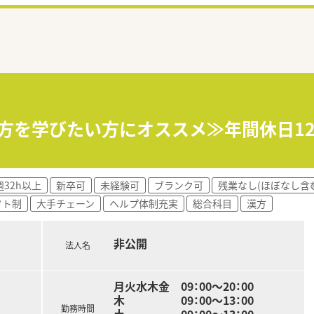
漢方を学びたい方にオススメ≫年間休日1
週32h以上
新卒可
未経験可
ブランク可
残業なし(ほぼなし含
フト制
大手チェーン
ヘルプ体制充実
総合科目
漢方
非公開
法人名
月火水木金 09：00～20：00
木 09：00～13：00
勤務時間