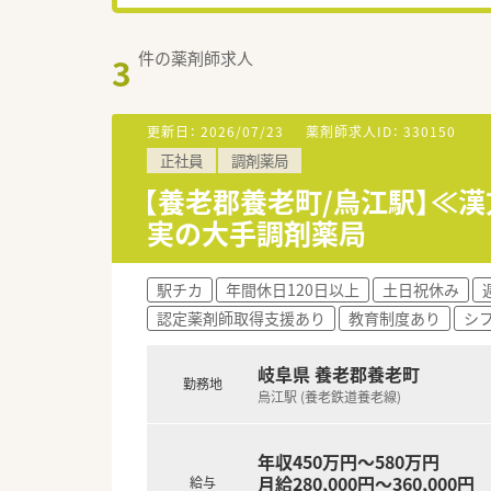
件の薬剤師求人
3
更新日：
2026/07/23
薬剤師求人ID：
330150
正社員
調剤薬局
【養老郡養老町/烏江駅】≪
実の大手調剤薬局
駅チカ
年間休日120日以上
土日祝休み
認定薬剤師取得支援あり
教育制度あり
シ
岐阜県 養老郡養老町
勤務地
烏江駅 (養老鉄道養老線)
年収450万円～580万円
月給280,000円～360,000円
給与