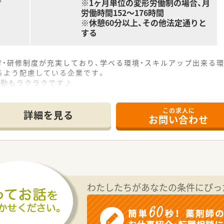
※1ヶ月単位の変形労働制の場合、月
労働時間152～176時間
※休憩60分以上、その他法定通りと
する
育・研修制度が充実しており、学べる環境・スキルアップ出来る
るよう配慮している企業です。
通勤もラクラクです♪
た福利厚生です！
育休後の時短制度が小学校6年生まで取得可能など、従業員が働
この求人に
0代前半～550万円、30代後半～600万円、40代～650万円
詳細を見る
お問い合わせ
わたしたちがあなたの条件にぴっ