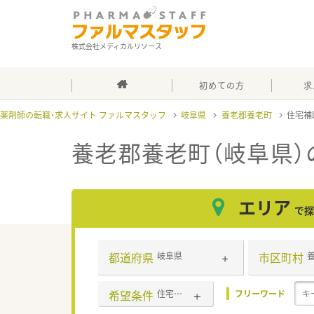
株式会社メディカルリソース
初めての方
求
薬剤師の転職・求人サイト ファルマスタッフ
岐阜県
養老郡養老町
住宅補
養老郡養老町（岐阜県）
エリア
で探
都道府県
市区町村
岐阜県
希望条件
住宅補助(手当)あり
フリーワード