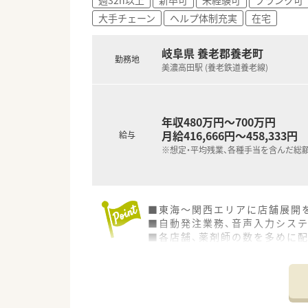
大手チェーン
ヘルプ体制充実
在宅
岐阜県 養老郡養老町
勤務地
美濃高田駅 (養老鉄道養老線)
年収480万円～700万円
月給416,666円～458,333円
給与
※想定・平均残業、各種手当を含んだ総
■東海～関西エリアに店舗展開
■自動発注業務、音声入力シス
■各店舗、薬剤師の数を多めに