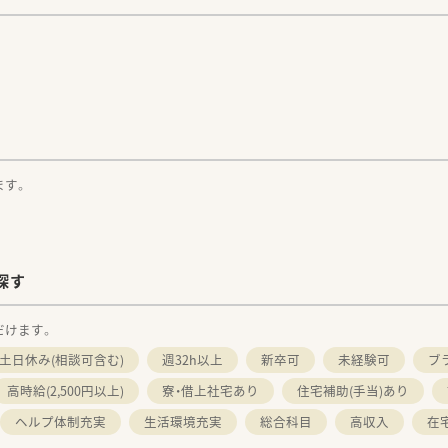
。
ます。
探す
だけます。
土日休み(相談可含む)
週32h以上
新卒可
未経験可
ブ
高時給(2,500円以上)
寮・借上社宅あり
住宅補助(手当)あり
ヘルプ体制充実
生活環境充実
総合科目
高収入
在