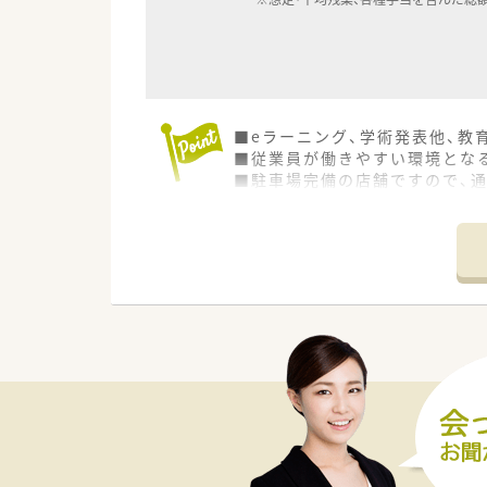
■eラーニング、学術発表他、教
■従業員が働きやすい環境とな
■駐車場完備の店舗ですので、
■ワークライフバランスを考え
6連休取得制度が年2回分や、
■業界内でも高水準の年収です！3