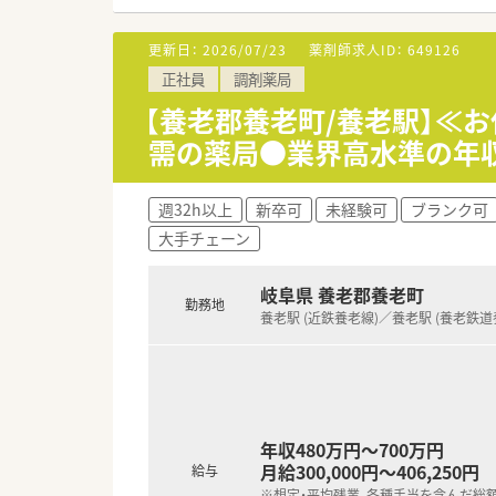
更新日：
2026/07/23
薬剤師求人ID：
649126
正社員
調剤薬局
【養老郡養老町/養老駅】≪
需の薬局●業界高水準の年収：
週32h以上
新卒可
未経験可
ブランク可
大手チェーン
岐阜県 養老郡養老町
勤務地
養老駅 (近鉄養老線)／養老駅 (養老鉄道
年収480万円～700万円
月給300,000円～406,250円
給与
※想定・平均残業、各種手当を含んだ総