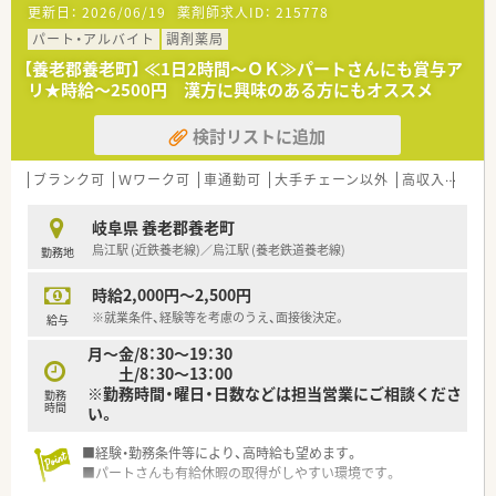
更新日：
2026/06/19
薬剤師求人ID：
215778
パート・アルバイト
調剤薬局
【養老郡養老町】 ≪1日2時間～ＯＫ≫パートさんにも賞与ア
リ★時給～2500円 漢方に興味のある方にもオススメ
検討リストに追加
ブランク可
Ｗワーク可
車通勤可
大手チェーン以外
高収入
漢方
岐阜県 養老郡養老町
烏江駅 (近鉄養老線)／烏江駅 (養老鉄道養老線)
勤務地
時給2,000円～2,500円
※就業条件、経験等を考慮のうえ、面接後決定。
給与
月～金/8：30～19：30
土/8：30～13：00
※勤務時間・曜日・日数などは担当営業にご相談くださ
勤務
時間
い。
■経験・勤務条件等により、高時給も望めます。
■パートさんも有給休暇の取得がしやすい環境です。