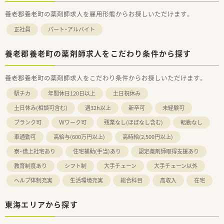
養老郡養老町の薬剤師求人を雇用形態からお探しいただけます。
正社員
パート・アルバイト
養老郡養老町の薬剤師求人をこだわり条件から探す
養老郡養老町の薬剤師求人をこだわり条件からお探しいただけます。
駅チカ
年間休日120日以上
土日祝休み
土日休み(相談可含む)
週32h以上
新卒可
未経験可
ブランク可
Ｗワーク可
残業なし(ほぼなし含む)
転勤なし
車通勤可
高給与(600万円以上)
高時給(2,500円以上)
寮・借上社宅あり
住宅補助(手当)あり
認定薬剤師取得支援あり
教育制度あり
シフト制
大手チェーン
大手チェーン以外
ヘルプ体制充実
生活環境充実
総合科目
高収入
在宅
東海エリアから探す