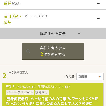
業種
を選ぶ
雇用形態 /
パート・アルバイト
給与
詳細条件を表示
条件に合う求人
2
件を
検索する
2
件の薬剤師求人
並び順
更新日：
2026/06/19
薬剤師求人ID：
712137
パート・アルバイト
調剤薬局
【養老郡養老町】 ≪土曜午前のみの募集！WワークもOK≫時
給～2500円★漢方に興味のある方にもオススメの薬局