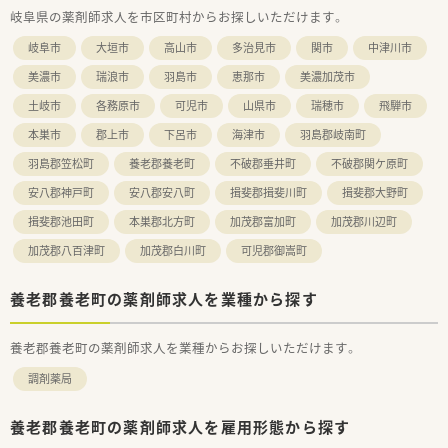
岐阜県の薬剤師求人を市区町村からお探しいただけます。
岐阜市
大垣市
高山市
多治見市
関市
中津川市
美濃市
瑞浪市
羽島市
恵那市
美濃加茂市
土岐市
各務原市
可児市
山県市
瑞穂市
飛騨市
本巣市
郡上市
下呂市
海津市
羽島郡岐南町
羽島郡笠松町
養老郡養老町
不破郡垂井町
不破郡関ケ原町
安八郡神戸町
安八郡安八町
揖斐郡揖斐川町
揖斐郡大野町
揖斐郡池田町
本巣郡北方町
加茂郡富加町
加茂郡川辺町
加茂郡八百津町
加茂郡白川町
可児郡御嵩町
養老郡養老町の薬剤師求人を業種から探す
養老郡養老町の薬剤師求人を業種からお探しいただけます。
調剤薬局
養老郡養老町の薬剤師求人を雇用形態から探す