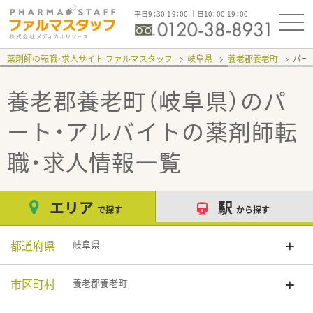
平日9：30-19：00 土日10：00-19：00
薬剤師の転職・求人サイト ファルマスタッフ
岐阜県
養老郡養老町
パー
養老郡養老町（岐阜県）のパ
ート・アルバイト
の薬剤師転
職・求人情報一覧
エリア
駅
で探す
から探す
都道府県
岐阜県
市区町村
養老郡養老町