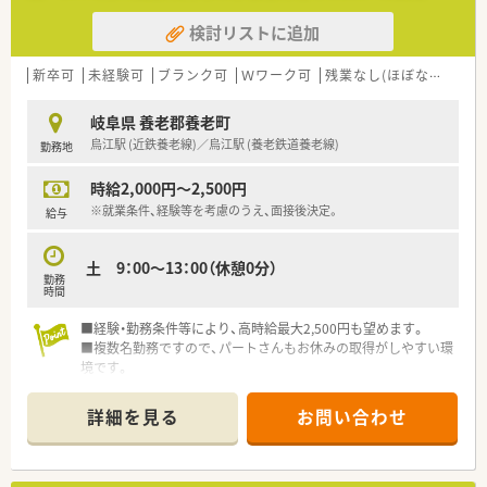
検討リストに追加
新卒可
未経験可
ブランク可
Ｗワーク可
残業なし(ほぼなし含む)
岐阜県 養老郡養老町
烏江駅 (近鉄養老線)／烏江駅 (養老鉄道養老線)
勤務地
時給2,000円～2,500円
※就業条件、経験等を考慮のうえ、面接後決定。
給与
土 9：00～13：00（休憩0分）
勤務
時間
■経験・勤務条件等により、高時給最大2,500円も望めます。
■複数名勤務ですので、パートさんもお休みの取得がしやすい環
境です。
■各店舗が離れているため、応援・異動はほぼなく、腰を据えてご
勤務が可能な恐恐です。
詳細を見る
お問い合わせ