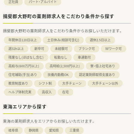
正社員
パート・アルバイト
揖斐郡大野町の薬剤師求人をこだわり条件から探す
揖斐郡大野町の薬剤師求人をこだわり条件からお探しいただけます。
年間休日120日以上
土日休み(相談可含む)
週休2.5日以上
週32h以上
新卒可
未経験可
ブランク可
Ｗワーク可
残業なし(ほぼなし含む)
転勤なし
車通勤可
高給与(600万円以上)
高時給(2,500円以上)
寮・借上社宅あり
住宅補助(手当)あり
扶養内勤務OK
認定薬剤師取得支援あり
教育制度あり
シフト制
大手チェーン
大手チェーン以外
ヘルプ体制充実
高収入
在宅
東海エリアから探す
東海の薬剤師求人をエリアからお探しいただけます。
岐阜県
静岡県
愛知県
三重県