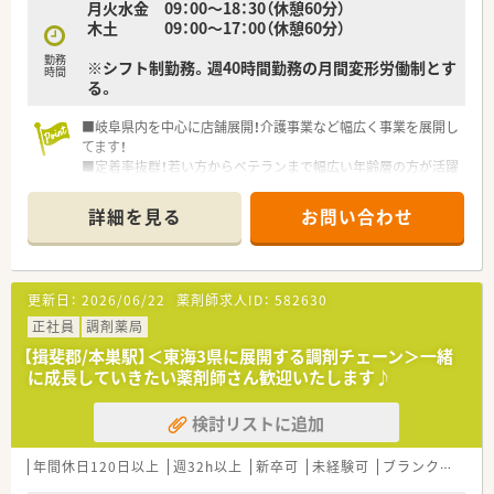
月火水金 09：00～18：30（休憩60分）
木土 09：00～17：00（休憩60分）
勤務
※シフト制勤務。週40時間勤務の月間変形労働制とす
時間
る。
■岐阜県内を中心に店舗展開！介護事業など幅広く事業を展開し
てます！
■定着率抜群！若い方からベテランまで幅広い年齢層の方が活躍
中！
■やりたいことを応援・支援して頂ける企業です！風通しがよく
詳細を見る
お問い合わせ
アットホームな環境です！
更新日：
2026/06/22
薬剤師求人ID：
582630
正社員
調剤薬局
【揖斐郡/本巣駅】＜東海3県に展開する調剤チェーン＞一緒
に成長していきたい薬剤師さん歓迎いたします♪
検討リストに追加
年間休日120日以上
週32h以上
新卒可
未経験可
ブランク可
車