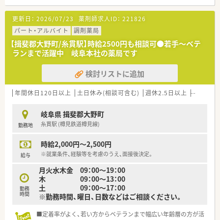
更新日：
2026/07/23
薬剤師求人ID：
221826
パート・アルバイト
調剤薬局
【揖斐郡大野町/糸貫駅】時給2500円も相談可●若手～ベテ
ランまで活躍中 岐阜本社の薬局です
検討リストに追加
年間休日120日以上
土日休み(相談可含む)
週休2.5日以上
週32h以
岐阜県 揖斐郡大野町
糸貫駅 (樽見鉄道樽見線)
勤務地
時給2,000円～2,500円
※就業条件、経験等を考慮のうえ、面接後決定。
給与
月火水木金 09：00～19：00
木 09：00～13：00
土 09：00～17：00
勤務
時間
※勤務時間、曜日、日数などはご相談ください。
■定着率がよく、若い方からベテランまで幅広い年齢層の方が活