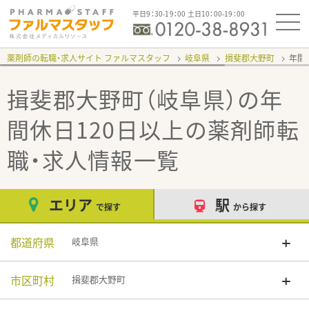
平日9：30-19：00 土日10：00-19：00
薬剤師の転職・求人サイト ファルマスタッフ
岐阜県
揖斐郡大野町
年間
揖斐郡大野町（岐阜県）の年
間休日120日以上
の薬剤師転
職・求人情報一覧
エリア
駅
で探す
から探す
都道府県
岐阜県
市区町村
揖斐郡大野町