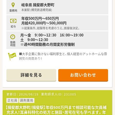
岐阜県 揖斐郡大野町
本巣駅 (樽見鉄道樽見線)
勤務地
年収500万円～650万円
月給420,000円～500,000円
給与
※就業条件、経験等を考慮のうえ、面接後決定。
月～金 9：00～12：30 16：00～19：00
土 9:00～12:30
勤務
※週40時間勤務の月間変形労働制
時間
■大手企業に負けない福利厚生と、個人経営のアットホームな雰
囲気の両面あり！
詳細を見る
お問い合わせ
更新日：
2026/06/19
薬剤師求人ID：
231005
正社員
調剤薬局
【揖斐郡大野町/揖斐駅】年収600万円まで相談可能な欠員補
充求人！耳鼻科特化の処方と施設・居宅在宅も学べます。年