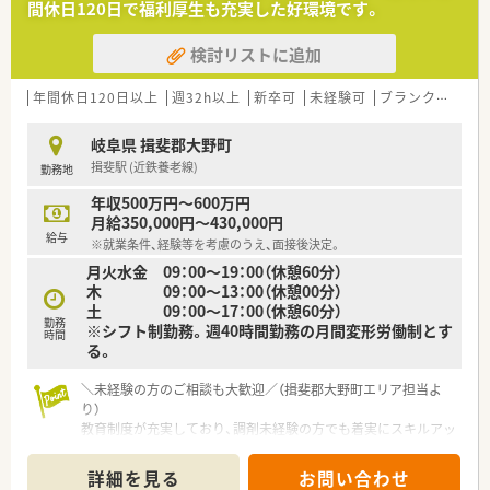
間休日120日で福利厚生も充実した好環境です。
検討リストに追加
年間休日120日以上
週32h以上
新卒可
未経験可
ブランク可
車
岐阜県 揖斐郡大野町
揖斐駅 (近鉄養老線)
勤務地
年収500万円～600万円
月給350,000円～430,000円
給与
※就業条件、経験等を考慮のうえ、面接後決定。
月火水金 09：00～19：00（休憩60分）
木 09：00～13：00（休憩00分）
土 09：00～17：00（休憩60分）
勤務
※シフト制勤務。週40時間勤務の月間変形労働制とす
時間
る。
＼未経験の方のご相談も大歓迎／（揖斐郡大野町エリア担当よ
り）
教育制度が充実しており、調剤未経験の方でも着実にスキルアッ
プできます。年齢や経験を問わず幅広い層が活躍中なので、安心
してご応募ください。
詳細を見る
お問い合わせ