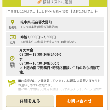
検討リストに追加
年間休日120日以上
土日休み(相談可含む)
週休2.5日以上
新卒可
岐阜県 揖斐郡大野町
モレラ岐阜駅 (樽見鉄道樽見線)
勤務地
時給2,000円～2,300円
※就業条件、経験等を考慮のうえ、面接後決定。
給与
月火木金
08：30～19：00（休憩240分）
水
08：30～16：30（休憩60分）
勤務
時間
※上記の間で勤務日・時間応相談。午前のみも相談可
能。
■岐阜県内に3店舗展開しています。本巣駅、糸貫駅方面からも
お通いしやすい立地です。
■代表も薬剤師で、現場を経験されてきた方です。今なお調剤室
に入り、従業員と同じ目線をお持ちです。
■医院との関係性は良好！しっかりと連携が取れております。
詳細を見る
お問い合わせ
■比較的店舗間の距離が近いのヘルプ体制も整っており、急なお
休みの際も安心です。