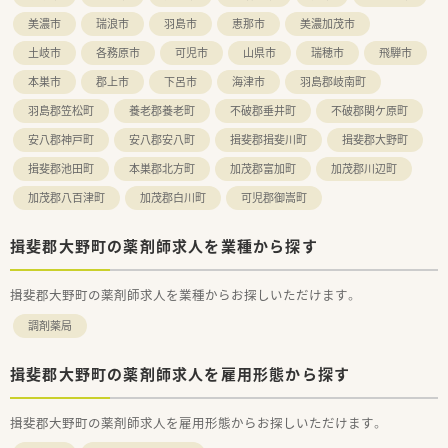
美濃市
瑞浪市
羽島市
恵那市
美濃加茂市
土岐市
各務原市
可児市
山県市
瑞穂市
飛騨市
本巣市
郡上市
下呂市
海津市
羽島郡岐南町
羽島郡笠松町
養老郡養老町
不破郡垂井町
不破郡関ケ原町
安八郡神戸町
安八郡安八町
揖斐郡揖斐川町
揖斐郡大野町
揖斐郡池田町
本巣郡北方町
加茂郡富加町
加茂郡川辺町
加茂郡八百津町
加茂郡白川町
可児郡御嵩町
揖斐郡大野町の薬剤師求人を業種から探す
揖斐郡大野町の薬剤師求人を業種からお探しいただけます。
調剤薬局
揖斐郡大野町の薬剤師求人を雇用形態から探す
揖斐郡大野町の薬剤師求人を雇用形態からお探しいただけます。