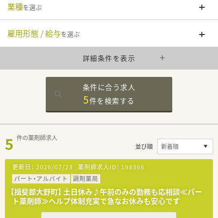
業種
を選ぶ
雇用形態 / 給与
を選ぶ
詳細条件を表示
条件に合う求人
5
件を
検索する
5
件の薬剤師求人
並び順
更新日：
2026/07/23
薬剤師求人ID：
198366
パート・アルバイト
調剤薬局
【揖斐郡大野町】 土日休み♪午前のみの勤務も応相談≪パー
ト薬剤師≫ヘルプ体制充実で急なお休みも安心です