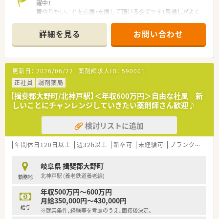
躍中！
■やりたいことを応援・支援して頂ける企業です！風通しがよく
アットホームな環境です！
■薬剤師複数体制の充実化をさらに図っており、個々人への業務
詳細を見る
お問い合わせ
負担が偏ることはありません。
更新日：
2026/06/22
薬剤師求人ID：
590001
正社員
調剤薬局
【揖斐郡大野町/北神戸駅】＜年収600万円＞自由な社風 新
しいことにチャンレンジしていきたい薬剤師さん歓迎♪
検討リストに追加
年間休日120日以上
週32h以上
新卒可
未経験可
ブランク可
車
岐阜県 揖斐郡大野町
北神戸駅 (養老鉄道養老線)
勤務地
年収500万円～600万円
月給350,000円～430,000円
給与
※就業条件、経験等を考慮のうえ、面接後決定。