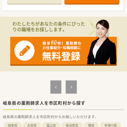
【店舗情報と応需状況について】
■揖斐駅から車で15分ほどの場所に位置し、主に耳鼻科の処方
箋を1日あたり70枚から80枚ほど応需しております。
■常時2名から3名の薬剤師と複数名の事務員が在籍しており、
わたしたちがあなたの条件にぴった
ゆとりを持って日々の調剤業務に取り組める環境です。
りの職場をお探しします。
■外来の患者様への対応だけでなく、居宅や施設への在宅業務に
も積極的に取り組んでおり地域医療に貢献しています。
【法人特徴について】
■岐阜県内でドミナント形式に店舗展開を続け、県内トップクラ
スの店舗数を誇る地域密着型の安定した調剤薬局企業です。
■調剤薬局事業のほかにも医薬品や医療用機器、介護用品の販売
など幅広く事業を展開し、地域の医療と福祉を支えています。
■全店舗が県内にあるため本人の希望に沿わない無理な転居を
伴う異動はなく、住み慣れた地域で長く働き続けられます。
【求人情報について】
■これまでのご経験やスキルをしっかりと考慮したうえで、年収
500万円から最大600万円の給与をご提示いたします。
■現場の裁量が大きくアットホームな風通しの良い環境であり、
岐阜県の薬剤師求人を市区町村から探す
さまざまな新しいことにチャレンジできる魅力的な求人です。
■年間休日は120日以上確保されており、日曜日や祝日に加えて
岐阜県の薬剤師求人を市区町村からお探しいただけます。
シフトによる週休2日制でしっかりと体を休められます。
岐阜市
大垣市
高山市
多治見市
関市
中津川市