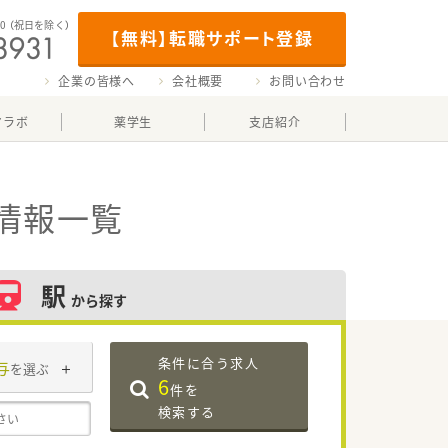
00
（祝日を除く）
【無料】転職サポート登録
企業の皆様へ
会社概要
お問い合わせ
マラボ
薬学生
支店紹介
情報一覧
駅
から探す
条件に合う求人
与
を選ぶ
6
件を
検索する