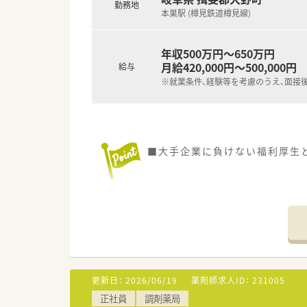
勤務地
本巣駅 (樽見鉄道樽見線)
年収500万円～650万円
月給420,000円～500,000円
給与
※就業条件、経験等を考慮のうえ、面接
■大手企業に負けない福利厚生
更新日：
2026/06/19
薬剤師求人ID：
231005
正社員
調剤薬局