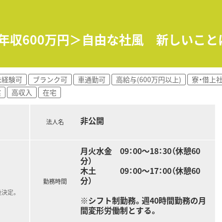
＜年収600万円＞自由な社風 新しいこ
未経験可
ブランク可
車通勤可
高給与(600万円以上)
寮・借上
実
高収入
在宅
非公開
法人名
月火水金 09：00～18：30（休憩60
分）
木土 09：00～17：00（休憩60
分）
勤務時間
後決定。
※シフト制勤務。週40時間勤務の月
間変形労働制とする。