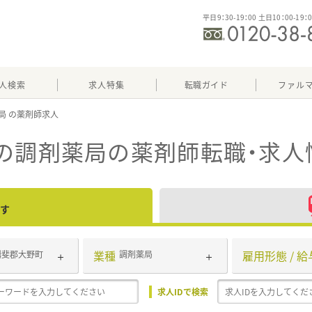
平日9：30-19：00 土日10：00-19：
人検索
求人特集
転職ガイド
ファル
局
の調剤薬局
の薬剤師転職・求人
す
業種
雇用形態 / 給
揖斐郡大野町
調剤薬局
求人IDで検索