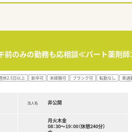
♪午前のみの勤務も応相談≪パート薬剤
週休2.5日以上
新卒可
未経験可
ブランク可
転勤なし
車通
非公開
法人名
月火木金
08：30～19：00（休憩240分）