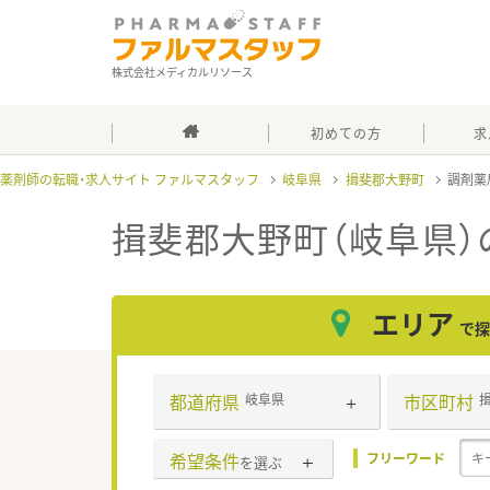
株式会社メディカルリソース
初めての方
求
薬剤師の転職・求人サイト ファルマスタッフ
岐阜県
揖斐郡大野町
調剤薬
揖斐郡大野町（岐阜県）
エリア
で探
都道府県
市区町村
岐阜県
希望条件
フリーワード
を選ぶ