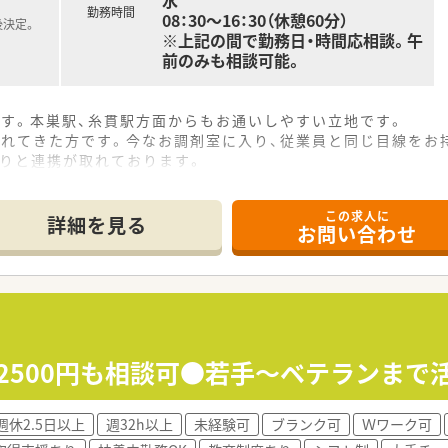
水
勤務時間
08：30～16：30（休憩60分）
後決定。
※上記の間で勤務日・時間応相談。午
前のみも相談可能。
ます。本巣駅、糸貫駅方面からもお通いしやすい立地です。
されてきた方です。今なお調剤室に入り、従業員と同じ目線をお
かりと連携が取れております。
ヘルプ体制も整っており、急なお休みの際も安心です。
この求人に
詳細を見る
お問い合わせ
給2500円も相談可●若手～ベテランま
週休2.5日以上
週32h以上
未経験可
ブランク可
Ｗワーク可