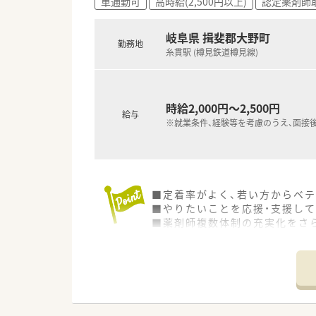
車通勤可
高時給(2,500円以上)
認定薬剤師
岐阜県 揖斐郡大野町
勤務地
糸貫駅 (樽見鉄道樽見線)
時給2,000円～2,500円
給与
※就業条件、経験等を考慮のうえ、面接
■定着率がよく、若い方からベテ
■やりたいことを応援・支援して
■薬剤師複数体制の充実化をさ