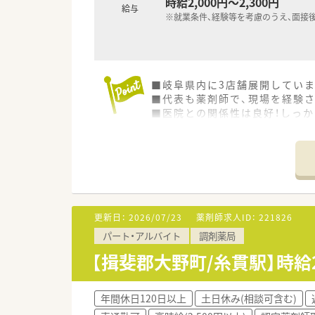
時給2,000円～2,300円
給与
※就業条件、経験等を考慮のうえ、面接
■岐阜県内に3店舗展開してい
■代表も薬剤師で、現場を経験
■医院との関係性は良好！しっ
■比較的店舗間の距離が近いの
更新日：
2026/07/23
薬剤師求人ID：
221826
パート・アルバイト
調剤薬局
【揖斐郡大野町/糸貫駅】時
年間休日120日以上
土日休み(相談可含む)