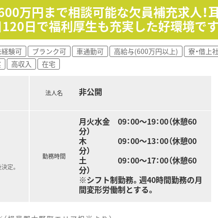
収600万円まで相談可能な欠員補充求人！
120日で福利厚生も充実した好環境です
未経験可
ブランク可
車通勤可
高給与(600万円以上)
寮・借上
実
高収入
在宅
非公開
法人名
月火水金 09：00～19：00（休憩60
分）
木 09：00～13：00（休憩00
分）
勤務時間
土 09：00～17：00（休憩60
後決定。
分）
※シフト制勤務。週40時間勤務の月
間変形労働制とする。