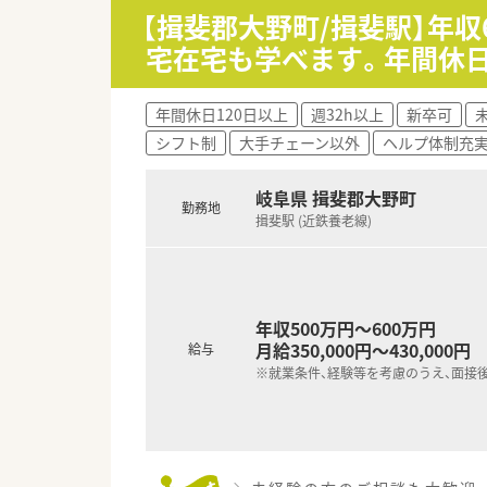
【揖斐郡大野町/揖斐駅】年
宅在宅も学べます。年間休日
年間休日120日以上
週32h以上
新卒可
シフト制
大手チェーン以外
ヘルプ体制充
岐阜県 揖斐郡大野町
勤務地
揖斐駅 (近鉄養老線)
年収500万円～600万円
月給350,000円～430,000円
給与
※就業条件、経験等を考慮のうえ、面接