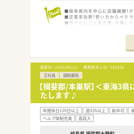
■岐阜県内を中心に店舗展開！介
■定着率抜群！若い方からベテラ
■やりたいことを応援・支援して
更新日：
2026/06/22
薬剤師求人ID：
582630
正社員
調剤薬局
【揖斐郡/本巣駅】＜東海3
たします♪
年間休日120日以上
週32h以上
新卒可
ヘルプ体制充実
高収入
岐阜県 揖斐郡大野町