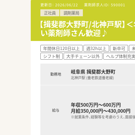
更新日：
2026/06/22
薬剤師求人ID：
590001
正社員
調剤薬局
【揖斐郡大野町/北神戸駅】
い薬剤師さん歓迎♪
年間休日120日以上
週32h以上
新卒可
シフト制
大手チェーン以外
ヘルプ体制充
岐阜県 揖斐郡大野町
勤務地
北神戸駅 (養老鉄道養老線)
年収500万円～600万円
月給350,000円～430,000円
給与
※就業条件、経験等を考慮のうえ、面接