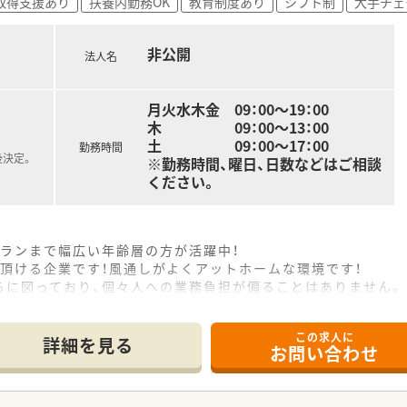
取得支援あり
扶養内勤務OK
教育制度あり
シフト制
大手チェ
非公開
法人名
月火水木金 09：00～19：00
木 09：00～13：00
土 09：00～17：00
勤務時間
後決定。
※勤務時間、曜日、日数などはご相談
ください。
ランまで幅広い年齢層の方が活躍中！
頂ける企業です！風通しがよくアットホームな環境です！
らに図っており、個々人への業務負担が偏ることはありません。
この求人に
詳細を見る
お問い合わせ