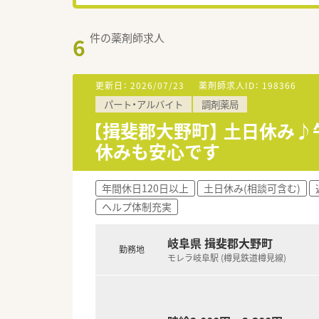
件の薬剤師求人
6
更新日：
2026/07/23
薬剤師求人ID：
198366
パート・アルバイト
調剤薬局
【揖斐郡大野町】 土日休み
休みも安心です
年間休日120日以上
土日休み(相談可含む)
ヘルプ体制充実
岐阜県 揖斐郡大野町
勤務地
モレラ岐阜駅 (樽見鉄道樽見線)