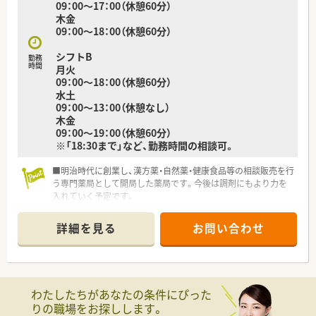
09：00～17：00（休憩60分）
木金
09：00～18：00（休憩60分）
シフトB
勤務
時間
月火
09：00～18：00（休憩60分）
水土
09：00～13：00（休憩なし）
木金
09：00～19：00（休憩60分）
※「18:30まで」など、勤務時間の相談可。
■明治時代に創業し、漢方薬・自然薬・健康食品等の相談販売を行
う専門薬局として開局した薬局です。今後は調剤にもより力を
入れていく予定です。
■代表も薬剤師ですので、業務についての相談などもしやすい環
境です。
詳細を見る
お問い合わせ
■実際にお仕事をしてみてから入社するかを決めていただける、
紹介予定派遣もご相談可能です。
■漢方や在宅医療についての知識を深めていただける環境で
す。
わたしたちがあなたの条件にぴった
りの職場をお探しします。