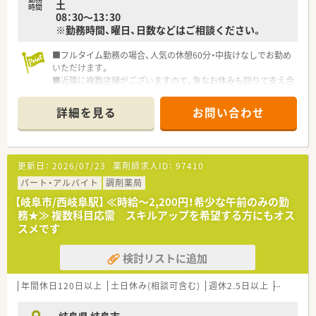
土
時間
08：30～13：30
※勤務時間、曜日、日数などはご相談ください。
■フルタイム勤務の場合、人気の休憩60分・中抜けなしでお勤め
いただけます。
■近隣に複数店舗がございますので、急なお休みも回りで支え合
う社風で、休暇を取得しやすい環境です。
■若い方からベテランまで幅広い年齢層の方が活躍していま
詳細を見る
お問い合わせ
す。
更新日：
2026/07/23
薬剤師求人ID：
97410
パート・アルバイト
調剤薬局
【岐阜市/西岐阜駅】 ≪時給～2,200円！希少な午前のみの勤
務★≫ 複数科目応需 スキルアップを希望する方にもオス
スメです
検討リストに追加
年間休日120日以上
土日休み(相談可含む)
週休2.5日以上
新卒可
岐阜県 岐阜市