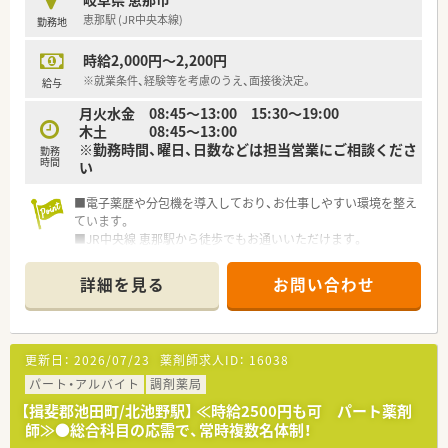
て大きく成長できます。
恵那駅 (JR中央本線)
勤務地
■患者様一人ひとりに寄り添った服薬指導など、対人業務に注力
できる環境が魅力です。
時給2,000円～2,200円
【こんな取り組みをしています】
※就業条件、経験等を考慮のうえ、面接後決定。
給与
■「医療」と「介護」、「西洋薬」と「東洋薬」を融合させたライフサ
月火水金 08:45～13:00 15:30～19:00
ポート薬局を目指しています。
木土 08:45～13:00
■患者様の健康を多角的に支えるため、薬膳茶などのプライベー
※勤務時間、曜日、日数などは担当営業にご相談くださ
勤務
トブランド商品を開発しています。
時間
い
■対物業務の効率化を図り、薬剤師が対人業務に集中できる環境
づくりに投資しています。
■電子薬歴や分包機を導入しており、お仕事しやすい環境を整え
ています。
■JR中央線 恵那駅から徒歩でもお通いいただけます。
詳細を見る
お問い合わせ
更新日：
2026/07/23
薬剤師求人ID：
16038
パート・アルバイト
調剤薬局
【揖斐郡池田町/北池野駅】 ≪時給2500円も可 パート薬剤
師≫●総合科目の応需で、常時複数名体制！