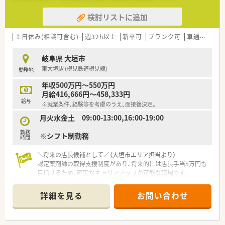
検討リストに追加
土日休み(相談可含む)
週32h以上
新卒可
ブランク可
車通勤可
岐阜県 大垣市
東大垣駅 (樽見鉄道樽見線)
勤務地
年収500万円～550万円
月給416,666円～458,333円
給与
※就業条件、経験等を考慮のうえ、面接後決定。
月火水金土 09:00-13:00,16:00-19:00
勤務
※シフト制勤務
時間
＼将来の店長候補として／（大垣市エリア担当より）
認定薬剤師の取得支援制度があり、将来的には店長手当5万円も
目指せるため、確実なキャリアアップが可能な職場です。
【店舗情報と応需状況について】
詳細を見る
お問い合わせ
■東大垣駅から車で13分ほどの場所に位置しており、マイカー
を利用した通勤が大変便利な立地の調剤薬局です。
■内科や小児科、外科、整形外科など幅広い科目の処方箋を、近