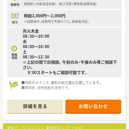
穂積駅 (JR東海道本線)／美江寺駅 (樽見鉄道樽見線)
勤務地
時給2,000円～2,000円
※就業条件、経験等を考慮のうえ、面接後決定。
給与
月火木金
08：30～19：00
水
08：00～16：00
土
勤務
08：30～12：30
時間
※上記の間で応相談。午前のみ・午後のみ等ご相談下
さい。
9：00スタートもご相談可能です。
■内科がメインで、眼科の処方箋も応需しています。
■薬剤師、常時複数名体制です。
詳細を見る
お問い合わせ
更新日：
2026/07/23
薬剤師求人ID：
15896