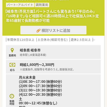
パート・アルバイト
調剤薬局
【岐阜市/芥見方面】パートさんにも賞与あり！「平日のみ」
「16時まで」など相談可≪週20時間以上で社保加入OK≫定
年65歳制で長期勤務が可能
検討リストに追加
年間休日120日以上
土日休み(相談可含む)
週休2.5日以上
週32h以
岐阜県 岐阜市
岐阜駅 (JR東海道本線)
勤務地
時給1,600円～2,300円
※就業条件、経験等を考慮のうえ、面接後決定。
給与
月火水木金
(1)08：30～17：00（休憩60分）
(2)09：00～17：30（休憩60分）
(3)11：00～19：30（休憩60分）
(4)12：00～20：30（休憩60分）
土
勤務
09：00～12：45（休憩なし）
時間