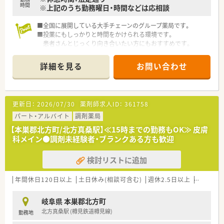
時間
※上記のうち勤務曜日・時間などは応相談
■全国に展開している大手チェーンのグループ薬局です。
■投薬にもしっかりと時間をかけられる環境です。
患者さんとじっくり向き合いたい方にもおすすめです。
■お休みもしっかりと取れますので、プライベートも充実できま
す！
詳細を見る
お問い合わせ
■ベテラン薬剤師さん在籍中の店舗ですので業務の引き継ぎも
安心です！
更新日：
2026/07/30
薬剤師求人ID：
361758
パート・アルバイト
調剤薬局
【本巣郡北方町/北方真桑駅】≪15時までの勤務もOK≫ 皮膚
科メイン●調剤未経験者・ブランクある方も歓迎
検討リストに追加
年間休日120日以上
土日休み(相談可含む)
週休2.5日以上
週32h以
岐阜県 本巣郡北方町
北方真桑駅 (樽見鉄道樽見線)
勤務地