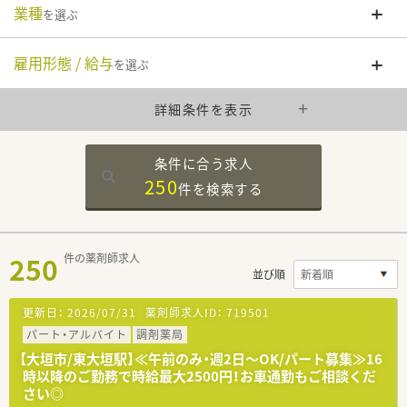
業種
を選ぶ
雇用形態 / 給与
を選ぶ
詳細条件を表示
条件に合う求人
250
件を
検索する
250
件の薬剤師求人
並び順
更新日：
2026/07/31
薬剤師求人ID：
719501
パート・アルバイト
調剤薬局
【大垣市/東大垣駅】≪午前のみ・週2日～OK/パート募集≫16
時以降のご勤務で時給最大2500円！お車通勤もご相談くだ
さい◎