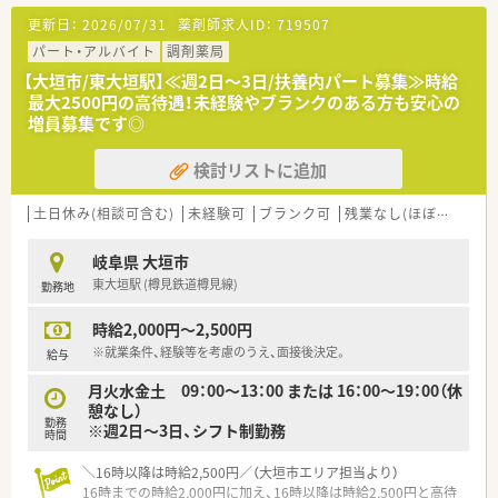
■常時2名の薬剤師が勤務しており1人あたりの対応枚数は約30
更新日：
2026/07/31
薬剤師求人ID：
719507
枚と患者様にじっくり向き合える環境です。
■最寄りの東大垣駅からは車で13分ほどの場所に位置しており
パート・アルバイト
調剤薬局
無料駐車場も完備されマイカー通勤に便利です。
【大垣市/東大垣駅】≪週2日～3日/扶養内パート募集≫時給
最大2500円の高待遇！未経験やブランクのある方も安心の
【職場環境と雰囲気】
増員募集です◎
■幅広い年代の患者様が訪れるため店内は常に明るくスタッフ
間も和やかで非常にアットホームな雰囲気です。
検討リストに追加
■パートや正社員といった雇用形態に関わらずスタッフ全員が
協力し合い風通しの良い良好な人間関係を築いています。
■困ったことがあればすぐに相談できる環境が整っており新人
土日休み(相談可含む)
未経験可
ブランク可
残業なし(ほぼなし含む)
の方でもすぐに馴染むことができる温かい職場です。
岐阜県 大垣市
【やりがい/おすすめポイント】
東大垣駅 (樽見鉄道樽見線)
勤務地
■様々な科目の処方箋を応需するため働きながら幅広い知識を
習得し薬剤師としての専門性を磨くことができます。
時給2,000円～2,500円
■患者様から直接感謝の言葉をいただける機会が多く地域医療
に貢献しているという確かなやりがいを感じられます。
※就業条件、経験等を考慮のうえ、面接後決定。
給与
■時給の高さやシフトの柔軟性に加えて資格取得支援などの手
月火水金土 09：00～13：00 または 16：00～19：00（休
厚いサポートがあるためモチベーション高く働けます。
憩なし）
勤務
※週2日～3日、シフト制勤務
時間
＼16時以降は時給2,500円／（大垣市エリア担当より）
16時までの時給2,000円に加え、16時以降は時給2,500円と高待