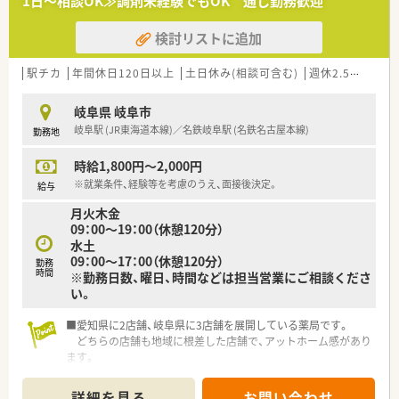
1日～相談OK≫調剤未経験でもOK 通し勤務歓迎
検討リストに追加
駅チカ
年間休日120日以上
土日休み(相談可含む)
週休2.5日以上
岐阜県 岐阜市
岐阜駅 (JR東海道本線)／名鉄岐阜駅 (名鉄名古屋本線)
勤務地
時給1,800円～2,000円
※就業条件、経験等を考慮のうえ、面接後決定。
給与
月火木金
09：00～19：00（休憩120分）
水土
09：00～17：00（休憩120分）
勤務
時間
※勤務日数、曜日、時間などは担当営業にご相談くださ
い。
■愛知県に2店舗、岐阜県に3店舗を展開している薬局です。
どちらの店舗も地域に根差した店舗で、アットホーム感があり
ます。
■未経験の方やブランクある方、若手の方も歓迎たします。
一緒により良い薬局を目指しませんか？
詳細を見る
お問い合わせ