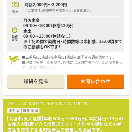
時給2,000円～2,200円
※就業条件、経験等を考慮のうえ、面接後決定。
給与
月火木金
09：00～19：00（休憩120分）
水土
09：00～13：00（休憩なし）
勤務
時間
※上記の間で勤務日・時間数等は応相談。15:00頃まで
のご勤務もOKです！
■三重県に6店舗・岐阜県に1店舗を展開する調剤薬局です。
■地域に根差した薬局で、近隣には系列店舗がないため腰を据え
てご就業が可能です。
■車通勤が便利です。
詳細を見る
お問い合わせ
更新日：
2026/07/23
薬剤師求人ID：
719495
正社員
調剤薬局
【大垣市/東大垣駅】年収500万～550万円、年間休日114日の
お休みが取得できる増員求人です。内科や小児科などの処
方箋を応需する地域密着型の安定した薬局です。