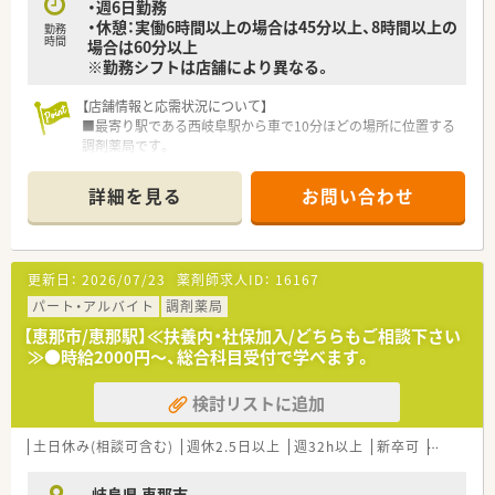
・週6日勤務
・休憩：実働6時間以上の場合は45分以上、8時間以上の
勤務
時間
場合は60分以上
※勤務シフトは店舗により異なる。
【店舗情報と応需状況について】
■最寄り駅である西岐阜駅から車で10分ほどの場所に位置する
調剤薬局です。
■門前の病院から総合科目を応需しており、1日の処方箋枚数は
平均45～55枚です。
詳細を見る
お問い合わせ
■現在、常勤薬剤師2名と医療事務スタッフが在籍し、協力しな
がら業務を行っています。
【募集背景と求める人物像について】
更新日：
2026/07/23
薬剤師求人ID：
16167
■今回は産休・育休に伴う欠員補充のため、即戦力として活躍い
ただける方を募集します。
パート・アルバイト
調剤薬局
■在宅医療に積極的に取り組んでいただける、意欲のある方のご
【恵那市/恵那駅】≪扶養内・社保加入/どちらもご相談下さい
応募をお待ちしております。
≫●時給2000円～、総合科目受付で学べます。
■未経験の分野でも前向きに知識を吸収し、長く地域医療に貢献
したいという方を歓迎します。
検討リストに追加
【やりがい/おすすめポイント】
■医師や看護師と密に連携するチーム医療の一員として、地域医
土日休み(相談可含む)
週休2.5日以上
週32h以上
新卒可
未経験可
療に貢献できます。
■総合科目の処方箋に加えて在宅や漢方にも携われ、薬剤師とし
岐阜県 恵那市