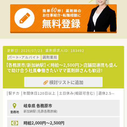
更新日：
2026/07/23
薬剤師求人ID：
183492
パート・アルバイト
調剤薬局
【各務原市/新加納駅】＜時給～2,500円＞店舗間連携も盛ん
で助け合う社風●働きたいママ薬剤師さんも歓迎！
検討リストに追加
駅チカ
年間休日120日以上
土日休み(相談可含む)
週休2.5日以上
岐阜県 各務原市
新加納駅 (名鉄各務原線)
勤務地
時給2,000円～2,500円