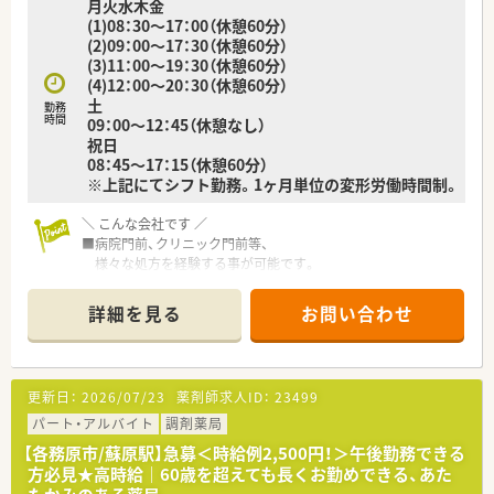
月火水木金
(1)08：30～17：00（休憩60分）
(2)09：00～17：30（休憩60分）
(3)11：00～19：30（休憩60分）
(4)12：00～20：30（休憩60分）
土
勤務
時間
09：00～12：45（休憩なし）
祝日
08：45～17：15（休憩60分）
※上記にてシフト勤務。1ヶ月単位の変形労働時間制。
＼ こんな会社です ／
■病院門前、クリニック門前等、
様々な処方を経験する事が可能です。
ゆとりある人員体制となっており、
落ち着いた環境で業務に臨めます！
詳細を見る
お問い合わせ
■実務実習指導施設となっており、
毎年複数名の薬学生の受入実績あり！
■幅広い年齢層の方が活躍中♪
生活スタイルに合わせた勤務も相談可能です。
更新日：
2026/07/23
薬剤師求人ID：
23499
■年間休日120日以上！
夏季休暇・年末年始休暇もしっかり取得可能♪
パート・アルバイト
調剤薬局
【各務原市/蘇原駅】急募＜時給例2,500円！＞午後勤務できる
＼ こんなところに注力しています ／
方必見★高時給｜60歳を超えても長くお勤めできる、あた
■薬局・薬剤師の質の向上、医学・薬学への寄与、