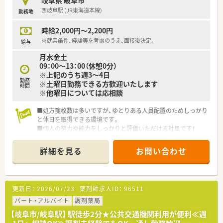
西岐阜駅 (JR東海道本線)
勤務地
時給2,000円～2,200円
※就業条件、経験等を考慮のうえ、面接後決定。
給与
月水金土
09：00～13：00（休憩0分）
※上記のうち週3～4日
勤務
※土曜日勤務できる方歓迎いたします
時間
※他曜日については応相談
■処方箋枚数は多いですが、ゆとりある人員配置のためしっかり
と休日を取得できる環境です。
■個人の努力や能力をしっかりと評価いただける社風です！
■岐阜県に2店舗展開！地域の皆さまに親しまれている地域密着
型の調剤薬局です。
詳細を見る
お問い合わせ
■安江病院門前にあり多科目を応需しております。スキルアッ
プにも最適です！
■処方枚数は多いですが、薬剤師を多く配置しておりますので安
心して勤務ができます。
更新日：
2026/07/23
薬剤師求人ID：
96511
■しっかりと休日は取得できますのでプライベートが充実でき
ます！
パート・アルバイト
調剤薬局
■個人の努力や能力をしっかりと評価していただける社風です！
【岐阜市/岐阜駅】 駅徒歩2分★公共交通機関利用が便利≪週