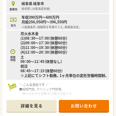
■病院門前、クリニック門前等、
岐阜県 岐阜市
様々な処方を経験する事が可能です。
岐阜駅 (JR東海道本線)
勤務地
ゆとりある人員体制となっており、
落ち着いた環境で業務に臨めます！
年収390万円～600万円
■実務実習指導施設となっており、
月給256,050円～396,550円
毎年複数名の薬学生の受入実績あり！
給与
※就業条件、経験等を考慮のうえ、面接後決定。
■幅広い年齢層の方が活躍中♪
月火水木金
生活スタイルに合わせた勤務も相談可能です。
(1)08：30～17：00（休憩60分）
■年間休日120日以上！
(2)09：00～17：30（休憩60分）
夏季休暇・年末年始休暇もしっかり取得可能♪
(3)11：00～19：30（休憩60分）
■定年65歳制で長くご活躍いただけます。
(4)12：00～20：30（休憩60分）
土
＼ こんなところに注力しています ／
勤務
時間
09：00～12：45（休憩なし）
■薬局・薬剤師の質の向上、医学・薬学への寄与、
祝日
さらに地域住民の健康増進のため、
08：45～17：15（休憩60分）
所属薬剤師が学会発表を積極的に行っています。
※上記にてシフト勤務。1ヶ月単位の変形労働時間制。
■キャリアアップに必要な研修環境の提供や、
必要な資格取得に向けた指導・支援を行っています。
■薬だけでなく、生活に必要な商品も豊富に取り揃えています。
＼ こんな会社です ／
地域の健康の拠点として
■病院門前、クリニック門前等、
訪問看護師・ケアマネジャーとも連携を取り、
様々な処方を経験する事が可能です。
患者様やご家族のサポートにも注力！
ゆとりある人員体制となっており、
落ち着いた環境で業務に臨めます！
詳細を見る
お問い合わせ
■実務実習指導施設となっており、
毎年複数名の薬学生の受入実績あり！