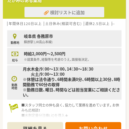
たかみのある薬局
さらに地域住民の健康増進のため、
所属薬剤師が学会発表を積極的に行っています。
検討リストに追加
■キャリアアップに必要な研修環境の提供や、
必要な資格取得に向けた指導・支援を行っています。
■薬だけでなく、生活に必要な商品も豊富に取り揃えています。
年間休日120日以上
土日休み(相談可含む)
週休2.5日以上
週32h以
地域の健康の拠点として
訪問看護師・ケアマネジャーとも連携を取り、
岐阜県 各務原市
患者様やご家族のサポートにも注力！
蘇原駅 (JR高山本線)
勤務地
時給2,000円～2,500円
※就業条件、経験等を考慮のうえ、面接後決定。
給与
月水木金/9：00～13：00、14：30～18：30
火土/9：00～13：00
※休憩は法令通り、6時間未満0分、6時間以上30分、8時
間勤務で60分の取得
勤務
時間
※勤務日数、曜日、時間などは担当営業にご相談くださ
い。
■スタッフ同士の仲も良く、協力して業務を進めています。お休
みも応相談！
■水剤定量分注機LiQを導入★
電子薬歴・分包機・監査システムも導入しており、設備の整った
薬局です。
詳細を見る
お問い合わせ