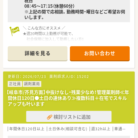
祝日
08：45～17：15（休憩60分）
※上記の間で応相談。勤務時間・曜日などご希望お伺
いします。
＼ こんな方にオススメ ／
★週20時間以上勤務が可能で、
社会保険に加入して勤務したい方！
★パートさんでも賞与のあるところをご希望の方！
★ご希望の勤務時間で相談可能！
詳細を見る
お問い合わせ
「15時までの勤務」なども相談OK♪
＼ 働く環境について ／
■勤務時間・曜日等はご相談に応じます。
更新日：
2026/07/23
薬剤師求人ID：
15202
ご希望お聞かせください。
■内科・精神科・外科・小児科・透析のほか、
正社員
調剤薬局
近隣施設の処方箋も受付！幅広く経験を積むことが可能！
【岐阜市/芥見方面】中抜けなし・残業少なめ！管理薬剤師≪年
■ブランクある方・調剤未経験の方も応募OK！
間休日120日●土日の連休あり≫複数科目＋在宅でスキル
■内科中心の処方内容ですので、基礎から応用まで幅広く学ぶこ
アップも叶います
とが出来ます。
■薬剤師の在籍は10名以上！
検討リストに追加
教わりながら成長できる環境です。
■週20時間以上で社会保険への加入が可能です◎
年間休日120日以上
土日休み(相談可含む)
週32h以上
車通勤可
高
＼ こんな会社です ／