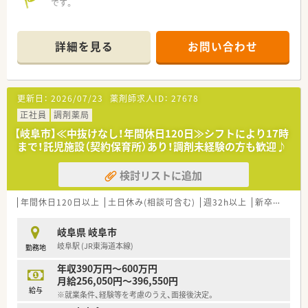
です。
詳細を見る
お問い合わせ
更新日：
2026/07/23
薬剤師求人ID：
27678
正社員
調剤薬局
【岐阜市】≪中抜けなし！年間休日120日≫シフトにより17時
まで！託児施設（契約保育所）あり！調剤未経験の方も歓迎♪
検討リストに追加
年間休日120日以上
土日休み(相談可含む)
週32h以上
新卒可
未経
岐阜県 岐阜市
岐阜駅 (JR東海道本線)
勤務地
年収390万円～600万円
月給256,050円～396,550円
給与
※就業条件、経験等を考慮のうえ、面接後決定。