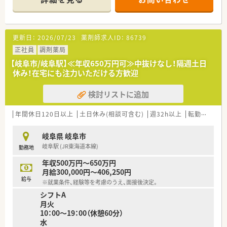
更新日：
2026/07/23
薬剤師求人ID：
86739
正社員
調剤薬局
【岐阜市/岐阜駅】≪年収650万円可≫中抜けなし！隔週土日
休み！在宅にも注力いただける方歓迎
検討リストに追加
年間休日120日以上
土日休み(相談可含む)
週32h以上
転勤なし
車
岐阜県 岐阜市
岐阜駅 (JR東海道本線)
勤務地
年収500万円～650万円
月給300,000円～406,250円
給与
※就業条件、経験等を考慮のうえ、面接後決定。
シフトA
月火
10：00～19：00（休憩60分）
水