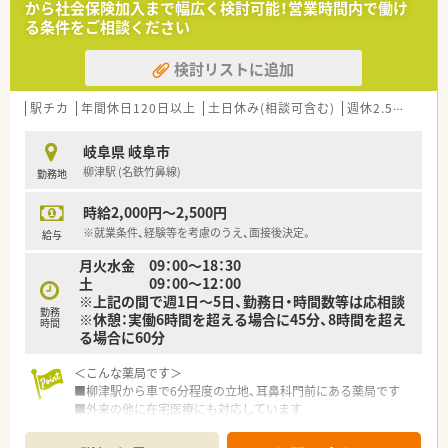
から社会保険加入まで幅広く検討可能！営業時間内で働け
る条件をご相談ください
検討リストに追加
駅チカ
年間休日120日以上
土日休み(相談可含む)
週休2.5日以上
岐阜県 岐阜市
柳津駅 (名鉄竹鼻線)
勤務地
時給2,000円～2,500円
※就業条件、経験等を考慮のうえ、面接後決定。
給与
月火水金 09：00～18：30
土 09：00～12：00
※上記の間で週1日～5日、勤務日・時間数等は応相談
勤務
※休憩：実働6時間を超える場合に45分、8時間を超え
時間
る場合に60分
＜こんな薬局です＞
■柳津駅から車で6分程度の立地、耳鼻科門前にある薬局です
■外来の他に在宅医療にも対応しています
■薬剤師の代表が現在もこちらの店舗で従事されています