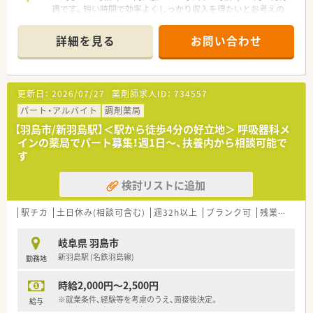
遇です。短い時間で効率よくしっかり収入を得たいとお考えの
方に非常におすすめです。
詳細を見る
お問い合わせ
【店舗情報と応需状況について】
■岐阜県大垣市に位置し、最寄りの東大垣駅から車で13分ほど
で通勤できる地域密着型の調剤薬局です。
■1日に約60枚の処方箋を受け付けており、内科や小児科など複
更新日：
2026/07/27
薬剤師求人ID：
734557
数の科目を応需している店舗となります。
■現在は薬剤師2名体制で運営しており、患者様一人ひとりに丁
パート・アルバイト
調剤薬局
寧に向き合える落ち着いた環境が特徴です。
【羽島市/新羽島駅】＜駅から徒歩4分の好立地＞ 呼吸器科メ
インの薬局でパート募集！週1日～、扶養内から相談可能で
【職場環境と雰囲気】
す
■患者様第一の理念をスタッフ全員が共有しており、チームワー
クを大切にしながら和やかに働ける職場です。
検討リストに追加
■忘年会などの社内イベントも定期的に開催されており、パート
や正社員を問わずコミュニケーションが活発です。
■白衣や調剤印の貸与など、日常業務に必要な備品がしっかりと
駅チカ
土日休み(相談可含む)
週32h以上
ブランク可
残業なし(ほぼなし含む)
揃っているため、スムーズに働き始められます。
岐阜県 羽島市
【こんな方が活躍中】
新羽島駅 (名鉄羽島線)
勤務地
■多科目の処方箋に対応するため、パート勤務でも常に新しい知
識の習得に意欲的な薬剤師が多数活躍中です。
時給2,000円～2,500円
■患者様の不安に寄り添い、親身になって相談に乗ることができ
るコミュニケーション能力の高い方が活躍しています。
※就業条件、経験等を考慮のうえ、面接後決定。
給与
■ご家庭と両立しながら、週2〜3日の限られた時間の中で効率