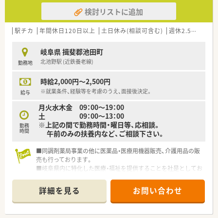
検討リストに追加
駅チカ
年間休日120日以上
土日休み(相談可含む)
週休2.5日以上
岐阜県 揖斐郡池田町
北池野駅 (近鉄養老線)
勤務地
時給2,000円～2,500円
※就業条件、経験等を考慮のうえ、面接後決定。
給与
月火水木金 09：00～19：00
土 09：00～13：00
※上記の間で勤務時間・曜日等、応相談。
勤務
時間
午前のみの扶養内など、ご相談下さい。
■同調剤薬局事業の他に医薬品・医療用機器販売、介護用品の販
売も行っております。
■岐阜県内に特化した医療・福祉を提供することを社是としてお
ります。
■地域のかかりつけ薬局を目指し、一緒にお仕事していただける
詳細を見る
お問い合わせ
方お待ちしています！