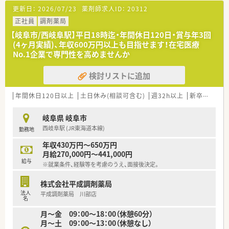
隣の医院から1日平均60枚ほど応需しています。
更新日：
2026/07/23
薬剤師求人ID：
20312
■現在薬剤師2名体制で運営しておりますが、患者様とじっくり
向き合えるマンツーマン型の丁寧な服薬指導が特徴です。
正社員
調剤薬局
【岐阜市/西岐阜駅】平日18時迄・年間休日120日・賞与年3回
【職場環境と雰囲気】
(4ヶ月実績)、年収600万円以上も目指せます！在宅医療
■従業員同士のコミュニケーションが活発で、お互いに助け合い
No.1企業で専門性を高めませんか
ながら業務を進める温かい雰囲気の職場環境です。
■会社として資格取得支援制度を整備しており、認定薬剤師の資
検討リストに追加
格を積極的に取得しやすい前向きな風土があります。
■定期的な健康診断や忘年会などの福利厚生も整っており、スタ
ッフが心身ともに健康で楽しく働けるよう配慮されています。
年間休日120日以上
土日休み(相談可含む)
週32h以上
新卒可
未経
【こんな方が活躍中】
岐阜県 岐阜市
■患者様との対話を大切にし、常に相手の立場に立った丁寧な服
西岐阜駅 (JR東海道本線)
勤務地
薬指導や健康相談を実践できる薬剤師が活躍しています。
■自ら進んで新しい知識を学ぼうとする向上心を持ち、資格取得
年収430万円～650万円
支援制度を活用してスキルアップに励むスタッフが多いです。
月給270,000円～441,000円
■近隣店舗からの応援体制に協力し合い、チームワークを大切に
給与
※就業条件、経験等を考慮のうえ、面接後決定。
しながら柔軟な対応ができる方が第一線で活躍されています。
株式会社平成調剤薬局
法人
平成調剤薬局 川部店
名
月～金 09：00～18：00（休憩60分）
月～土 09：00～13：00（休憩なし）