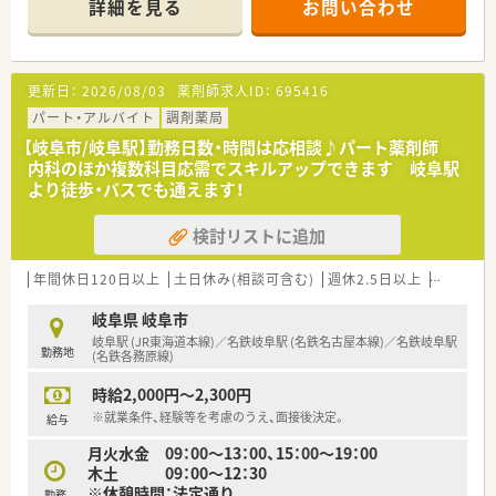
詳細を見る
お問い合わせ
＜こんな企業です＞
■岐阜県内で店舗展開をしている企業です
■エリアが限られているため休みの融通も利きやすいです
■自分の意見を気軽に伝えられる風通しの良さが魅力の企業
更新日：
2026/08/03
薬剤師求人ID：
695416
パート・アルバイト
調剤薬局
【岐阜市/岐阜駅】勤務日数・時間は応相談♪パート薬剤師
内科のほか複数科目応需でスキルアップできます 岐阜駅
より徒歩・バスでも通えます！
検討リストに追加
年間休日120日以上
土日休み(相談可含む)
週休2.5日以上
週32h以
岐阜県 岐阜市
岐阜駅 (JR東海道本線)／名鉄岐阜駅 (名鉄名古屋本線)／名鉄岐阜駅
勤務地
(名鉄各務原線)
時給2,000円～2,300円
※就業条件、経験等を考慮のうえ、面接後決定。
給与
月火水金 09：00～13：00、15：00～19：00
木土 09：00～12：30
※休憩時間：法定通り
勤務