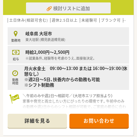
検討リストに追加
土日休み(相談可含む)
週休2.5日以上
未経験可
ブランク可
残業な
岐阜県 大垣市
東大垣駅 (樽見鉄道樽見線)
勤務地
時給2,000円～2,500円
※就業条件、経験等を考慮のうえ、面接後決定。
給与
月火水金土 09：00～13：00 または 16：00～19：00（休
憩なし）
※週2日～5日、扶養内からの勤務も可能
勤務
時間
※シフト制勤務
＼午前のみや週2日～相談可／（大垣市エリア担当より）
家事や育児と両立したい方にぴったりの環境です。午前中のみ
の勤務や週2日からのシフト相談が可能で、ご家庭の都合に合わ
せた柔軟な働き方を実現できますよ。
詳細を見る
お問い合わせ
【店舗情報と応需状況について】
■近隣のクリニックから内科や小児科をはじめ外科や整形外科
などの処方箋を1日に約60枚ほど応需しています。