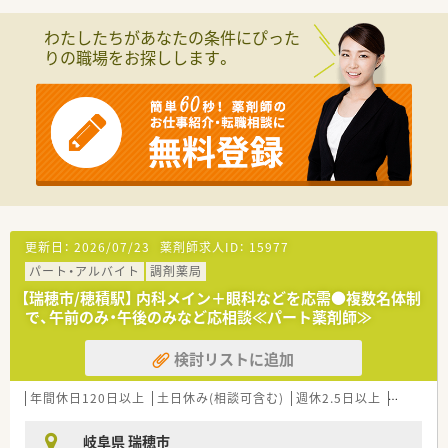
わたしたちがあなたの条件にぴった
りの職場をお探しします。
更新日：
2026/07/23
薬剤師求人ID：
15977
パート・アルバイト
調剤薬局
【瑞穂市/穂積駅】 内科メイン＋眼科などを応需●複数名体制
で、午前のみ・午後のみなど応相談≪パート薬剤師≫
検討リストに追加
年間休日120日以上
土日休み(相談可含む)
週休2.5日以上
新卒可
岐阜県 瑞穂市