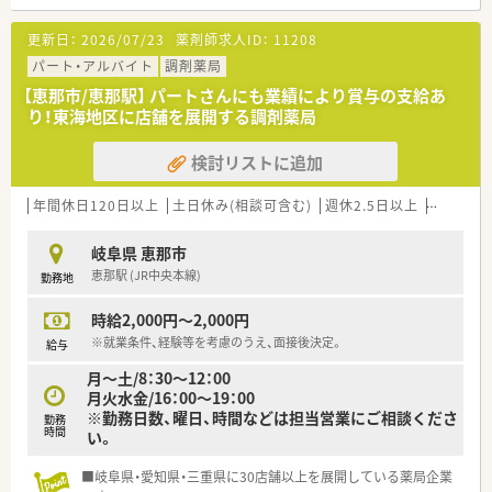
■幅広い年齢層の方が活躍中♪
生活スタイルに合わせた勤務も相談可能です。
更新日：
2026/07/23
薬剤師求人ID：
11208
■年間休日120日以上！
夏季休暇・年末年始休暇もしっかり取得可能♪
パート・アルバイト
調剤薬局
【恵那市/恵那駅】 パートさんにも業績により賞与の支給あ
＼ こんなところに注力しています ／
り！東海地区に店舗を展開する調剤薬局
■薬局・薬剤師の質の向上、医学・薬学への寄与、
さらに地域住民の健康増進のため、
検討リストに追加
所属薬剤師が学会発表を積極的に行っています。
■キャリアアップに必要な研修環境の提供や、
必要な資格取得に向けた指導・支援を行っています。
年間休日120日以上
土日休み(相談可含む)
週休2.5日以上
週32h以
■薬だけでなく、生活に必要な商品も豊富に取り揃えています。
地域の健康の拠点として
岐阜県 恵那市
訪問看護師・ケアマネジャーとも連携を取り、
恵那駅 (JR中央本線)
勤務地
患者様やご家族のサポートにも注力！
時給2,000円～2,000円
※就業条件、経験等を考慮のうえ、面接後決定。
給与
月～土/8：30～12：00
月火水金/16：00～19：00
※勤務日数、曜日、時間などは担当営業にご相談くださ
勤務
時間
い。
■岐阜県・愛知県・三重県に30店舗以上を展開している薬局企業