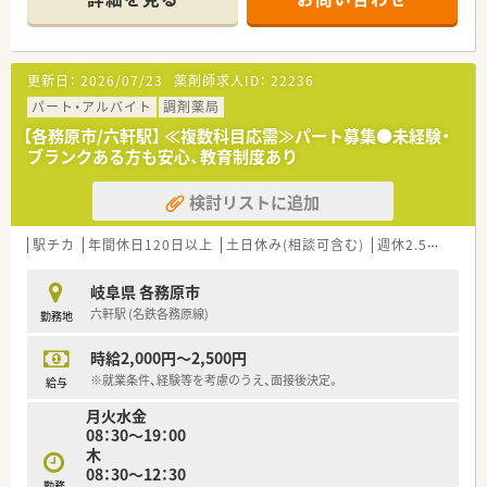
■経営者は、理解のある職場環境を心がけています。
■介護分野にも注力しており、薬剤師の活躍の場を拡げていきた
いと考えています。
更新日：
2026/07/23
薬剤師求人ID：
22236
＼ こんな会社です ／
■岐阜県各務原市に2店舗展開の調剤薬局です。
パート・アルバイト
調剤薬局
店舗同士は車で15分程度と近隣にあり、ヘルプ体制も充実◎
【各務原市/六軒駅】 ≪複数科目応需≫パート募集●未経験・
お休みが取得しやすい環境です。
ブランクある方も安心、教育制度あり
■どちらの店舗も最新の調剤機器を導入しております、ご負担少
なく勤務頂けます。
検討リストに追加
■在宅を通じて「選ばれる薬局」になるため、
処方元や介護施設と連携しています。
駅チカ
年間休日120日以上
土日休み(相談可含む)
週休2.5日以上
岐阜県 各務原市
六軒駅 (名鉄各務原線)
勤務地
時給2,000円～2,500円
※就業条件、経験等を考慮のうえ、面接後決定。
給与
月火水金
08：30～19：00
木
08：30～12：30
勤務