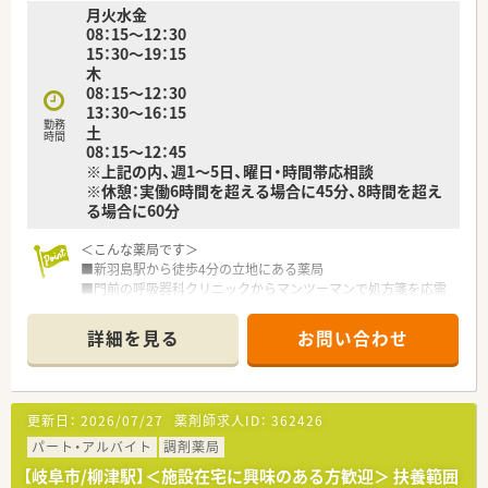
月火水金
的に業務をこなすパートスタッフが在籍しています。
08：15～12：30
15：30～19：15
木
08：15～12：30
13：30～16：15
勤務
土
時間
08：15～12：45
※上記の内、週1～5日、曜日・時間帯応相談
※休憩：実働6時間を超える場合に45分、8時間を超え
る場合に60分
＜こんな薬局です＞
■新羽島駅から徒歩4分の立地にある薬局
■門前の呼吸器科クリニックからマンツーマンで処方箋を応需
しています
■施設在宅にも対応しています
詳細を見る
お問い合わせ
＜オススメポイント＞
■扶養範囲内から検討可能なので、まずは働ける条件をお問合せ
下さい
更新日：
2026/07/27
薬剤師求人ID：
362426
■ヘルプ体制が整っており、お休みの融通が利きやすいのも魅力
です
パート・アルバイト
調剤薬局
【岐阜市/柳津駅】＜施設在宅に興味のある方歓迎＞ 扶養範囲