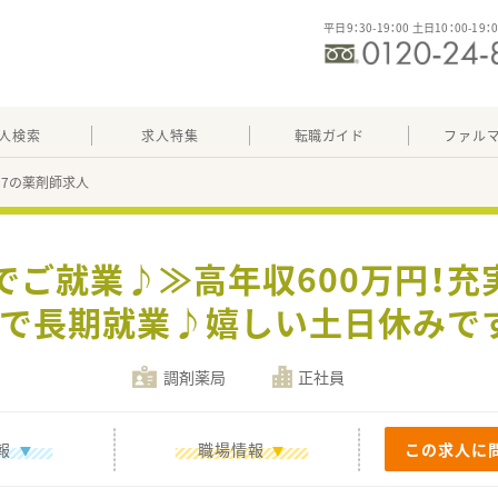
平日9：30-19：00 土日10：00-19：
人検索
求人特集
転職ガイド
ファル
387の薬剤師求人
でご就業♪≫高年収600万円！
で長期就業♪嬉しい土日休みで
調剤薬局
正社員
報
職場情報
この求人に