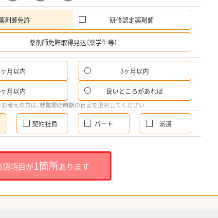
薬剤師免許
研修認定薬剤師
希
薬剤師免許取得見込（薬学生等）
1ヶ月以内
3ヶ月以内
6ヶ月以内
良いところがあれば
をお考えの方は、就業開始時期の目安を選択してください
契約社員
パート
派遣
1箇所
必須項目が
あります