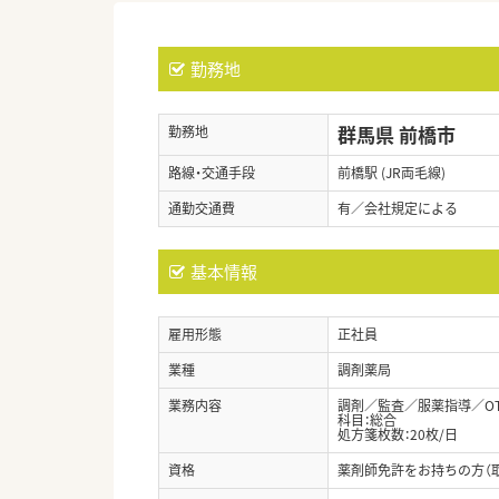
勤務地
群馬県 前橋市
勤務地
路線・交通手段
前橋駅 (JR両毛線)
通勤交通費
有／会社規定による
基本情報
雇用形態
正社員
業種
調剤薬局
業務内容
調剤／監査／服薬指導／O
科目：総合
処方箋枚数：20枚/日
資格
薬剤師免許をお持ちの方（