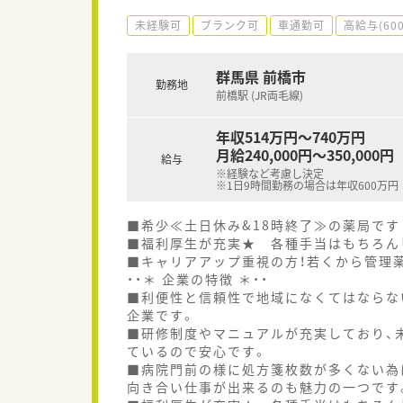
未経験可
ブランク可
車通勤可
高給与(60
群馬県 前橋市
勤務地
前橋駅 (JR両毛線)
年収514万円～740万円
月給240,000円～350,000円
給与
※経験など考慮し決定
※1日9時間勤務の場合は年収600万円
■希少≪土日休み&18時終了≫の薬局です
■福利厚生が充実★ 各種手当はもちろん
■キャリアアップ重視の方！若くから管理
・・＊ 企業の特徴 ＊・・
■利便性と信頼性で地域になくてはならな
企業です。
■研修制度やマニュアルが充実しており、
ているので安心です。
■病院門前の様に処方箋枚数が多くない為
向き合い仕事が出来るのも魅力の一つです