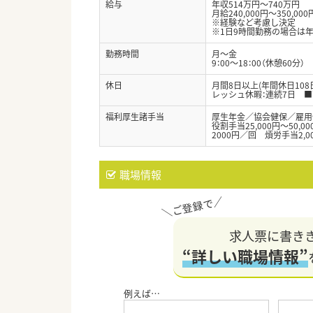
給与
年収514万円～740万円
月給240,000円～350,000
※経験など考慮し決定
※1日9時間勤務の場合は年
勤務時間
月～金
9：00～18：00（休憩60分）
休日
月間8日以上(年間休日10
レッシュ休暇：連続7日 
福利厚生諸手当
厚生年金／協会健保／雇用
役割手当25,000円～50,
2000円／回 煩労手当2,0
職場情報
求人票に書き
“詳しい職場情報”