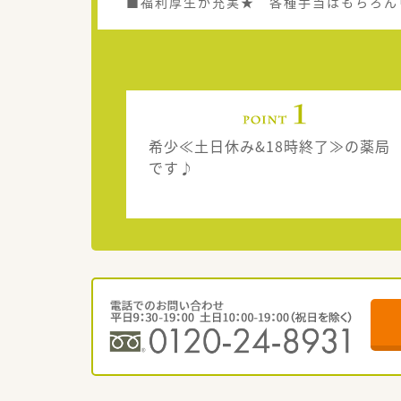
■福利厚生が充実★ 各種手当はもちろん
希少≪土日休み&18時終了≫の薬局
です♪