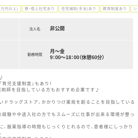
0万円以上)
寮・借上社宅あり
住宅補助(手当)あり
教育制度あり
シ
非公開
法人名
月～金
勤務時間
9：00～18：00（休憩60分）
♪
「育児支援制度」もあり！
薬剤師を目指している方もおすすめ企業です♪
いドラッグストア、かかりつけ薬局を創ることを目指している
未経験や中途入社の方でもスムーズに仕事が出来る環境が整っ
に、服薬指導の時間もじっくりとれるので、患者様にしっかり
。