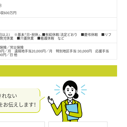
円
収600万円
8日以上) ※基本「日・祝休」、■有給休暇：法定どおり ■慶弔休暇 ■リフ
■育児休業 ■介護休業 ■看護休暇 など
保険／労災保険
000円／月 遠隔地手当20,000円／月 特別地区手当：30,000円 応援手当
00円／日 他
きれない
をお伝えします！