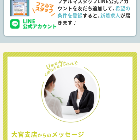
ファルマスタッフLINE公式アカ
ウントを友だち追加して、
希望の
条件を登録
すると、
新着求人
が届
きます♪
大宮支店
メッセージ
からの