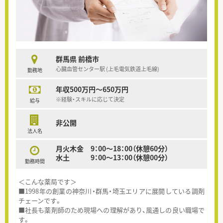
群馬県 前橋市
心臓血管センター駅 (上毛電気鉄道上毛線)
勤務地
年収500万円～650万円
※経験・スキルに応じて決定
給与
非公開
法人名
月火木金 9：00～18：00（休憩60分）
水土 9：00～13：00（休憩00分）
勤務時間
＜こんな薬局です＞
■1998年の創業の神奈川・群馬・埼玉エリアに展開している調剤
チェーンです。
■社長も薬剤師のため現場への理解があり、風通しの良い職場で
す。