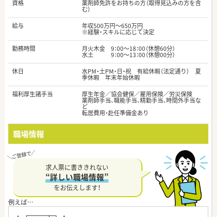
資格
薬剤師免許をお持ちの方（取得見込みの方を含
む）
給与
年収500万円～650万円
※経験・スキルに応じて決定
勤務時間
月火木金 9：00～18：00（休憩60分）
水土 9：00～13：00（休憩00分）
休日
水PM・土PM・日・祝 有給休暇（法定通り） 夏
季休暇 年末年始休暇
福利厚生諸手当
厚生年金／協会健保／雇用保険／労災保険
薬剤師手当、職能手当、精勤手当、時間外手当な
ど
転居費用・赴任準備金あり
職場情報
求人票に書ききれない
“詳しい職場情報”
をお伝えします！