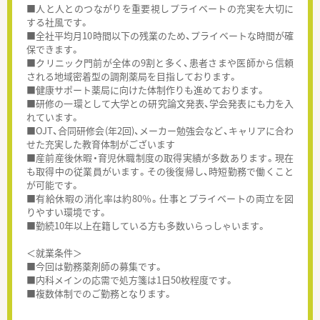
■人と人とのつながりを重要視しプライベートの充実を大切に
する社風です。
■全社平均月10時間以下の残業のため、プライベートな時間が確
保できます。
■クリニック門前が全体の9割と多く、患者さまや医師から信頼
される地域密着型の調剤薬局を目指しております。
■健康サポート薬局に向けた体制作りも進めております。
■研修の一環として大学との研究論文発表、学会発表にも力を入
れています。
■OJT、合同研修会(年2回)、メーカー勉強会など、キャリアに合わ
せた充実した教育体制がございます
■産前産後休暇・育児休職制度の取得実績が多数あります。現在
も取得中の従業員がいます。その後復帰し、時短勤務で働くこと
が可能です。
■有給休暇の消化率は約80％。仕事とプライベートの両立を図
りやすい環境です。
■勤続10年以上在籍している方も多数いらっしゃいます。
＜就業条件＞
■今回は勤務薬剤師の募集です。
■内科メインの応需で処方箋は1日50枚程度です。
■複数体制でのご勤務となります。