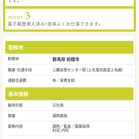
です。
電子薬歴導入済み！効率よくお仕事できます。
勤務地
勤務地
群馬県 前橋市
路線・交通手段
心臓血管センター駅 (上毛電気鉄道上毛線)
通勤交通費
有／実費支給
基本情報
雇用形態
正社員
業種
調剤薬局
業務内容
調剤／監査／服薬指導
科目：内科