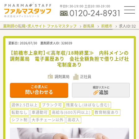
平日9：30-19：00 土日10：00-19：00
薬剤師の転職・求人サイト ファルマスタッフ
群馬県
前橋市
求人ID：32
更新日：
2026/07/30
薬剤師求人ID：
328039
【前橋市上泉町】≪高年収/18時終業≫ 内科メインの
調剤薬局 電子薬歴あり 会社全額負担で借り上げ社
宅制度あり
調剤薬局
正社員
この求人に
検討リストに
問い合わせる
追加
週休2.5日以上
ブランク可
残業なし(ほぼなし含む)
転勤なし
車通勤可
高給与(600万円以上)
教育制度あり
シフト制
大手チェーン以外
高収入