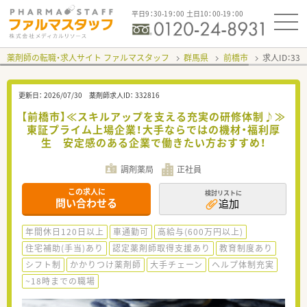
平日9：30-19：00 土日10：00-19：00
薬剤師の転職・求人サイト ファルマスタッフ
群馬県
前橋市
求人ID：33
更新日：
2026/07/30
薬剤師求人ID：
332816
【前橋市】≪スキルアップを支える充実の研修体制♪≫
東証プライム上場企業！大手ならではの機材・福利厚
生 安定感のある企業で働きたい方おすすめ！
調剤薬局
正社員
この求人に
検討リストに
問い合わせる
追加
年間休日120日以上
車通勤可
高給与(600万円以上)
住宅補助(手当)あり
認定薬剤師取得支援あり
教育制度あり
シフト制
かかりつけ薬剤師
大手チェーン
ヘルプ体制充実
~18時までの職場