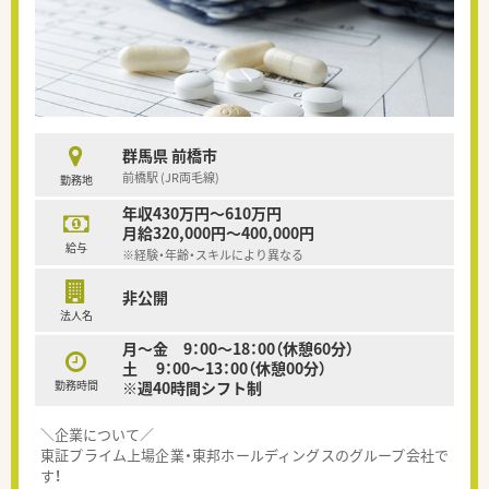
群馬県 前橋市
前橋駅 (JR両毛線)
勤務地
年収430万円～610万円
月給320,000円～400,000円
給与
※経験・年齢・スキルにより異なる
非公開
法人名
月～金 9：00～18：00（休憩60分）
土 9：00～13：00（休憩00分）
勤務時間
※週40時間シフト制
＼企業について／
東証プライム上場企業・東邦ホールディングスのグループ会社で
す！