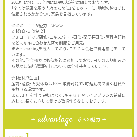
2013年に発足し、全国には400店舗程展開しております。
「全ては健康を願う人々のために」をモットーに、地域の皆さまに
信頼されるかかりつけ薬局を目指しています。
≪≪≪ ここが魅力 ≫≫≫
☆【教育・研修制度】
フォローアップ研修・エキスパート研修・薬局長研修・管理者研修
などスキルに合わせた研修制度をご用意。
またe-learningを導入しており、こちらは会社で費用補助をして
います。
その他、学会発表にも積極的に参加しており、日々の取り組みか
ら奨励し調剤過誤防止については全社共有しています。
☆【福利厚生面】
産前・産後・育児休暇は100%取得可能で、時短勤務で働く社員も
多数いる環境です。
また、転居を伴う異動はなく、キャリアやライフプランの希望に
応じて、長く安心して働ける環境作りをしております。
advantage
求人の魅力