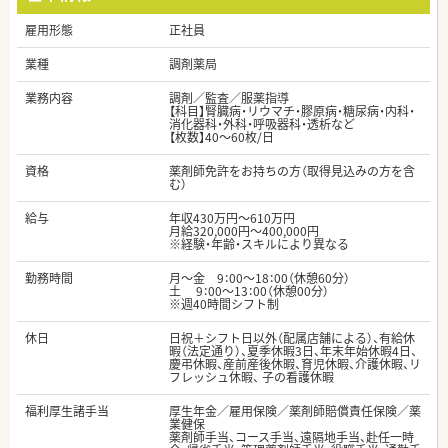
雇用形態
正社員
業種
調剤薬局
業務内容
調剤／監査／服薬指導
【科目】腎臓病・リウマチ・膠原病・糖尿病・内科・
消化器科・外科・呼吸器科・透析など
【枚数】40～60枚/日
資格
薬剤師免許をお持ちの方（取得見込みの方を含
む）
給与
年収430万円～610万円
月給320,000円～400,000円
※経験・年齢・スキルにより異なる
勤務時間
月～金 9：00～18：00（休憩60分）
土 9：00～13：00（休憩00分）
※週40時間シフト制
休日
日祝＋シフト日以外（配属店舗による）、有給休
暇（法定通り）、夏季休暇3日、年末年始休暇4日、
慶弔休暇、産前産後休暇、育児休暇、介護休暇、リ
フレッシュ休暇、 子の看護休暇
福利厚生諸手当
厚生年金／雇用保険／薬剤師賠償責任保険／薬
業健保
薬剤師手当、コース手当、遠隔地手当、赴任一時