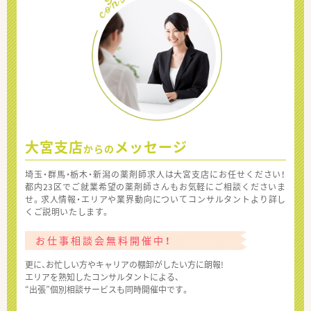
大宮支店
メッセージ
からの
埼玉・群馬・栃木・新潟の薬剤師求人は大宮支店にお任せください！
都内23区でご就業希望の薬剤師さんもお気軽にご相談くださいま
せ。求人情報・エリアや業界動向についてコンサルタントより詳し
くご説明いたします。
お仕事相談会無料開催中！
更に、お忙しい方やキャリアの棚卸がしたい方に朗報!
エリアを熟知したコンサルタントによる、
“出張”個別相談サービスも同時開催中です。