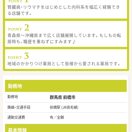
腎臓病・リウマチをはじめとした内科系を幅広く経験でき
る店舗です。
青森県～沖縄県まで広く店舗展開しています。もしもの転
居時も、職歴を重ねずにすみます♪
地域のかかりつけ薬局として皆様から愛される薬局です。
勤務地
勤務地
群馬県 前橋市
路線・交通手段
前橋駅 (JR両毛線)
通勤交通費
有／全額
基本情報