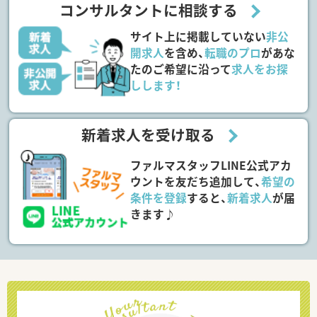
コンサルタントに相談する
サイト上に掲載していない
非公
開求人
を含め、
転職のプロ
があな
たのご希望に沿って
求人をお探
しします！
新着求人を受け取る
ファルマスタッフLINE公式アカ
ウントを友だち追加して、
希望の
条件を登録
すると、
新着求人
が届
きます♪