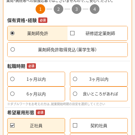
薬局・病院等への直接応募ではございませんので、ご安心ください。
1
2
3
4
保有資格・経験
必須
薬剤師免許
研修認定薬剤師
薬剤師免許取得見込（薬学生等）
転職時期
必須
1ヶ月以内
3ヶ月以内
6ヶ月以内
良いところがあれば
※ダブルワークをお考えの方は、就業開始時期の目安を選択してください
希望雇用形態
必須
正社員
契約社員