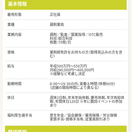
基本情報
雇用形態
正社員
業種
調剤薬局
業務内容
調剤／監査／服薬指導／OTC販売
科目：総合科目
枚数：70枚/日
資格
薬剤師免許をお持ちの方（取得見込みの方を含
む）
給与
年収500万円～550万円
月給280,000円～400,000円
※経験など考慮し決定
勤務時間
8：00～19：30の内、実働８時間（休憩60分）
（店舗の開局時間により異なる）
休日
週休2日制、年末年始休暇、慶弔休暇、年次有給休
暇、年間休日120日 ※年に数回イベントの参加
あり
福利厚生諸手当
厚生年金／協会健保／雇用保険／労災保険
家族手当・資格手当有、従業員割引あり
職場情報