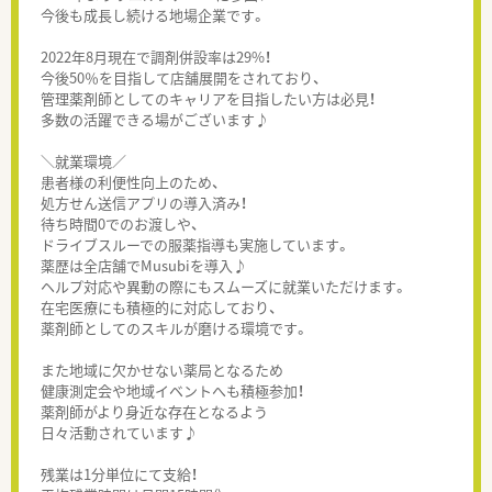
今後も成長し続ける地場企業です。
2022年8月現在で調剤併設率は29%！
今後50％を目指して店舗展開をされており、
管理薬剤師としてのキャリアを目指したい方は必見！
多数の活躍できる場がございます♪
＼就業環境／
患者様の利便性向上のため、
処方せん送信アプリの導入済み！
待ち時間0でのお渡しや、
ドライブスルーでの服薬指導も実施しています。
薬歴は全店舗でMusubiを導入♪
ヘルプ対応や異動の際にもスムーズに就業いただけます。
在宅医療にも積極的に対応しており、
薬剤師としてのスキルが磨ける環境です。
また地域に欠かせない薬局となるため
健康測定会や地域イベントへも積極参加！
薬剤師がより身近な存在となるよう
日々活動されています♪
残業は1分単位にて支給！