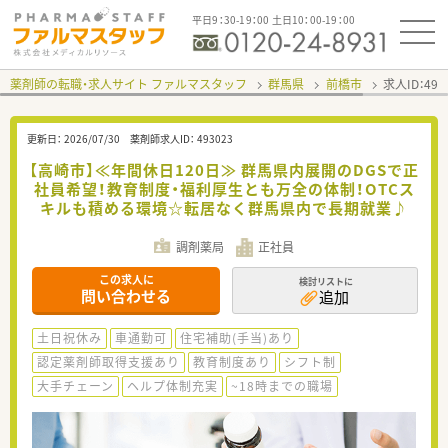
平日9：30-19：00 土日10：00-19：00
薬剤師の転職・求人サイト ファルマスタッフ
群馬県
前橋市
求人ID：49
更新日：
2026/07/30
薬剤師求人ID：
493023
【高崎市】≪年間休日120日≫ 群馬県内展開のDGSで正
社員希望！教育制度・福利厚生とも万全の体制！OTCス
キルも積める環境☆転居なく群馬県内で長期就業♪
調剤薬局
正社員
この求人に
検討リストに
問い合わせる
追加
土日祝休み
車通勤可
住宅補助(手当)あり
認定薬剤師取得支援あり
教育制度あり
シフト制
大手チェーン
ヘルプ体制充実
~18時までの職場