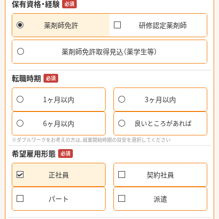
保有資格・経験
必須
薬剤師免許
研修認定薬剤師
薬剤師免許取得見込（薬学生等）
転職時期
必須
1ヶ月以内
3ヶ月以内
6ヶ月以内
良いところがあれば
※ダブルワークをお考えの方は、就業開始時期の目安を選択してください
希望雇用形態
必須
正社員
契約社員
パート
派遣