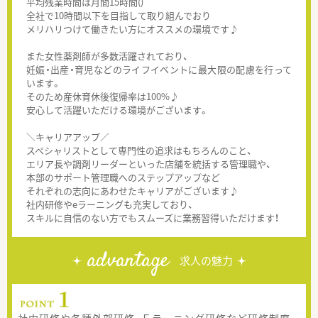
平均残業時間は月間15時間()
全社で10時間以下を目指して取り組んでおり
メリハリつけて働きたい方にオススメの環境です♪
また女性薬剤師が多数活躍されており、
妊娠・出産・育児などのライフイベントに最大限の配慮を行って
います。
そのため産休育休後復帰率は100%♪
安心して活躍いただける環境がございます。
＼キャリアアップ／
スペシャリストとして専門性の追求はもちろんのこと、
エリア長や調剤リーダーといった店舗を統括する管理職や、
本部のサポート管理職へのステップアップなど
それぞれの志向にあわせたキャリアがございます♪
社内研修やeラーニングも充実しており、
スキルに自信のない方でもスムーズに業務習得いただけます！
advantage
求人の魅力
社内研修や各種外部研修、Ｅラーニング研修など研修制度