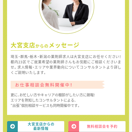
大宮支店
メッセージ
からの
埼玉・群馬・栃木・新潟の薬剤師求人は大宮支店にお任せください！
都内23区でご就業希望の薬剤師さんもお気軽にご相談くださいま
せ。求人情報・エリアや業界動向についてコンサルタントより詳し
くご説明いたします。
お仕事相談会無料開催中！
更に、お忙しい方やキャリアの棚卸がしたい方に朗報!
エリアを熟知したコンサルタントによる、
“出張”個別相談サービスも同時開催中です。
大宮支店からの
無料相談会を予約
最新情報