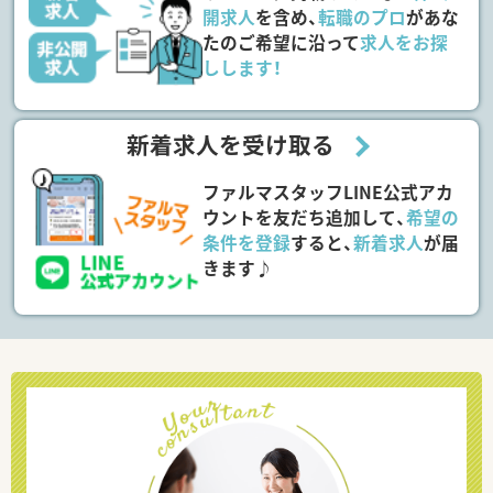
開求人
を含め、
転職のプロ
があな
たのご希望に沿って
求人をお探
しします！
新着求人を受け取る
ファルマスタッフLINE公式アカ
ウントを友だち追加して、
希望の
条件を登録
すると、
新着求人
が届
きます♪