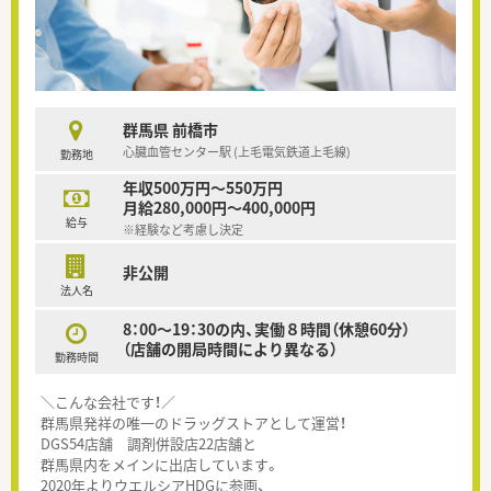
群馬県 前橋市
心臓血管センター駅 (上毛電気鉄道上毛線)
勤務地
年収500万円～550万円
月給280,000円～400,000円
給与
※経験など考慮し決定
非公開
法人名
8：00～19：30の内、実働８時間（休憩60分）
（店舗の開局時間により異なる）
勤務時間
＼こんな会社です！／
群馬県発祥の唯一のドラッグストアとして運営！
DGS54店舗 調剤併設店22店舗と
群馬県内をメインに出店しています。
2020年よりウエルシアHDGに参画、