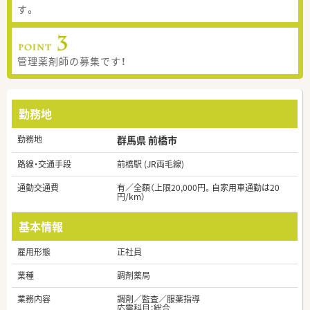
す。
管理薬剤師の募集です！
勤務地
勤務地
群馬県 前橋市
路線・交通手段
前橋駅 (JR両毛線)
通勤交通費
有／全額（上限20,000円。⾃家⽤⾞通勤は20
円/km）
基本情報
雇用形態
正社員
業種
調剤薬局
業務内容
調剤／監査／服薬指導
応需科目：総合