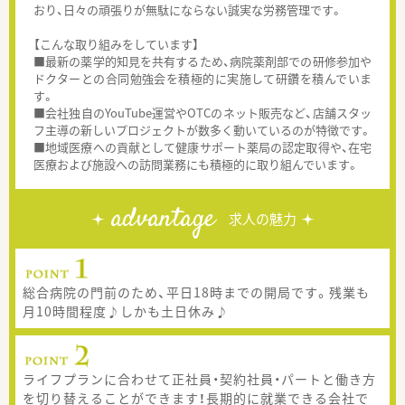
おり、日々の頑張りが無駄にならない誠実な労務管理です。
【こんな取り組みをしています】
■最新の薬学的知見を共有するため、病院薬剤部での研修参加や
ドクターとの合同勉強会を積極的に実施して研鑽を積んでいま
す。
■会社独自のYouTube運営やOTCのネット販売など、店舗スタッ
フ主導の新しいプロジェクトが数多く動いているのが特徴です。
■地域医療への貢献として健康サポート薬局の認定取得や、在宅
医療および施設への訪問業務にも積極的に取り組んでいます。
advantage
求人の魅力
総合病院の門前のため、平日18時までの開局です。残業も
月10時間程度♪しかも土日休み♪
ライフプランに合わせて正社員・契約社員・パートと働き方
を切り替えることができます！長期的に就業できる会社で