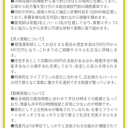
■JR両毛線の前橋駅から車で約12分ほどの場所に位置しており、
広域から処方箋を受け付ける総合病院門前の調剤薬局です。
■内科や外科に産婦人科など幅広い診療科目を1日約60枚応需し
ており、多種多様な処方内容に触れながら経験を積めます。
■薬剤師は常勤2名とパート2名が在籍しており、事務スタッフ2
名と協力しながら非常に円滑な体制で業務に取り組めます。
【求人情報について】
■管理薬剤師としてお迎えする場合の想定年収は550万円から
650万円となり、これまでのご経験やスキルを正当に評価しま
す。
■住宅手当として月額50,000円の支給があるほか、精勤手当や職
能手当などの諸手当も充実しており、安定した収入を得られま
す。
■将来的なライフプランの変化に合わせて、正社員からパートへ
の切り替えなど柔軟に働き方を選択できる制度が整っています。
【勤務実態について】
■総合病院の開局時間に合わせて平日18時までの勤務となって
おり、残業も月平均10時間程度と非常に少ないのが特徴です。
■原則として土日祝休みが確保されているため、仕事とプライベ
ートのオンオフをはっきりと切り替えて生活を充実させられま
す。
■残業代は5分単位でしっかりと支給される仕組みが構築されて