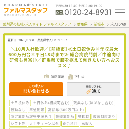
平日9：30-19：00 土日10：00-19：00
薬剤師の転職・求人サイト ファルマスタッフ
群馬県
前橋市
求人ID：69
更新日：
2026/07/31
薬剤師求人ID：
697367
＼10月入社歓迎／【前橋市】≪土日祝休み×年収最大
600万円台×平日18時まで≫ 総合病院門前／中途向け
研修も豊富◎／群馬県で腰を据えて働きたい方へおス
スメ♪
調剤薬局
正社員
この求人に
検討リストに
問い合わせる
追加
土日祝休み
土日休み(相談可含む)
残業なし(ほぼなし含む)
転勤なし
車通勤可
高給与(600万円以上)
認定薬剤師取得支援あり
管理薬剤師
管理職
教育制度あり
シフト制
大手チェーン以外
総合科目
高収入