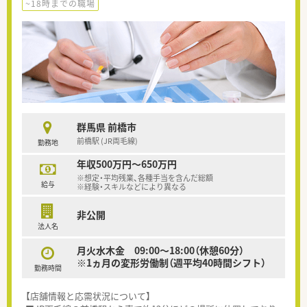
~18時までの職場
群馬県 前橋市
前橋駅 (JR両毛線)
勤務地
年収500万円～650万円
※想定・平均残業、各種手当を含んだ総額
給与
※経験・スキルなどにより異なる
非公開
法人名
月火水木金 09:00～18:00（休憩60分）
※1ヵ月の変形労働制（週平均40時間シフト）
勤務時間
【店舗情報と応需状況について】