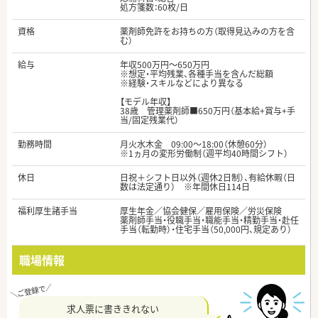
処方箋数：60枚/日
資格
薬剤師免許をお持ちの方（取得見込みの方を含
む）
給与
年収500万円～650万円
※想定・平均残業、各種手当を含んだ総額
※経験・スキルなどにより異なる
【モデル年収】
38歳 管理薬剤師■650万円（基本給+賞与+手
当/固定残業代）
勤務時間
月火水木金 09:00～18:00（休憩60分）
※1ヵ月の変形労働制（週平均40時間シフト）
休日
日祝＋シフト日以外（週休2日制）、有給休暇（日
数は法定通り） ※年間休日114日
福利厚生諸手当
厚生年金／協会健保／雇用保険／労災保険
薬剤師手当・役職手当・職能手当・精勤手当・赴任
手当（転勤時）・住宅手当（50,000円、規定あり）
職場情報
求人票に書ききれない