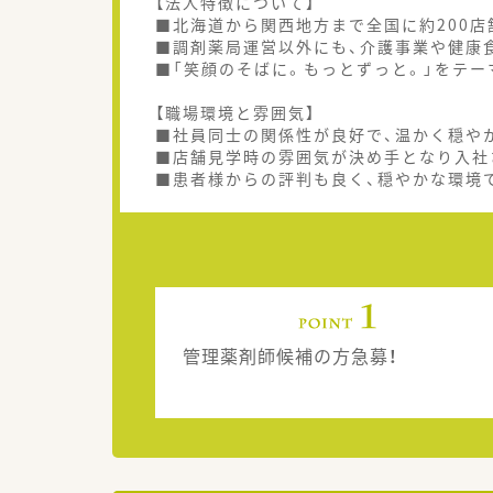
【法人特徴について】
■北海道から関西地方まで全国に約200
■調剤薬局運営以外にも、介護事業や健康
■「笑顔のそばに。もっとずっと。」をテ
【職場環境と雰囲気】
■社員同士の関係性が良好で、温かく穏や
■店舗見学時の雰囲気が決め手となり入社
■患者様からの評判も良く、穏やかな環境
管理薬剤師候補の方急募！