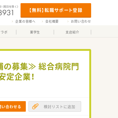
00
（祝日を除く）
【無料】転職サポート登録
企業の皆様へ
会社概要
お問い合わせ
マラボ
薬学生
支店紹介
補の募集≫ 総合病院門
安定企業！
問い合わせる
検討リストに追加