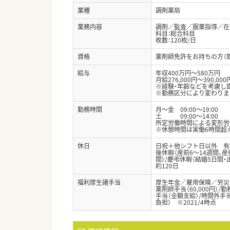
業種
調剤薬局
業務内容
調剤／監査／服薬指導／在宅
科目：総合科目
枚数：120枚/日
資格
薬剤師免許をお持ちの方（
給与
年収400万円～580万円
月給276,000円～390,000
※経験・年齢などを考慮し
※勤務区分により変わりま
勤務時間
月～金 09:00～19:00
土 09:00～14:00
所定労働時間による変形労
※休憩時間は実働6時間超え
休日
日祝＋他シフト日以外 有
後休暇（産前6～14週間、産
間）/慶弔休暇（結婚5日間
約120日
福利厚生諸手当
厚生年金／雇用保険／労災
薬剤師手当（60,000円）/勤務
手当（全額支給）/時間外手
負担） ※2021/4時点