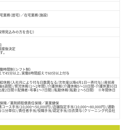
業務（居宅）／在宅業務（施設）
取得見込みの方を含む）
円
面接後決定
す。
働時間制（シフト制）
で45分以上、実働8時間超えで60分以上付与
給休暇（入社月により付与日数異なる/次年度以降4月1日一斉付与）/産前産
後8週間）/育児休暇（1～2年間）/介護休暇（介護休暇5～10日間・介護休業93日
・出産2日間※配偶者・弔事1～7日間）/転勤休暇（転勤２～5日間） ※年間休日
保険／薬剤師賠償責任保険／薬業健保
コース手当（10,000～50,000円）/店舗指定手当（10,000～80,000円）/通勤
当（1分単位）/責任者手当/役職手当/認定手当/白衣貸与（クリーニング代会社