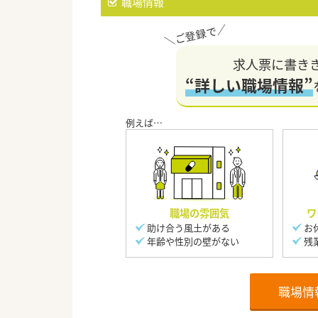
職場情報
求人票に書き
“詳しい職場情報”
職場の雰囲気
ワ
助け合う風土がある
お
年齢や性別の壁がない
残
職場情