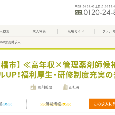
平日9：30-19：00 土日10：00-19：
人検索
求人特集
転職ガイド
ファル
890の薬剤師求人
前橋市】 ≪高年収×管理薬剤師候
ルUP！福利厚生・研修制度充実の
調剤薬局
正社員
報
職場情報
この求人に