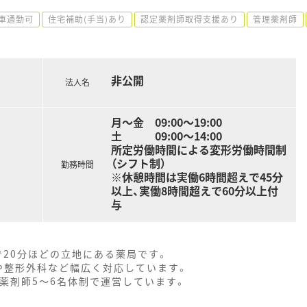
車通勤可
住宅補助(手当)あり
認定薬剤師取得支援あり
管理薬剤師
非公開
法人名
月～金 09:00～19:00
土 09:00～14:00
所定労働時間による変形労働時間制
（シフト制）
勤務時間
※休憩時間は実働6時間超えで45分
以上、実働8時間超えで60分以上付
与
で20分ほどの立地にある薬局です。
や整形外科など幅広く対応しています。
勤薬剤師5～6名体制で運営しています。