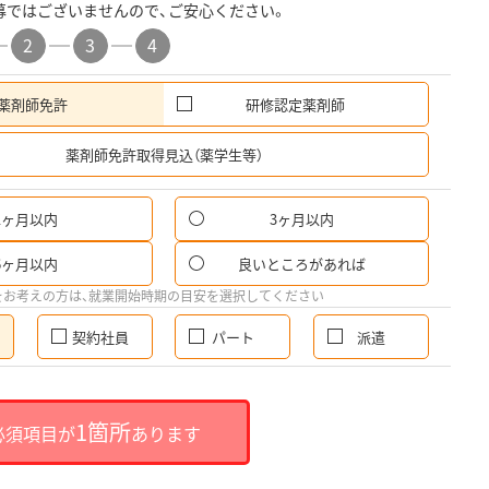
募ではございませんので、ご安心ください。
2
3
4
薬剤師免許
研修認定薬剤師
希
薬剤師免許取得見込（薬学生等）
1ヶ月以内
3ヶ月以内
6ヶ月以内
良いところがあれば
をお考えの方は、就業開始時期の目安を選択してください
契約社員
パート
派遣
1箇所
必須項目が
あります