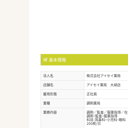
基本情報
法人名
株式会社アイセイ薬局
店舗名
アイセイ薬局 大胡店
雇用形態
正社員
業種
調剤薬局
業務内容
調剤／監査／服薬指導／在
調剤・監査・服薬指導
科目：耳鼻科・小児科・眼科
200枚/日