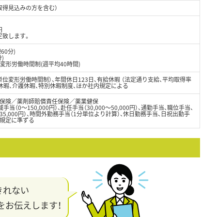
取得見込みの方を含む）
円
定致します。
60分)
)
変形労働時間制(週平均40時間)
位変形労働時間制）、年間休日123日、有給休暇 （法定通り支給、平均取得率
児休暇、介護休暇、特別休暇制度、ほか社内規定による
保険／薬剤師賠償責任保険／薬業健保
域手当（0～150,000円）、赴任手当（30,000～50,000円）、通勤手当、職位手当、
5,000円）、時間外勤務手当（1分単位より計算）、休日勤務手当、日祝出勤手
内規定に準ずる
きれない
をお伝えします！