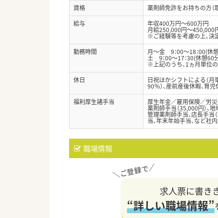
資格
薬剤師免許をお持ちの方（
給与
年収400万円～600万円
月給250,000円～450,000
※ご経験等を考慮の上、決
勤務時間
月～金 9：00～18：00(休憩
土 9：00～17：30(休憩60分
※上記のうち、1ヵ月単位の
休日
日祝ほかシフトによる（月単
90％）、産前産後休暇、育
福利厚生諸手当
厚生年金／雇用保険／労災
薬剤師手当（35,000円）、地
管理薬剤師手当、店長手当（3
当、年末年始手当、など社
職場情報
求人票に書き
“詳しい職場情報”