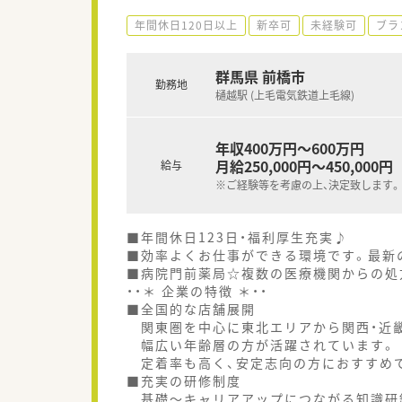
年間休日120日以上
新卒可
未経験可
ブラ
群馬県 前橋市
勤務地
樋越駅 (上毛電気鉄道上毛線)
年収400万円～600万円
月給250,000円～450,000円
給与
※ご経験等を考慮の上、決定致します。
■年間休日123日・福利厚生充実♪
■効率よくお仕事ができる環境です。最新の
■病院門前薬局☆複数の医療機関からの処
・・＊ 企業の特徴 ＊・・
■全国的な店舗展開
関東圏を中心に東北エリアから関西・近
幅広い年齢層の方が活躍されています。
定着率も高く、安定志向の方におすすめ
■充実の研修制度
基礎～キャリアアップにつながる知識研