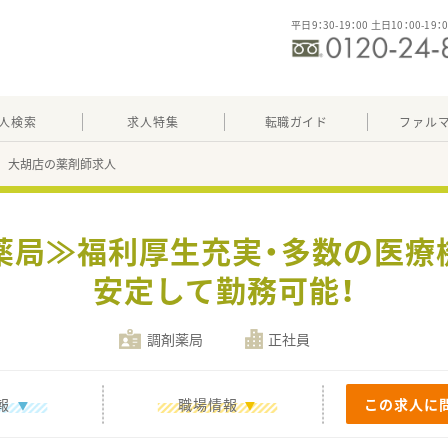
平日9：30-19：00 土日10：00-19：
人検索
求人特集
転職ガイド
ファル
 大胡店の薬剤師求人
剤薬局≫福利厚生充実・多数の医療
安定して勤務可能！
調剤薬局
正社員
報
職場情報
この求人に