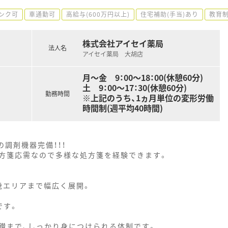
ンク可
車通勤可
高給与(600万円以上)
住宅補助(手当)あり
教育
株式会社アイセイ薬局
法人名
アイセイ薬局 大胡店
月～金 9：00～18：00(休憩60分)
土 9：00～17：30(休憩60分)
勤務時間
※上記のうち、1ヵ月単位の変形労働
時間制(週平均40時間)
調剤機器完備！！！
方箋応需なので多様な処方箋を経験できます。
畿エリアまで幅広く展開。
です。
鑚まで、しっかり身につけられる体制です。