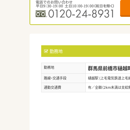
勤務地
群馬県前橋市樋越町
勤務地
路線・交通手段
樋越駅 (上毛電気鉄道上毛線
通勤交通費
有／全額（2km未満は支給