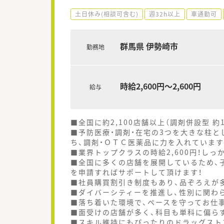
土日休み(相談可含む)
週32h以上
車通勤可
群馬県 伊勢崎市
勤務地
時給2,600円～2,600円
給与
■全国に約2,100店舗以上（調剤併設型 
■予防医療・調剤・在宅の3つを大きな柱
ち、調剤・ＯＴＣ医薬品に力を入れています
■業界トップクラスの時給2,600円！し
■全国に多くの店舗を展開しているため、
を申請すればサポートして頂けます！
■社員購買割引き制度もあり、品ぞろえが
■ダイバーシティーを推進し、性別に関わ
■落ち着いた環境で、ペースを守ってお仕
■面受けの店舗が多く、科目も単科に偏ら
■スキル維持にもぴったりのドラッグスト