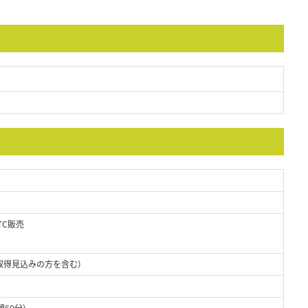
TC販売
取得見込みの方を含む）
憩60分）