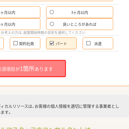
1ヶ月以内
3ヶ月以内
パ
6ヶ月以内
良いところがあれば
希
をお考えの方は、就業開始時期の目安を選択してください
契約社員
パート
派遣
就
1箇所
必須項目が
あります
就業
ディカルリソースは、お客様の個人情報を適切に管理する事業者とし
ます。
調