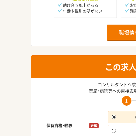
助け合う風土がある
お
年齢や性別の壁がない
残
職場情
この求
コンサルタントへ求
薬局・病院等への直接応
1
保有資格・経験
必須