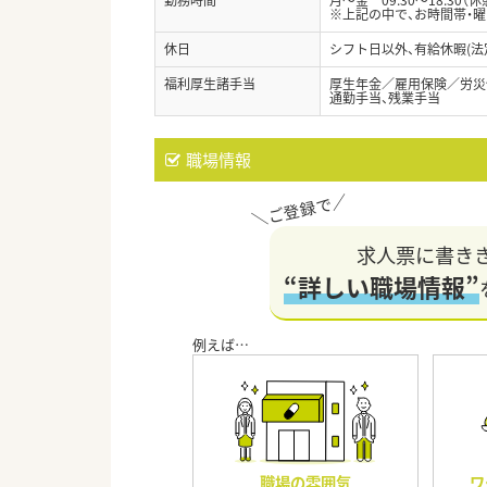
※上記の中で、お時間帯・曜
休日
シフト日以外、有給休暇(法
福利厚生諸手当
厚生年金／雇用保険／労災
通勤手当、残業手当
職場情報
求人票に書き
“詳しい職場情報”
職場の雰囲気
ワ