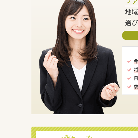
フ
地域
選び