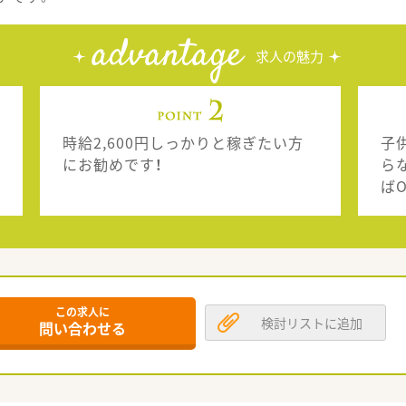
advantage
求人の魅力
時給2,600円しっかりと稼ぎたい方
子
にお勧めです！
ら
ばO
この求人に
検討リストに追加
問い合わせる