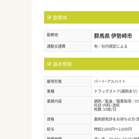
勤務地
群馬県 伊勢崎市
勤務地
通勤交通費
有／社内規定による
基本情報
雇用形態
パート・アルバイト
業種
ドラッグストア(調剤あり)
業務内容
調剤／監査／服薬指導／O
科目：内科・透析
枚数：10枚/日
資格
薬剤師免許をお持ちの方（
給与
時給2,600円～2,600円
勤務時間
月～金 09:30～18:30（休