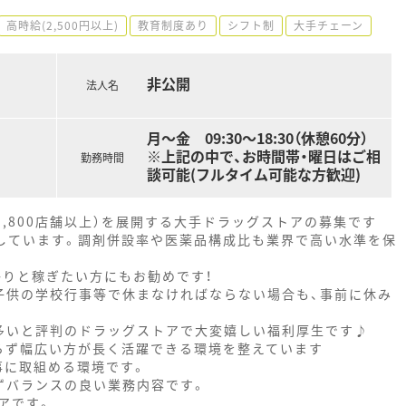
高時給(2,500円以上)
教育制度あり
シフト制
大手チェーン
非公開
法人名
月～金 09:30～18:30（休憩60分）
※上記の中で、お時間帯・曜日はご相
勤務時間
談可能(フルタイム可能な方歓迎)
約1,800店舗以上）を展開する大手ドラッグストアの募集です
としています。調剤併設率や医薬品構成比も業界で高い水準を保
っかりと稼ぎたい方にもお勧めです！
子供の学校行事等で休まなければならない場合も、事前に休み
多いと評判のドラッグストアで大変嬉しい福利厚生です♪
らず幅広い方が長く活躍できる環境を整えています
事に取組める環境です。
ずバランスの良い業務内容です。
アです。