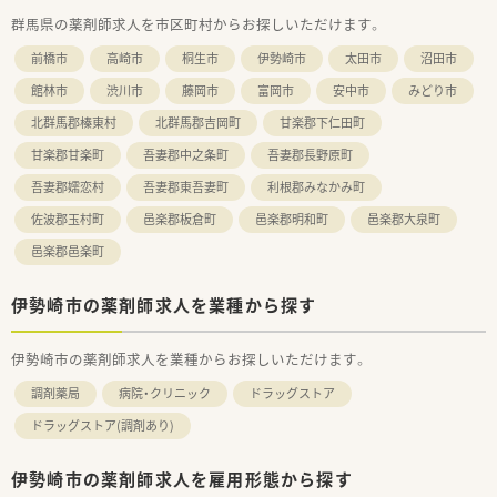
群馬県の薬剤師求人を市区町村からお探しいただけます。
前橋市
高崎市
桐生市
伊勢崎市
太田市
沼田市
館林市
渋川市
藤岡市
富岡市
安中市
みどり市
北群馬郡榛東村
北群馬郡吉岡町
甘楽郡下仁田町
甘楽郡甘楽町
吾妻郡中之条町
吾妻郡長野原町
吾妻郡嬬恋村
吾妻郡東吾妻町
利根郡みなかみ町
佐波郡玉村町
邑楽郡板倉町
邑楽郡明和町
邑楽郡大泉町
邑楽郡邑楽町
伊勢崎市の薬剤師求人を業種から探す
伊勢崎市の薬剤師求人を業種からお探しいただけます。
調剤薬局
病院・クリニック
ドラッグストア
ドラッグストア(調剤あり)
伊勢崎市の薬剤師求人を雇用形態から探す