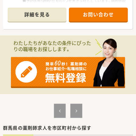
■予防医療・調剤・在宅の3つを大きな柱としています。調剤併設
率や医薬品構成比も業界で高い水準を保ち、調剤・ＯＴＣ医薬品
に力を入れています
詳細を見る
お問い合わせ
■業界トップクラスの時給2,600円！しっかりと稼ぎたい方にも
お勧めです！
■全国に多くの店舗を展開しているため、子供の学校行事等で休
まなければならない場合も、事前に休みを申請すればサポートし
て頂けます！
わたしたちがあなたの条件にぴった
■社員購買割引き制度もあり、品ぞろえが多いと評判のドラッグ
りの職場をお探しします。
ストアで大変嬉しい福利厚生です♪
■ダイバーシティーを推進し、性別に関わらず幅広い方が長く活
躍できる環境を整えています
■落ち着いた環境で、ペースを守ってお仕事に取組める環境で
す。
■面受けの店舗が多く、科目も単科に偏らずバランスの良い業務
内容です。
■スキル維持にもぴったりのドラッグストアです。
群馬県の薬剤師求人を市区町村から探す