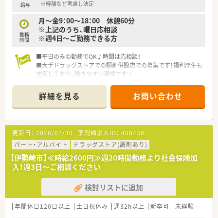
※経験など考慮し決定
給与
月～金9：00～18：00 休憩60分
※上記のうち、曜日応相談
勤務
※週4日～ご勤務できる方
時間
■平日のみの勤務でOK♪時間は応相談！
■大手ドラッグストアでの調剤併設店での募集です！福利厚生も
充実しており、働きやすい環境です♪
■週4日～勤務できる方ご相談ください♪
詳細を見る
お問い合わせ
＝企業特徴＝
■利便性と信頼性で地域になくてはならないドラッグストア、か
かりつけ薬局を創ることを目指している企業です。
■研修制度やマニュアルが充実しており、未経験や中途入社の方
更新日：
2026/07/30
薬剤師求人ID：
408430
でもスムーズに仕事が出来る環境が整っているので安心です。
■病院門前の様に処方箋枚数が多くない為に、服薬指導の時間も
パート・アルバイト
ドラッグストア(調剤あり)
じっくりとれるので、患者様にしっかり向き合い仕事が出来るの
【伊勢崎市】≪時給2600円≫週20時間勤務より社会保険加
も魅力の一つです。
入！週3日～ご相談ください
検討リストに追加
年間休日120日以上
土日祝休み
週32h以上
新卒可
未経験可
ブ