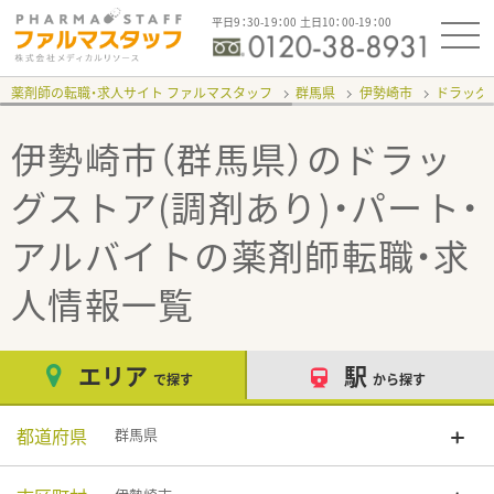
平日9：30-19：00 土日10：00-19：00
薬剤師の転職・求人サイト ファルマスタッフ
群馬県
伊勢崎市
ドラッグ
伊勢崎市（群馬県）のドラッ
グストア(調剤あり)・パート・
アルバイト
の薬剤師転職・求
人情報一覧
エリア
駅
で探す
から探す
都道府県
群馬県