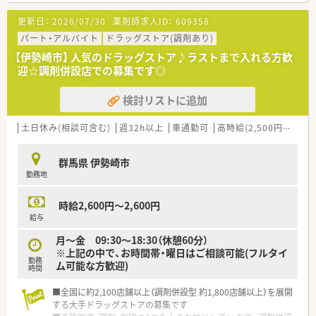
まなければならない場合も、事前に休みを申請すればサポートし
更新日：
2026/07/30
薬剤師求人ID：
609358
て頂けます！
■社員購買割引き制度もあり、品ぞろえが多いと評判のドラッグ
パート・アルバイト
ドラッグストア(調剤あり)
ストアで大変嬉しい福利厚生です♪
【伊勢崎市】 人気のドラッグストア♪ラストまで入れる方歓
■ダイバーシティーを推進し、性別に関わらず幅広い方が長く活
迎☆調剤併設店での募集です◎
躍できる環境を整えています
■落ち着いた環境で、ペースを守ってお仕事に取組める環境で
検討リストに追加
す。
■面受けの店舗が多く、科目も単科に偏らずバランスの良い業務
内容です。
土日休み(相談可含む)
週32h以上
車通勤可
高時給(2,500円以上)
■スキル維持にもぴったりのドラッグストアです。
群馬県 伊勢崎市
勤務地
時給2,600円～2,600円
給与
月～金 09:30～18:30（休憩60分）
※上記の中で、お時間帯・曜日はご相談可能(フルタイ
勤務
ム可能な方歓迎)
時間
■全国に約2,100店舗以上（調剤併設型 約1,800店舗以上）を展開
する大手ドラッグストアの募集です