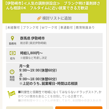
【伊勢崎市】≪人気の調剤併設店≫ ブランク明け薬剤師さ
んも相談OK フルタイムに近い就業できる方歓迎
検討リストに追加
未経験可
ブランク可
Ｗワーク可
車通勤可
教育制度あり
群馬県 伊勢崎市
剛志駅 (東武伊勢崎線)
勤務地
時給1,800円～
※経験など考慮し決定
給与
月～金
9：00～19：00（休憩60分）
土
勤務
9：00～18：00（休憩60分）
時間
※上記のうち、就業曜日・時間は応相談
■利便性と信頼性で地域になくてはならないドラッグストア、か
かりつけ薬局を創ることを目指している企業です。
■研修制度やマニュアルが充実しており、未経験や中途入社の方
でもスムーズに仕事が出来る環境が整っているので安心です。