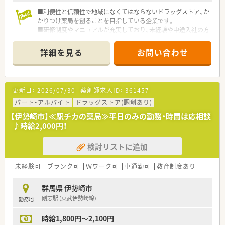
■利便性と信頼性で地域になくてはならないドラッグストア、か
かりつけ薬局を創ることを目指している企業です。
■研修制度やマニュアルが充実しており、未経験や中途入社の方
でもスムーズに仕事が出来る環境が整っているので安心です。
■病院門前の様に処方箋枚数が多くない為に、服薬指導の時間も
詳細を見る
お問い合わせ
じっくりとれるので、患者様にしっかり向き合い仕事が出来るの
も魅力の一つです。
更新日：
2026/07/30
薬剤師求人ID：
361457
パート・アルバイト
ドラッグストア(調剤あり)
【伊勢崎市】≪駅チカの薬局≫平日のみの勤務・時間は応相談
♪時給2,000円！
検討リストに追加
未経験可
ブランク可
Ｗワーク可
車通勤可
教育制度あり
群馬県 伊勢崎市
剛志駅 (東武伊勢崎線)
勤務地
時給1,800円～2,100円