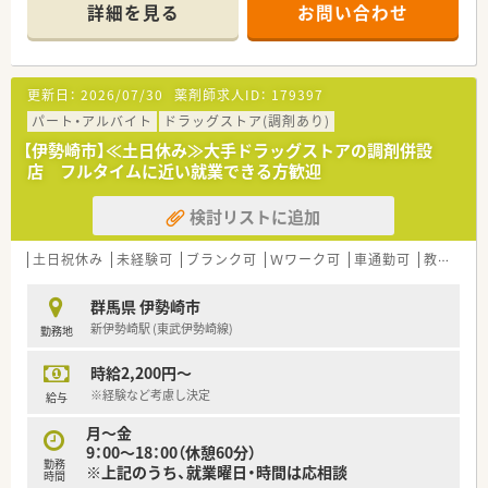
■病院門前の様に処方箋枚数が多くない為に、服薬指導の時間も
詳細を見る
お問い合わせ
じっくりとれるので、患者様にしっかり向き合い仕事が出来るの
も魅力の一つです。
更新日：
2026/07/30
薬剤師求人ID：
179397
パート・アルバイト
ドラッグストア(調剤あり)
【伊勢崎市】≪土日休み≫大手ドラッグストアの調剤併設
店 フルタイムに近い就業できる方歓迎
検討リストに追加
土日祝休み
未経験可
ブランク可
Ｗワーク可
車通勤可
教育制度あり
群馬県 伊勢崎市
新伊勢崎駅 (東武伊勢崎線)
勤務地
時給2,200円～
※経験など考慮し決定
給与
月～金
9：00～18：00（休憩60分）
勤務
※上記のうち、就業曜日・時間は応相談
時間