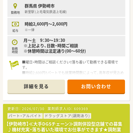
群馬県 伊勢崎市
新里駅 (上毛電気鉄道上毛線)
勤務地
時給2,600円～2,600円
※一律
給与
月～土 9：30～19：30
※上記より、日数・時間ご相談
勤務
※休憩時間は法定通り(00～60分)
時間
■曜日・時間はご相談ください！落ち着いて勤務できる環境で
す。
■時給2,600円！パートでも就業時間数によって、高年収が見込め
ます！
■週20時間以上の勤務でり社会保険加入！福利厚生充実♪
詳細を見る
お問い合わせ
<企業特徴>
■大手ドラッグストアで経営も安定
更新日：
2026/07/30
薬剤師求人ID：
609369
パート・アルバイト
ドラッグストア(調剤あり)
【伊勢崎市】≪大手DGSチェーン≫調剤併設型店舗での募集
♪機材充実・落ち着いた環境でお仕事ができます★調剤業