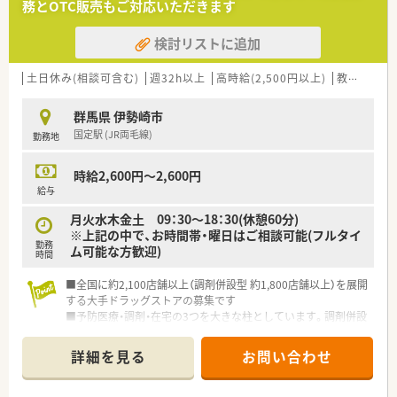
務とOTC販売もご対応いただきます
検討リストに追加
土日休み(相談可含む)
週32h以上
高時給(2,500円以上)
教育制度あり
群馬県 伊勢崎市
国定駅 (JR両毛線)
勤務地
時給2,600円～2,600円
給与
月火水木金土 09：30～18：30(休憩60分)
※上記の中で、お時間帯・曜日はご相談可能(フルタイ
勤務
ム可能な方歓迎)
時間
■全国に約2,100店舗以上（調剤併設型 約1,800店舗以上）を展開
する大手ドラッグストアの募集です
■予防医療・調剤・在宅の3つを大きな柱としています。調剤併設
率や医薬品構成比も業界で高い水準を保ち、調剤・ＯＴＣ医薬品
に力を入れています
詳細を見る
お問い合わせ
■業界トップクラスの時給2,600円！しっかりと稼ぎたい方にも
お勧めです！
■全国に多くの店舗を展開しているため、子供の学校行事等で休