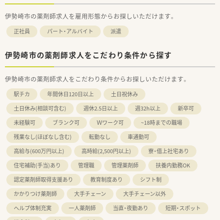
伊勢崎市の薬剤師求人を雇用形態からお探しいただけます。
正社員
パート・アルバイト
派遣
伊勢崎市の薬剤師求人をこだわり条件から探す
伊勢崎市の薬剤師求人をこだわり条件からお探しいただけます。
駅チカ
年間休日120日以上
土日祝休み
土日休み(相談可含む)
週休2.5日以上
週32h以上
新卒可
未経験可
ブランク可
Ｗワーク可
~18時までの職場
残業なし(ほぼなし含む)
転勤なし
車通勤可
高給与(600万円以上)
高時給(2,500円以上)
寮・借上社宅あり
住宅補助(手当)あり
管理職
管理薬剤師
扶養内勤務OK
認定薬剤師取得支援あり
教育制度あり
シフト制
かかりつけ薬剤師
大手チェーン
大手チェーン以外
ヘルプ体制充実
一人薬剤師
当直・夜勤あり
短期・スポット