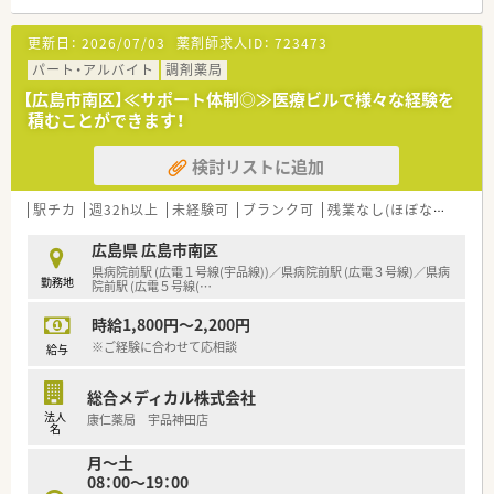
＜業務内容＞
■近隣のクリニックからの処方箋（内科・歯科・泌尿器科）を主に
更新日：
2026/07/03
薬剤師求人ID：
723473
応需していますが、他の公立医療機関の処方せんも幅広く取り扱
っております。
パート・アルバイト
調剤薬局
■処方箋枚数は30枚/日ほどとなります。
【広島市南区】≪サポート体制◎≫医療ビルで様々な経験を
積むことができます！
＜設備も充実＞
■レセコンはＥＭシステムズ（Recepty NEXT）、薬歴はハイブリ
検討リストに追加
ッジ（HiStory）を使用しています。
＜研修制度＞
駅チカ
週32h以上
未経験可
ブランク可
残業なし(ほぼなし含む)
■社内の研修体制の充実！薬剤師としての主体性を重んじた各種
研修・活動の実施をしています。
広島県 広島市南区
■認定薬剤師取得（更新）に関しても会社側からの支援もござい
県病院前駅 (広電１号線(宇品線))／県病院前駅 (広電３号線)／県病
勤務地
ます。また、学術大会参加等、希望があれば勉強できる環境が整
院前駅 (広電５号線(
…
っています。
時給1,800円～2,200円
例：新入社員研修、社内研修、社外研修（接遇研修、管理者セミナ
ー、診療報酬セミナー、研修認定薬剤師制度単位取得への支援体
※ご経験に合わせて応相談
給与
制）、学会参加（日本薬学会・日本病院薬学会・日本薬剤師会学術大
会等）
総合メディカル株式会社
法人
康仁薬局 宇品神田店
＜法人特徴＞
名
■広島県を中心に医療モール型の薬局を60店舗以上運営してい
月～土
る企業です。
08：00～19：00
■生活に必要な施設と道路などの交通網がインフラとしてコン