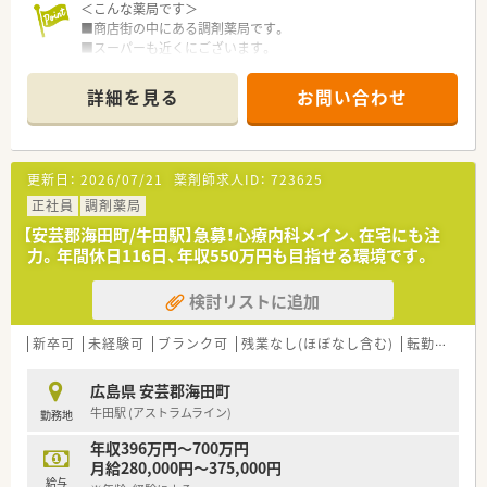
＜こんな薬局です＞
■商店街の中にある調剤薬局です。
■スーパーも近くにございます。
飲食店もございますので、お仕事終わりの食事や
お買い物にも便利な立地です。
詳細を見る
お問い合わせ
■投薬口は1台です。
相談スペースも設けており、患者様からの
お悩み相談にもしっかり対応できます。
更新日：
2026/07/21
薬剤師求人ID：
723625
＜業務内容＞
■近隣クリニックからの処方箋対応がメインです。
正社員
調剤薬局
応需科目は肛門科。
【安芸郡海田町/牛田駅】急募！心療内科メイン、在宅にも注
処方箋は1日30枚程ですので、薬剤師は1名です。
力。年間休日116日、年収550万円も目指せる環境です。
＜研修制度＞
検討リストに追加
■社内の研修体制が充実しています。
主体性を重んじた各種研修・活動の実施をしています。
■認定薬剤師取得（更新）に関しても会社側からの支援もござい
新卒可
未経験可
ブランク可
残業なし(ほぼなし含む)
転勤なし
ます。
また、学術大会参加等、希望があれば勉強できる環境が整って
広島県 安芸郡海田町
います。
牛田駅 (アストラムライン)
勤務地
＜法人特徴＞
年収396万円～700万円
■広島県を中心に医療モール型の薬局を60店舗以上運営してい
月給280,000円～375,000円
ます。
給与