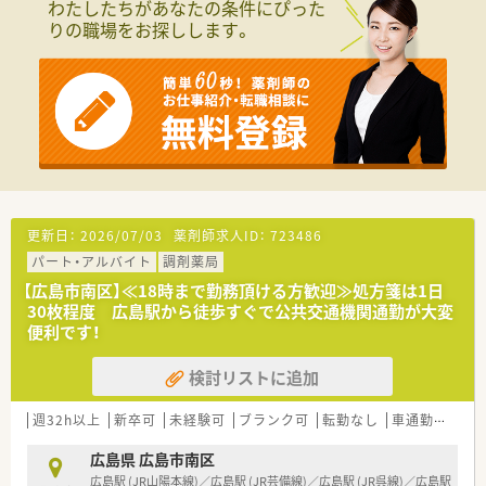
わたしたちがあなたの条件にぴった
は繁忙期・閑散期により残業時間は異なるケースがございますが
りの職場をお探しします。
シフト体制を活用し、個々人の残業軽減にも力を入れている法人
となります。
■福利厚生も充実しており、産休・育休制度、時短制度も取り入
れている法人です。
■職場環境整備、設備充実にも力を入れています。散薬調剤ロボ
ット「DimeRoⅡ」や、監査支援システム「PROOFIT」の導入も推
し進めております。
■レセコンはＥＭシステムズ（Recepty NEXT）、薬歴はハイブリ
ッジ（HiStory）を使用しています。
更新日：
2026/07/03
薬剤師求人ID：
723486
パート・アルバイト
調剤薬局
【広島市南区】≪18時まで勤務頂ける方歓迎≫処方箋は1日
30枚程度 広島駅から徒歩すぐで公共交通機関通勤が大変
便利です！
検討リストに追加
週32h以上
新卒可
未経験可
ブランク可
転勤なし
車通勤可
シ
広島県 広島市南区
広島駅 (JR山陽本線)／広島駅 (JR芸備線)／広島駅 (JR呉線)／広島駅