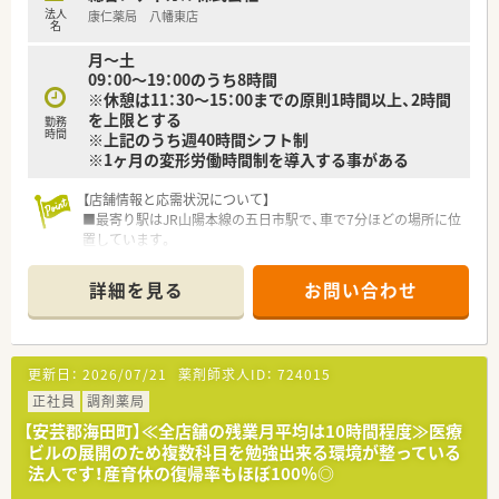
等々…
法人
康仁薬局 八幡東店
■生活に必要な施設と道路などの交通網がインフラとしてコン
名
パクトに結びついていく街づくりを目指して薬局出店を行って
少しでも気になった方はお問い合わせくださいませ
月～土
います。
09：00～19：00のうち8時間
■大型医療モールは介護・福祉との連携の拠点として街づくりに
※休憩は11：30～15：00までの原則1時間以上、2時間
ますます重要な役割を担っていくと考え、運営しています。
を上限とする
■店舗拡大に関してはM&Aではなく、クリニック開業支援をベ
勤務
時間
※上記のうち週40時間シフト制
ースに年間1～3店舗の新規出店を行っています。
※1ヶ月の変形労働時間制を導入する事がある
■「人」に寄り添える薬剤師として、「かかりつけ薬剤師」の充実
に積極的に取り組んでいます。
患者様が複数の医療機関をご利用の場合、ひとりの薬剤師が、服
【店舗情報と応需状況について】
用記録・アレルギー等を一元管理する事で
■最寄り駅はJR山陽本線の五日市駅で、車で7分ほどの場所に位
お薬の重複投与や相互作用による副作用を防止し、患者様が安心
置しています。
してお薬を服用できるように取り組みます。
■応需科目は歯科、内科、泌尿器科、小児科、眼科と多岐にわたり
そのため、風邪薬などの一般用医薬品（OTC医薬品）や健康食品と
ます。
詳細を見る
お問い合わせ
の飲み合わせも相談できる環境作りを大切にしています。
■処方箋応需枚数は1日あたり約170枚で、常勤3名、パート3名
■在宅医療に関しても積極的に取り組みをしている法人です。
の薬剤師が在籍しています。
法人全体で年間1万件以上の実績がございます。
■年間休日は116日となります。有給消化率に関しても年間平均
【求人情報について】
更新日：
2026/07/21
薬剤師求人ID：
724015
8～9日取得できている現状がございますので仕事とプライベー
■正社員の勤務薬剤師として、年収428万円から600万円での募
トにメリハリをつけて勤務可能です。
集となります。
正社員
調剤薬局
■福利厚生も充実しており、産休・育休制度、時短制度も取り入
■住宅手当（上限30,000円）や通勤手当、時間外手当などが整備
【安芸郡海田町】≪全店舗の残業月平均は10時間程度≫医療
れている法人です。
されています。
ビルの展開のため複数科目を勉強出来る環境が整っている
■職場環境整備、設備充実にも力を入れています。散薬調剤ロボ
■昇給は年1回（7月）、賞与は年2回（7月・12月）で、いずれも人事
法人です！産育休の復帰率もほぼ100％◎
ット「DimeRoⅡ」や、監査支援システム「PROOFIT」の導入も推
考課により決定します。