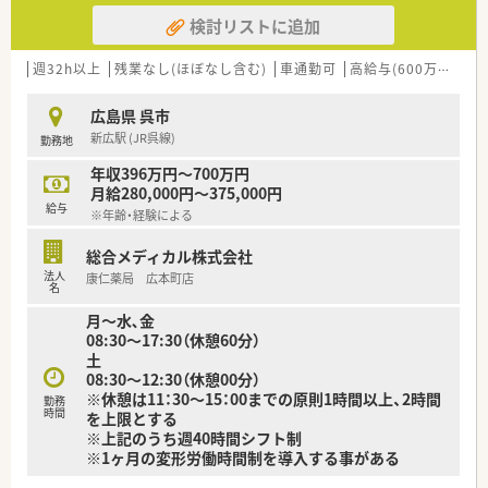
■在宅医療に関しても積極的に取り組みをしている法人です。
検討リストに追加
法人全体で年間1万件以上の実績がございます。
【こんな取り組みをしています】
■年間休日は116日となります。有給消化率に関しても
■患者様との信頼関係を築く「かかりつけ薬剤師」の充実に法人
年間平均8～9日取得できている現状がございますので
全体で注力しています。
週32h以上
残業なし(ほぼなし含む)
車通勤可
高給与(600万円以上)
仕事とプライベートにメリハリをつけて勤務可能です。
■在宅医療にも積極的に取り組み、法人全体で年間1万件以上の
■福利厚生も充実しており、産休・育休制度、
豊富な実績があります。
広島県 呉市
時短制度も取り入れている法人です。
■散薬調剤ロボットや監査支援システムを順次導入し、業務効率
新広駅 (JR呉線)
勤務地
■職場環境整備、設備充実にも力を入れています。
化を進めています。
散薬調剤ロボット「DimeRoⅡ」や、監査支援システム
年収396万円～700万円
「PROOFIT」の
【こんな方にオススメ】
月給280,000円～375,000円
導入も推し進めております。
■地域に根差し、患者様一人ひとりとじっくり向き合いたい方に
給与
※年齢・経験による
おすすめの環境です。
＜こんな方にもオススメ＞
■残業は少なめで年間休日116日と、ワークライフバランスを重
総合メディカル株式会社
■お車での通勤を控えたい方
視する方に最適です。
法人
康仁薬局 広本町店
■今後薬剤師に求められるスキルを身に付けたい方
■安定した法人基盤と充実した福利厚生のもとで、長くキャリア
名
等々…
を築きたい方に適しています。
月～水､金
08:30～17:30（休憩60分）
少しでも気になった方はお問い合わせくださいませ
土
08:30～12:30（休憩00分）
※休憩は11：30～15：00までの原則1時間以上、2時間
勤務
時間
を上限とする
※上記のうち週40時間シフト制
※1ヶ月の変形労働時間制を導入する事がある