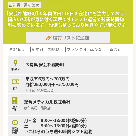
は繁忙期・閑散期により残業時間は異なるケースがございますが
正社員
調剤薬局
お気軽にお問い合わせくださいませ。
シフト体制を活用し、個々人の残業軽減にも力を入れている法人
【安芸郡熊野町】≪年間休日116日≫在宅にも注力しており
となります。
幅広い知識が身に付く環境です！シフト運営で残業時間抑
■福利厚生も充実しており、産休・育休制度、時短制度も取り入
制に努めています 設備も整っており働きやすい環境です
れている法人です。
■職場環境整備、設備充実にも力を入れています。散薬調剤ロボ
検討リストに追加
ット「DimeRoⅡ」や、監査支援システム「PROOFIT」の導入も推
し進めております。
■レセコンはＥＭシステムズ（Recepty NEXT）、薬歴はハイブリ
週32h以上
新卒可
未経験可
ブランク可
転勤なし
車通勤可
高給
ッジ（HiStory）を使用しています。
広島県 安芸郡熊野町
勤務地
年収396万円～700万円
月給280,000円～375,000円
給与
※年齢・経験による
総合メディカル株式会社
法人
康仁薬局 熊野店
名
月～金 9:00～18:00（休憩60分）
土 9:00～13:00（休憩00分）
勤務
※これらのうち週40時間シフト勤務
時間