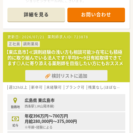
ショッピングモール内にございます。
■薬局内は柔らかい雰囲気のある内装で
清潔感もあり落ち着いた環境となっています。
詳細を見る
お問い合わせ
■個室相談スペースも構えており、
患者様からの相談としっかり向き合えます。
＜業務内容＞
更新日：
2026/07/21
薬剤師求人ID：
723878
■心療内科, 眼科の処方箋がメインです。
■処方箋枚数は55枚/日ほどとなります。
正社員
調剤薬局
■薬剤師は2名体制です。
【東広島市】≪調剤経験の浅い方も相談可能≫在宅にも積極
■在宅にも取り組んでいます。
的に取り組んでいる法人です！平均8～9日有給取得できて
ます◎人に寄り添える薬剤師を目指したい方にもおススメ
＜設備も充実＞
■レセコンはＥＭシステムズ（Recepty NEXT）、
検討リストに追加
薬歴はハイブリッジ（HiStory）を使用しています。
＜研修制度＞
週32h以上
新卒可
未経験可
ブランク可
残業なし(ほぼなし含む)
■社内の研修体制の充実！薬剤師としての主体性を重んじた
各種研修・活動の実施をしています。
広島県 東広島市
■認定薬剤師取得（更新）に関しても会社側からの支援もござい
西条駅 (JR山陽本線)
勤務地
ます。
また、学術大会参加等、希望があれば勉強できる環境が整って
年収396万円～700万円
います。
月給280,000円～375,000円
例：新入社員研修、社内研修、社外研修
給与
※年齢・経験による
（接遇研修、管理者セミナー、診療報酬セミナー、