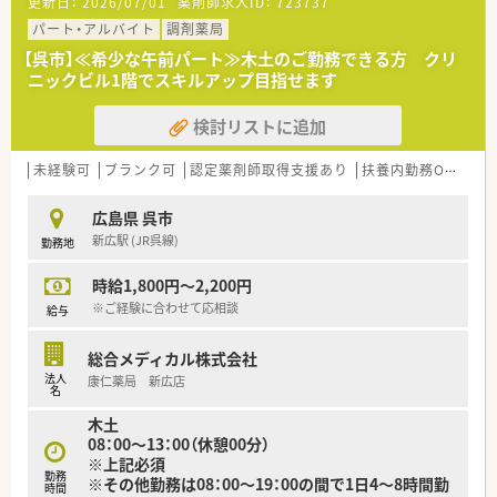
更新日：
2026/07/01
薬剤師求人ID：
723737
す。
■呉市内にも複数店舗がございますので、ヘルプ体制も充実して
パート・アルバイト
調剤薬局
います。
【呉市】≪希少な午前パート≫木土のご勤務できる方 クリ
ニックビル1階でスキルアップ目指せます
＜業務内容＞
■内科・小児科・歯科・脳外科の
検討リストに追加
処方箋がメインですが、
その他広域の処方箋も対応頂きます。
■処方箋枚数は30枚/日ほどとなります。
未経験可
ブランク可
認定薬剤師取得支援あり
扶養内勤務OK
教育
■薬剤師は常勤1名、パート1名在籍しています。
■在宅にも積極的に対応しています。
広島県 呉市
新広駅 (JR呉線)
勤務地
＜設備も充実＞
■レセコンはＥＭシステムズ（Recepty NEXT）、
時給1,800円～2,200円
薬歴はハイブリッジ（HiStory）を使用しています。
※ご経験に合わせて応相談
給与
＜研修制度＞
■社内の研修体制の充実！
総合メディカル株式会社
薬剤師としての主体性を重んじた
法人
康仁薬局 新広店
各種研修・活動の実施をしています。
名
■認定薬剤師取得（更新）に関しても
木土
会社側からの支援もございます。
08：00～13：00（休憩00分）
また、学術大会参加等、希望があれば
※上記必須
勉強できる環境が整っています。
勤務
※その他勤務は08：00～19：00の間で1日4～8時間勤
例：新入社員研修、社内研修、社外研修
時間