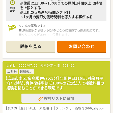
※休憩は11：30～15：00までの原則1時間以上、2時間
■広島県を中心に医療モール型の薬局を60店舗以上運営してい
を上限とする
る企業です。
勤務
時間
※上記のうち週40時間シフト制
■生活に必要な施設と道路などの交通網がインフラとして
※1ヶ月の変形労働時間制を導入する事がある
コンパクトに結びついていく街づくりを目指して薬局出店を
行っています。
■大型医療モールは介護・福祉との連携の拠点として街づくりに
＜こんな薬局です＞
ますます重要な役割を担っていくと考え、運営しています。
■JR新広駅から徒歩14分のところに位置する調剤薬局です。
■店舗拡大に関してはM&Aではなく、クリニック開業支援をベ
■クリニックビルの1Fに位置します。
ースに
■ビルの1階部分は駐車場となっており、
年間1～3店舗の新規出店を行っています。
駐輪場も完備している医療ビルです。
詳細を見る
お問い合わせ
■「人」に寄り添える薬剤師として、「かかりつけ薬剤師」の充実
■薬局内は淡い木目調で落ち着く店舗です。
に
■日用品も多数取り扱っています。
積極的に取り組んでいます。
■投薬口は3台ございます。
患者様が複数の医療機関をご利用の場合、ひとりの薬剤師が、
患者様のお荷物を置くスペースもございます。
更新日：
2026/07/21
薬剤師求人ID：
723492
服用記録・アレルギー等を一元管理する事で
■待合スペースには背もたれ付きのソファーがあり
お薬の重複投与や相互作用による副作用を防止し、
10名以上の患者様が座る事が可能です。
正社員
調剤薬局
患者様が安心してお薬を服用できるように取り組みます。
※配属店舗は面接次第の決定となります。
【広島市南区/広島駅 🚌バス5分】 年間休日116日、残業月平
そのため、風邪薬などの一般用医薬品（OTC医薬品）や
均7.2時間、育休復帰率ほぼ100%の安定法人で複数科目の
健康食品との飲み合わせも相談できる環境作りを大切にして
＜業務内容＞
経験を積むことができる環境です
います。
■同ビル内クリニックからの処方箋（眼科, 歯科, 内科, 循環器科,
■在宅医療に関しても積極的に取り組みをしている法人です。
心療内科）を主に応需していますが、他の公立医療機関の処方せ
検討リストに追加
法人全体で年間1万件以上の実績がございます。
んも幅広く取り扱っております。
■年間休日は116日となります。有給消化率に関しても
■処方箋枚数は150枚/日ほどとなります。
年間平均8～9日取得できている現状がございますので
■薬剤師常勤4名体制です。
駅チカ
週32h以上
未経験可
ブランク可
高給与(600万円以上)
住
仕事とプライベートにメリハリをつけて勤務可能です。