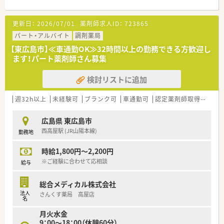
います。
■薬剤師は常勤4名、パート6名の計10名体制で業務にあたって
■店舗拡大に関してはM&Aではなく、クリニック開業支援をベ
おり、協力しながら患者様を支えることができる環境です。
更新日：
2026/07/01
薬剤師求人ID：
723865
ースに
年間1～3店舗の新規出店を行っています。
【法人特徴について】
パート・アルバイト
調剤薬局
■「人」に寄り添える薬剤師として、「かかりつけ薬剤師」の
■広島県を中心に60店舗以上の医療モール型薬局を展開してお
【東広島市】≪車通勤OK≫32時間以上の勤務できる方歓迎し
充実に積極的に取り組んでいます。
り、広島エリアではトップクラスの安定した基盤を持っていま
ます！パート薬剤師さん募集
そのため、風邪薬などの一般用医薬品（OTC医薬品）や
す。
健康食品との飲み合わせも相談できる環境作りを大切にして
■店舗拡大はクリニック開業支援をベースに年間1～3店舗の新
検討リストに追加
います。
規出店を行っており、M&Aに頼らない堅実な経営体制です。
■在宅医療に関しても積極的に取り組みをしている法人です。
■2024年12月より総合メディカルグループ企業の一員となり、
法人全体で年間1万件以上の実績がございます。
今まで以上に充実した研修やサポート体制の強化を図っていま
週32h以上
未経験可
ブランク可
車通勤可
認定薬剤師取得支援あり
■年間休日は116日となります。有給消化率に関しても
す。
年間平均8～9日取得できている現状がございますので
広島県 東広島市
仕事とプライベートにメリハリをつけて勤務可能です。
【求人情報について】
西高屋駅 (JR山陽本線)
勤務地
■福利厚生も充実しており、産休・育休制度、時短制度も取り入
■年収は428万円から600万円まで経験に応じて相談が可能であ
れている法人です。
り、昇給は年1回、賞与は年2回支給されます。
時給1,800円～2,200円
産育休の取得率は100％です！
■住宅手当は世帯主かつ県外からの居住者など条件を満たせば
■職場環境整備、設備充実にも力を入れています。
最大30,000円まで支給される手厚い福利厚生が整っています。
※ご経験に合わせて応相談
給与
散薬調剤ロボット「DimeRoⅡ」や、監査支援システム
■退職金制度、産休・育休・介護休業の取得実績も豊富であり、長
「PROOFIT」の導入も
く安心して働き続けられる環境が整備されています。
総合メディカル株式会社
推し進めております。
法人
さんくす薬局 高屋店
■全店舗の残業月平均は10時間程度となります。
【勤務実態について】
名
店舗によっては繁忙期・閑散期により残業時間は
■年間休日は116日を確保しており、日祝とその他シフトによる
月火水金
異なるケースがございますがシフト体制を活用し、
原則週休2日制でプライベートとの両立が可能です。
9：00～18：00（休憩60分）
個々人の残業軽減にも力を入れている法人となります。
■残業は月平均7.2時間と非常に少なく、早番・遅番シフトを有効