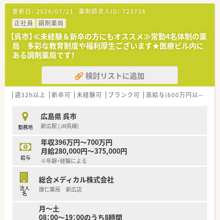
■幅広い処方に対応出来る様、
更新日：
2026/07/21
薬剤師求人ID：
723738
お薬の量も多めの店舗となっております。
■
正社員
調剤薬局
※配属店舗は面接次第の決定となります。
【呉市】≪未経験＆新卒の方にもオススメ≫常勤4名体制の薬
局 多彩な教育制度や福利厚生ございます★医療ビル内に
＜業務内容＞
ある調剤薬局です！
■心療内科, 精神科がメインとなっております。
■薬剤師は常時2名体制です。
検討リストに追加
＜設備も充実＞
■レセコンはＥＭシステムズ（Recepty NEXT）、薬歴はハイブリ
週32h以上
新卒可
未経験可
ブランク可
高給与(600万円以上)
住
ッジ（HiStory）を使用しています。
広島県 呉市
＜研修制度＞
新広駅 (JR呉線)
勤務地
■社内の研修体制の充実！薬剤師としての主体性を重んじた各種
研修・活動の実施をしています。
年収396万円～700万円
■認定薬剤師取得（更新）に関しても会社側からの支援もござい
月給280,000円～375,000円
ます。また、学術大会参加等、希望があれば勉強できる環境が整
給与
※年齢・経験による
っています。
例：新入社員研修、社内研修、社外研修（接遇研修、管理者セミナ
総合メディカル株式会社
ー、診療報酬セミナー、研修認定薬剤師制度単位取得への支援体
法人
康仁薬局 新広店
制）、学会参加（日本薬学会・日本病院薬学会・日本薬剤師会学術大
名
会等）
月～土
08：00～19：00のうち8時間
＜法人特徴＞