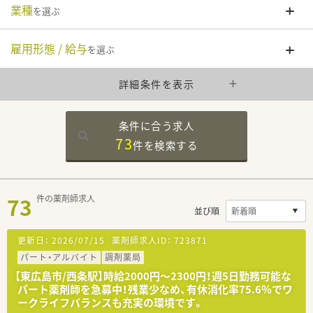
業種
を選ぶ
雇用形態 / 給与
を選ぶ
詳細条件を表示
条件に合う求人
73
件を
検索する
73
件の薬剤師求人
並び順
更新日：
2026/07/15
薬剤師求人ID：
723871
パート・アルバイト
調剤薬局
【東広島市/西条駅】時給2000円～2300円！週5日勤務可能な
パート薬剤師を急募中！残業少なめ、有休消化率75.6％でワ
ークライフバランスも充実の環境です。