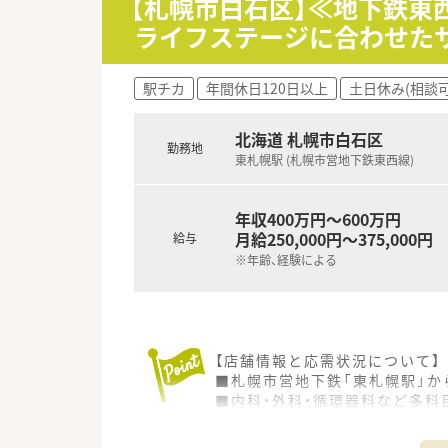
【札幌市白石区】≪地下鉄
ライフステージに合わせた
駅チカ
年間休日120日以上
土日休み(相談可
北海道 札幌市白石区
勤務地
東札幌駅 (札幌市営地下鉄東西線)
年収400万円～600万円
月給250,000円～375,000円
給与
※年齢、経験による
【店舗情報と応需状況について】
■札幌市営地下鉄「東札幌駅」か
■内科・外科・循環器科など多科
■薬剤師11名、事務6名という