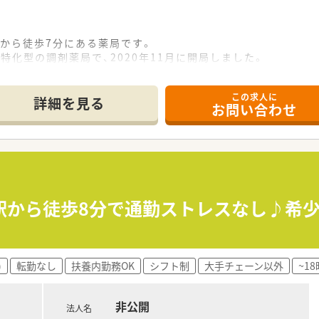
駅から徒歩7分にある薬局です。
特化型の調剤薬局で、2020年11月に開局しました。
0～50代のベテラン職員まで幅広くご活躍されており、活気ある
、訪問を行っている各患者様に対して担当薬剤師を専任していま
この求人に
護、訪問介護など他職種の方々との連携しながらお仕事を進め
詳細を見る
お問い合わせ
とも関係性は非常に良好です。
駅から徒歩8分で通勤ストレスなし♪希少
)
転勤なし
扶養内勤務OK
シフト制
大手チェーン以外
~1
非公開
法人名