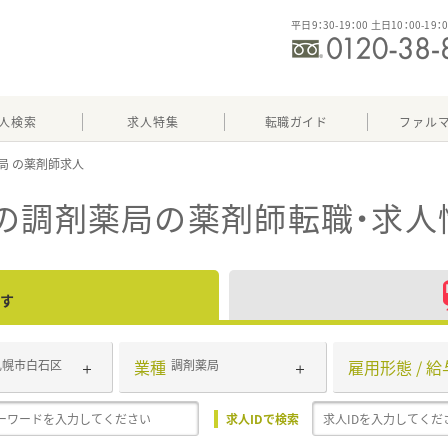
平日9：30-19：00 土日10：00-19：
人検索
求人特集
転職ガイド
ファル
局
の調剤薬局
の薬剤師転職・求人
す
業種
雇用形態 / 給
札幌市白石区
調剤薬局
求人IDで検索