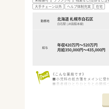
大手チェーン以外
ヘルプ体制充実
在宅
北海道 札幌市白石区
勤務地
白石駅 (JR函館本線)
年収420万円～520万円
給与
月給350,000円～435,000円
《こんな薬局です》
■小児科の処方箋をメインに受
■患者様ひとりひとりとの関係
■地域密着型の薬局となります
■安定して長く働けるようライ