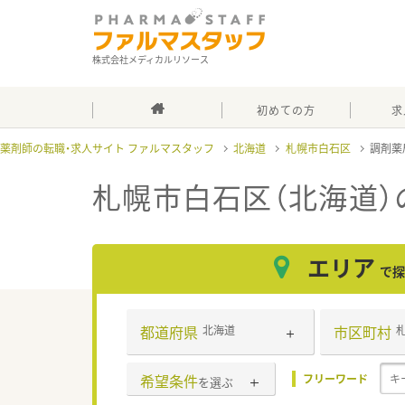
株式会社メディカルリソース
初めての方
求
薬剤師の転職・求人サイト ファルマスタッフ
北海道
札幌市白石区
調剤薬
札幌市白石区（北海道）
エリア
で探
都道府県
市区町村
北海道
希望条件
フリーワード
を選ぶ