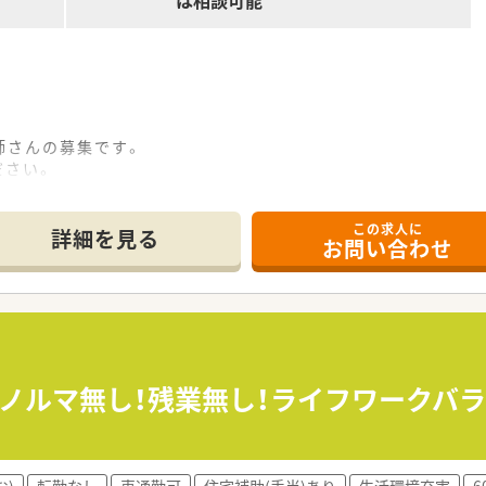
は相談可能
師さんの募集です。
ださい。
ます。小さな子どもが好きな方も歓迎いたします！
5分圏内でアクセス良好♪
この求人に
詳細を見る
お問い合わせ
いる薬局です。
を伴う転勤などの心配もありません。
！ノルマ無し！残業無し！ライフワークバ
む)
転勤なし
車通勤可
住宅補助(手当)あり
生活環境充実
6