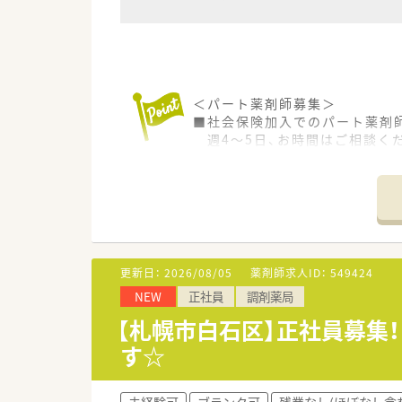
＜パート薬剤師募集＞
■社会保険加入でのパート薬剤
週4～5日、お時間はご相談く
■小児科を中心に応需しており
■地下鉄東西線・白石駅より徒歩
＜こんな会社です＞
■札幌市内に3店舗展開されて
■地域密着型の薬局なので転居
更新日：
2026/08/05
薬剤師求人ID：
549424
NEW
正社員
調剤薬局
【札幌市白石区】正社員募集
す☆
未経験可
ブランク可
残業なし(ほぼなし含