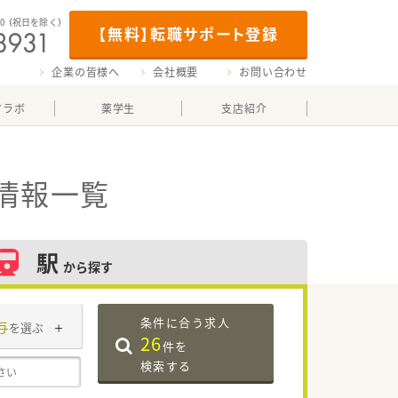
00
（祝日を除く）
【無料】転職サポート登録
企業の皆様へ
会社概要
お問い合わせ
マラボ
薬学生
支店紹介
情報一覧
駅
から探す
条件に合う求人
与
を選ぶ
26
件を
検索する