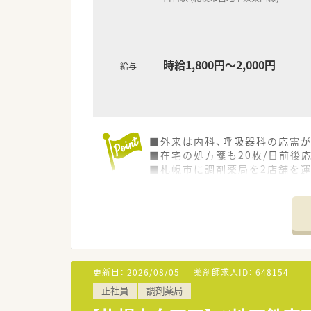
時給1,800円～2,000円
給与
■外来は内科、呼吸器科の応需
■在宅の処方箋も20枚/日前後
■札幌市に調剤薬局を2店舗を
■介護施設の運営や医療機器販
更新日：
2026/08/05
薬剤師求人ID：
648154
正社員
調剤薬局