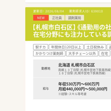
更新日：
2026/08/04
薬剤師求人ID：
639010
NEW
正社員
調剤薬局
【札幌市白石区】《通勤用の
在宅分野にも注力している
駅チカ
年間休日120日以上
土日祝休み
かかりつけ薬剤師
大手チェーン以外
在宅
北海道 札幌市白石区
勤務地
南郷１３丁目駅 (札幌市営地下鉄東西線
１８丁目駅 (札幌市営地下鉄東西線)
年収530万円～600万円
月給440,000円～500,000円
給与
※経験・スキル等考慮