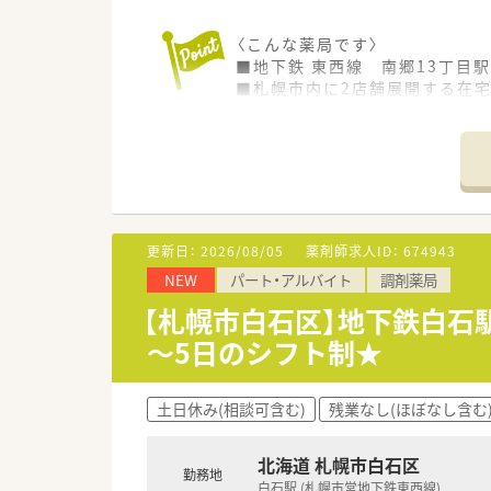
〈こんな薬局です〉
■地下鉄 東西線 南郷13丁目
■札幌市内に2店舗展開する在宅
■20～30代の若手職員から4
■薬剤師担当制を導入しており
医師、ケアマネジャー、訪問看
■各門前の医療機関のドクター
更新日：
2026/08/05
薬剤師求人ID：
674943
NEW
パート・アルバイト
調剤薬局
【札幌市白石区】地下鉄白石
～5日のシフト制★
土日休み(相談可含む)
残業なし(ほぼなし含む
北海道 札幌市白石区
勤務地
白石駅 (札幌市営地下鉄東西線)