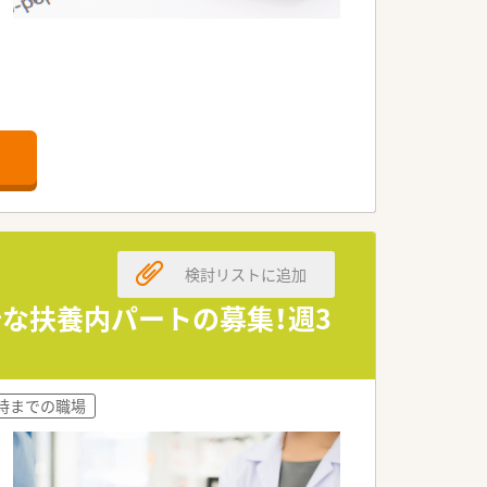
い職場です。
す。
ています。
検討リストに追加
な扶養内パートの募集！週3
8時までの職場