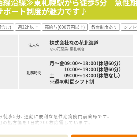
東西線沿線≫東札幌駅から徒歩5分 急
サポート制度が魅力です♪
含む)
週32h以上
高給与(600万円以上)
教育制度あり
シフト
株式会社なの花北海道
法人名
なの花薬局・東札幌店
月～金09：00～18：00（休憩60分）
10：00～19：00（休憩60分）
勤務時間
土 09：00～13：00（休憩なし）
※週40時間シフト制
ら徒歩5分、通勤に便利な急性期病院門前薬局です。
目の処方箋を1日約200枚応需しています。
手厚い人員体制で、チーム医療を実践しています。