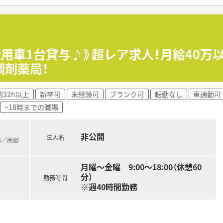
社用車1台貸与♪》超レア求人！月給40万
調剤薬局！
週32h以上
新卒可
未経験可
ブランク可
転勤なし
車通勤可
~18時までの職場
非公開
法人名
)／南郷
月曜～金曜 9:00～18:00（休憩60
分）
勤務時間
※週40時間勤務