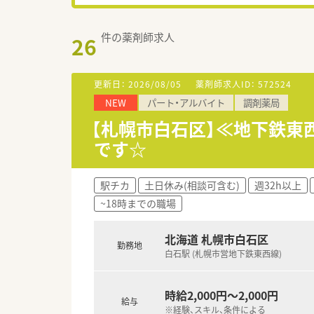
件の薬剤師求人
26
更新日：
2026/08/05
薬剤師求人ID：
572524
NEW
パート・アルバイト
調剤薬局
【札幌市白石区】≪地下鉄東
です☆
駅チカ
土日休み(相談可含む)
週32h以上
~18時までの職場
北海道 札幌市白石区
勤務地
白石駅 (札幌市営地下鉄東西線)
時給2,000円～2,000円
給与
※経験、スキル、条件による