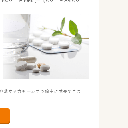
案件です。
挑戦する方も一歩ずつ確実に成長できま
に対応しています。
を提供します。
が整っています。