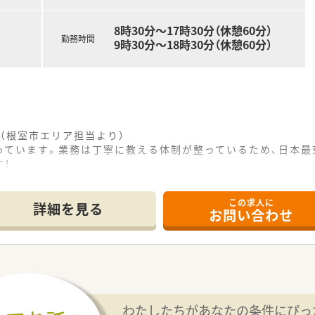
8時30分〜17時30分（休憩60分）
勤務時間
9時30分〜18時30分（休憩60分）
（根室市エリア担当より）
っています。業務は丁寧に教える体制が整っているため、日本最
！
------------＊
この求人に
3分ほどの場所に位置し、周辺には生活に便利な商業施設が揃っ
詳細を見る
お問い合わせ
となっており、専門性の高い知識を深めながら日々の業務に取り
に、病棟での服薬指導など、薬剤師としての職能を多角的に発揮
、ワークライフバランスを重視しながらゆったりと働きたい方に
者様一人ひとりと丁寧に向き合う服薬指導を実践したいと考えて
したい方や、引っ越し費用などの初期費用を抑えて転職したい方
わたしたちがあなたの条件にぴっ