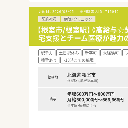
【想定される業務内容】
更新日：
2026/08/05
薬剤師求人ID：
715049
■がん化学療法・ICT・NST
契約社員
病院・クリニック
■DI業務やTDM、さらには院
■外来調剤だけでなく残薬管理
【根室市/根室駅】《高給与
宅支援とチーム医療が魅力
【こんな方にオススメ】
■公務員としての安定した雇用
■土日祝休みでプライベートを
駅チカ
土日祝休み
新卒可
未経験可
■UIJターンを検討中で、住宅
積雪あり
~18時までの職場
【やりがい/おすすめポイント】
■地域唯一の総合病院として住
北海道 根室市
勤務地
■薬剤師だけでなく医師や看護
根室駅 (JR根室本線)
■定時が16時50分と早いため
年収600万円～800万円
月給500,000円～666,666円
給与
※年齢・経験による