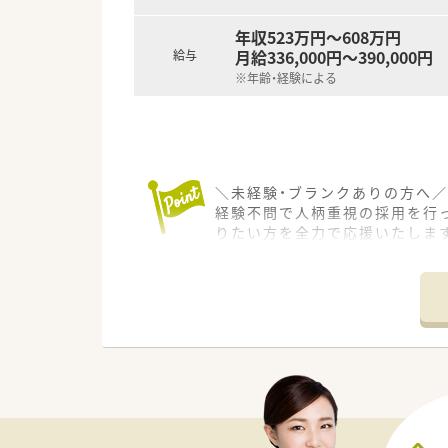
年収523万円～608万円
月給336,000円～390,000円
給与
※年齢・経験による
＼未経験・ブランクありの方へ／
経験不問で人柄重視の採用を行
りたい方を全力で応援いたします
＊------------------------------
【店舗情報と応需状況について】
■JR根室本線の根室駅から車で
■主な診療科目は内科と精神科
■病院内での調剤や監査のほか
【こんな方にオススメ】
■豊かな自然に囲まれた環境で
■精神科領域に興味があり、患
■家賃負担を抑えて貯金を増や