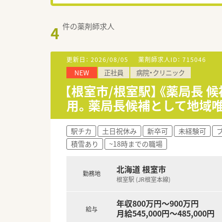
件の薬剤師求人
4
更新日：
2026/08/05
薬剤師求人ID：
715046
NEW
正社員
病院・クリニック
【根室市/根室駅】《薬局長 
用。薬局長候補として地域
駅チカ
土日祝休み
新卒可
未経験可
積雪あり
~18時までの職場
北海道 根室市
勤務地
根室駅 (JR根室本線)
年収800万円～900万円
給与
月給545,000円～485,000円