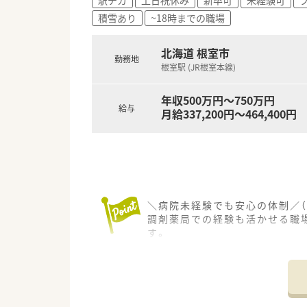
■転勤の心配がない地域密着型
積雪あり
~18時までの職場
北海道 根室市
勤務地
根室駅 (JR根室本線)
年収500万円～750万円
給与
月給337,200円～464,400円
＼病院未経験でも安心の体制／（
調剤薬局での経験も活かせる職
す。
＊------------------------------
【店舗情報と応需状況について】
■JR根室駅から徒歩10分の場
■薬剤師4名と助手3名の体制
■地域の基幹病院として高度な