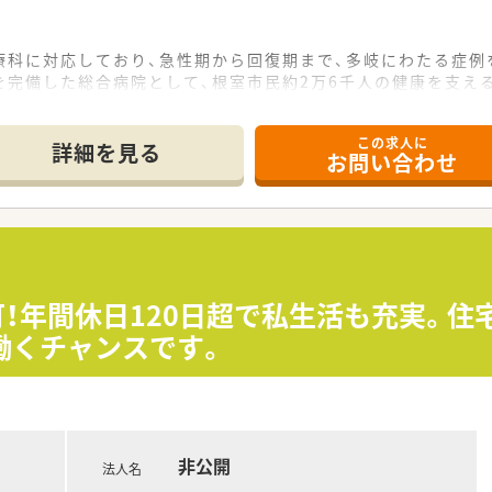
療科に対応しており、急性期から回復期まで、多岐にわたる症例
を完備した総合病院として、根室市民約2万6千人の健康を支え
携を図っているため、地域全体で患者様を見守る、一貫性のある
この求人に
詳細を見る
お問い合わせ
・褥瘡とチームがあり、薬剤師も関わっているため、勉強でき、やり
内の各種委員会へ参加することで、多職種と連携しながらチーム
や薬剤管理指導を通じて、患者様一人ひとりに合わせた質の高
て】
っているため、調剤薬局でのご経験なども活かしていただける方
上可！年間休日120日超で私生活も充実。
業務に取り組み、円滑なコミュニケーションができる方を求めて
働くチャンスです。
！未経験でも着実にステップアップしていける職場環境です。
る病院。地域で唯一急性期の入院施設を完備した総合病院として
急告示病院や災害拠点病院の役割も担っております。
回復期、慢性期、在宅医療や介護等に至るまで、切れ目の無い医
非公開
法人名