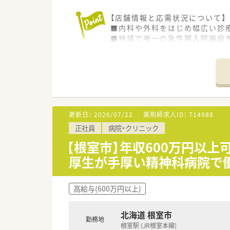
【店舗情報と応需状況について】
■内科や外科をはじめ幅広い診
■地域で唯一の急性期入院施設
■門前の調剤薬局とも緊密な連
す。
【想定される業務内容】
■がん化学療法・ICT・NST
■DI業務やTDM、さらには院
■外来調剤だけでなく残薬管理
更新日：
2026/07/22
薬剤師求人ID：
714988
正社員
病院・クリニック
【募集背景と求める人物像につい
■門前の調剤薬局とも連携を図
【根室市】年収600万円以
■役割の垣根を超え、前向きに
厚生が手厚い精神科病院で
■病院経験を積みたい方も歓迎
【法人特徴について】
高給与(600万円以上)
■明治5年に設立された歴史あ
■地域センター病院をはじめ救
■高齢化が進む中、急性期から
北海道 根室市
勤務地
根室駅 (JR根室本線)