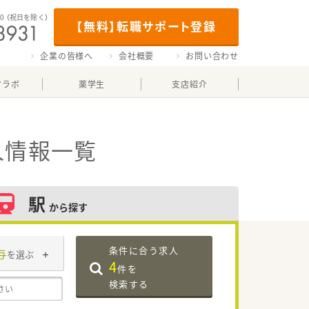
00
（祝日を除く）
【無料】転職サポート登録
企業の皆様へ
会社概要
お問い合わせ
マラボ
薬学生
支店紹介
人情報一覧
駅
から探す
条件に合う求人
与
を選ぶ
4
件を
検索する