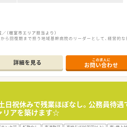
／（根室市エリア担当より）
性期から回復期まで担う地域基幹病院のリーダーとして、経営的
------------＊
この求人に
した総合病院として、根室市民約2万6千人の健康を支え続けて
詳細を見る
お問い合わせ
療科を標榜しており、急性期から回復期、慢性期まで多種多様な
様への薬剤管理指導まで、他職種と密に連携を取りながら質の
目指しながら、年収900万円レベルの高収入を地方で実現し
長く働き続けたい方や、ワークライフバランスを最優先に考えた
たい意欲的な方や、広大な北海道の地で地域医療に深く根ざし
円！土日祝休みで残業ほぼなし。公務員待
ャリアを築けます☆
民から全幅の信頼を寄せられており、患者様からの感謝を直接
た環境にて専門性の高い業務に携われるため、薬剤師としての自
ブランク可
転勤なし
車通勤可
高給与(600万円以上)
寮・借上