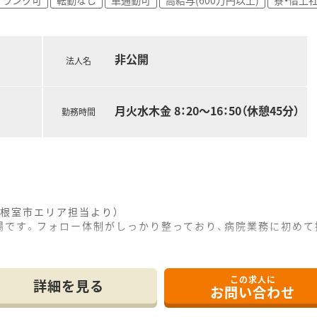
の求人なので、腰を据えて地域医療に貢献したい方にぴったりの
非公開
法人名
月火水木金 8：20～16：50（休憩45分）
勤務時間
根室市エリア担当より）
場です。フォロー体制がしっかり整っており、病院業務に初めて
------------＊
この求人に
所に位置しており、内科から産婦人科まで幅広い診療科の処方箋
詳細を見る
お問い合わせ
で業務を行っており、急性期から回復期まで地域に密着した医療
医療機器を備えており、薬剤師が安心して業務に専念できる環境