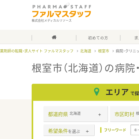
株式会社メディカルリソース
初めての方
求
薬剤師の転職・求人サイト ファルマスタッフ
北海道
根室市
病院・クリニ
根室市（北海道）の病院
エリア
で探
都道府県
市区町村
北海道
希望条件
フリーワード
を選ぶ