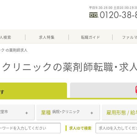
平日9：30-19：00 土日10：00-19：
人検索
求人特集
転職ガイド
ファル
ック
・クリニック
の薬剤師転職・求
す
業種
雇用形態 / 給
根室市
病院・クリニック
求人IDで検索