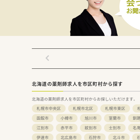
【やりがい/おすすめポイント】
■日本最東端の地で働くという
■冬の積雪量が道内の他地域と
■患者様からの感謝の言葉を直
北海道の薬剤師求人を市区町村から探す
北海道の薬剤師求人を市区町村からお探しいただけます。
札幌市中央区
札幌市北区
札幌市東区
函館市
小樽市
旭川市
室蘭市
釧
江別市
赤平市
紋別市
士別市
名
伊達市
北広島市
石狩市
北斗市