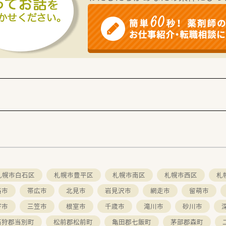
特別な経験ができ、秋刀魚や花咲ガニなど豊かな海の幸を堪能で
比べて少ないため、北海道の生活に慣れていない方でも過ごしや
接いただける場面が多く、病院薬剤師としての貢献を肌で感じら
札幌市白石区
札幌市豊平区
札幌市南区
札幌市西区
札
路市
帯広市
北見市
岩見沢市
網走市
留萌市
寄市
三笠市
根室市
千歳市
滝川市
砂川市
石狩郡当別町
松前郡松前町
亀田郡七飯町
茅部郡森町