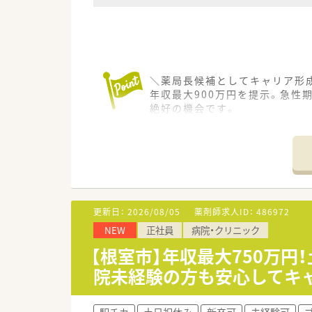
＼薬局長候補としてキャリア形成
年収最大900万円を提示。急
絶好の機会です。
＊------------------------------
【店舗情報と応需状況について】
■地域唯一の急性期病棟を完備
■内科や外科をはじめ幅広い診
■外来調剤のみならず入院患者
【こんな方にオススメ】
更新日：
2026/08/05
薬剤師求人ID：
486972
■管理職としてのキャリア形成を
NEW
正社員
病院・クリニック
■公務員という安定した立場で
■最先端のチーム医療に関わり
【根室市】年収最大750万
院未経験の方も安心してキ
【やりがい/おすすめポイント】
■根室地域の基幹病院として住
■高度な医療機器や設備が整っ
駅チカ
土日祝休み
新卒可
未経験可