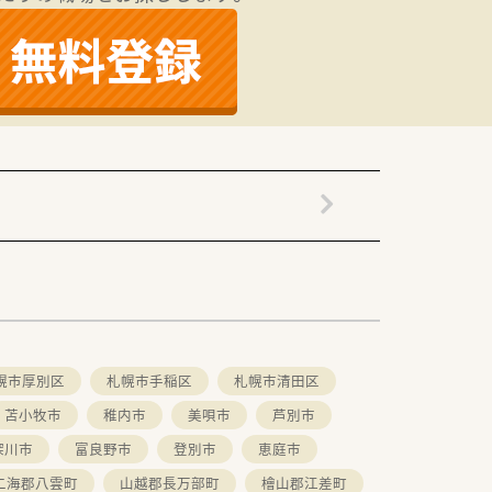
きます。
すいです。
れます。
幌市厚別区
札幌市手稲区
札幌市清田区
苫小牧市
稚内市
美唄市
芦別市
深川市
富良野市
登別市
恵庭市
二海郡八雲町
山越郡長万部町
檜山郡江差町