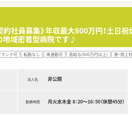
・褥瘡とチームがあり、薬剤師も関わっているため、勉強でき、やり
内の各種委員会へ参加することで、多職種と連携しながらチーム
や薬剤管理指導を通じて、患者様一人ひとりに合わせた質の高
☆契約社員募集》年収最大800万円！土日
の地域密着型病院です♪
環境で、長く安心して働きたいと考えている薬剤師の方には最適
充実させつつ、病院薬剤師として臨床の経験もしっかり積みたい
ブランク可
転勤なし
車通勤可
高給与(600万円以上)
寮・借上
補助などの福利厚生が整った環境で新たな生活をスタートさせた
民から頼られる存在であり、自分の介在価値を直接感じられる場
非公開
師と対等に議論できる環境があり、チームの一員としての実感を
法人名
、仕事終わりの時間を自己研鑽やリフレッシュに充てられる点が
月火水木金 8：20～16：50（休憩45分）
勤務時間