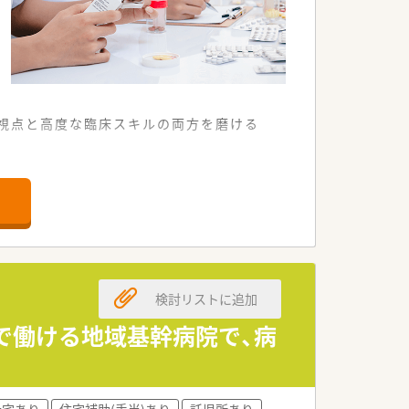
な視点と高度な臨床スキルの両方を磨ける
いる歴史ある医療機関です。
症例を経験することができます。
高い薬物療法を提供しています。
たい方に最適な求人ですね。
検討リストに追加
い方に自信を持って薦めます。
て貢献したい方にも最適です。
遇で働ける地域基幹病院で、病
肌で感じられるのが魅力です。
己成長を常に実感できます。
社宅あり
住宅補助(手当)あり
託児所あり