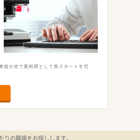
東端の地で薬剤師として再スタートを切
ております。
組めます。
できます。
最適です。
いる方です。
にも向きます。
たりの職場をお探しします。