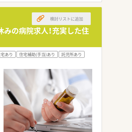
がいを感じられます。
検討リストに追加
医療の一員としてご活躍いただけます。
い薬物療法を実践することが可能です。
祝休みの病院求人！充実した住
な求人内容です。
方に推奨します。
社宅あり
住宅補助(手当)あり
託児所あり
い方に適しています。
面が多くあります。
強く持てます。
大きな魅力です。