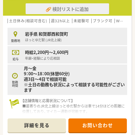
検討リストに追加
土日休み(相談可含む)
週32h以上
未経験可
ブランク可
Ｗワーク可
岩手県 和賀郡西和賀町
ほっとゆだ駅 (JR北上線)
勤務地
時給2,200円～2,600円
年齢・経験により応相談
給与
月～金
9：00～18：00(休憩60分)
週3日～4日で相談可能
勤務
※土日の勤務も状況によって相談する可能性がござい
時間
ます
【店舗情報と応需状況について】
■最寄りのJR北上線ほっとゆだ駅からは車で14分ほどの距離に
位置しており、マイカー通勤が可能です。
■内科や小児科など多岐にわたる10科目以上の処方箋に加え、
在宅業務も積極的に応需しています。
詳細を見る
お問い合わせ
■1日あたり50枚から70枚程度の処方箋を、常勤とパートを含む
複数名の薬剤師体制で対応しています。