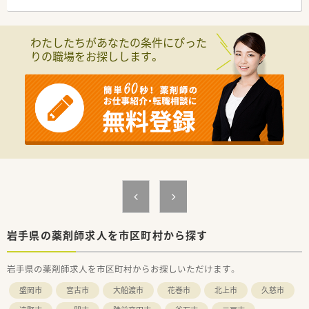
【募集背景と求める人物像について】
■地域医療への貢献を目指し、さらなる体制強化のために新たな
わたしたちがあなたの条件にぴった
薬剤師を増員募集しています。
りの職場をお探しします。
■経験の浅い方やブランクのある方も歓迎しており、共に成長し
ていける方を求めています。
■曜日お時間相談OK！まずはお気軽に希望のシフトをご相談く
ださい♪
【法人特徴について】
■岩手県内で調剤薬局を4店舗展開しており、地域に根差した安
定的な薬局経営を続けている法人です。
■調剤薬局事業だけでなく女性専用フィットネス「カーブス」も
運営し、多角的に健康を支えています。
■経営者自身も薬剤師として現場に立っており、現場の状況や意
見を吸い上げやすい風通しの良さがあります。
岩手県の薬剤師求人を市区町村から探す
岩手県の薬剤師求人を市区町村からお探しいただけます。
盛岡市
宮古市
大船渡市
花巻市
北上市
久慈市