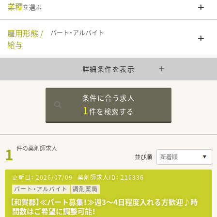
業種
を選ぶ
雇用形態 /
パート・アルバイト
給与
詳細条件を表示
条件に合う求人
1
件を
検索する
1
件の薬剤師求人
並び順
更新日：
2026/07/09
薬剤師求人ID：
216336
パート・アルバイト
調剤薬局
【和賀郡】≪パート募集！≫週3～4日程度入れる方歓迎♪時
間数はご希望に調整可能！