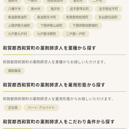
遠野市
一関市
陸前高田市
釜石市
二戸市
八幡平市
奥州市
滝沢市
岩手郡雫石町
岩手郡岩手町
紫波郡紫波町
紫波郡矢巾町
和賀郡西和賀町
気仙郡住田町
上閉伊郡大槌町
下閉伊郡山田町
下閉伊郡田野畑村
九戸郡九戸村
九戸郡洋野町
二戸郡一戸町
和賀郡西和賀町の薬剤師求人を業種から探す
和賀郡西和賀町の薬剤師求人を業種からお探しいただけます。
調剤薬局
和賀郡西和賀町の薬剤師求人を雇用形態から探す
和賀郡西和賀町の薬剤師求人を雇用形態からお探しいただけます。
正社員
パート・アルバイト
和賀郡西和賀町の薬剤師求人をこだわり条件から探す