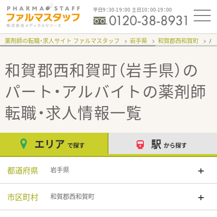
平日9：30-19：00 土日10：00-19：00
薬剤師の転職・求人サイト ファルマスタッフ
岩手県
和賀郡西和賀町
パ
和賀郡西和賀町（岩手県）の
パート・アルバイト
の薬剤師
転職・求人情報一覧
エリア
駅
で探す
から探す
都道府県
岩手県
市区町村
和賀郡西和賀町