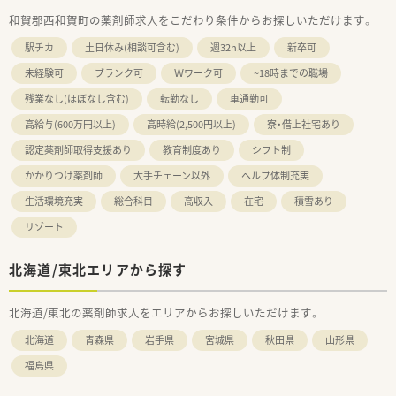
和賀郡西和賀町の薬剤師求人をこだわり条件からお探しいただけます。
駅チカ
土日休み(相談可含む)
週32h以上
新卒可
未経験可
ブランク可
Ｗワーク可
~18時までの職場
残業なし(ほぼなし含む)
転勤なし
車通勤可
高給与(600万円以上)
高時給(2,500円以上)
寮・借上社宅あり
認定薬剤師取得支援あり
教育制度あり
シフト制
かかりつけ薬剤師
大手チェーン以外
ヘルプ体制充実
生活環境充実
総合科目
高収入
在宅
積雪あり
リゾート
北海道/東北エリアから探す
北海道/東北の薬剤師求人をエリアからお探しいただけます。
北海道
青森県
岩手県
宮城県
秋田県
山形県
福島県