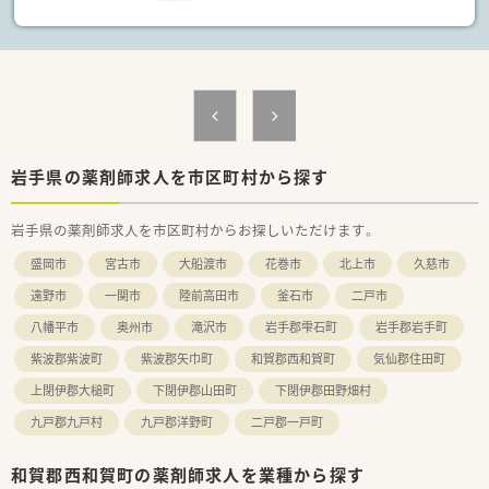
岩手県の薬剤師求人を市区町村から探す
岩手県の薬剤師求人を市区町村からお探しいただけます。
盛岡市
宮古市
大船渡市
花巻市
北上市
久慈市
遠野市
一関市
陸前高田市
釜石市
二戸市
八幡平市
奥州市
滝沢市
岩手郡雫石町
岩手郡岩手町
紫波郡紫波町
紫波郡矢巾町
和賀郡西和賀町
気仙郡住田町
上閉伊郡大槌町
下閉伊郡山田町
下閉伊郡田野畑村
九戸郡九戸村
九戸郡洋野町
二戸郡一戸町
和賀郡西和賀町の薬剤師求人を業種から探す