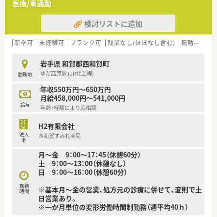
医療/車通勤
検討リストに追加
新卒可
未経験可
ブランク可
残業なし(ほぼなし含む)
転勤なし
岩手県 和賀郡西和賀町
ゆだ高原駅 (JR北上線)
勤務地
年収550万円～650万円
月給458,000円～541,000円
給与
年齢・経験により応相談
H2有限会社
法人
西和賀すみれ薬局
名
月～金 9：00～17：45（休憩60分）
土 9：00～13：00（休憩なし）
日 9：00～16：00（休憩60分）
勤務
※基本月～金の営業、処方元の診療に併せて、変則で土
時間
日営業あり。
※一か月単位の変形労働時間制勤務（週平均40ｈ）