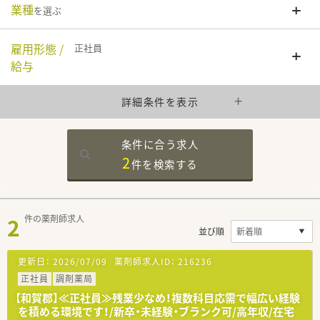
業種
を選ぶ
雇用形態 /
正社員
給与
詳細条件を表示
条件に合う求人
2
件を
検索する
2
件の薬剤師求人
並び順
更新日：
2026/07/09
薬剤師求人ID：
216236
正社員
調剤薬局
【和賀郡】≪正社員≫残業少なめ！複数科目応需で幅広い経験
を積める環境です！/新卒・未経験・ブランク可/高年収/在宅