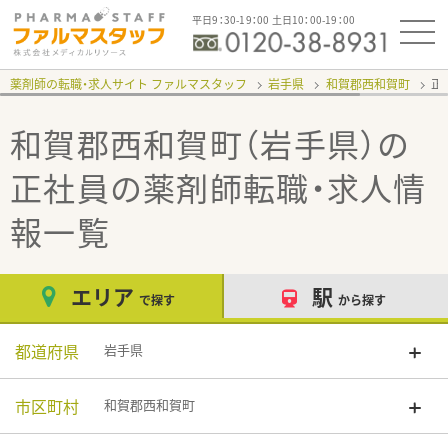
平日9：30-19：00 土日10：00-19：00
薬剤師の転職・求人サイト ファルマスタッフ
岩手県
和賀郡西和賀町
正
和賀郡西和賀町（岩手県）の
正社員
の薬剤師転職・求人情
報一覧
エリア
駅
で探す
から探す
都道府県
岩手県
市区町村
和賀郡西和賀町