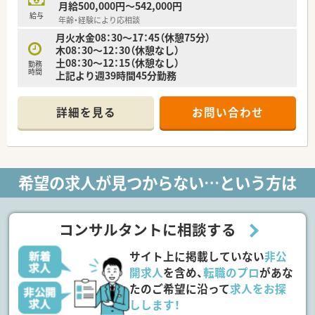
月給500,000円～542,000円
給与
年齢・経験により応相談
≪スキルアップサポートあり！≫
月火水金08：30～17：45（休憩75分）
代表との距離感も程よく、取得したい資格や参加したい研修など
木08：30～12：30（休憩なし）
についても相談しやすい環境です。未経験の方や新卒の方もご
土08：30～12：15（休憩なし）
入社の経歴があり、サポート体制も整っています。
勤務
時間
上記より週39時間45分勤務
≪こんな方におススメ≫
★広く、スペースに余裕のある店舗内で勤務されたい方
詳細を見る
お問い合わせ
★地域医療に携わりたいというお気持ちがある方
★システム重視でご転職されたい方
★プライベートと両立して長く働きたい方
希望の求人が見つからない…という方は
コンサルタントに相談する
サイト上に掲載していない
非公
開求人
を含め、
転職のプロ
があな
たのご希望に沿って
求人をお探
しします！