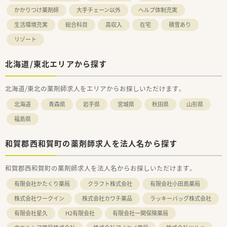
かかりつけ薬剤師
大手チェーン以外
ヘルプ体制充実
生活環境充実
総合科目
高収入
在宅
積雪あり
リゾート
北海道/東北エリアから探す
北海道/東北の薬剤師求人をエリアからお探しいただけます。
北海道
青森県
岩手県
宮城県
秋田県
山形県
福島県
和賀郡西和賀町の薬剤師求人を法人名から探す
和賀郡西和賀町の薬剤師求人を法人名からお探しいただけます。
有限会社かたくり薬局
クラフト株式会社
有限会社小田島薬局
株式会社ワークイン
株式会社カワチ薬品
ラッキーバッグ株式会社
有限会社星久
H2有限会社
有限会社一関保険薬局