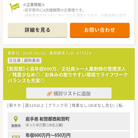
≪企業情報≫
・岩手県内に4店舗展開の企業様です。
・調剤薬局だけでなくカーブスも運営しており、企業体質も安定
しています！
・社員が安心して勤務できるようシステム化も進めています。
詳細を見る
お問い合わせ
・薬歴はipadを使用し、ピッキング監査をはじめとする監査シス
テムを必要に応じて導入しています。
・どの店舗も綺麗でカフェのような雰囲気の造りが多く、患者様
も入りやすいよう工夫されています。
更新日：
2026/06/22
薬剤師求人ID：
677219
・経営者も薬剤師として現場で勤務しておりますので、風通しも
良く、現場の雰囲気をしっかり把握されている安心感がございま
正社員
調剤薬局
す。
【和賀郡】≪高年収600万／正社員≫一人薬剤師の管理求人
／残業少なめ◎／お休みの取りやすい環境でライフワーク
≪薬局について≫
バランスも充実◎
・総合科目応需、幅広い処方に触れられます。
・一包化や粉砕などもあり、薬剤師としてのスキルを発揮してい
検討リストに追加
ただける環境です。
・また、全自動分包機や監査レンジなど、作業効率を考えたシス
テムを導入しており、患者様との服薬指導の時間を十分に確保で
駅チカ
週32h以上
ブランク可
残業なし(ほぼなし含む)
転勤なし
きます。
・1日あたり80枚ほど処方箋を応需しており、薬剤師も4名在籍し
岩手県 和賀郡西和賀町
ています。
ほっとゆだ駅 (JR北上線)
勤務地
・医療機関が少ないエリアですが、地元の方々には無くてはなら
ない薬局です。患者様との距離感も程よく、地域医療に専念した
年収600万円～650万円
い方におススメの環境です