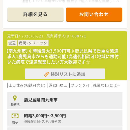
めたい方や在宅医療に興味がある方を歓迎します。
運営しており、医療から介護・療育まで幅広く事業を展開してお
■薬剤師免許をお持ちであれば調剤未経験の方や新卒の方も応
ります。
募可能で、転職回数が多くない方を対象としています。
■目指す医療は、「きく」医療。患者様・利用者様のお話を聴き、な
詳細を見る
お問い合わせ
■面接はZOOMを用いたオンライン形式で実施されるため、現職
にげない会話からその方の想いや状態を汲み取ることが、ひとり
で忙しい方もスケジュール調整が容易です。
ひとりに応じた「効く」医療・介護につながるように患者様ファ
ーストの意識を持って運営しております。
■地域のお祭り・講演会・ボランティアの受け入れなど活動にも
更新日：
2026/06/23
薬剤師求人ID：
638771
力を入れており、地域の根付いた病院です。
派遣
病院・クリニック
≪こんな病院です≫
【南九州市】≪時給最大3,500円可≫鹿児島県で貴重な派遣
■病院の前には足湯が入れるスペースがあり、地域の方が集まれ
求人！鹿児島市からも通勤可能！高速代相談可！地域に根付
るスペースなどもございます。
いた病院で派遣就業したい方大歓迎です☆
■色んな業種の方がご勤務されておりますが、関係性が良くチー
ム医療をする環境が整っております。
検討リストに追加
■病院勤務者の30％以上は鹿児島市内よりご勤務されており、
道も混まない為鹿児島市内にお住いの方も大歓迎です。
土日休み(相談可含む)
週32h以上
ブランク可
残業なし(ほぼなし含む)
＜職場環境＞
■現在、40代男性がご勤務されております。
鹿児島県 南九州市
■助手さんは2名おります。
勤務地
■食堂が完備されてますが、職員の方は半額でご利用頂けるま
す。
時給3,000円～3,500円
■有給取得率は62%以上ございます。
※経験者例・スキル等考慮
給与