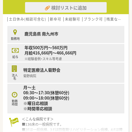
検討リストに追加
土日休み(相談可含む)
新卒可
未経験可
ブランク可
残業なし(ほぼなし含む)
鹿児島県 南九州市
勤務地
年収500万円～560万円
月給416,666円～466,666円
給与
※経験者例・スキル等考慮
特定医療法人菊野会
法人
菊野病院
名
月～土
08:30～17:30(休憩60分)
09:00～18:00(休憩60分)
勤務
※曜日応相談
時間
※時間帯応相談
＜こんな病院です＞
■136床の一般病院です。
■2Fは一般病棟、３Fは回復期リハビリテーション病棟、４Fは障