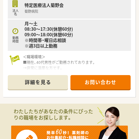
特定医療法人菊野会
法人
菊野病院
名
月～土
08:30～17:30(休憩60分)
09:00～18:00(休憩60分)
勤務
※時間帯・曜日応相談
時間
※週3日以上勤務
＜職場環境＞
■現在、40代男性がご勤務されております。
→非常に温厚な方です。
■助手さんは2名おります。
■色んな業種の方がご勤務されておりますが、関係性が良くチー
詳細を見る
お問い合わせ
ム医療をする環境が整っております。
■食堂が完備されてますが、職員の方は半額でご利用頂けるま
す。
■市外からの方は高速代も相談可能です。
わたしたちがあなたの条件にぴった
＜業務内容＞
りの職場をお探しします。
■調剤業務
■処方監査
■調剤監査
■持参薬処方鑑別