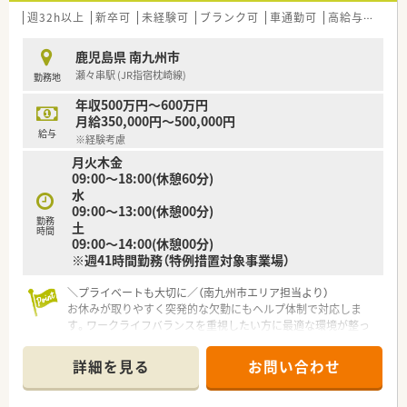
道も混まない為鹿児島市内にお住いの方も大歓迎です。
週32h以上
新卒可
未経験可
ブランク可
車通勤可
高給与(600万円以上)
＜職場環境＞
鹿児島県 南九州市
■現在、40代男性がご勤務されております。
瀬々串駅 (JR指宿枕崎線)
勤務地
■助手さんは3名おります。
■色んな業種の方がご勤務されておりますが、関係性が良くチー
年収500万円～600万円
ム医療をする環境が整っております。
月給350,000円～500,000円
■食堂が完備されてますが、職員の方は１回350円でご利用頂け
給与
※経験考慮
ます。
月火木金
■寮は2024年に改築しておりますので綺麗です。月23,000円で
09:00～18:00(休憩60分)
利用可能です。
水
■有給取得率は70%以上ございます。
09:00～13:00(休憩00分)
勤務
土
＜業務内容＞
時間
09:00～14:00(休憩00分)
■調剤業務
※週41時間勤務（特例措置対象事業場）
■処方監査
■調剤監査
■持参薬処方鑑別
＼プライベートも大切に／（南九州市エリア担当より）
■配薬は看護師がしております。
お休みが取りやすく突発的な欠勤にもヘルプ体制で対応しま
■今後は病棟服薬指導も検討されております。
す。ワークライフバランスを重視したい方に最適な環境が整っ
ています。
＊------------------------------------------＊
詳細を見る
お問い合わせ
【店舗情報と応需状況について】