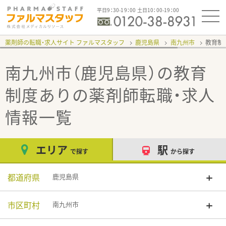
平日9：30-19：00 土日10：00-19：00
薬剤師の転職・求人サイト ファルマスタッフ
鹿児島県
南九州市
教育制
南九州市（鹿児島県）の教育
制度あり
の薬剤師転職・求人
情報一覧
エリア
駅
で探す
から探す
都道府県
鹿児島県
市区町村
南九州市