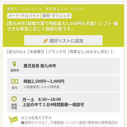
■瀬々串駅から車で30分ほどの南九州市に位置しており、広範
囲からのマイカー通勤も非常に便利な立地です。
更新日：
2026/06/26
薬剤師求人ID：
482522
■皮膚科の処方箋を1日に約200枚ほど応需しており、非常に多
くの症例に触れながら経験を積むことができます。
パート・アルバイト
病院・クリニック
■薬剤師は常勤3名とパート1名に加えて応援が1名在籍してお
【南九州市】経験次第で時給最大3,000円も可能！！シフト・働
り、事務スタッフも4名体制でサポートします。
き方も希望に応じて相談可能です。
【募集背景と求める人物像について】
検討リストに追加
■応需枚数の多さに対応しつつ体制を強化するための増員募集
であり、即戦力として活躍できる方を求めています。
■患者様ファーストの精神を持ち、地域の医療に貢献したいとい
週32h以上
未経験可
ブランク可
残業なし(ほぼなし含む)
転勤な
う高いホスピタリティがある方を歓迎します。
■在宅医療やかかりつけ薬剤師としての業務に対して、抵抗なく
鹿児島県 南九州市
前向きにチャレンジできる方を求めています。
勤務地
【法人特徴について】
時給2,500円～3,000円
■鹿児島県と宮崎県を中心に計13店舗を展開しており、地域に
根差した安定的な企業成長を続けています。
※経験者例・スキル等考慮
給与
■全国展開を行う大手調剤薬局チェーンのグループ傘下に入っ
ているため、非常に安定した経営母体を誇ります。
月～土 8:30～18:00
■クリニックの誘致による開局を進めてきた実績があり、応需元
上記の中で１日4時間勤務～相談可
勤務
である医療機関との良好な関係が特徴です。
時間
【求人情報について】
≪こんな法人です≫
■正社員として勤務薬剤師を募集しており、皮膚科の専門性を高
■病院だけでなく、介護施設・リハビリ施設・障害者の療育施設を