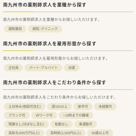
09:00～18:00(休憩60分)
南九州市の薬剤師求人を業種から探す
※時間帯・曜日は相談可能です。
【応需科目】内科,呼吸器科,循環器科,脳外科,整形外科糖尿病外来・
リウマチ科・リハビリテーション科
南九州市の薬剤師求人を業種からお探しいただけます。
【応需枚数】
調剤薬局
病院・クリニック
【人員体制】
薬剤師 常勤１名 助手2名
南九州市の薬剤師求人を雇用形態から探す
********************************
＼手厚いサポートが魅力のファルマスタッフ／
■万全のサポート体制：2名体制で担当がつきしっかりサポート！
南九州市の薬剤師求人を雇用形態からお探しいただけます。
■各種保険を完備：社会保険(週20時間以上)/雇用保険/薬剤師賠
正社員
パート・アルバイト
派遣
償責任保険
■充実の休暇制度：有給休暇(6ヶ月以上勤務)、夏季休暇、慶弔休
暇など
南九州市の薬剤師求人をこだわり条件から探す
ご希望条件に合わせて求人をお探しします！
まずはお気軽にお問い合わせください。
南九州市の薬剤師求人をこだわり条件からお探しいただけます。
土日休み(相談可含む)
週32h以上
新卒可
未経験可
ブランク可
Ｗワーク可
~18時までの職場
残業なし(ほぼなし含む)
転勤なし
車通勤可
高給与(600万円以上)
高時給(2,500円以上)
60歳以上可