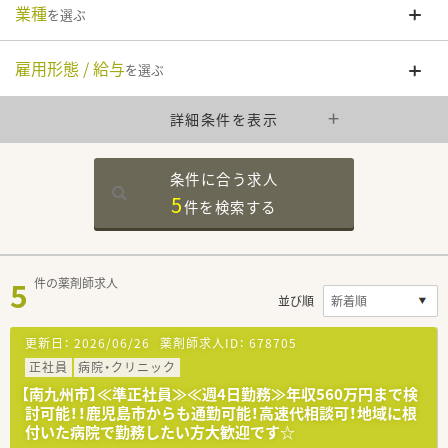
業種
を選ぶ
雇用形態 / 給与
を選ぶ
詳細条件を表示
条件に合う求人
5
件を
検索する
5
件の薬剤師求人
並び順
更新日：
2026/06/26
薬剤師求人ID：
678705
正社員
病院・クリニック
【南九州市】≪準正社員≫≪週4日勤務≫年収560万円まで検
討可能！！鹿児島市からも通勤可能！高速代相談可！地域に根
付いた病院で勤務したい方大歓迎です☆