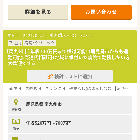
害者施設等一般病棟です。
■病院だけでなく、介護施設・リハビリ施設・障害者の療育施設を
詳細を見る
お問い合わせ
運営しており、医療から介護・療育まで幅広く事業を展開してお
ります。
■目指す医療は、「きく」医療。患者様・利用者様のお話を聴き、な
にげない会話からその方の想いや状態を汲み取ることが、ひとり
更新日：
2026/06/26
薬剤師求人ID：
482346
ひとりに応じた「効く」医療・介護につながるように患者様ファ
ーストの意識を持って運営しております。
正社員
病院・クリニック
■地域のお祭り・講演会・ボランティアの受け入れなど活動にも
【南九州市】年収700万円まで検討可能！！鹿児島市からも通
力を入れており、地域の根付いた病院です。
勤可能！高速代相談可！地域に根付いた病院で勤務したい方
■病院の前には足湯が入れるスペースがあり、地域の方が集まれ
大歓迎です☆
るスペースなどもございます。
■年間休日が109日になり、年末年始もしっかりとお休みを取る
検討リストに追加
ことができます。
■病院勤務者の30％以上は鹿児島市内よりご勤務されており、
道も混まない為鹿児島市内にお住いの方も大歓迎です。
新卒可
未経験可
ブランク可
残業なし(ほぼなし含む)
転勤なし
＜職場環境＞
鹿児島県 南九州市
■現在、40代男性がご勤務されております。
勤務地
■助手さんは3名おります。
■色んな業種の方がご勤務されておりますが、関係性が良くチー
ム医療をする環境が整っております。
年収520万円～700万円
■食堂が完備されてますが、職員の方は１回350円でご利用頂け
給与
ます。
■有給取得率は70%以上ございます。