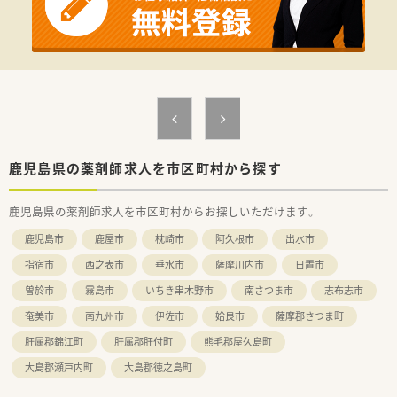
■病棟配置薬管理
＜こんな病院です＞
■136床の一般病院です。
■病院だけでなく、介護施設・リハビリ施設・障害者の療育施設を
運営しており、医療から介護・療育まで幅広く事業を展開してお
ります。
■目指す医療は、「きく」医療。患者様・利用者様のお話を聴き、な
にげない会話からその方の想いや状態を汲み取ることが、ひとり
ひとりに応じた「効く」医療・介護につながるように患者様ファ
ーストの意識を持って運営しております。
鹿児島県の薬剤師求人を市区町村から探す
■地域のお祭り・講演会・ボランティアの受け入れなど活動にも
力を入れており、地域の根付いた病院です。
鹿児島県の薬剤師求人を市区町村からお探しいただけます。
■病院の前には足湯が入れるスペースがあり、地域の方が集まれ
るスペースなどもございます。
鹿児島市
鹿屋市
枕崎市
阿久根市
出水市
■病院勤務者の30％以上は鹿児島市内よりご勤務されており、
道も混まない為鹿児島市内にお住いの方も大歓迎です。
指宿市
西之表市
垂水市
薩摩川内市
日置市
曽於市
霧島市
いちき串木野市
南さつま市
志布志市
【業 種】一般病院
【アクセス】車通勤
奄美市
南九州市
伊佐市
姶良市
薩摩郡さつま町
【契約期間】即日～3カ月
【想定時給】3,000～3,500円
肝属郡錦江町
肝属郡肝付町
熊毛郡屋久島町
【勤務時間】
大島郡瀬戸内町
大島郡徳之島町
月～土
08:30～17:30(休憩60分)