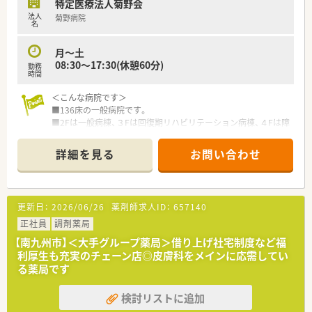
特定医療法人菊野会
法人
菊野病院
＜業務内容＞
名
■調剤業務
■処方監査
月～土
■調剤監査
08:30～17:30(休憩60分)
勤務
■持参薬処方鑑別
時間
■配薬は看護師がしております。
■今後は病棟服薬指導も検討されております。
＜こんな病院です＞
■136床の一般病院です。
■2Fは一般病棟、３Fは回復期リハビリテーション病棟、４Fは障
害者施設等一般病棟です。
■病院だけでなく、介護施設・リハビリ施設・障害者の療育施設を
詳細を見る
お問い合わせ
運営しており、医療から介護・療育まで幅広く事業を展開してお
ります。
■目指す医療は、「きく」医療。患者様・利用者様のお話を聴き、な
にげない会話からその方の想いや状態を汲み取ることが、ひとり
更新日：
2026/06/26
薬剤師求人ID：
657140
ひとりに応じた「効く」医療・介護につながるように患者様ファ
ーストの意識を持って運営しております。
正社員
調剤薬局
■地域のお祭り・講演会・ボランティアの受け入れなど活動にも
【南九州市】＜大手グループ薬局＞借り上げ社宅制度など福
力を入れており、地域の根付いた病院です。
利厚生も充実のチェーン店◎皮膚科をメインに応需してい
■病院の前には足湯が入れるスペースがあり、地域の方が集まれ
る薬局です
るスペースなどもございます。
■年間休日が109日になり、年末年始もしっかりとお休みを取る
検討リストに追加
ことができます。
■病院勤務者の30％以上は鹿児島市内よりご勤務されており、