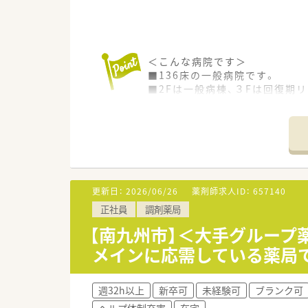
＜こんな病院です＞
■136床の一般病院です。
■2Fは一般病棟、３Fは回復期
■病院だけでなく、介護施設・リ
す。
■目指す医療は、「きく」医療。
りに応じた「効く」医療・介護に
■地域のお祭り・講演会・ボラン
■病院の前には足湯が入れるス
■年間休日が109日になり、年
更新日：
2026/06/26
薬剤師求人ID：
657140
■病院勤務者の30％以上は鹿
正社員
調剤薬局
＜職場環境＞
【南九州市】＜大手グループ
■現在、40代男性がご勤務され
メインに応需している薬局
■助手さんは3名おります。
■色んな業種の方がご勤務され
■食堂が完備されてますが、職員
週32h以上
新卒可
未経験可
ブランク可
■寮は2024年に改築しておりま
ヘルプ体制充実
在宅