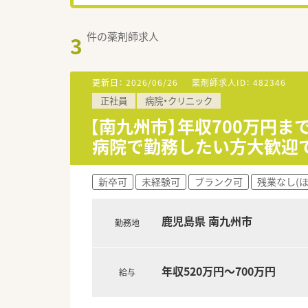
件の薬剤師求人
3
更新日：
2026/06/26
薬剤師求人ID：
482346
正社員
病院・クリニック
【南九州市】年収700万円
病院で勤務したい方大歓迎
新卒可
未経験可
ブランク可
残業なし(
鹿児島県 南九州市
勤務地
年収520万円～700万円
給与