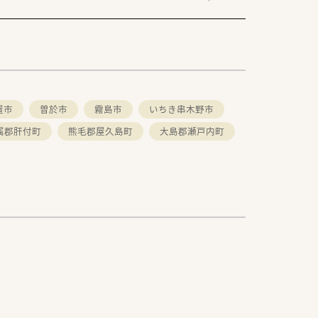
置市
曽於市
霧島市
いちき串木野市
属郡肝付町
熊毛郡屋久島町
大島郡瀬戸内町