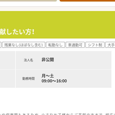
に加えて応援が1名在籍しており、事務スタッフも4名体制でサ
て】
体制を強化するための増員募集であり、即戦力として活躍できる
ち、地域の医療に貢献したいという高いホスピタリティがある方
としての業務に対して、抵抗なく前向きにチャレンジできる方を
献したい方！
13店舗を展開しており、地域に根差した安定的な企業成長を続
残業なし(ほぼなし含む)
転勤なし
車通勤可
シフト制
大手
チェーンのグループ傘下に入っているため、非常に安定した経営
を進めてきた実績があり、応需元である医療機関との良好な関係
非公開
法人名
集しており、皮膚科の専門性を高めたい方や在宅医療に興味があ
調剤未経験の方や新卒の方も応募可能で、転職回数が多くない方
月～土
勤務時間
イン形式で実施されるため、現職で忙しい方もスケジュール調整
09:00～16:00
ンや保育園もあるため、小さなお子様からご高齢の方まで、幅広