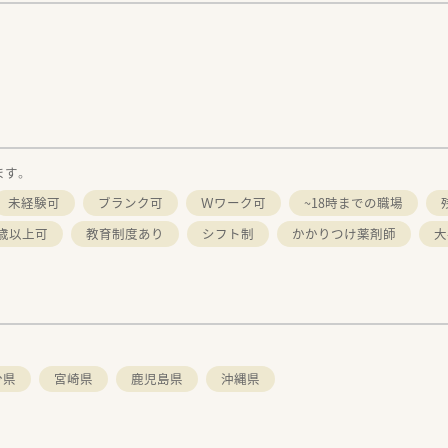
。
ます。
未経験可
ブランク可
Ｗワーク可
~18時までの職場
0歳以上可
教育制度あり
シフト制
かかりつけ薬剤師
大
分県
宮崎県
鹿児島県
沖縄県