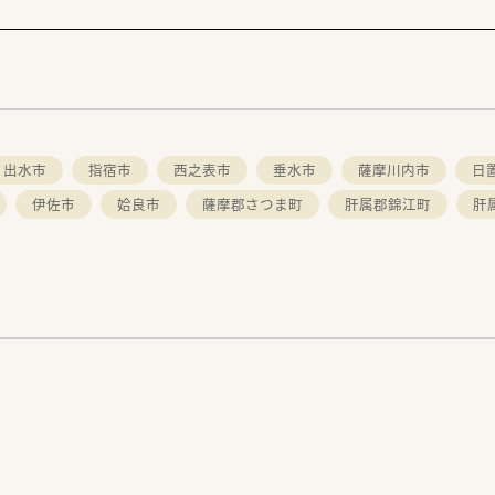
。
出水市
指宿市
西之表市
垂水市
薩摩川内市
日
伊佐市
姶良市
薩摩郡さつま町
肝属郡錦江町
肝