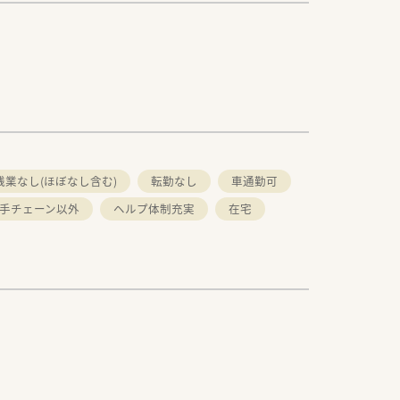
残業なし(ほぼなし含む)
転勤なし
車通勤可
手チェーン以外
ヘルプ体制充実
在宅