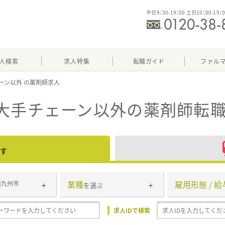
平日9：30-19：00 土日10：00-19：
人検索
求人特集
転職ガイド
ファル
ーン以外
の大手チェーン以外
の薬剤師転職
す
業種
雇用形態 / 給
南九州市
を選ぶ
求人IDで検索