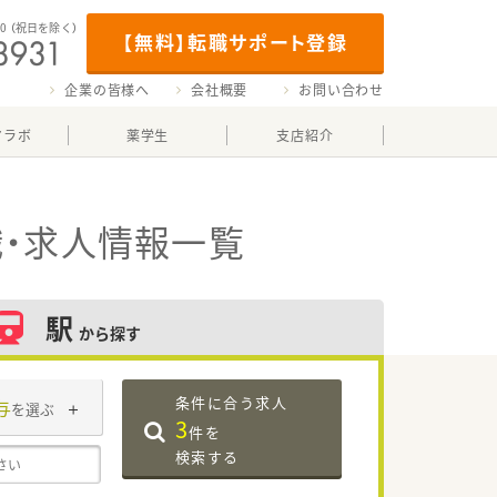
00
（祝日を除く）
【無料】転職サポート登録
企業の皆様へ
会社概要
お問い合わせ
マラボ
薬学生
支店紹介
・求人情報一覧
駅
から探す
条件に合う求人
与
を選ぶ
3
件を
検索する