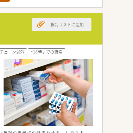
ポートします。
方を求めています。
検討リストに追加
を歓迎します。
求めています。
けています。
チェーン以外
~18時までの職場
母体を誇ります。
が特徴です。
る方を歓迎します。
を対象としています。
が容易です。
い年齢の患者様の健康をサポートできま