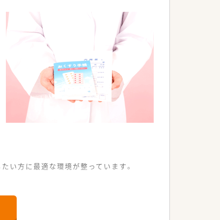
したい方に最適な環境が整っています。
便利な立地です。
むことができます。