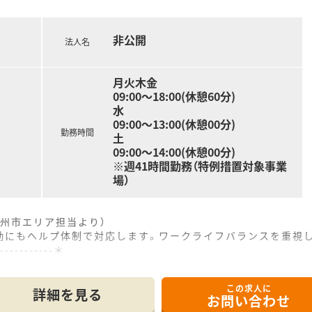
ます。
非公開
法人名
月火木金
09:00～18:00(休憩60分)
。
水
れております。
09:00～13:00(休憩00分)
勤務時間
土
09:00～14:00(休憩00分)
※週41時間勤務（特例措置対象事業
場）
州市エリア担当より）
勤にもヘルプ体制で対応します。ワークライフバランスを重視
------------＊
この求人に
の南九州市に位置しており、広範囲からのマイカー通勤も非常に
詳細を見る
お問い合わせ
0枚ほど応需しており、非常に多くの症例に触れながら経験を積