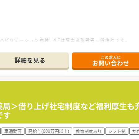
リハビリテーション病棟、４Fは障害者施設等一般病棟です。
ハビリ施設・障害者の療育施設を運営しており、医療から介護・
この求人に
患者様・利用者様のお話を聴き、なにげない会話からその方の想
詳細を見る
お問い合わせ
つながるように患者様ファーストの意識を持って運営しており
ティアの受け入れなど活動にも力を入れており、地域の根付い
ペースがあり、地域の方が集まれるスペースなどもございます。
末年始もしっかりとお休みを取ることができます。
児島市内よりご勤務されており、道も混まない為鹿児島市内にお
薬局＞借り上げ社宅制度など福利厚生も
ております。
です
ておりますが、関係性が良くチーム医療をする環境が整っており
の方は１回350円でご利用頂けます。
車通勤可
高給与(600万円以上)
教育制度あり
シフト制
か
すので綺麗です。月23,000円で利用可能です。