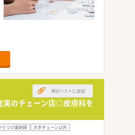
療育まで幅広く事業を展開しておりま
いや状態を汲み取ることが、ひとりひと
ます。
た病院です。
住いの方も大歓迎です。
検討リストに追加
充実のチェーン店◎皮膚科を
ます。
かりつけ薬剤師
大手チェーン以外