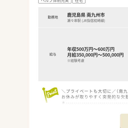
■有給取得率は70%以上ござい
＜業務内容＞
鹿児島県 南九州市
勤務地
■調剤業務
瀬々串駅 (JR指宿枕崎線)
■処方監査
■調剤監査
■持参薬処方鑑別
■配薬は看護師がしております
■今後は病棟服薬指導も検討さ
年収500万円～600万円
月給350,000円～500,000円
給与
※経験考慮
＼プライベートも大切に／（南九
お休みが取りやすく突発的な欠
＊------------------------------
【店舗情報と応需状況について】
■瀬々串駅から車で30分ほど
■皮膚科の処方箋を1日に約20