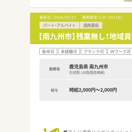
■薬剤師は常勤3名とパート1名
【募集背景と求める人物像につい
更新日：
2026/05/27
薬剤師求人ID：
555182
■応需枚数の多さに対応しつつ
パート・アルバイト
調剤薬局
■患者様ファーストの精神を持
■在宅医療やかかりつけ薬剤師
【南九州市】残業無し！地域貢
【法人特徴について】
■鹿児島県と宮崎県を中心に計
新卒可
未経験可
ブランク可
Ｗワーク可
■全国展開を行う大手調剤薬局
■クリニックの誘致による開局
鹿児島県 南九州市
勤務地
石垣駅 (JR指宿枕崎線)
【求人情報について】
■正社員として勤務薬剤師を募
■薬剤師免許をお持ちであれば
時給2,000円～2,000円
給与
■面接はZOOMを用いたオンラ
■近くに通所リハビリテーショ