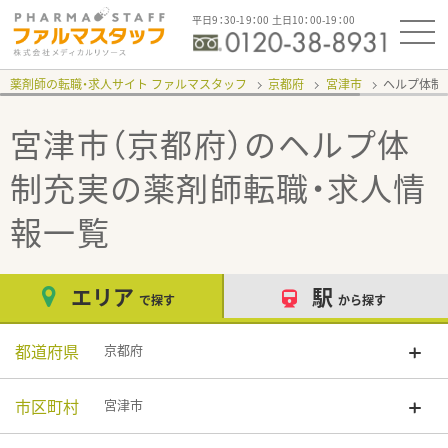
平日9：30-19：00 土日10：00-19：00
薬剤師の転職・求人サイト ファルマスタッフ
京都府
宮津市
ヘルプ体制
宮津市（京都府）のヘルプ体
制充実
の薬剤師転職・求人情
報一覧
エリア
駅
で探す
から探す
都道府県
京都府
市区町村
宮津市