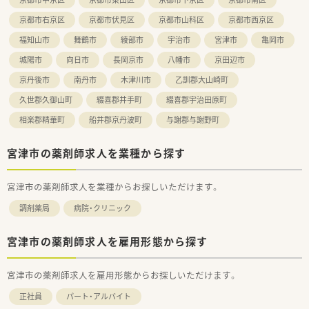
以上の方など、幅広い年齢層の方が活躍しています。
京都市右京区
京都市伏見区
京都市山科区
京都市西京区
福知山市
舞鶴市
綾部市
宇治市
宮津市
亀岡市
城陽市
向日市
長岡京市
八幡市
京田辺市
京丹後市
南丹市
木津川市
乙訓郡大山崎町
久世郡久御山町
綴喜郡井手町
綴喜郡宇治田原町
相楽郡精華町
船井郡京丹波町
与謝郡与謝野町
宮津市の薬剤師求人を業種から探す
宮津市の薬剤師求人を業種からお探しいただけます。
調剤薬局
病院・クリニック
宮津市の薬剤師求人を雇用形態から探す
宮津市の薬剤師求人を雇用形態からお探しいただけます。
正社員
パート・アルバイト