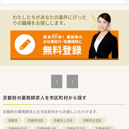
■常勤薬剤師が2名から2.5名、加えて事務員が数名在籍してお
り、業務は分担されている状況です。
わたしたちがあなたの条件にぴった
【募集背景と求める人物像について】
りの職場をお探しします。
■今回は欠員補充のための急募求人であり、地域に貢献したいと
いう強い熱意を持つ方を求めています。
■高齢の患者様や地域特有の雰囲気に馴染み、長期的な視点でお
付き合いができる方を歓迎いたします。
■未経験の方、さらには60歳以上の方でも意欲があれば積極的
に採用を検討する体制が整っています。
【こんな取り組みをしています】
■門前の病院がオンライン診療システムを導入したのに伴い、オ
ンライン服薬指導に対応可能な基盤を整備しています。
■社長所有の社宅をリフォームし、家具も備え付け遠方からの転
職者でもすぐに生活を始められるよう配慮しています。
■定期的に勉強会を開催しており、常に新しい知識を習得できる
ような教育制度の充実に努めています。
京都府の薬剤師求人を市区町村から探す
【こんな方が活躍中】
■高齢の患者様とのコミュニケーションを大切にし、地域に深く
京都府の薬剤師求人を市区町村からお探しいただけます。
根差した医療に貢献したい方が活躍しています。
■3世代にわたる患者様とも深いお付き合いができるため、地元
京都市
京都市北区
京都市上京区
京都市左京区
密着で長期的なスパンでの勤務を希望する方が適しています。
■未経験から挑戦したい方、セカンドキャリアを築きたい60歳
京都市中京区
京都市東山区
京都市下京区
京都市南区