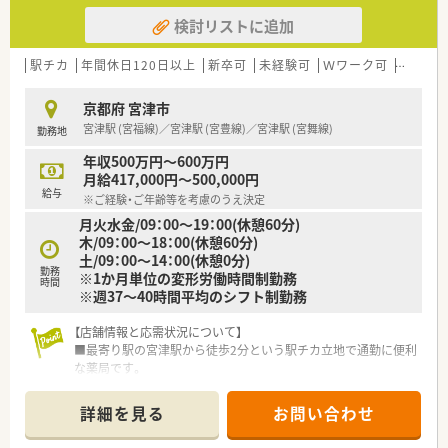
検討リストに追加
駅チカ
年間休日120日以上
新卒可
未経験可
Ｗワーク可
残業なし
京都府 宮津市
宮津駅 (宮福線)／宮津駅 (宮豊線)／宮津駅 (宮舞線)
勤務地
年収500万円～600万円
月給417,000円～500,000円
給与
※ご経験・ご年齢等を考慮のうえ決定
月火水金/09：00～19：00(休憩60分)
木/09：00～18：00(休憩60分)
土/09：00～14：00(休憩0分)
勤務
※1か月単位の変形労働時間制勤務
時間
※週37～40時間平均のシフト制勤務
【店舗情報と応需状況について】
■最寄り駅の宮津駅から徒歩2分という駅チカ立地で通勤に便利
な薬局です。
■応需科目は総合科目で、1日あたり約50枚から60枚の処方箋を
応需しており、幅広い経験を積めます。
詳細を見る
お問い合わせ
■応需元は総合科目が30％、内科・小児科がそれぞれ15％となっ
ております。