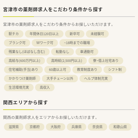
宮津市の薬剤師求人をこだわり条件から探す
宮津市の薬剤師求人をこだわり条件からお探しいただけます。
駅チカ
年間休日120日以上
新卒可
未経験可
ブランク可
Ｗワーク可
~18時までの職場
残業なし(ほぼなし含む)
転勤なし
車通勤可
高給与(600万円以上)
高時給(2,500円以上)
寮・借上社宅あり
住宅補助(手当)あり
60歳以上可
教育制度あり
シフト制
かかりつけ薬剤師
大手チェーン以外
ヘルプ体制充実
生活環境充実
高収入
関西エリアから探す
関西の薬剤師求人をエリアからお探しいただけます。
滋賀県
京都府
大阪府
兵庫県
奈良県
和歌山県