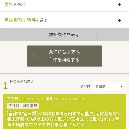
業種
を選ぶ
雇用形態 / 給与
を選ぶ
詳細条件を表示
条件に合う求人
1
件を
検索する
1
件の薬剤師求人
並び順
更新日：
2026/06/25
薬剤師求人ID：
181333
正社員
調剤薬局
【宮津市/宮津駅】＜年俸制600万円まで可能/社宅貸与も有＞
●未経験・60歳以上の方も歓迎◎天橋立まで車で20分♪空
気の綺麗なエリアでお仕事しませんか？