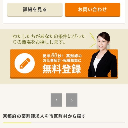
■内科、呼吸器科、肛門科の処方箋を1日約45枚応需し、幅広い症
例に対応しています。
詳細を見る
お問い合わせ
■薬剤師は常時2〜2.5名体制、事務員も複数名在籍しており、安
定した運営です。
【募集背景と求める人物像について】
■地域医療のさらなる充実を目指し、今回は増員での募集を行っ
わたしたちがあなたの条件にぴった
ています。
りの職場をお探しします。
■内科・呼吸器科・肛門科の経験を活かしたい方や、在宅医療に挑
戦したい方を歓迎します。
■患者様との丁寧なコミュニケーションを重視し、地域に貢献し
たい方を求めています。
【こんな取り組みをしています】
■現在、約9割の店舗で在宅訪問業務を実施し、地域医療の拠点
として貢献しています。
■無菌調剤に対応できる店舗を12店舗配置し、高度な在宅医療
にも対応できる体制です。
■e-ラーニング受講補助制度や奨学金返済支援制度など、学びを
サポートする制度が充実しています。
【こんな方が活躍中】
■内科や肛門科など幅広い科目を経験し、薬剤師としてのスキル
京都府の薬剤師求人を市区町村から探す
を高めたい方が多数活躍しています。
■在宅医療に強い関心があり、地域に貢献したいという熱意を持