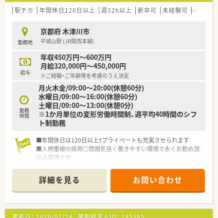
駅チカ
年間休日120日以上
週32h以上
新卒可
未経験可
ブラン
京都府 木津川市
平城山駅 (JR関西本線)
勤務地
年収450万円～600万円
月給320,000円～450,000円
給与
※ご経験・ご年齢等を考慮のうえ決定
月火木金/09:00～20:00(休憩60分)
水曜日/09:00～16:00(休憩60分)
土曜日/09:00～13:00(休憩0分)
勤務
※1か月単位の変形労働時間制、週平均40時間のシフ
時間
ト制勤務
■年間休日は120日以上！プライベートも充実させられます
■人柄重視の採用◎雰囲気良く働きやすい環境で永くお勤め頂
ける環境です
詳細を見る
お問い合わせ
更新日：
2026/07/24
薬剤師求人ID：
195385