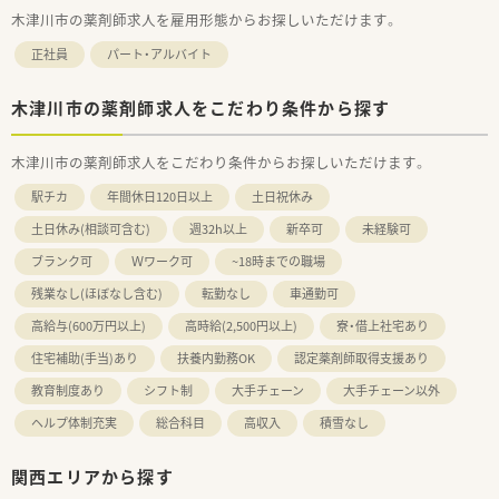
木津川市の薬剤師求人を雇用形態からお探しいただけます。
正社員
パート・アルバイト
木津川市の薬剤師求人をこだわり条件から探す
木津川市の薬剤師求人をこだわり条件からお探しいただけます。
駅チカ
年間休日120日以上
土日祝休み
土日休み(相談可含む)
週32h以上
新卒可
未経験可
ブランク可
Ｗワーク可
~18時までの職場
残業なし(ほぼなし含む)
転勤なし
車通勤可
高給与(600万円以上)
高時給(2,500円以上)
寮・借上社宅あり
住宅補助(手当)あり
扶養内勤務OK
認定薬剤師取得支援あり
教育制度あり
シフト制
大手チェーン
大手チェーン以外
ヘルプ体制充実
総合科目
高収入
積雪なし
関西エリアから探す