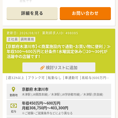
募集です
■バーコードによる過誤防止システムを全店に導入、薬剤師賠償
責任保険は全員加入など薬剤師さんが働きやすい環境が整って
詳細を見る
お問い合わせ
います
■総合病院門前ですので、幅広い処方を経験できる環境です
■常時複数薬剤師体制で安心して就業いただけます
■JR関西本線、奈良線、学研都市線 片町線 木津駅より徒歩1分と
更新日：
2026/08/07
薬剤師求人ID：
498085
好立地です！
京都だけでなく、奈良方面や大阪からの通勤も可能です。
正社員
調剤薬局
■コンビニやスーパーなども近くにあり、お買い物にも便利です
【京都府木津川市】≪商業施設内で通勤・お買い物に便利♪≫
■外来以外にも在宅対応・地域活動にも積極的に行っています♪
年収500～600万円と好条件！水曜固定休み◎20～30代が
■定年制は65歳、同じ会社で長く勤めたい方にもオススメです
活躍中の店舗です！
検討リストに追加
週32h以上
ブランク可
転勤なし
車通勤可
高給与(600万円以上)
京都府 木津川市
木津駅 (JR関西本線)／木津駅 (JR学研都市線)／木津駅 (奈良線)
勤務地
年収450万円～600万円
月給308,750円～403,300円
給与
※ご経験・ご就業条件などにより異なる