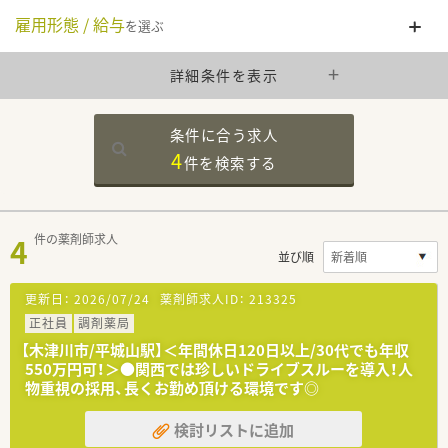
雇用形態 / 給与
を選ぶ
詳細条件を表示
条件に合う求人
4
件を
検索する
4
件の薬剤師求人
並び順
更新日：
2026/07/24
薬剤師求人ID：
213325
正社員
調剤薬局
【木津川市/平城山駅】＜年間休日120日以上/30代でも年収
550万円可！＞●関西では珍しいドライブスルーを導入！人
物重視の採用、長くお勤め頂ける環境です◎
検討リストに追加