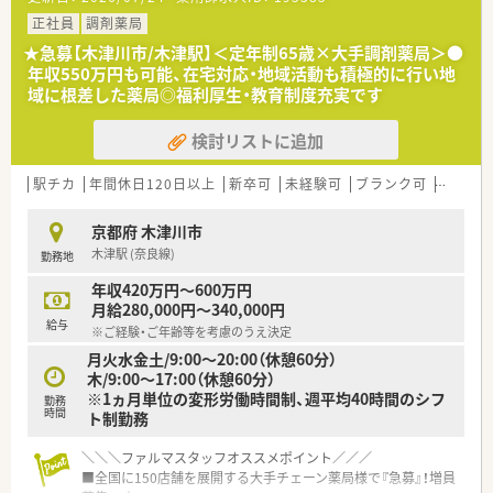
正社員
調剤薬局
★急募【木津川市/木津駅】＜定年制65歳×大手調剤薬局＞●
年収550万円も可能、在宅対応・地域活動も積極的に行い地
域に根差した薬局◎福利厚生・教育制度充実です
検討リストに追加
駅チカ
年間休日120日以上
新卒可
未経験可
ブランク可
残業なし
京都府 木津川市
木津駅 (奈良線)
勤務地
年収420万円～600万円
月給280,000円～340,000円
給与
※ご経験・ご年齢等を考慮のうえ決定
月火水金土/9:00～20:00（休憩60分）
木/9:00～17:00（休憩60分）
※1ヵ月単位の変形労働時間制、週平均40時間のシフ
勤務
時間
ト制勤務
＼＼＼ファルマスタッフオススメポイント／／／
■全国に150店舗を展開する大手チェーン薬局様で『急募』！増員