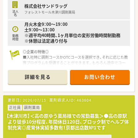
株式会社サンドラッグ
法人
フォレストモール木津川調剤薬局
名
月火木金9：00～19：00
土9：00～13：00
※週平均40時間、1ヶ月単位の変形労働時間制勤務
勤務
時間
※休憩は法定通り付与
◎企業の特徴◎
■入社時に調剤コースかOTCコースを選択でき、それに応じた教
育プログラムを受講することができます。もちろん途中でコー
スの変更も可能ですし、調剤コースにいながらOTCも勉強できま
す。
詳細を見る
お問い合わせ
■1店舗2ライン制により専門業務を分担しているので、日用雑
貨の商品補充や店舗の売上利益にとらわれることなく、調剤業務
やOTCカウンセリングなど「薬剤師の仕事」に集中することがで
きます。
更新日：
2026/07/15
薬剤師求人ID：
463604
■国の指針に沿って、かかりつけ薬剤師・薬局 の機能に加えて、
健康サポート薬局の取得にも積極的に取り組んでいます。また、
正社員
調剤薬局
処方箋枚数を1人あたり20～30枚に設定し余裕を持った人員配
【木津川市】＜高の原ゆう薬局様での常勤募集＞●高の原駅
置をすることで、じっくりと教育をしたり、働きやすい労働環境
より徒歩10分程度、年間休日120日、ブロック制でヘルプ体
を整えたり、一人の患者さんに丁寧に対応することを実現させて
制充実◎産育休実績多数有！京都出店数№1です
います。
■育休休業を3歳まで延長できる制度、時短勤務は子供が中学1