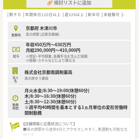
検討リストに追加
年生になるまで、復職フォロー制度など育児支援が充実していま
す。
■医薬品・化粧品・日用雑貨などを社員価格で購入できる「社員購
駅チカ
年間休日120日以上
週32h以上
新卒可
未経験可
ブラン
買割引制度」や「奨学金返済サポート制度」、「定期 健康診断・人
間ドッグ・がん検診補助制度」など各種福利制度も充実。
京都府 木津川市
高の原駅 (近鉄京都線)
勤務地
◎店舗の特徴◎
■処方箋枚数も比較的多く、常時複数薬剤師体制になり、安心し
年収450万円～630万円
て就業いただけます。
月給290,000円～410,000円
■こちらは調剤専門薬局になります。
給与
※想定・平均残業、各種手当を含んだ総額
■電子薬歴や音声入力システムも導入済みになり、システムも整
※経験・スキルなどにより異なる
っています。
■ショッピングモール内にあり、スーパーはもちろん、飲食店も
株式会社京都南調剤薬局
あり便利です。
法人
高の原ゆう薬局
名
月火水金/8:30～19:00(休憩60分)
木/8:30～16:30(休憩60分)
土/8:30～12:30(休憩60分)
勤務
※週平均40時間を基本とする1ヵ月単位の変形労働時
時間
間制勤務
【店舗情報と応需状況について】
■高の原駅から徒歩9分とアクセスしやすく、車通勤も可能な立
地です。