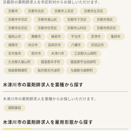
京都府の薬剤師求人を市区町村からお探しいただけます。
つ薬剤師が力を発揮しています。
■未経験やブランクのある方も、充実した教育研修制度の下で安
京都市
京都市北区
京都市上京区
京都市左京区
心して成長しています。
京都市中京区
京都市東山区
京都市下京区
京都市南区
京都市右京区
京都市伏見区
京都市山科区
京都市西京区
福知山市
舞鶴市
綾部市
宇治市
宮津市
亀岡市
城陽市
向日市
長岡京市
八幡市
京田辺市
京丹後市
南丹市
木津川市
乙訓郡大山崎町
久世郡久御山町
綴喜郡井手町
綴喜郡宇治田原町
相楽郡精華町
船井郡京丹波町
与謝郡与謝野町
木津川市の薬剤師求人を業種から探す
木津川市の薬剤師求人を業種からお探しいただけます。
調剤薬局
木津川市の薬剤師求人を雇用形態から探す