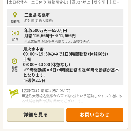
■店舗での勤務体制において中抜けはなく毎日基本60分の休憩
土日祝休み
土日休み(相談可含む)
週32h以上
新卒可
未経験可
時間をしっかり確保できます。
三重県 名張市
【想定されるモデル年収】
名張駅 (近鉄大阪線)
勤務地
■想定年収は380万円から620万円の範囲で経験や能力を正当に
評価して決定されます。
年収500万円～650万円
■30歳時点での想定年収例は約520万円となっており高水準な
月給416,666円～541,666円
給与体系が魅力となります。
給与
※就業条件、経験等を考慮のうえ、面接後決定。
■40歳で管理薬剤師として勤務した場合には年収680万円程度
月火水木金
の高収入を目指すことも可能です。
09：00～19：30の中で1日9時間勤務（休憩60分）
土祝
09：00～13：00（休憩なし）
勤務
※9時間勤務×4日+4時間勤務の週40時間勤務が基本
時間
となります。
※週休2.5日
【店舗情報と応需状況について】
■近鉄大阪線名張駅から車で約5分という通勤しやすい立地にあ
る地域密着型の調剤薬局でございます。
■内科、泌尿器科、透析の処方箋を応需しており、特に漢方処方
が多く学べる環境が整っています。
詳細を見る
お問い合わせ
■1日あたり60～70枚の処方箋を薬剤師2～3名体制で対応をし
ております。