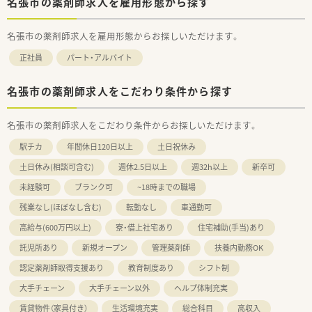
名張市の薬剤師求人を雇用形態から探す
名張市の薬剤師求人を雇用形態からお探しいただけます。
正社員
パート・アルバイト
名張市の薬剤師求人をこだわり条件から探す
名張市の薬剤師求人をこだわり条件からお探しいただけます。
駅チカ
年間休日120日以上
土日祝休み
土日休み(相談可含む)
週休2.5日以上
週32h以上
新卒可
未経験可
ブランク可
~18時までの職場
残業なし(ほぼなし含む)
転勤なし
車通勤可
高給与(600万円以上)
寮・借上社宅あり
住宅補助(手当)あり
託児所あり
新規オープン
管理薬剤師
扶養内勤務OK
認定薬剤師取得支援あり
教育制度あり
シフト制
大手チェーン
大手チェーン以外
ヘルプ体制充実
賃貸物件（家具付き）
生活環境充実
総合科目
高収入