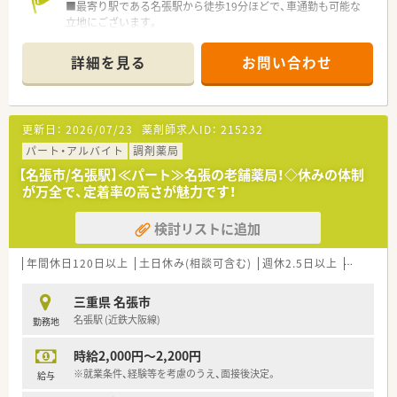
■最寄り駅である名張駅から徒歩19分ほどで、車通勤も可能な
立地にございます。
■応需科目は眼科メインで、1日あたり60枚程度の処方箋を応需
しています。
詳細を見る
お問い合わせ
■薬剤師は常時2名体制で、その他に事務員の方も在籍しており
比較的ゆとりをもって業務に取り組めます。
【法人特徴について】
更新日：
2026/07/23
薬剤師求人ID：
215232
■明治35年創業の歴史と実績があり、名張市に3店舗を展開する
地域に深く貢献する老舗の調剤薬局です。
パート・アルバイト
調剤薬局
■社長は三重県薬剤師会や伊賀薬剤師会の要職を経験されてお
【名張市/名張駅】≪パート≫名張の老舗薬局！◇休みの体制
り、地域医療の発展に熱意を持って取り組んでおられます。
が万全で、定着率の高さが魅力です！
■20代から50代まで幅広い年代の薬剤師が在籍し、結婚や出産
以外の退職者が少なく、高い定着率が自慢です。
検討リストに追加
【求人情報について】
■年収は経験やスキルに応じて500万円から600万円の範囲で決
年間休日120日以上
土日休み(相談可含む)
週休2.5日以上
残業なし
定され、最大で600万円までご相談可能です。
■昇給は年1回7月に業績に応じてあり、賞与は年2回7月と12月
三重県 名張市
に支給実績がございます。
名張駅 (近鉄大阪線)
勤務地
■退職金制度や充実した教育制度が整っており、寮・借上社宅に
関する配慮もご相談いただける条件です。
時給2,000円～2,200円
【勤務実態について】
※就業条件、経験等を考慮のうえ、面接後決定。
給与
■年間休日が122日（過去実績）と多く、週休2日制（日曜・祝日＋