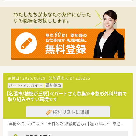
【法人特徴について】
■明治35年創業の歴史を持ち、名張市に3店舗を展開する地域に
わたしたちがあなたの条件にぴった
深く根差した老舗の調剤薬局でございます。
りの職場をお探しします。
■社長は地域医療の発展に熱意を持って取り組んでおられます。
■20代から50代まで幅広い年代の薬剤師が在籍しており、結婚
出産以外の退職者が少なく、高い定着率が特徴です。
【求人情報について】
■年収は経験やスキルに応じて500万円から600万円の範囲で決
定され、最大で550万円までご相談可能です。
■昇給は年1回7月に業績に応じてあり、賞与は年2回7月と12月
に支給実績がございます。
■交通費支給、社会保険、退職金制度など充実した福利厚生が整
っており、安心して働ける環境です。
更新日：
2026/06/19
薬剤師求人ID：
215236
パート・アルバイト
調剤薬局
【名張市/桔梗が丘駅】≪パートさん募集≫◆整形外科門前で
取り組みやすい環境です
検討リストに追加
年間休日120日以上
土日休み(相談可含む)
週32h以上
車通勤可
扶