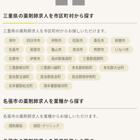
三重県の薬剤師求人を市区町村から探す
三重県の薬剤師求人を市区町村からお探しいただけます。
津市
四日市市
伊勢市
松阪市
桑名市
鈴鹿市
名張市
尾鷲市
亀山市
鳥羽市
熊野市
いなべ市
志摩市
伊賀市
員弁郡東員町
三重郡菰野町
三重郡朝日町
三重郡川越町
多気郡明和町
多気郡大台町
度会郡玉城町
度会郡度会町
度会郡南伊勢町
北牟婁郡紀北町
南牟婁郡御浜町
名張市の薬剤師求人を業種から探す
名張市の薬剤師求人を業種からお探しいただけます。
調剤薬局
病院・クリニック