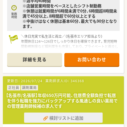
※週平均40時間
※店舗営業時間をベースとしたシフト制勤務
※休憩は就業時間が6時間未満で0分、6時間超8時間未
勤務
満で45分以上、8時間超で60分以上とする
時間
※中抜けはなく休憩は基本60分、最大でも90分となり
ます。
＼休日充実で私生活と両立／（名張市エリア担当より）
年間休日124～126日でしっかり休日を確保できます。育児短時
間勤務制度など福利厚生も充実しており、プライベートと両立し
て長期的に活躍できる環境です。
詳細を見る
お問い合わせ
【店舗情報と応需状況について】
■最寄り駅である近鉄大阪線の名張駅からバスで5分ほどの場所
に位置している調剤薬局です。
■応需科目は消化器科や外科や内科などで処方箋枚数は1日あた
更新日：
2026/07/24
薬剤師求人ID：
346368
り140枚程度に対応しています。
■店舗には薬剤師が常時5～6名体制で在籍しており事務スタッ
正社員
調剤薬局
フと共に手厚く業務を行っています。
【名張市/名張駅】年収650万円可能、住居費全額負担で転居
を伴う転職を強力にバックアップする風通しの良い薬局で
【勤務実態について】
の管理薬剤師候補の求人です
■月あたりの平均残業時間は10時間程度と少なめでプライベー
トな時間も十分に確保できます。
検討リストに追加
■年間休日は124～126日と豊富に用意されており完全週休2日
制で無理なく勤務できます。