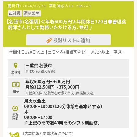
【法人特徴について】
更新日：
2026/07/23
薬剤師求人ID：
205243
■2012年に設立された愛知県愛知郡に本社を構える、愛知を中
心に関西圏まで17店舗展開している新しい法人です。
正社員
調剤薬局
■「人から人へ」という企業理念を掲げ、関わる人すべての幸せ
【名張市/名張駅】≪年収600万円≫年間休日120日●管理薬
のためのチャレンジを続けている企業風土があります。
剤師さんとして勤務いただける方、歓迎♪
■代表も現役薬剤師として現場に入られることがあり、従業員と
同じ目線で物事を考えてくださる体制が整っています。
検討リストに追加
【求人情報について】
■給与は経験やスキルに応じて500万円から650万円まで相談可
年間休日120日以上
土日休み(相談可含む)
週32h以上
車通勤可
高
能で、前職給与を考慮した決定が可能です。
■年俸制のため賞与の支給はございませんが、資格手当や管理薬
三重県 名張市
剤師手当などの手当が充実しています。
名張駅 (近鉄大阪線)
勤務地
■転居を伴う方には住居費用を全額負担する制度があり、新しい
土地での生活を全面的に支援いたします。
年収500万円～600万円
月給312,500円～375,000円
【勤務実態について】
給与
※就業条件、経験等を考慮のうえ、面接後決定。
■正社員の薬剤師の休みは火日＋土午後、または木日＋土午後の
月火水金土
週休2.5休で、しっかりリフレッシュできます。
09：00～19：00（120分休憩を基本とする）
■ほとんどの店舗でマンツーマン型を採用しており、近隣に応援
木
や異動が発生しない体制を構築しています。
勤務
09：00～17：00
■急な休暇が必要な場合にも本部からの応援で対応が可能とな
時間
※上記の間で週40時間のシフト制勤務。
っており、ヘルプ体制は充実しています。
【店舗情報と応需状況について】