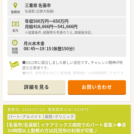
三重県 名張市
名張駅 (近鉄大阪線)
勤務地
年収500万円～650万円
月給416,666円～541,666円
給与
※就業条件、経験等を考慮のうえ、面接後決定。
月火水木金
08：45～19：15（休憩150分）
勤務
時間
■2012年に設立しました新しい会社です。チャレンジ精神が旺
盛な企業様です。
■現在、愛知県を中心に東海圏、関西圏に14店舗展開しておりま
す。
■『人から人へ』を企業理念に相手の立場を想い日々業務を行っ
詳細を見る
お問い合わせ
ておられます。
■ほとんどの店舗でマンツーマン型を採用しており、医院との関
係性は良好です。
更新日：
2026/07/23
薬剤師求人ID：
615675
パート・アルバイト
病院・クリニック
【名張市/名張駅】 ≪ケアミックス病院でのパート募集≫●週
30時間以上勤務の方は託児所の利用が可能♪