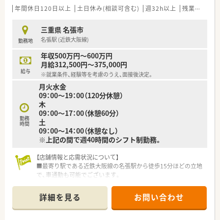
年間休日120日以上
土日休み(相談可含む)
週32h以上
残業なし(ほぼなし含む)
三重県 名張市
名張駅 (近鉄大阪線)
勤務地
年収500万円～600万円
月給312,500円～375,000円
給与
※就業条件、経験等を考慮のうえ、面接後決定。
月火水金
09：00～19：00（120分休憩）
木
09：00～17：00（休憩60分）
勤務
土
時間
09：00～14：00（休憩なし）
※上記の間で週40時間のシフト制勤務。
【店舗情報と応需状況について】
■最寄り駅である近鉄大阪線の名張駅から徒歩15分ほどの立地
で、車通勤も可能でございます。
■応需科目は耳鼻咽喉科の処方箋が全体の3割で、その他に内科
や精神科などの面処方も応需しています。
詳細を見る
お問い合わせ
■処方箋応需枚数は1日あたり約150枚と多く、薬剤師は常勤4
名、パート1名の常時複数名体制で対応しています。