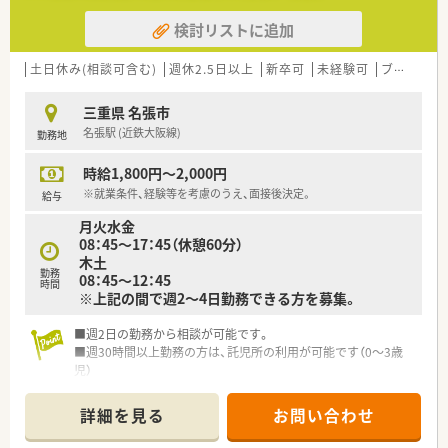
検討リストに追加
土日休み(相談可含む)
週休2.5日以上
新卒可
未経験可
ブランク可
三重県 名張市
名張駅 (近鉄大阪線)
勤務地
時給1,800円～2,000円
※就業条件、経験等を考慮のうえ、面接後決定。
給与
月火水金
08：45～17：45（休憩60分）
木土
勤務
08：45～12：45
時間
※上記の間で週2～4日勤務できる方を募集。
■週2日の勤務から相談が可能です。
■週30時間以上勤務の方は、託児所の利用が可能です（0～3歳
児）
■17：45までの勤務のため、ママさん薬剤師でも勤務がしやすい
環境です♪
詳細を見る
お問い合わせ