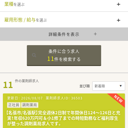
業種
を選ぶ
雇用形態 / 給与
を選ぶ
詳細条件を表示
条件に合う求人
11
件を
検索する
11
件の薬剤師求人
並び順
更新日：
2026/08/07
薬剤師求人ID：
36503
正社員
調剤薬局
【名張市/名張駅】完全週休2日制で年間休日124〜126日と充
実！年収620万円可＆小1修了までの時短勤務など福利厚生
が整った調剤薬局求人です。