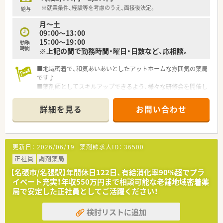
※就業条件、経験等を考慮のうえ、面接後決定。
給与
月～土
09：00～13：00
15：00～19：00
勤務
時間
※上記の間で勤務時間・曜日・日数など、応相談。
■地域密着で、和気あいあいとしたアットホームな雰囲気の薬局
です♪
■薬剤師としてスキルアップできるよう、様々な研修会を開催し
ています。
■接遇・マナーやＯＴＣサプリメントの知識習得、認定薬剤師や
詳細を見る
お問い合わせ
ケアマネージャーの資格取得支援も行っています！
■歴史ある地域密着型の薬局で、転居を伴う店舗異動はありませ
ん。
■耳鼻咽喉科の処方箋の他、面受けで内科や精神科の処方箋も応
更新日：
2026/06/19
薬剤師求人ID：
36500
需しています。
正社員
調剤薬局
【名張市/名張駅】年間休日122日、有給消化率90%超でプラ
イベート充実！年収550万円まで相談可能な老舗地域密着薬
局で安定した正社員としてご活躍ください！
検討リストに追加