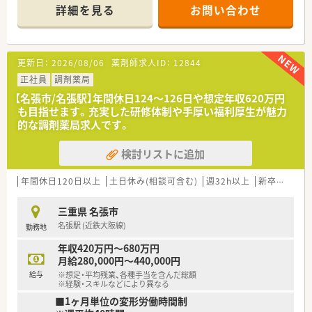
詳細を見る
お問い合わせ
【店舗情報と応需状況について】
■近鉄大阪線名張駅より徒歩13分の立地にあり、通勤しやすい
環境が整えられています。
■応需科目は内科と整形外科で、処方箋応需枚数は1日あたり80
更新日：
2026/08/06
薬剤師求人ID：
12844
枚から90枚ほどとなっています。
■薬局内では常時3名から4名ほどの薬剤師が勤務しており、体
正社員
調剤薬局
制も非常に安定しています。
【名張市/名張駅】年間休日124～126日や想定年収620万円
も目指せます。充実した研修体制や手厚い福利厚生が魅力
【求人情報について】
的な調剤薬局求人です。
■年収は380万円から620万円まで、これまでの経験や能力を考
慮して提示されます。
検討リストに追加
■ナショナル社員とエリア社員を選択可能で、個人の希望に合わ
せた働き方が選べます。
■各種手当や賞与が充実しており、長く安心して働き続けられる
年間休日120日以上
土日休み(相談可含む)
週32h以上
新卒可
未経
労働環境が魅力的です。
三重県 名張市
【勤務実態について】
名張駅 (近鉄大阪線)
勤務地
■年間休日は124日から126日確保されており、プライベートと
メリハリをつけて働けます。
年収420万円～680万円
■完全週休2日制を採用しており、夏季休暇や年末年始休暇など
月給280,000円～440,000円
の長期休暇も充実しています。
給与
※想定・平均残業、各種手当を含んだ総額
■残業時間の削減に努めており、ワークライフバランスを重視す
※経験・スキルなどにより異なる
る方に適した職場です。
■1ヶ月単位の変形労働時間制