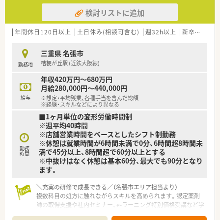
検討リストに追加
年間休日120日以上
土日休み(相談可含む)
週32h以上
新卒可
教育
三重県 名張市
桔梗が丘駅 (近鉄大阪線)
勤務地
年収420万円～680万円
月給280,000円～440,000円
給与
※想定・平均残業、各種手当を含んだ総額
※経験・スキルなどにより異なる
■1ヶ月単位の変形労働時間制
※週平均40時間
※店舗営業時間をベースとしたシフト制勤務
※休憩は就業時間が6時間未満で0分、6時間超8時間未
勤務
満で45分以上、8時間超で60分以上とする
時間
※中抜けはなく休憩は基本60分、最大でも90分となり
ます。
＼充実の研修で成長できる／（名張市エリア担当より）
複数科目の処方に触れながらスキルを高められます。認定薬剤
師の取得支援や社内セミナー、e-ラーニング特別価格受講など学
習環境が豊富に整っています。