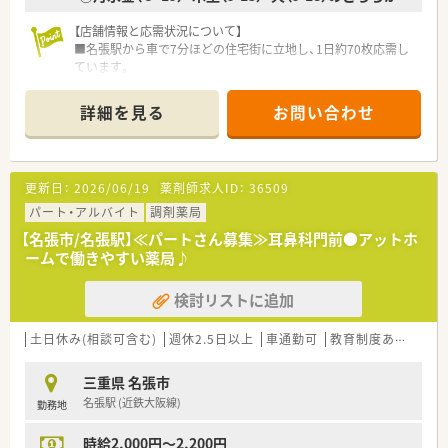
【店舗情報と応需状況について】
■名張駅から車で7分ほどの住宅街に立地し、1日約70枚応需し
ています。
■常勤2名の薬剤師と常勤2名の事務員さんが在籍しており、安
定した体制で業務に取り組むことができます
詳細を見る
お問い合わせ
■門前クリニックは予約制で曜日による処方箋の偏りはござい
ません。
【法人特徴について】
更新日：
2026/06/19
薬剤師求人ID：
36509
■三重県北部と愛知県を中心に18店舗を展開している調剤薬局
グループの一員で、三重県内でも勢いのある法人の一つです。
パート・アルバイト
調剤薬局
■出店形態はマンツーマン型が多く、地域密着型の薬局として患
【名張市/名張駅】≪パートさん募集≫耳鼻科門前●アットホ
者さんや地域社会への貢献を大切にしています。
ームで働きやすい薬局♪
■年に一度社長と直接面談する機会があり、従業員の意見や考え
を積極的に吸い上げる風通しの良い企業風土が魅力です。
検討リストに追加
【求人情報について】
■給与は経験や年齢を考慮し450万円から600万円で決定され、
土日休み(相談可含む)
週休2.5日以上
車通勤可
教育制度あり
シフ
高給与を目指せる環境が整っています。
■年間休日は120日以上と非常に多く、プライベートの時間もし
三重県 名張市
っかりと確保できる週休2日制を採用しています。
名張駅 (近鉄大阪線)
勤務地
■遠方からの転職者には住宅手当の支給があるほか、教育制度も
充実しているため安心してご入社いただけます。
時給2,000円～2,200円