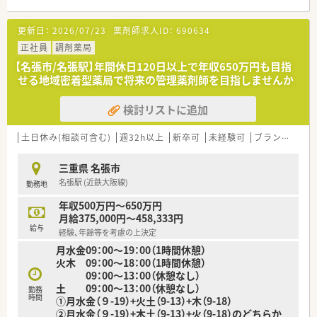
更新日：
2026/07/23
薬剤師求人ID：
690634
正社員
調剤薬局
【名張市/名張駅】年間休日120日以上で年収650万円も目指
せる地域密着型薬局で将来の管理薬剤師を目指しませんか
検討リストに追加
土日休み(相談可含む)
週32h以上
新卒可
未経験可
ブランク可
三重県 名張市
名張駅 (近鉄大阪線)
勤務地
年収500万円～650万円
月給375,000円～458,333円
給与
経験、年齢等を考慮の上決定
月水金09：00～19：00（1時間休憩）
火木 09：00～18：00（1時間休憩）
09：00～13：00（休憩なし）
土 09：00～13：00（休憩なし）
勤務
時間
①月水金（９-19）+火土（9-13）+木（9-18）
②月水金（９-19）+木土（9-13）+火（9-18）のどちらか