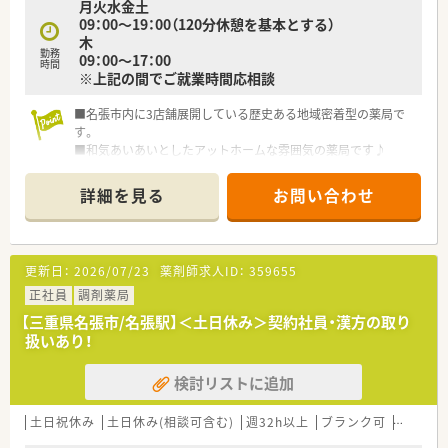
月火水金土
シフトによる他1日）で休暇が充実しています。
09：00～19：00（120分休憩を基本とする）
■有給休暇の消化率は90%を越えており、ご自身の希望に合わせ
木
てお休みを取得しやすい環境です。
勤務
09：00～17：00
■近隣に複数店舗を展開しているため、急なお休みが発生した際
時間
※上記の間でご就業時間応相談
にもフォロー体制が万全で安心です。
■名張市内に3店舗展開している歴史ある地域密着型の薬局で
す。
■和気あいあいとしたアットホームな雰囲気の薬局です♪
■眼科をメインに応需しています。
詳細を見る
お問い合わせ
更新日：
2026/07/23
薬剤師求人ID：
359655
正社員
調剤薬局
【三重県名張市/名張駅】＜土日休み＞契約社員・漢方の取り
扱いあり！
検討リストに追加
土日祝休み
土日休み(相談可含む)
週32h以上
ブランク可
転勤な