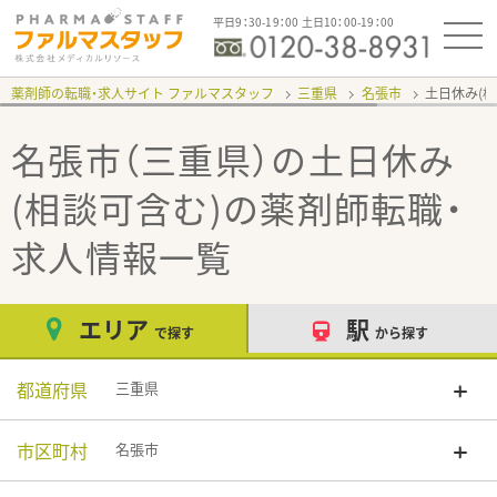
平日9：30-19：00 土日10：00-19：00
薬剤師の転職・求人サイト ファルマスタッフ
三重県
名張市
土日休み(
名張市（三重県）の土日休み
(相談可含む)
の薬剤師転職・
求人情報一覧
エリア
駅
で探す
から探す
都道府県
三重県
市区町村
名張市