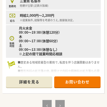
三重県 名張市
桔梗が丘駅 (近鉄大阪線)
勤務地
時給2,000円～2,200円
※就業条件、経験等を考慮のうえ、面接後決定。
給与
月火水金
09：00～19：00（休憩120分）
木
09：00～17：00（休憩60分）
勤務
土
時間
09：00～13：00（休憩なし）
※上記の間で就業時間応相談
■歴史ある地域密着型の薬局で、転居を伴う店舗異動はありませ
ん。
■整形外科の処方箋の他、面受けで内科や精神科の処方箋も応需
しています。
■接遇・マナーやＯＴＣサプリメントの知識習得、認定薬剤師や
詳細を見る
お問い合わせ
ケアマネージャーの資格取得支援も行っています！