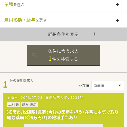
業種
を選ぶ
雇用形態 / 給与
を選ぶ
詳細条件を表示
条件に合う求人
1
件を
検索する
1
件の薬剤師求人
並び順
更新日：
2026/07/23
薬剤師求人ID：
723151
正社員
調剤薬局
【松阪市/松阪駅】急募！今後の医療を担う・在宅に本気で取り
組む薬局！◇5万円/月の地域手当あり