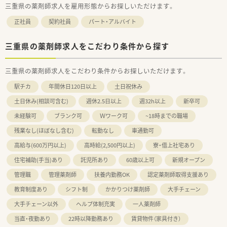
三重県の薬剤師求人を雇用形態からお探しいただけます。
正社員
契約社員
パート・アルバイト
三重県の薬剤師求人をこだわり条件から探す
三重県の薬剤師求人をこだわり条件からお探しいただけます。
駅チカ
年間休日120日以上
土日祝休み
土日休み(相談可含む)
週休2.5日以上
週32h以上
新卒可
未経験可
ブランク可
Ｗワーク可
~18時までの職場
残業なし(ほぼなし含む)
転勤なし
車通勤可
高給与(600万円以上)
高時給(2,500円以上)
寮・借上社宅あり
住宅補助(手当)あり
託児所あり
60歳以上可
新規オープン
管理職
管理薬剤師
扶養内勤務OK
認定薬剤師取得支援あり
教育制度あり
シフト制
かかりつけ薬剤師
大手チェーン
大手チェーン以外
ヘルプ体制充実
一人薬剤師
当直・夜勤あり
22時以降勤務あり
賃貸物件（家具付き）