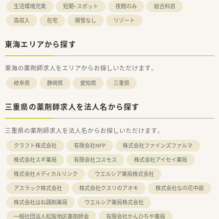
生活環境充実
短期・スポット
夜間のみ
総合科目
高収入
在宅
積雪なし
リゾート
東海エリアから探す
東海の薬剤師求人をエリアからお探しいただけます。
岐阜県
静岡県
愛知県
三重県
三重県の薬剤師求人を法人名から探す
三重県の薬剤師求人を法人名からお探しいただけます。
クラフト株式会社
有限会社NFP
株式会社ファインズファルマ
株式会社スギ薬局
有限会社コスモス
株式会社アイセイ薬局
株式会社メディカルリンク
ウエルシア薬局株式会社
アスラック株式会社
株式会社クスリのアオキ
株式会社なの花中部
株式会社はね調剤薬局
ウエルシア薬局株式会社
一般社団法人松阪地区薬剤師会
有限会社かんひちや薬局