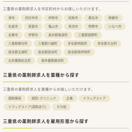
三重県の薬剤師求人を市区町村からお探しいただけます。
津市
四日市市
伊勢市
松阪市
桑名市
鈴鹿市
名張市
尾鷲市
亀山市
鳥羽市
熊野市
いなべ市
志摩市
伊賀市
員弁郡東員町
三重郡菰野町
三重郡朝日町
三重郡川越町
多気郡明和町
多気郡大台町
度会郡玉城町
度会郡度会町
度会郡南伊勢町
北牟婁郡紀北町
南牟婁郡御浜町
三重県の薬剤師求人を業種から探す
三重県の薬剤師求人を業種からお探しいただけます。
調剤薬局
病院・クリニック
企業
ドラッグストア
ドラッグストア(調剤あり)
その他
三重県の薬剤師求人を雇用形態から探す