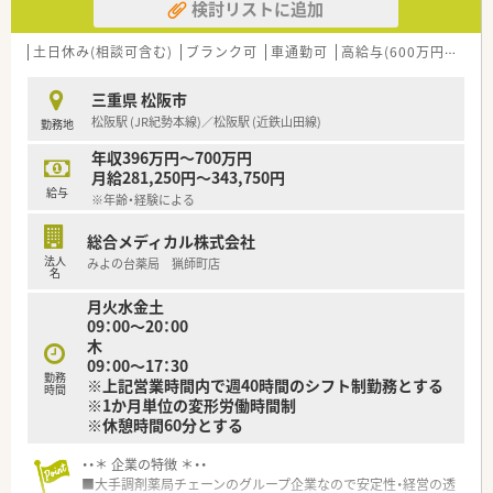
検討リストに追加
土日休み(相談可含む)
ブランク可
車通勤可
高給与(600万円以上)
三重県 松阪市
松阪駅 (JR紀勢本線)／松阪駅 (近鉄山田線)
勤務地
年収396万円～700万円
月給281,250円～343,750円
給与
※年齢・経験による
総合メディカル株式会社
法人
みよの台薬局 猟師町店
名
月火水金土
09：00～20：00
木
09：00～17：30
勤務
※上記営業時間内で週40時間のシフト制勤務とする
時間
※1か月単位の変形労働時間制
※休憩時間60分とする
・・＊ 企業の特徴 ＊・・
■大手調剤薬局チェーンのグループ企業なので安定性・経営の透