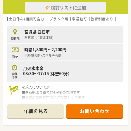
検討リストに追加
土日休み(相談可含む)
ブランク可
車通勤可
教育制度あり
~18時
宮城県 白石市
白石駅 (JR東北本線)
勤務地
時給1,800円～2,200円
※経験者例・スキル等考慮
給与
月火水木金
08:30～17:15（休憩60分）
勤務
時間
≪求人について≫
■白石駅より車で7分程度の立地です
■地域の基幹病院でのご就業となります
■現在薬剤師5名体制ですが、増員での募集となります
■入院患者様の調剤業務の他、外来の患者様の調剤業務について
詳細を見る
お問い合わせ
もご対応していただきます
■日曜日・祝日に月1回程度、日直対応していただく他は、平日メ
インでご就業いただけます。