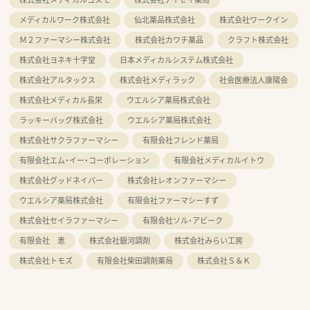
メディカルワーク株式会社
仙北薬品株式会社
株式会社ワークイン
Ｍ２ファーマシー株式会社
株式会社カワチ薬品
クラフト株式会社
株式会社ヨネキ十字堂
日本メディカルシステム株式会社
株式会社アルタックス
株式会社メディラック
社会医療法人康陽会
株式会社メディカル長栄
ウエルシア薬局株式会社
ラッキーバッグ株式会社
ウエルシア薬局株式会社
株式会社サクラファーマシー
有限会社フレンド薬局
有限会社エム・イー・コーポレーション
有限会社メディカルイトウ
株式会社グッドネイバー
株式会社レオンファーマシー
ウエルシア薬局株式会社
有限会社ファーマシーすず
株式会社セイラファーマシー
有限会社ソル・アビーク
有限会社 恵
株式会社銀河調剤
株式会社みらい工房
株式会社トモズ
有限会社柴田調剤薬局
株式会社Ｓ＆Ｋ