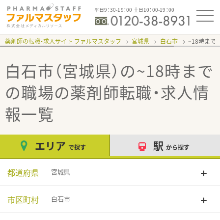
平日9：30-19：00 土日10：00-19：00
薬剤師の転職・求人サイト ファルマスタッフ
宮城県
白石市
~18時まで
白石市（宮城県）の~18時まで
の職場
の薬剤師転職・求人情
報一覧
エリア
駅
で探す
から探す
都道府県
宮城県
市区町村
白石市