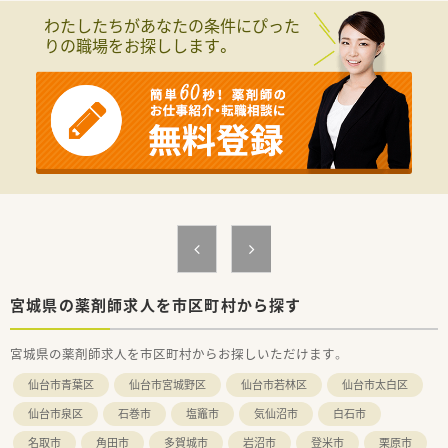
≪こんな方にオススメ≫
わたしたちがあなたの条件にぴった
◆ご家庭との両立を図りたい方へもオススメ
りの職場をお探しします。
◆仙南エリアにて地域医療に貢献されたい方にオススメ
≪病院について≫
■仙南エリアの基幹病院として長年地域の方々に親しまれてい
る一般病院です。
■従業員同士がお互いに尊重し合い、働ける職場です。
■外部の研修、学会参加に関しても費用補助があり、従業員の
方々の学びをサポートしております。
宮城県の薬剤師求人を市区町村から探す
宮城県の薬剤師求人を市区町村からお探しいただけます。
仙台市青葉区
仙台市宮城野区
仙台市若林区
仙台市太白区
仙台市泉区
石巻市
塩竈市
気仙沼市
白石市
名取市
角田市
多賀城市
岩沼市
登米市
栗原市