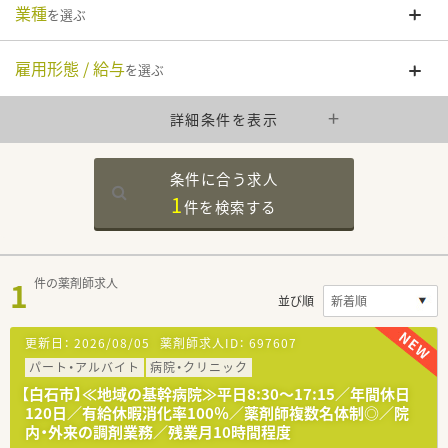
業種
を選ぶ
雇用形態 / 給与
を選ぶ
詳細条件を表示
条件に合う求人
1
件を
検索する
1
件の薬剤師求人
並び順
更新日：
2026/08/05
薬剤師求人ID：
697607
パート・アルバイト
病院・クリニック
【白石市】≪地域の基幹病院≫平日8:30～17:15／年間休日
120日／有給休暇消化率100％／薬剤師複数名体制◎／院
内・外来の調剤業務／残業月10時間程度