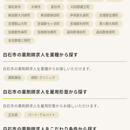
東松島市
大崎市
富谷市
刈田郡蔵王町
柴田郡大河原町
柴田郡柴田町
伊具郡丸森町
亘理郡亘理町
亘理郡山元町
宮城郡七ヶ浜町
宮城郡利府町
黒川郡大和町
加美郡色麻町
加美郡加美町
遠田郡涌谷町
遠田郡美里町
本吉郡南三陸町
白石市の薬剤師求人を業種から探す
白石市の薬剤師求人を業種からお探しいただけます。
調剤薬局
病院・クリニック
白石市の薬剤師求人を雇用形態から探す
白石市の薬剤師求人を雇用形態からお探しいただけます。
正社員
パート・アルバイト
白石市の薬剤師求人をこだわり条件から探す