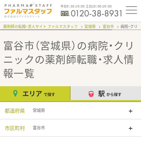
平日9：30-19：00 土日10：00-19：00
薬剤師の転職・求人サイト ファルマスタッフ
宮城県
富谷市
病院・クリ
富谷市（宮城県）の病院・クリ
ニック
の薬剤師転職・求人情
報一覧
エリア
駅
で探す
から探す
都道府県
宮城県
市区町村
富谷市