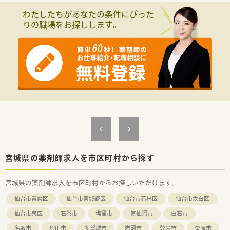
リハビリテーションを専門とした仙台市近郊の病院です。
わたしたちがあなたの条件にぴった
現在薬剤師2名体制ですが、増員での募集となります。
りの職場をお探しします。
宮城県の薬剤師求人を市区町村から探す
宮城県の薬剤師求人を市区町村からお探しいただけます。
仙台市青葉区
仙台市宮城野区
仙台市若林区
仙台市太白区
仙台市泉区
石巻市
塩竈市
気仙沼市
白石市
名取市
角田市
多賀城市
岩沼市
登米市
栗原市