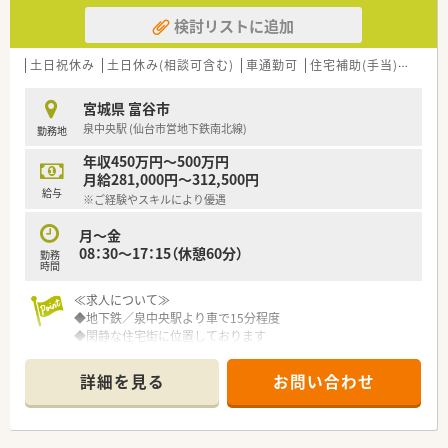
検討リストに追加
土日祝休み
土日休み(相談可含む)
車通勤可
住宅補助(手当)あり
宮城県 富谷市
泉中央駅 (仙台市営地下鉄南北線)
勤務地
年収450万円～500万円
月給281,000円～312,500円
給与
※ご経験やスキルにより優遇
月～金
08：30～17：15（休憩60分）
勤務
時間
≪求人について≫
◆地下鉄／泉中央駅より車で15分程度
◆閑静な住宅街に位置しております
◆平日／月～金8：30～17:15（休憩60分）までの勤務
◆基本土日祝休み
詳細を見る
お問い合わせ
◆年収450万円～500万円優遇
◆残業ほぼなし
【病院について】