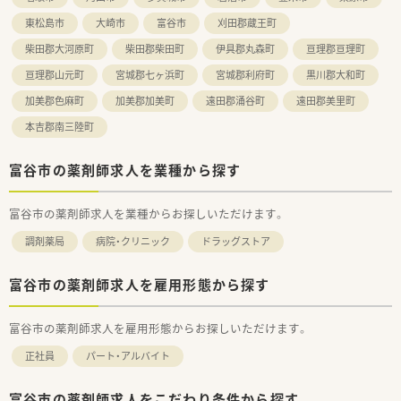
東松島市
大崎市
富谷市
刈田郡蔵王町
柴田郡大河原町
柴田郡柴田町
伊具郡丸森町
亘理郡亘理町
亘理郡山元町
宮城郡七ヶ浜町
宮城郡利府町
黒川郡大和町
加美郡色麻町
加美郡加美町
遠田郡涌谷町
遠田郡美里町
本吉郡南三陸町
富谷市の薬剤師求人を業種から探す
富谷市の薬剤師求人を業種からお探しいただけます。
調剤薬局
病院・クリニック
ドラッグストア
富谷市の薬剤師求人を雇用形態から探す
富谷市の薬剤師求人を雇用形態からお探しいただけます。
正社員
パート・アルバイト
富谷市の薬剤師求人をこだわり条件から探す