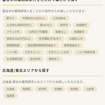
富谷市の薬剤師求人をこだわり条件からお探しいただけます。
駅チカ
年間休日120日以上
土日祝休み
土日休み(相談可含む)
週32h以上
新卒可
未経験可
ブランク可
~18時までの職場
転勤なし
車通勤可
高給与(600万円以上)
住宅補助(手当)あり
60歳以上可
管理薬剤師
認定薬剤師取得支援あり
教育制度あり
シフト制
大手チェーン
大手チェーン以外
ヘルプ体制充実
生活環境充実
総合科目
積雪あり
北海道/東北エリアから探す
北海道/東北の薬剤師求人をエリアからお探しいただけます。
北海道
青森県
岩手県
宮城県
秋田県
山形県
福島県