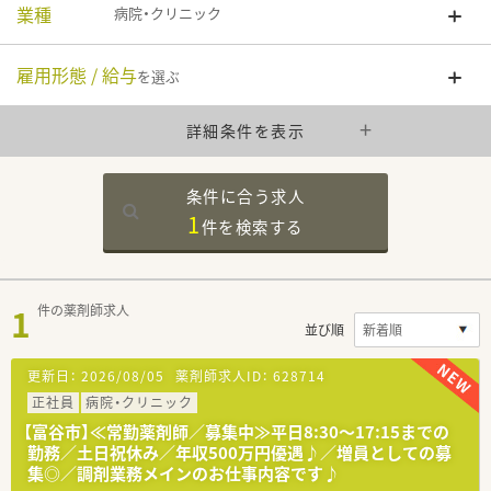
業種
病院・クリニック
雇用形態 / 給与
を選ぶ
詳細条件を表示
条件に合う求人
1
件を
検索する
1
件の薬剤師求人
並び順
更新日：
2026/08/05
薬剤師求人ID：
628714
正社員
病院・クリニック
【富谷市】≪常勤薬剤師／募集中≫平日8:30～17:15までの
勤務／土日祝休み／年収500万円優遇♪／増員としての募
集◎／調剤業務メインのお仕事内容です♪