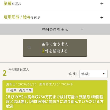
業種
を選ぶ
雇用形態 / 給与
を選ぶ
詳細条件を表示
条件に合う求人
2
件を
検索する
2
件の薬剤師求人
並び順
更新日：
2026/06/30
薬剤師求人ID：
702649
正社員
調剤薬局
【えびの市】≪高年収750万円まで検討可能≫ 残業月1時間程
度とほぼ無し！地域医療に前向きに取り組んでいただける方
歓迎