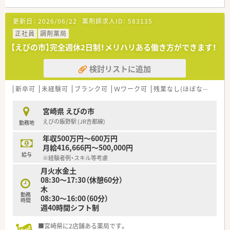
■えびの上江駅から徒歩5分の好立地にあり、毎日の通勤に非常
に便利な環境が整っている調剤薬局です。
更新日：
2026/06/22
薬剤師求人ID：
583135
■近隣のクリニックから内科や循環器科をはじめ、幅広い科目の
処方箋を1日に約60枚ほど応需しています。
正社員
調剤薬局
■今後は居宅などの在宅医療にも注力していく予定であり、地域
【えびの市】完全週休2日制！メリハリある働き方ができます！
医療に深く貢献できるやりがいのある環境です。
検討リストに追加
【法人特徴について】
■宮崎県内に複数の店舗を展開しており、地域に根ざした安定し
た経営基盤を持つ信頼できる法人です。
新卒可
未経験可
ブランク可
Ｗワーク可
残業なし(ほぼなし含む)
■店舗間の異動がないため、一つの店舗に腰を据えて長く安定的
に勤務できる働きやすい環境が魅力です。
宮崎県 えびの市
■従業員の生活をサポートするため、社宅補助半額負担や引越し
えびの飯野駅 (JR吉都線)
勤務地
費用の相談など福利厚生が充実しています。
年収500万円～600万円
【こんな方にオススメ】
月給416,666円～500,000円
■引越し費用の相談や住宅手当の半額補助があるため、遠方から
給与
※経験者例・スキル等考慮
宮崎県への移住や転職をお考えの方に最適です。
月火水金土
■店舗異動がなく、一つの地域に根ざして長期的なキャリアを形
08:30～17:30（休憩60分）
成したいと考える安定志向の方におすすめです。
木
■高年収とプライベートの充実の両立を目指しており、労働環境
勤務
08:30～16:00（60分）
の良さを重視して求人をお探しの方にぴったりです。
時間
週40時間シフト制
■宮崎県に2店舗ある薬局です。