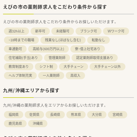
えびの市の薬剤師求人をこだわり条件から探す
えびの市の薬剤師求人をこだわり条件からお探しいただけます。
週32h以上
新卒可
未経験可
ブランク可
Ｗワーク可
~18時までの職場
残業なし(ほぼなし含む)
転勤なし
車通勤可
高給与(600万円以上)
寮・借上社宅あり
住宅補助(手当)あり
管理薬剤師
認定薬剤師取得支援あり
教育制度あり
シフト制
大手チェーン
大手チェーン以外
ヘルプ体制充実
一人薬剤師
高収入
九州/沖縄エリアから探す
九州/沖縄の薬剤師求人をエリアからお探しいただけます。
福岡県
佐賀県
長崎県
熊本県
大分県
宮崎県
鹿児島県
沖縄県