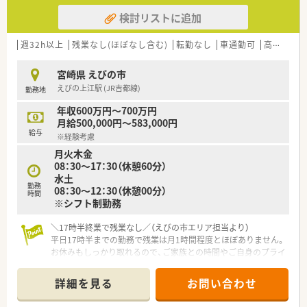
検討リストに追加
週32h以上
残業なし(ほぼなし含む)
転勤なし
車通勤可
高給与(600万円以上)
宮崎県 えびの市
えびの上江駅 (JR吉都線)
勤務地
年収600万円～700万円
月給500,000円～583,000円
給与
※経験考慮
月火木金
08：30～17：30（休憩60分）
水土
勤務
08：30〜12：30（休憩00分）
時間
※シフト制勤務
＼17時半終業で残業なし／（えびの市エリア担当より）
平日17時半までの勤務で残業は月1時間程度とほぼありません。
お休みもしっかり取れるので、ご家族との時間やご自身のプライ
ベートを大切にしながら無理なく働ける環境が整っています。
＊------------------------------------------＊
詳細を見る
お問い合わせ
【店舗情報と応需状況について】