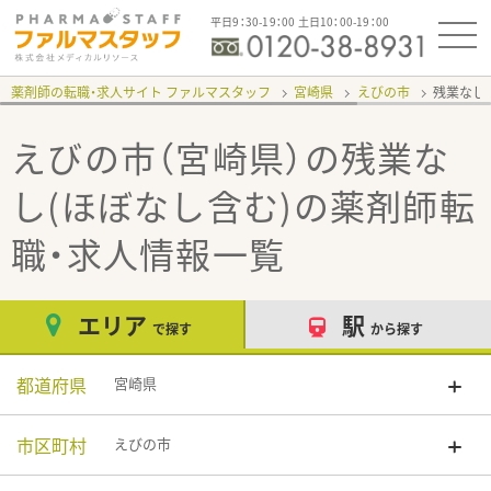
平日9：30-19：00 土日10：00-19：00
薬剤師の転職・求人サイト ファルマスタッフ
宮崎県
えびの市
残業なし
えびの市（宮崎県）の残業な
し(ほぼなし含む)
の薬剤師転
職・求人情報一覧
エリア
駅
で探す
から探す
都道府県
宮崎県
市区町村
えびの市