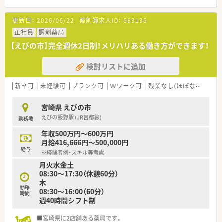
■えびの上江駅から徒歩5分の好立地にあり、毎日の通勤に非常
に便利な環境が整っている調剤薬局です。
更新日：
2026/06/22
薬剤師求人ID：
583135
■近隣のクリニックから内科や循環器科をはじめ、幅広い科目の
処方箋を1日に約60枚ほど応需しています。
正社員
調剤薬局
■今後は居宅などの在宅医療にも注力していく予定であり、地域
【えびの市】完全週休2日制！メリハリある働き方ができます！
医療に深く貢献できるやりがいのある環境です。
検討リストに追加
【法人特徴について】
■宮崎県内に複数の店舗を展開しており、地域に根ざした安定し
た経営基盤を持つ信頼できる法人です。
新卒可
未経験可
ブランク可
Ｗワーク可
残業なし(ほぼなし含む)
■店舗間の異動がないため、一つの店舗に腰を据えて長く安定的
に勤務できる働きやすい環境が魅力です。
宮崎県 えびの市
■従業員の生活をサポートするため、社宅補助半額負担や引越し
えびの飯野駅 (JR吉都線)
勤務地
費用の相談など福利厚生が充実しています。
年収500万円～600万円
【こんな方にオススメ】
月給416,666円～500,000円
■引越し費用の相談や住宅手当の半額補助があるため、遠方から
給与
※経験者例・スキル等考慮
宮崎県への移住や転職をお考えの方に最適です。
月火水金土
■店舗異動がなく、一つの地域に根ざして長期的なキャリアを形
08:30～17:30（休憩60分）
成したいと考える安定志向の方におすすめです。
木
■高年収とプライベートの充実の両立を目指しており、労働環境
勤務
08:30～16:00（60分）
の良さを重視して求人をお探しの方にぴったりです。
時間
週40時間シフト制
■宮崎県に2店舗ある薬局です。