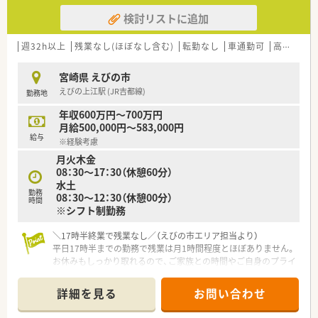
検討リストに追加
週32h以上
残業なし(ほぼなし含む)
転勤なし
車通勤可
高給与(600万円以上)
宮崎県 えびの市
えびの上江駅 (JR吉都線)
勤務地
年収600万円～700万円
月給500,000円～583,000円
給与
※経験考慮
月火木金
08：30～17：30（休憩60分）
水土
勤務
08：30〜12：30（休憩00分）
時間
※シフト制勤務
＼17時半終業で残業なし／（えびの市エリア担当より）
平日17時半までの勤務で残業は月1時間程度とほぼありません。
お休みもしっかり取れるので、ご家族との時間やご自身のプライ
ベートを大切にしながら無理なく働ける環境が整っています。
＊------------------------------------------＊
詳細を見る
お問い合わせ
【店舗情報と応需状況について】