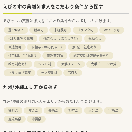
えびの市の薬剤師求人をこだわり条件から探す
えびの市の薬剤師求人をこだわり条件からお探しいただけます。
週32h以上
新卒可
未経験可
ブランク可
Ｗワーク可
~18時までの職場
残業なし(ほぼなし含む)
転勤なし
車通勤可
高給与(600万円以上)
寮・借上社宅あり
住宅補助(手当)あり
管理薬剤師
認定薬剤師取得支援あり
教育制度あり
シフト制
大手チェーン
大手チェーン以外
ヘルプ体制充実
一人薬剤師
高収入
九州/沖縄エリアから探す
九州/沖縄の薬剤師求人をエリアからお探しいただけます。
福岡県
佐賀県
長崎県
熊本県
大分県
宮崎県
鹿児島県
沖縄県