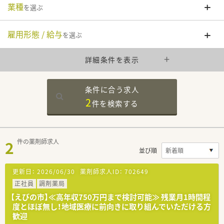
業種
を選ぶ
雇用形態 / 給与
を選ぶ
詳細条件を表示
条件に合う求人
2
件を
検索する
2
件の薬剤師求人
並び順
更新日：
2026/06/30
薬剤師求人ID：
702649
正社員
調剤薬局
【えびの市】≪高年収750万円まで検討可能≫ 残業月1時間程
度とほぼ無し！地域医療に前向きに取り組んでいただける方
歓迎