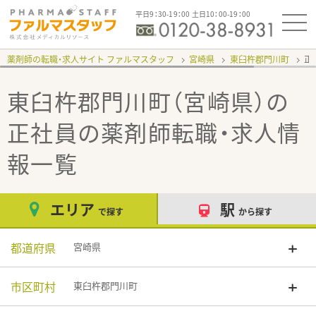
平日9：30-19：00 土日10：00-19：00
薬剤師の転職・求人サイト ファルマスタッフ
宮崎県
東臼杵郡門川町
正
東臼杵郡門川町（宮崎県）の
正社員
の薬剤師転職・求人情
報一覧
エリア
駅
で探す
から探す
都道府県
宮崎県
市区町村
東臼杵郡門川町