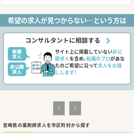
（異動・転勤について）
①全国勤務社員：全店舗を対象とした異動が可能な社員
②エリア社員：限定した地区内での転居を伴う異動が可能な社員
希望の求人が見つからない…という方は
③薬剤師職Ⅲ（ローカル社員）：転居を伴う異動がない社員から選
択可能です。
※①②は借上社宅が適用、③は住宅補助手当もございます。
コンサルタントに相談する
＜休暇制度・福利厚生も充実です＞
■正社員であれば有給は入社時から付与。勤務年数に応じて最
サイト上に掲載していない
非公
大20日付与がございます。
■連続休暇制度、メモリアル休暇、サポート休暇、ボランティア
開求人
を含め、
転職のプロ
があな
休暇などワークライフバランスを推奨されています。年間休日
たのご希望に沿って
求人をお探
は約124日ございます。
しします！
■子育て支援も充実しており男女問わず子育てをしながら働く
方をサポートする様々な制度が整っています。
育休はお子さんが3歳になるまで取得でき、時短勤務は小学校1
年生の修了まで取得可能です。
＜研修制度・スキルアップ体制もばっちり＞
■独自の研修システムを活用し効率的かつ効果的なスキルアッ
プを支援しています。
その他、カフェテリア研修や社内学術大会などその方が目指す社
会人像に合わせた学ぶ環境が充実しています。
宮崎県の薬剤師求人を市区町村から探す
■将来は専門薬剤師として活躍される方、またはマネージャーと
しての店舗運営に携わる方など、自身の志向に合わせたキャリア