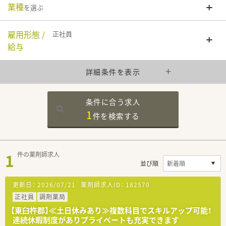
業種
を選ぶ
雇用形態 /
正社員
給与
詳細条件を表示
条件に合う求人
1
件を
検索する
1
件の薬剤師求人
並び順
更新日：
2026/07/21
薬剤師求人ID：
182570
正社員
調剤薬局
【東臼杵郡】≪土日休みあり≫複数科目でスキルアップ可能！
連続休暇制度がありプライベートも充実できます