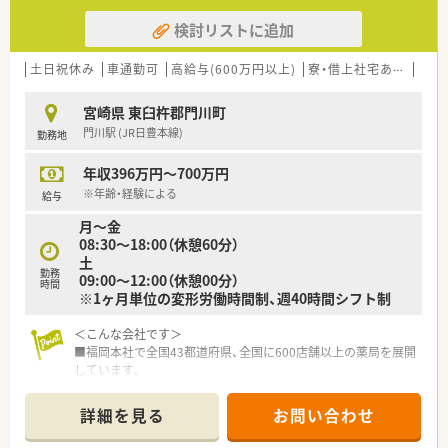
検討リストに追加
土日祝休み
車通勤可
高給与(600万円以上)
寮・借上社宅あり
大手
宮崎県 東臼杵郡門川町
門川駅 (JR日豊本線)
勤務地
年収396万円～700万円
※年齢・経験による
給与
月～金
08:30～18:00（休憩60分）
土
勤務
09:00～12:00（休憩00分）
時間
※1ヶ月単位の変形労働時間制、週40時間シフト制
＜こんな会社です＞
■福岡本社で全国43都道府県、全国に600店舗以上の薬局を展開
しています。
開業支援も行っているため、医療機関との関係も良好で積極的に
コミュニケーションを図っています。
詳細を見る
お問い合わせ
■全国転勤がないエリア社員もありますので、地元で長く勤務す
る事も可能です。