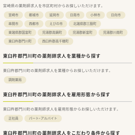
が描けます。
宮崎県の薬剤師求人を市区町村からお探しいただけます。
また希望者は人事、教育、経営コンサル等に携わることも可能で
宮崎市
都城市
延岡市
日南市
小林市
日向市
す。
串間市
西都市
えびの市
北諸県郡三股町
＜こんな方にもおすすめ＞
■しっかりとした教育体制のもとで薬剤師としてのスキルを磨
東諸県郡国富町
児湯郡高鍋町
児湯郡新富町
児湯郡川南町
きたい方
東臼杵郡門川町
西臼杵郡高千穂町
■ライフスタイルに合わせて長くご勤務していきたい方
東臼杵郡門川町の薬剤師求人を業種から探す
東臼杵郡門川町の薬剤師求人を業種からお探しいただけます。
調剤薬局
東臼杵郡門川町の薬剤師求人を雇用形態から探す
東臼杵郡門川町の薬剤師求人を雇用形態からお探しいただけます。
正社員
パート・アルバイト
東臼杵郡門川町の薬剤師求人をこだわり条件から探す