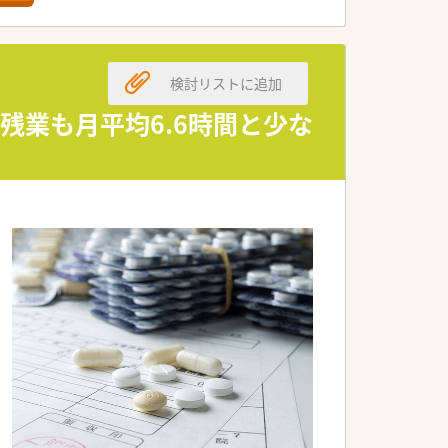
っております。
めています。
検討リストに追加
優良企業です。
で残業も月平均6.6時間と少な
に大変オススメです。
指したい方に最適です。
い方に向いています。