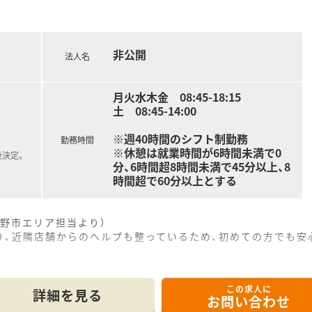
る風土が根付いておりスタッフ同士のコミュニケーションも活
るほか産休や育休および介護休業制度の取得実績も豊富です。
非公開
法人名
月火水木金 08:45-18:15
土 08:45-14:00
※週40時間のシフト制勤務
勤務時間
※休憩は就業時間が6時間未満で0
後決定。
分、6時間超8時間未満で45分以上、8
時間超で60分以上とする
野市エリア担当より）
り、近隣店舗からのヘルプも整っているため、初めての方でも安
の場所に立地しており、毎日の通勤にも便利で無理なく通うこと
この求人に
応需しており、幅広い年齢層の患者様に対応するため地域医療に
詳細を見る
お問い合わせ
であり、マンツーマン型を採用しているためスムーズに疑義照会