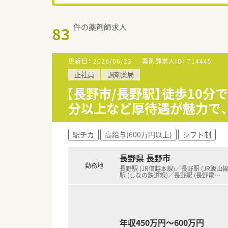
件の薬剤師求人
83
更新日：
2026/06/23
薬剤師求人ID：
714445
正社員
調剤薬局
【長野市/長野駅】徒歩10分
分以上など厚待遇が魅力で
駅チカ
高給与(600万円以上)
シフト制
長野県 長野市
勤務地
長野駅 (JR信越本線)／長野駅 (JR飯山
駅 (しなの鉄道線)／長野駅 (長野電
…
年収450万円～600万円