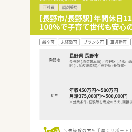
■正社員の勤務薬剤師としての募
正社員
調剤薬局
■服薬指導や監査および調剤業
■賞与は年2回で平均約3.8か
【長野市/長野駅】年間休日
100％で子育て世代も安心
【職場環境と雰囲気】
■調剤指示書には薬品の棚番が
■薬品の棚割りは使用頻度の高
新卒可
未経験可
ブランク可
車通勤可
■大手企業ならではの整った設
長野県 長野市
勤務地
長野駅 (JR信越本線)／長野駅 (JR飯山
駅 (しなの鉄道線)／長野駅 (長野電
…
年収450万円～580万円
月給375,000円～500,000円
給与
※就業条件、経験等を考慮のうえ、面接
＼未経験の方も手厚くサポート！