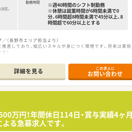
勤務時間
※週40時間のシフト制勤務
後決定。
※休憩は就業時間が6時間未満で0
分、6時間超8時間未満で45分以上、8
時間超で60分以上とする
／（長野市エリア担当より）
に推進しており、幅広いスキルが身につく環境です。将来は薬局
す！
この求人に
徒歩10分というアクセス良好な場所に位置する地域密着型の店
詳細を見る
お問い合わせ
て外科や整形外科など幅広い科目の処方箋を日々応需していま
携が可能なマンツーマン型の体制をとっており良好な関係性を
剤から監査や服薬指導まで幅広い業務を担当していただきます
で最高年収600万円からの高待遇でのスタートが可能です。
ヶ月分以上支給されているなど収入面での安心感があります。
600万円！年間休日114日・賞与実績4
による急募求人です。
を積極的に導入しており効率よく業務を進められる環境です。