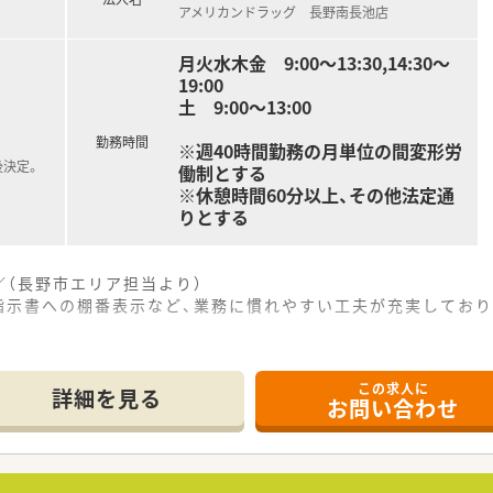
アメリカンドラッグ 長野南長池店
月火水木金 9:00～13:30,14:30～
19:00
土 9:00～13:00
勤務時間
※週40時間勤務の月単位の間変形労
後決定。
働制とする
※休憩時間60分以上、その他法定通
りとする
（長野市エリア担当より）
指示書への棚番表示など、業務に慣れやすい工夫が充実しており
この求人に
0分ほどの場所に位置しており、マイカー通勤が可能で毎日の通
詳細を見る
お問い合わせ
箋を応需しており、特定の領域に特化した専門的な知識を深く学
を増やしていく方針であり、より地域の医療ニーズに貢献できる