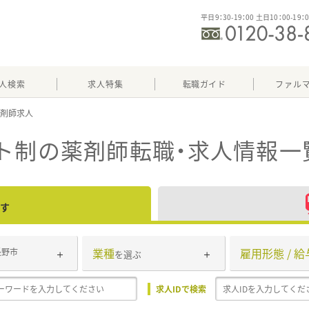
平日9：30-19：00 土日10：00-19：
人検索
求人特集
転職ガイド
ファル
ト制
の薬剤師転職・求人情報一
す
業種
雇用形態 / 給
長野市
を選ぶ
求人IDで検索