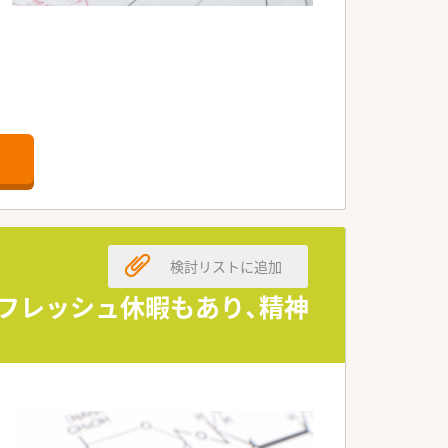
力の店舗です。
えております。
機能しています。
ただける法人です。
ている企業です。
検討リストに追加
を進めています。
でリフレッシュ休暇もあり、精神
したい方に大変オススメです。
たい方に最適な就業環境です。
応できる職場を求める方に最適です。