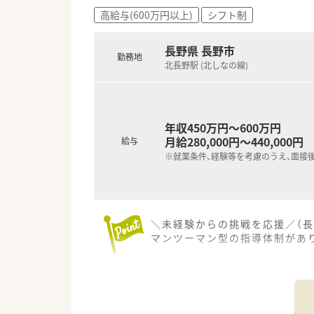
■会社全体で従業員を大切にす
高給与(600万円以上)
シフト制
■有給休暇が法定通り付与され
長野県 長野市
勤務地
北長野駅 (北しなの線)
年収450万円～600万円
月給280,000円～440,000円
給与
※就業条件、経験等を考慮のうえ、面接
＼未経験からの挑戦を応援／（長
マンツーマン型の指導体制があ
【店舗情報と応需状況について】
■北長野駅から徒歩12分ほど
■主に小児科と内科の処方箋を
■医院との関係性は非常に良好