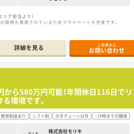
エリア担当より）
暇の取得も推奨されているためプライベートも充実です。
所に位置しており、通勤の負担が少なく通いやすい立地環境が魅
この求人に
については、ご面接時などに随時詳細情報をお伝えする体制を整
詳細を見る
お問い合わせ
をメインに応需しており、地域に根ざしたかかりつけ薬局として
プ会社であり、安定した経営基盤のもとで長く安心してご勤務い
を展開しており、地域医療を支える重要なネットワークを構築し
れており、従業員の健康と働きやすさを第一に考えた環境づくり
万円から580万円可能！年間休日116日
ける環境です。
し、残業が少なくきちんとお休みが取れる環境で長期的に勤務
いる職場で、ご自身の努力や成果をしっかりと給与に反映させ
る企業をお探しで、将来のライフステージの変化にも柔軟に対
教育制度あり
シフト制
大手チェーン以外
~18時までの職場
株式会社モリキ
法人名