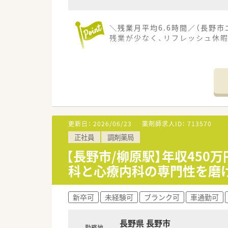
＼残業月平均6.6時間／（長野市
残業が少なく、リフレッシュ休
【店舗情報と応需状況について】
■柳原駅から車で1分ほどの場
■詳しい応需科目や処方箋枚数
■近隣の医療機関からの処方箋
【法人特徴について】
■大手医薬品メーカーのグルー
更新日：
2026/06/23
薬剤師求人ID：
713570
■長野県内を中心に多数の店舗
正社員
調剤薬局
■健康経営優良法人にも認定さ
【長野市/柳原駅】年収450
【こんな方にオススメ】
科と心療内科の専門性を磨
■ワークライフバランスを重視
■明確な評価制度が用意されて
■子育て支援制度が充実してい
新卒可
未経験可
ブランク可
車通勤可
長野県 長野市
勤務地