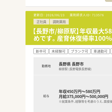
【法人特徴について】
■1981年の設立以来、長野市
更新日：
2026/06/23
薬剤師求人ID：
713576
■国が目指す薬局の在り方に則
正社員
調剤薬局
■患者様と同様に従業員を大切
【長野市/柳原駅】年収最大5
【こんな方にオススメ】
めです。産育休復帰率100
■手厚い住宅手当や高水準の賞
■在宅業務やかかりつけ薬剤師
■ドミナント展開による手厚い
新卒可
未経験可
ブランク可
車通勤可
長野県 長野市
勤務地
柳原駅 (長野電鉄長野線)
年収450万円～580万円
月給375,000円～500,000円
給与
※就業条件、経験等を考慮のうえ、面接