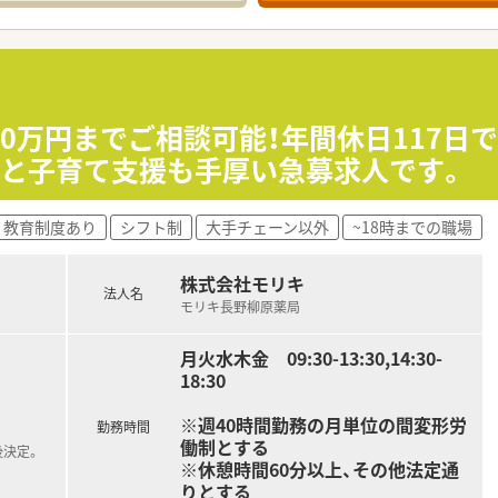
を中心に12店舗を展開し、地域に根差した安定した企業運営を行
り、かかりつけ機能や在宅業務を積極的に推進して医療の質を高
にする社風であり、福利厚生や条件面で手厚い優遇を図っている
80万円までご相談可能！年間休日117日
％と子育て支援も手厚い急募求人です。
与など、充実した福利厚生のもとで安心して長く働き続けたい方
としてのスキルを磨き、これからの時代に求められる薬剤師を目
フォロー体制があるため、チームワークを大切にしながら働きた
教育制度あり
シフト制
大手チェーン以外
~18時までの職場
株式会社モリキ
法人名
モリキ長野柳原薬局
月火水木金 09:30-13:30,14:30-
18:30
※週40時間勤務の月単位の間変形労
勤務時間
働制とする
後決定。
※休憩時間60分以上、その他法定通
りとする