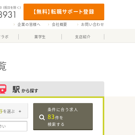
00
（祝日を除く）
【無料】転職サポート登録
企業の皆様へ
会社概要
お問い合わせ
マラボ
薬学生
支店紹介
覧
駅
から探す
条件に合う求人
与
を選ぶ
83
件を
検索する