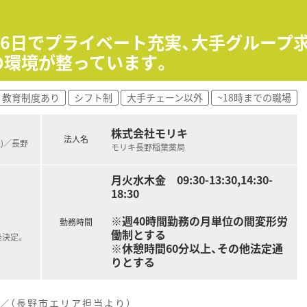
集であり、想定年収は450万円から580万円とご経験に応じ
務全般をお任せするため、薬剤師としての基本的なスキルを存分
月分の支給実績があり、日々の頑張りがしっかりと収入に還元さ
116日でプライベート充実、大手グループ
の環境が整っています。
明確に表示されているため、配置場所を覚える負担が少なく安心
い順に整理されており、日々の調剤業務が効率よく行えるよう工
教育制度あり
シフト制
大手チェーン以外
~18時までの職場
備がありながらも、アットホームで温かい雰囲気があり馴染みや
株式会社モリキ
法人名
線)／長野
モリキ長野稲葉薬局
月火水木金 09:30-13:30,14:30-
18:30
※週40時間勤務の月単位の間変形労
勤務時間
働制とする
後決定。
※休憩時間60分以上、その他法定通
りとする
／（長野市エリア担当より）