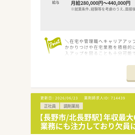
月給280,000円～440,000円
給与
※就業条件、経験等を考慮のうえ、面接
＼在宅や管理職へキャリアアップ
かかりつけや在宅業務を積極的
入アップを図ることも十分可能で
【店舗情報と応需状況について】
■JR長野駅などの最寄り駅から
■内科や消化器科をはじめとし
■近隣の医療機関とは密接な連
【求人情報について】
更新日：
2026/06/23
薬剤師求人ID：
714439
■正社員の勤務薬剤師として調
正社員
調剤薬局
■ご経験やスキルを考慮したうえ
■過去20年間にわたり賞与が4
【長野市/北長野駅】年収最大
業務にも注力しており欠員
【職場環境と雰囲気】
■各店舗には最新の調剤機器類