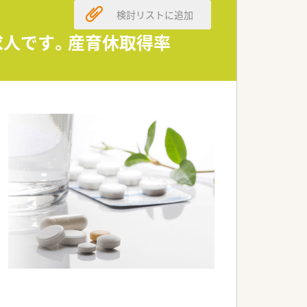
て決定されます。
検討リストに追加
に発揮できます。
れる給与体系です。
求人です。産育休取得率
して業務に取り組めます。
夫が凝らされています。
すい職場環境です。