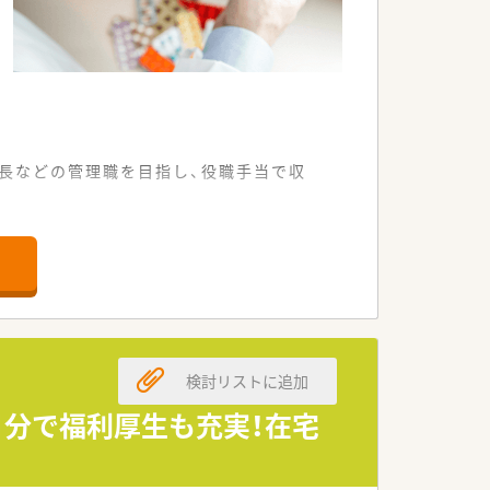
長などの管理職を目指し、役職手当で収
舗です。
す。
築いています。
。
検討リストに追加
ヶ月分で福利厚生も充実！在宅