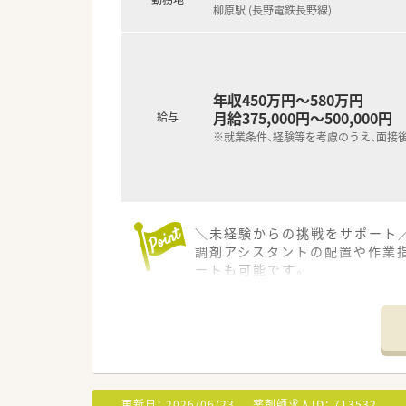
柳原駅 (長野電鉄長野線)
年収450万円～580万円
月給375,000円～500,000円
給与
※就業条件、経験等を考慮のうえ、面接
＼未経験からの挑戦をサポート／
調剤アシスタントの配置や作業
ートも可能です。
【店舗情報と応需状況について】
■最寄り駅の柳原駅から車で1
■主に精神科と心療内科の処方
■今後の展開として調剤併設店
【求人情報について】
更新日：
2026/06/23
薬剤師求人ID：
713532