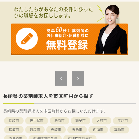
【募集背景と求める人物像について】
わたしたちがあなたの条件にぴった
■精神科領域に興味を持ち、患者様一人ひとりと丁寧に向き合い
りの職場をお探しします。
ながら長く勤務できる方を歓迎します。
■年齢に関わらず活躍できる環境であり、60代以上のシニア層
の方からの応募も積極的に受け付けています。
【法人特徴について】
■地域に根差した精神科医療を提供しており、患者様の心のケア
を重視した運営を行っている医療法人です。
■職員が心身ともに健康で働けるよう、ワークライフバランスを
重視した職場環境の整備に注力しています。
■自然豊かな環境の中でゆとりを持った医療提供を行い、地域社
会への貢献を目指している安定した法人です。
【求人情報について】
■定時は17時で残業はほとんど発生しないため、家庭やプライ
ベートとの両立がしやすい勤務条件です。
長崎県の薬剤師求人を市区町村から探す
■土日祝日が休みの完全週休2日制を採用しており、年間休日は
107日以上でしっかり休める環境です。
長崎県の薬剤師求人を市区町村からお探しいただけます。
長崎市
佐世保市
島原市
諫早市
大村市
平戸市
松浦市
対馬市
壱岐市
五島市
西海市
雲仙市
南島原市
西彼杵郡長与町
西彼杵郡時津町