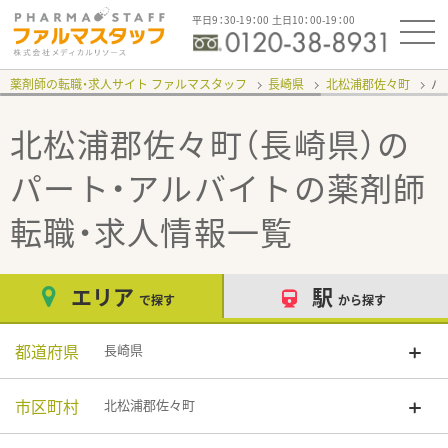
平日9：30-19：00 土日10：00-19：00
薬剤師の転職・求人サイト ファルマスタッフ
長崎県
北松浦郡佐々町
パ
北松浦郡佐々町（長崎県）の
パート・アルバイト
の薬剤師
転職・求人情報一覧
エリア
駅
で探す
から探す
都道府県
長崎県
市区町村
北松浦郡佐々町