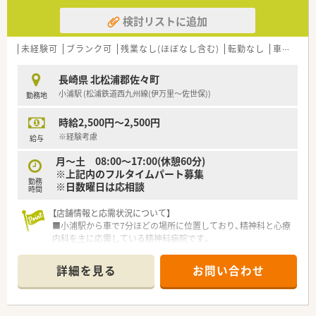
検討リストに追加
未経験可
ブランク可
残業なし(ほぼなし含む)
転勤なし
車通勤可
長崎県 北松浦郡佐々町
小浦駅 (松浦鉄道西九州線(伊万里～佐世保))
勤務地
時給2,500円～2,500円
※経験考慮
給与
月～土 08:00～17:00(休憩60分)
※上記内のフルタイムパート募集
勤務
※日数曜日は応相談
時間
【店舗情報と応需状況について】
■小浦駅から車で7分ほどの場所に位置しており、精神科と心療
内科を主に応需している精神科病院です。
■外来は少なく、午前中のみで、主に入院患者様の調剤業務を中
心に対応している環境です。
詳細を見る
お問い合わせ
■パート薬剤師1名と助手2名体制で業務を行っており、協力し
ながら落ち着いて働ける職場です。
■精神病院ですが、認知症の患者様メインです