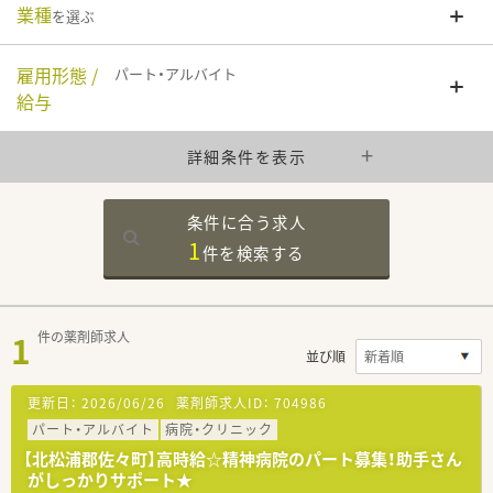
業種
を選ぶ
雇用形態 /
パート・アルバイト
給与
詳細条件を表示
条件に合う求人
1
件を
検索する
1
件の薬剤師求人
並び順
更新日：
2026/06/26
薬剤師求人ID：
704986
パート・アルバイト
病院・クリニック
【北松浦郡佐々町】高時給☆精神病院のパート募集！助手さん
がしっかりサポート★