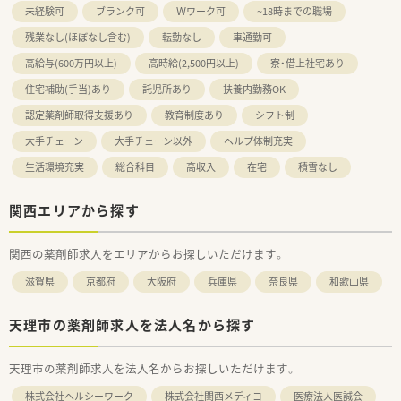
未経験可
ブランク可
Ｗワーク可
~18時までの職場
残業なし(ほぼなし含む)
転勤なし
車通勤可
高給与(600万円以上)
高時給(2,500円以上)
寮・借上社宅あり
住宅補助(手当)あり
託児所あり
扶養内勤務OK
認定薬剤師取得支援あり
教育制度あり
シフト制
大手チェーン
大手チェーン以外
ヘルプ体制充実
生活環境充実
総合科目
高収入
在宅
積雪なし
関西エリアから探す
関西の薬剤師求人をエリアからお探しいただけます。
滋賀県
京都府
大阪府
兵庫県
奈良県
和歌山県
天理市の薬剤師求人を法人名から探す
天理市の薬剤師求人を法人名からお探しいただけます。
株式会社ヘルシーワーク
株式会社関西メディコ
医療法人医誠会