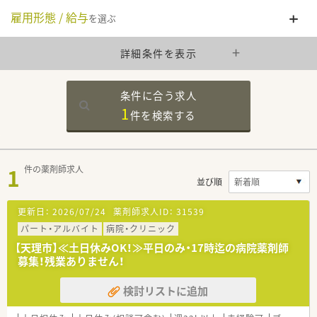
雇用形態 / 給与
を選ぶ
詳細条件を表示
条件に合う求人
1
件を
検索する
1
件の薬剤師求人
並び順
更新日：
2026/07/24
薬剤師求人ID：
31539
パート・アルバイト
病院・クリニック
【天理市】≪土日休みOK！≫平日のみ・17時迄の病院薬剤師
募集！残業ありません！
検討リストに追加