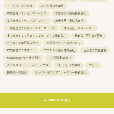
ビックリー株式会社
株式会社スギ薬局
株式会社メディカルアドバンス
ウエルシア薬局株式会社
株式会社ジャパンファーマシー
萬金薬品工業株式会社
一般社団法人奈良ヘルスケアサービス
株式会社トクメディカル
ＳｙｎｅｒｇｙＭａｎａｇｅｍｅｎｔ株式会社
株式会社アイセイ薬局
ウエルシア薬局株式会社
有限会社さくらメディカル
株式会社ユニスマイル
ウエルシア薬局株式会社
医療法人向聖台會
GGmanagement株式会社
ワキ製薬株式会社
株式会社コミュニティメディカル
株式会社スギ薬局
宇陀市
医療法人郁慈会
シップヘルスケアファーマシー株式会社
PAGE TOPへ戻る