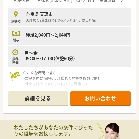
土日祝休み
土日休み(相談可含む)
週32h以上
未経験可
ブランク可
奈良県 天理市
天理駅 (万葉まほろば線)／天理駅 (近鉄天理線)
勤務地
時給2,040円～2,040円
給与
月～金
09：00～17：00（休憩60分）
勤務
時間
◇こんな病院です◇
・奈良県内に病院や、介護老人施設を複数展開！
・外来は院内ですが5～15人/日程度です。
・食事の補助あり。
・薬剤師6名在籍しています。
詳細を見る
お問い合わせ
・マイカー通勤時の駐車場は無料です！
わたしたちがあなたの条件にぴった
りの職場をお探しします。