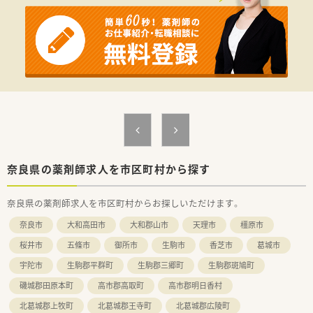
奈良県の薬剤師求人を市区町村から探す
奈良県の薬剤師求人を市区町村からお探しいただけます。
奈良市
大和高田市
大和郡山市
天理市
橿原市
桜井市
五條市
御所市
生駒市
香芝市
葛城市
宇陀市
生駒郡平群町
生駒郡三郷町
生駒郡斑鳩町
磯城郡田原本町
高市郡高取町
高市郡明日香村
北葛城郡上牧町
北葛城郡王寺町
北葛城郡広陵町