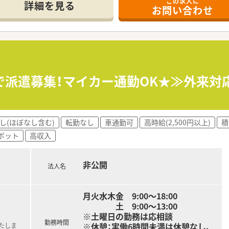
この求人に
れており、有休取得率100％、育休取得・復帰率100％、平均残
詳細を見る
お問い合わせ
フワークバランスを実現している結果、「優良企業ガイド 2018
で派遣募集！マイカー通勤OK★≫外来対
し(ほぼなし含む)
転勤なし
車通勤可
高時給(2,500円以上)
積
ポット
高収入
非公開
法人名
月火水木金 9:00～18:00
土 9:00～13:00
※土曜日の勤務は応相談
勤務時間
※休憩：実働6時間未満は休憩なし、
たしま