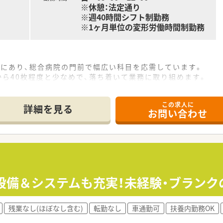
※休憩：法定通り
※週40時間シフト制勤務
※1ヶ月単位の変形労働時間制勤務
地にあり、総合病院の門前で幅広い科目を応需しています。
から40枚程度と少なめで、落ち着いて業務に取り組めます。
体制で、事務員が3名在籍しておりサポート体制は万全です。
この求人に
詳細を見る
お問い合わせ
調剤業務や監査、服薬指導などを中心に担当していただきます。
定されますが、最大で550万円までの提示が可能です。
に応じた昇給制度もあるためモチベーションを維持できます。
日制で、平日のみの勤務となるためプライベートが充実します。
となっており、残業は月10時間未満とほとんどありません。
≫設備＆システムも充実！未経験・ブランク
れており、夏季休暇や年末年始休暇もしっかり取得できます。
残業なし(ほぼなし含む)
転勤なし
車通勤可
扶養内勤務OK