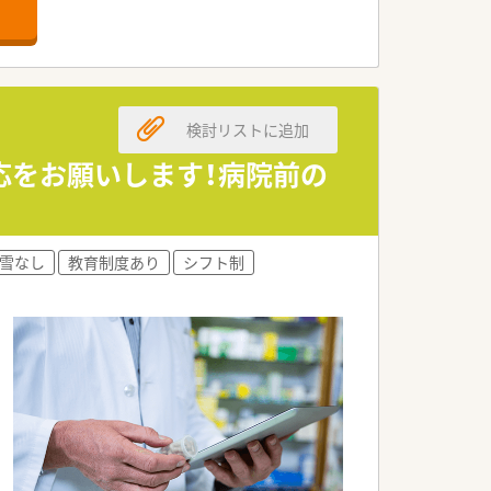
業時間7ｈ/月、離職率5％など従業員満足
」にて奈良県1位を獲得！
検討リストに追加
応をお願いします！病院前の
雪なし
教育制度あり
シフト制