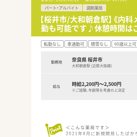
・奈良県、大阪府各地で開催して
パート・アルバイト
調剤薬局
【桜井市/大和朝倉駅】《内科
勤も可能です♪休憩時間は
転勤なし
車通勤可
積雪なし
60歳以上可
奈良県 桜井市
勤務地
大和朝倉駅 (近鉄大阪線)
時給2,200円～2,500円
給与
※ご経験、年齢等を考慮の上決定
＜こんな薬局です＞
2021年8月に新規開局したば