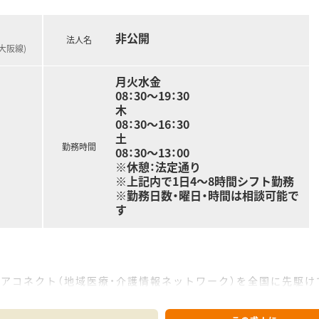
非公開
法人名
大阪線)
月火水金
08：30～19：30
木
08：30～16：30
土
勤務時間
08：30～13：00
※休憩：法定通り
※上記内で1日4～8時間シフト勤務
※勤務日数・曜日・時間は相談可能で
す
。
アコネクト（地域医療・介護情報ネットワーク）を全国に先駆け
社です。在宅推進チームや学会発表チーム、マニュアルチームな
付けたいという考えです。