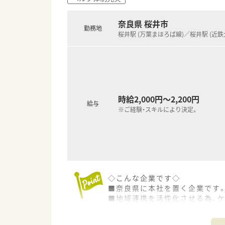
奈良県 桜井市
勤務地
桜井駅 (万葉まほろば線)／桜井駅 (近鉄
時給2,000円～2,200円
給与
※ご経験・スキルにより決定。
◇こんな企業です◇
■奈良県に本社を置く企業です
■地域連携を活性化させる為、ケ
■ボトムアップを大切にする会
をしてもらいながら社内を活気