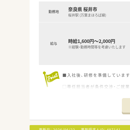
奈良県 桜井市
勤務地
桜井駅 (万葉まほろば線)
時給1,600円～2,000円
給与
※経験・勤務時間等を考慮いたします
■入社後、研修を準備しています
□専任担当者が条件交渉・ご就
安心してお任せください。
□上記以外にも求人が多数ござ
*************************
◆◇就職・転職相談会 開催◇◆
・随時開催中 弊社大阪支店 （
（最寄駅：JR大阪駅/予約優先制）
更新日：
2026/06/22
薬剤師求人ID：
497141