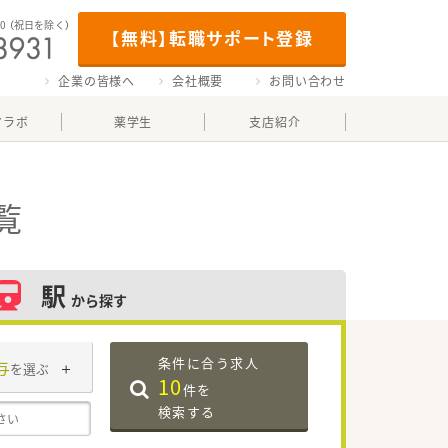
00
（祝日を除く）
【無料】転職サポート登録
企業の皆様へ
会社概要
お問い合わせ
マラボ
薬学生
支店紹介
覧
駅
から探す
条件に合う求人
与
を選ぶ
10
件を
検索する