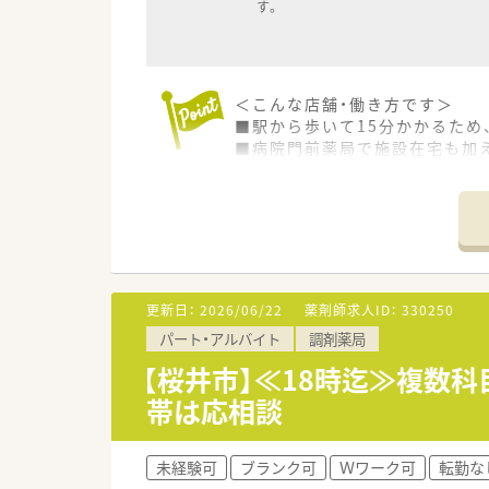
す。
＜こんな店舗・働き方です＞
■駅から歩いて15分かかるため
■病院門前薬局で施設在宅も加
■18時までの開局のため、派遣
<派遣就業について>
■就業中・入社後のお悩みやご
■週20時間～社会保険に加入し
■年次有給休暇、夏季休暇、慶弔
■勤務期間により産休育休取得も
更新日：
2026/06/22
薬剤師求人ID：
330250
■慶弔金の支給、福利厚生倶楽部
パート・アルバイト
調剤薬局
【桜井市】≪18時迄≫複数
帯は応相談
未経験可
ブランク可
Ｗワーク可
転勤な