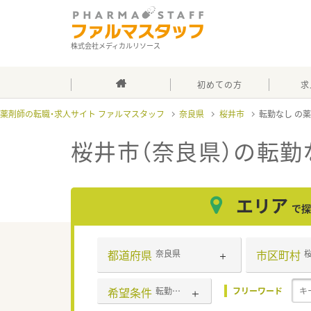
株式会社メディカルリソース
初めての方
求
薬剤師の転職・求人サイト ファルマスタッフ
奈良県
桜井市
転勤なし
桜井市（奈良県）の転勤
エリア
で探
都道府県
市区町村
奈良県
希望条件
転勤なし
フリーワード