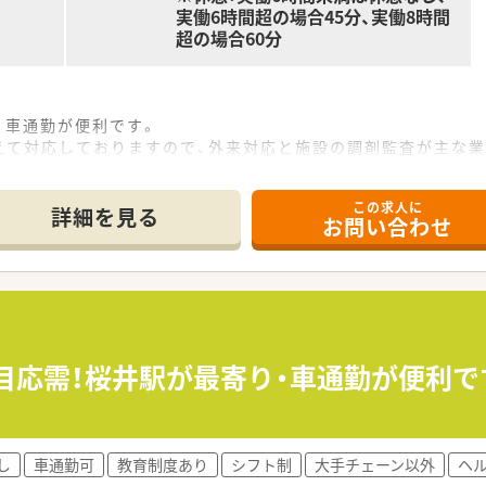
実働6時間超の場合45分、実働8時間
超の場合60分
、車通勤が便利です。
えて対応しておりますので、外来対応と施設の調剤監査が主な業
社員は18時に帰宅することが可能になります。
この求人に
詳細を見る
お問い合わせ
相談などもお気軽にご相談下さい。
ていただけます。
休暇、子の看護休暇、介護休暇等の休暇制度がございます。
可能！取得実績も多数！
（リロクラブ）への加入等もございます。
科目応需！桜井駅が最寄り・車通勤が便利
し
車通勤可
教育制度あり
シフト制
大手チェーン以外
ヘ