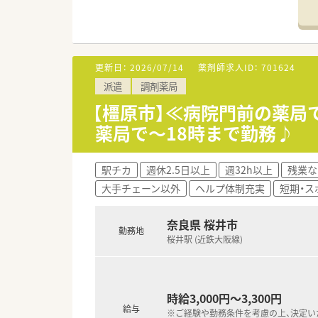
■ライフワークバランスも重視さ
度は非常に高いです。
■ボトムアップ・地域連携・ライ
更新日：
2026/07/14
薬剤師求人ID：
701624
派遣
調剤薬局
【橿原市】≪病院門前の薬局
薬局で～18時まで勤務♪
駅チカ
週休2.5日以上
週32h以上
残業な
大手チェーン以外
ヘルプ体制充実
短期・ス
奈良県 桜井市
勤務地
桜井駅 (近鉄大阪線)
時給3,000円～3,300円
給与
※ご経験や勤務条件を考慮の上、決定い