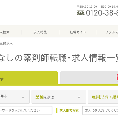
平日9：30-19：00 土日10：00-19：
人検索
求人特集
転職ガイド
ファル
なし
の薬剤師転職・求人情報一
す
業種
雇用形態 / 給
桜井市
を選ぶ
求人IDで検索