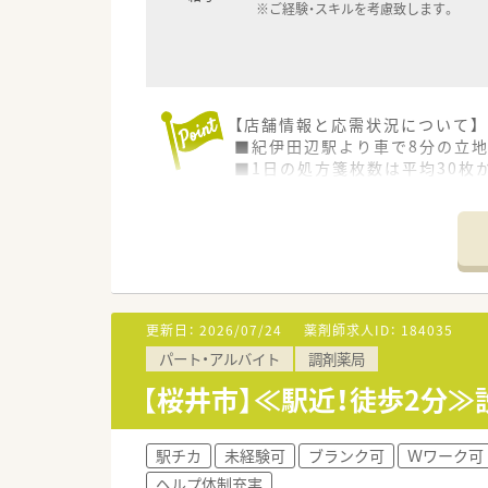
※ご経験・スキルを考慮致します。
【店舗情報と応需状況について】
■紀伊田辺駅より車で8分の立
■1日の処方箋枚数は平均30枚
■薬剤師は常時1名から1.5名
【求人情報について】
■正社員の勤務薬剤師として、
■年収は経験やスキルを考慮し決
■賞与は年2回支給され、業績
更新日：
2026/07/24
薬剤師求人ID：
184035
【勤務実態について】
パート・アルバイト
調剤薬局
■土日祝日が休みの完全週休2
■勤務時間は9時から18時まで
【桜井市】≪駅近！徒歩2分
■年間休日は120日以上確保さ
駅チカ
未経験可
ブランク可
Ｗワーク可
ヘルプ体制充実