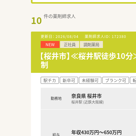
件の薬剤師求人
10
更新日：
2026/08/04
薬剤師求人ID：
172380
NEW
正社員
調剤薬局
【桜井市】≪桜井駅徒歩10分
制
駅チカ
新卒可
未経験可
ブランク可
奈良県 桜井市
勤務地
桜井駅 (近鉄大阪線)
年収430万円～650万円
給与