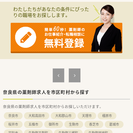
■19時までの開局となっているため、終業後のプライベートな
わたしたちがあなたの条件にぴった
時間も確保しやすいです。
りの職場をお探しします。
■残業代は1分単位で全額支給され、サービス残業をなくす取り
組みを会社全体で徹底しています。
■20名以上の応援専門薬剤師が在籍しているため、急なお休み
などにも柔軟に対応できる体制です。
【募集背景と求める人物像】
■今回は欠員補充のための募集となり、これまでのご経験を活か
していただける方を歓迎します。
■患者様とのコミュニケーションを大切にし、丁寧なカウンセリ
ングや服薬指導ができる方を求めています。
■チームワークを尊重し、他のスタッフと協力しながら円滑に業
務を進められる方を募集しています。
【法人特徴について】
■関西を基盤とするドラッグストアですが、調剤専門薬局も多数
奈良県の薬剤師求人を市区町村から探す
展開し、売上の20%を占めます。
■患者様一人ひとりとの対話を重視したカウンセリングに力を
奈良県の薬剤師求人を市区町村からお探しいただけます。
入れており、信頼関係を大切にしています。
■今後も調剤薬局の新規出店や併設化を積極的に進め、地域医療
奈良市
大和高田市
大和郡山市
天理市
橿原市
へのさらなる貢献を目指しています。
桜井市
五條市
御所市
生駒市
香芝市
葛城市
宇陀市
生駒郡平群町
生駒郡三郷町
生駒郡斑鳩町