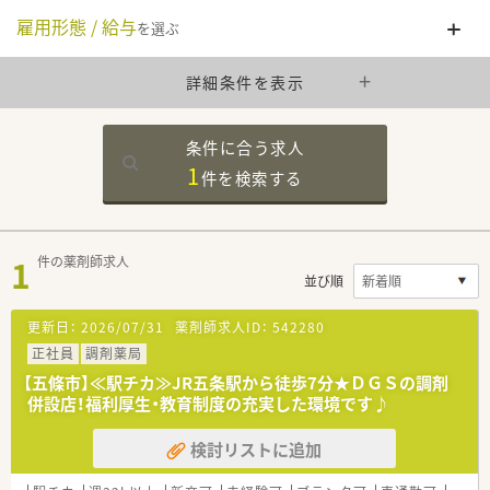
雇用形態 / 給与
を選ぶ
詳細条件を表示
条件に合う求人
1
件を
検索する
1
件の薬剤師求人
並び順
更新日：
2026/07/31
薬剤師求人ID：
542280
正社員
調剤薬局
【五條市】≪駅チカ≫JR五条駅から徒歩7分★ＤＧＳの調剤
併設店！福利厚生・教育制度の充実した環境です♪
検討リストに追加