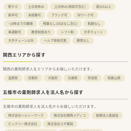
駅チカ
土日祝休み
土日休み(相談可含む)
週32h以上
新卒可
未経験可
ブランク可
Ｗワーク可
~18時までの職場
残業なし(ほぼなし含む)
転勤なし
車通勤可
教育制度あり
シフト制
大手チェーン
大手チェーン以外
ヘルプ体制充実
積雪なし
関西エリアから探す
関西の薬剤師求人をエリアからお探しいただけます。
滋賀県
京都府
大阪府
兵庫県
奈良県
和歌山県
五條市の薬剤師求人を法人名から探す
五條市の薬剤師求人を法人名からお探しいただけます。
株式会社ヘルシーワーク
株式会社関西メディコ
医療法人医誠会
ビックリー株式会社
株式会社スギ薬局