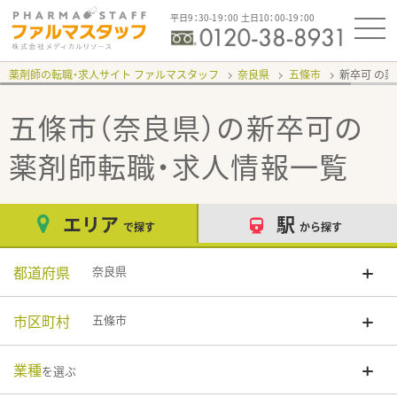
平日9：30-19：00 土日10：00-19：00
薬剤師の転職・求人サイト ファルマスタッフ
奈良県
五條市
新卒可
五條市（奈良県）の新卒可
の
薬剤師転職・求人情報一覧
エリア
駅
で探す
から探す
都道府県
奈良県
市区町村
五條市
業種
を選ぶ