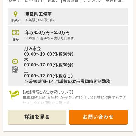
駅チカ
週32h以上
新卒可
未経験可
ブランク可
車通勤可
積雪
奈良県 五條市
五条駅 (JR和歌山線)
勤務地
年収450万円～550万円
※経験・年齢等を考慮いたします。
給与
月火水金
09：00～19：00（休憩60分）
木
09：00～17：00（休憩60分）
勤務
土
時間
09：00～12：00（休憩なし）
※週40時間・1ヶ月単位の変形労働時間制勤務
【店舗情報と応需状況について】
■JR和歌山線「五条駅」から徒歩約7分と、公共交通機関でもアク
セスしやすい便利な立地です。
■近隣の内科・皮膚科クリニックからの処方箋が中心で、1日の
応需枚数は平均80枚ほどです。
詳細を見る
お問い合わせ
■現在は常勤の薬剤師が3名在籍しており、事務スタッフと協力
しながら業務にあたっています。
【勤務について】