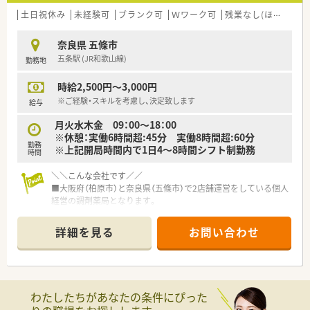
■今回は欠員補充のための募集となり、これまでのご経験を活か
していただける方を歓迎します。
土日祝休み
未経験可
ブランク可
Ｗワーク可
残業なし(ほぼなし含む)
■患者様とのコミュニケーションを大切にし、丁寧なカウンセリ
ングや服薬指導ができる方を求めています。
奈良県 五條市
■チームワークを尊重し、他のスタッフと協力しながら円滑に業
五条駅 (JR和歌山線)
勤務地
務を進められる方を募集しています。
時給2,500円～3,000円
【法人特徴について】
■関西を基盤とするドラッグストアですが、調剤専門薬局も多数
※ご経験・スキルを考慮し、決定致します
給与
展開し、売上の20%を占めます。
月火水木金 09：00～18：00
■患者様一人ひとりとの対話を重視したカウンセリングに力を
※休憩：実働6時間超:45分 実働8時間超:60分
入れており、信頼関係を大切にしています。
勤務
※上記開局時間内で1日4～8時間シフト制勤務
■今後も調剤薬局の新規出店や併設化を積極的に進め、地域医療
時間
へのさらなる貢献を目指しています。
＼＼こんな会社です／／
■大阪府（柏原市）と奈良県（五條市）で2店舗運営をしている個人
経営の調剤薬局となります。
■代表も薬剤師で常に現場でご勤務されており、ご親族も薬剤師
のためヘルプ体制も整えていらっしゃいます。
詳細を見る
お問い合わせ
■それぞれの家庭環境に合わせて曜日や時間を調整いただける
ため柔軟な働き方がしやすいです。
＼＼こんな薬局です／／
■病院門前の薬局で開局は9-18時！
わたしたちがあなたの条件にぴった
■処方箋は40～50枚/日程度で午前中に8割以上集中します。