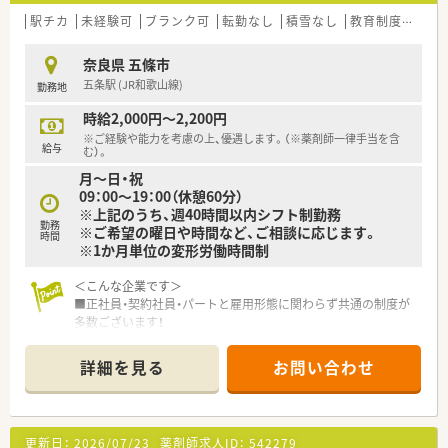
駅チカ
未経験可
ブランク可
転勤なし
積雪なし
教育制度あり
奈良県 五條市
五条駅 (JR和歌山線)
勤務地
時給2,000円～2,200円
※ご経験や能力を考慮の上、優遇します。（※薬剤師一律手当を含
給与
む）。
月～日・祝
09：00～19：00（休憩60分）
※上記のうち、週40時間以内シフト制勤務
勤務
※ご希望の曜日や時間など、ご相談に応じます。
時間
※1か月単位の変形労働時間制
＜こんな企業です＞
■正社員・契約社員・パートと雇用形態に関わらず共通の制度が
多数ございます！
■資格取得支援や、買い物割引制度、育児求職など、薬剤師さん
がキャリアの幅を広げる事のできる職場環境です。
詳細を見る
お問い合わせ
■安定経営の大手ドラッグストアで長期的に働けます！
転居の際にも店舗異動のご相談も可能です。
■e-ラーニングシステムなど研修制度が充実しています！
■嬉しい社割制度あり◎日用品を社員割引で購入できます！
更新日：
2026/07/23
薬剤師求人ID：
542279