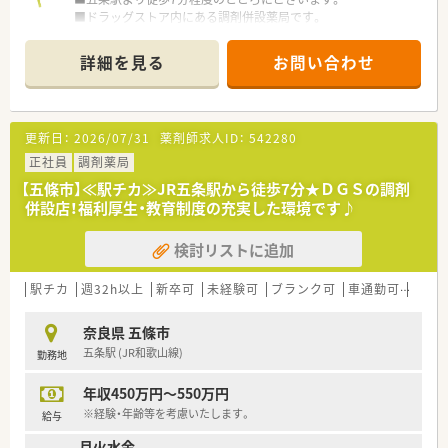
■ドラッグストア内にある調剤併設薬局です。
■比較的こじんまりとした薬局内。
投薬口は1か所ございます。
詳細を見る
お問い合わせ
■患者様に調剤薬局内でお待ち頂くことも可能ですし、
お買い物をしながらお待ち頂けるので焦らずお薬の準備をす
ることができます。
■調剤監査システムが導入されているので安心して業務ができ
更新日：
2026/07/31
薬剤師求人ID：
542280
る環境です。
■ラウンダー勤務者が20名以上いますので、
正社員
調剤薬局
急なお休みに対してのヘルプ体制もばっちりです★
【五條市】≪駅チカ≫JR五条駅から徒歩7分★ＤＧＳの調剤
併設店！福利厚生・教育制度の充実した環境です♪
＜業務内容＞
■近隣にある内科・皮膚科からの処方箋を主に受けています。
検討リストに追加
■処方箋枚数は平均90枚/日。
■外来患者様の対応をメインでお願いいたします。
駅チカ
週32h以上
新卒可
未経験可
ブランク可
車通勤可
積雪
＜研修制度＞
■ご入職後は実務を通じて一連の流れを習得頂きます。
奈良県 五條市
五条駅 (JR和歌山線)
勤務地
＜法人特徴＞
■大阪府本社の東証1部上場企業です。
年収450万円～550万円
調剤併設店を増やしているドラッグストアで、総合病院前に調
剤専門店も出店！
※経験・年齢等を考慮いたします。
給与
全売上の20％の売上を調剤でカバーできるような経営方針が
月火水金