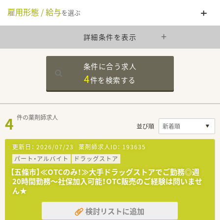
雇用形態 / 給与
を選ぶ
詳細条件を表示
条件に合う求人
4
件を
検索する
4
件の薬剤師求人
並び順
更新日：
2026/07/23
薬剤師求人ID：
193635
パート・アルバイト
ドラッグストア
【五條市】≪OTCのみ！≫大手ドラッグストアでご勤務◎週
20時間勤務～社保加入可能！OTC販売のご経験は問いませ
ん★
検討リストに追加