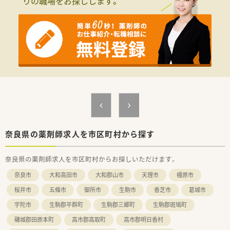
りの職場をお探しします。
■薬剤師の体制はAM2名以上、PMは1～2名ですが、ピッキング
サポートも入っており来局者も少ないため安心です。
■病院の門前となりますが、高齢者を中心にDO処方が多く、単調
な調剤が多い薬局となります。
奈良県の薬剤師求人を市区町村から探す
奈良県の薬剤師求人を市区町村からお探しいただけます。
奈良市
大和高田市
大和郡山市
天理市
橿原市
桜井市
五條市
御所市
生駒市
香芝市
葛城市
宇陀市
生駒郡平群町
生駒郡三郷町
生駒郡斑鳩町
磯城郡田原本町
高市郡高取町
高市郡明日香村