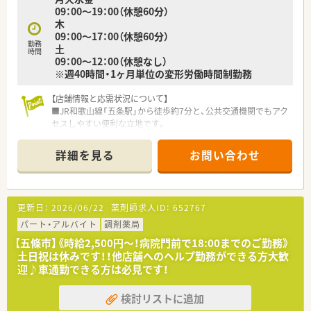
あり、
09：00～19：00（休憩60分）
今後調剤薬局店舗を新規・併設化で増やしていく予定です。
木
■カウンセリングに力をいれており、
09：00～17：00（休憩60分）
お客様・患者様とのコミュニケーションを重視されています。
勤務
土
1人あたりの処方箋枚数は約20枚ほどで、ゆとりをもって働け
時間
09：00～12：00（休憩なし）
ます。
※週40時間・1ヶ月単位の変形労働時間制勤務
■非常に離職率が低い事もあり、新卒の20代～60代と幅広い年
齢層の方がご活躍されています。
【店舗情報と応需状況について】
■残業代も1分単位でつくため、サービス残業がないように
■JR和歌山線「五条駅」から徒歩約7分と、公共交通機関でもアク
会社としても取り組まれています。
セスしやすい便利な立地です。
年間休日110日と別で7日間有給休暇取得義務があり、
■近隣の内科・皮膚科クリニックからの処方箋が中心で、1日の
連続での取得や個別での取得など選ぶことが出来る為、
応需枚数は平均80枚ほどです。
ライフワークバランスも充実できます。
詳細を見る
お問い合わせ
■現在は常勤の薬剤師が3名在籍しており、事務スタッフと協力
しながら業務にあたっています。
＜こんな方にもオススメ＞
■土日休みでお仕事したい方
【勤務について】
■お子様のお迎えなどで閉局までのご勤務が難しい方
更新日：
2026/06/22
薬剤師求人ID：
652767
■19時までの開局となっているため、終業後のプライベートな
■少ない日数でも社会保険に加入をご希望の方
時間も確保しやすいです。
パート・アルバイト
調剤薬局
■福利厚生制度が充実した企業で働きたい方
■残業代は1分単位で全額支給され、サービス残業をなくす取り
等々…少しでも気になった方はお気軽にお問い合わせくださ
【五條市】《時給2,500円～！病院門前で18:00までのご勤務》
組みを会社全体で徹底しています。
い。
土日祝は休みです！！他店舗へのヘルプ勤務ができる方大歓
■20名以上の応援専門薬剤師が在籍しているため、急なお休み
迎♪車通勤できる方は必見です！
などにも柔軟に対応できる体制です。
検討リストに追加
【募集背景と求める人物像】