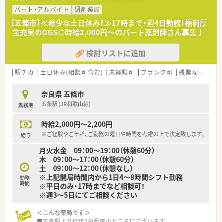
パート・アルバイト
調剤薬局
【五條市】≪希少な土日休み！≫17時まで・週4日勤務！福利厚
生充実のDGS◎時給2,000円～のパート薬剤師さん募集♪
検討リストに追加
駅チカ
土日休み(相談可含む)
未経験可
ブランク可
残業なし(ほぼなし含む)
奈良県 五條市
五条駅 (JR和歌山線)
勤務地
時給2,000円～2,200円
※ご経験やご年齢、ご勤務の曜日や時間を考慮の上で決定致します。
給与
月火水金 09：00～19：00（休憩60分）
木 09：00～17：00（休憩60分）
土 09：00～12：00（休憩なし）
※上記開局時間内から1日4～8時間シフト勤務
勤務
時間
※平日のみ・17時までなど相談可！
※週3～5日にてご相談ください
＜こんな薬局です＞
■五条駅より徒歩7分程度のところにございます。