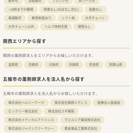
新卒可
未経験可
ブランク可
Ｗワーク可
~18時までの職場
残業なし(ほぼなし含む)
転勤なし
車通勤可
教育制度あり
シフト制
大手チェーン
大手チェーン以外
ヘルプ体制充実
積雪なし
関西エリアから探す
関西の薬剤師求人をエリアからお探しいただけます。
滋賀県
京都府
大阪府
兵庫県
奈良県
和歌山県
五條市の薬剤師求人を法人名から探す
五條市の薬剤師求人を法人名からお探しいただけます。
株式会社ヘルシーワーク
株式会社関西メディコ
医療法人医誠会
ビックリー株式会社
株式会社スギ薬局
株式会社メディカルアドバンス
ウエルシア薬局株式会社
株式会社ジャパンファーマシー
萬金薬品工業株式会社