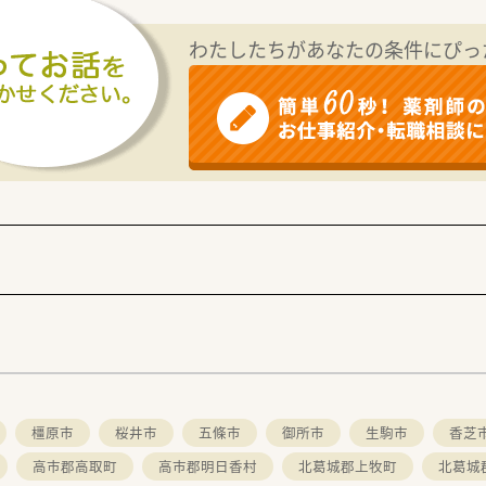
業務も行っていますので、調剤業務と病棟業務の両方を学んでい
り、医薬品の知識以外にも臨床の知識が広がります。
わたしたちがあなたの条件にぴっ
数いらっしゃいますので、ママさん薬剤師の方にもオススメです
い方
橿原市
桜井市
五條市
御所市
生駒市
香芝
高市郡高取町
高市郡明日香村
北葛城郡上牧町
北葛城