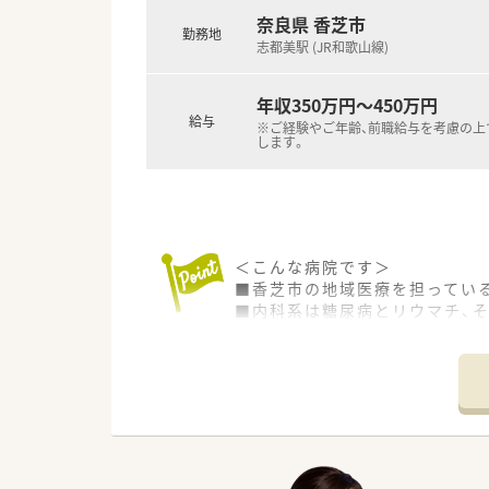
奈良県 香芝市
勤務地
志都美駅 (JR和歌山線)
年収350万円～450万円
給与
※ご経験やご年齢、前職給与を考慮の上
します。
＜こんな病院です＞
■香芝市の地域医療を担ってい
■内科系は糖尿病とリウマチ、
ります。
■整形外科では外傷、関節外科、
■小児科、眼科、皮膚科、耳鼻咽
＜アクセス便利＞
■志都美駅からお車5分！お車通
＜こんな業務を行っています＞