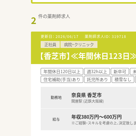
件の薬剤師求人
2
更新日：
2026/06/17
薬剤師求人ID：
319718
正社員
病院・クリニック
【香芝市】≪年間休日123
年間休日120日以上
週32h以上
新卒可
住宅補助(手当)あり
託児所あり
積雪なし
奈良県 香芝市
勤務地
関屋駅 (近鉄大阪線)
年収380万円～600万円
給与
※ご経験・スキルを考慮の上、決定致し