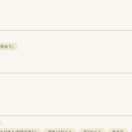
剤あり)
す。
土日休み(相談可含む)
週休2.5日以上
週32h以上
新卒可