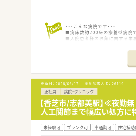
・・・こんな病院です・・・
■病床数約200床の療養型病院
■入院患者様のお薬に関する業
外来は院内処方ですが、ほとん
■現在薬剤師3名在籍しています
■年間休日はうれしい123日！
17：30までの勤務で残業もほ
プライベートも充実させたい方
■患者層はご高齢の方が大半で
患者様に寄り添った対応を各職
更新日：
2026/06/17
薬剤師求人ID：
26119
■社員食堂が一食162円で利用
正社員
病院・クリニック
■マイカー通勤可能、駐車場代も
■お車通勤が出来ない方も、関
【香芝市/志都美駅】≪夜勤
■賞与は年3回支給！
人工関節まで幅広い処方に
■その他住宅手当などの制度も
未経験可
ブランク可
車通勤可
住宅補助