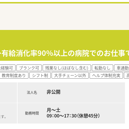
日≫有給消化率90％以上の病院でのお仕事
未経験可
ブランク可
残業なし(ほぼなし含む)
転勤なし
車通勤
教育制度あり
シフト制
大手チェーン以外
ヘルプ体制充実
非公開
法人名
月～土
勤務時間
09：00～17：30（休憩45分）
ます。