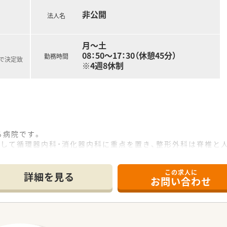
非公開
法人名
月～土
08：50～17：30（休憩45分）
勤務時間
で決定致
※4週8休制
る病院です。
そして循環器内科・消化器内科に重点を置き、整形外科は脊椎と
手の外科、骨粗しょう症などの治療を行っております
この求人に
喉科、泌尿器科は外来診療を中心に地域医療に貢献しています。
詳細を見る
お問い合わせ
勤が便利です。