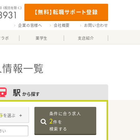
00
（祝日を除く）
【無料】転職サポート登録
企業の皆様へ
会社概要
お問い合わせ
マラボ
薬学生
支店紹介
人情報一覧
駅
から探す
条件に合う求人
与
を選ぶ
2
件を
検索する