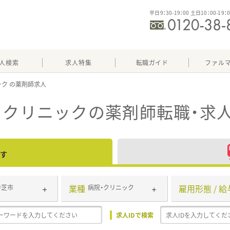
平日9：30-19：00 土日10：00-19：
人検索
求人特集
転職ガイド
ファル
ック
・クリニック
の薬剤師転職・求
す
業種
雇用形態 / 給
香芝市
病院・クリニック
求人IDで検索