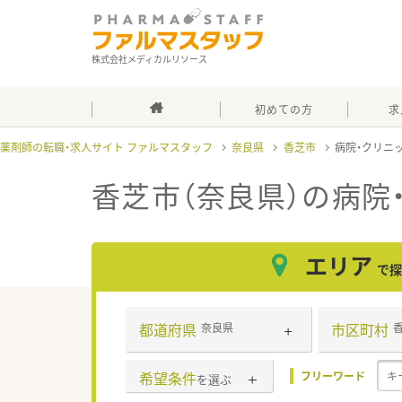
株式会社メディカルリソース
初めての方
求
薬剤師の転職・求人サイト ファルマスタッフ
奈良県
香芝市
病院・クリニ
香芝市（奈良県）の病院
エリア
で探
都道府県
市区町村
奈良県
希望条件
フリーワード
を選ぶ