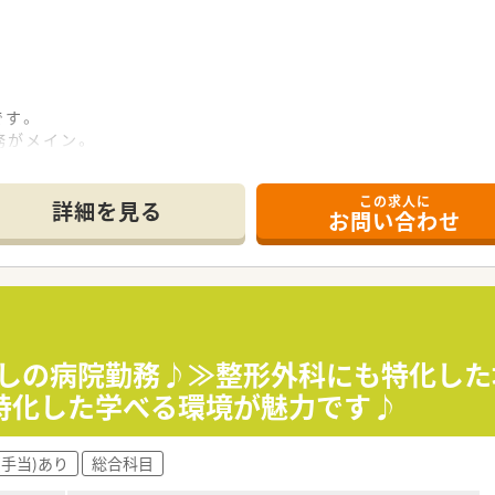
です。
務がメイン。
ど発生していません。
。
この求人に
詳細を見る
お問い合わせ
とんど発生しておらず、
におすすめです。
す。
種と協力しながら進めています。
可能です。
無料です！
屋駅から通勤用の送迎バスが出ていますので利用できます！
無しの病院勤務♪≫整形外科にも特化し
特化した学べる環境が魅力です♪
整っています。
(手当)あり
総合科目