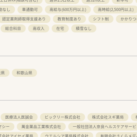
勤なし
車通勤可
高給与(600万円以上)
高時給(2,500円以上)
認定薬剤師取得支援あり
教育制度あり
シフト制
かかりつ
総合科目
高収入
在宅
積雪なし
良県
和歌山県
医療法人医誠会
ビックリー株式会社
株式会社スギ薬局
マシー
萬金薬品工業株式会社
一般社団法人奈良ヘルスケアサービ
式会社アイセイ薬局
ウエルシア薬局株式会社
有限会社さくらメデ