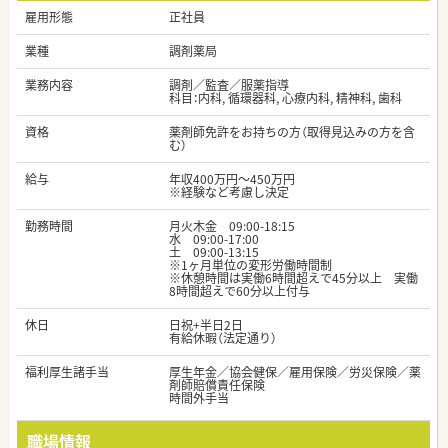
雇用形態
正社員
業種
調剤薬局
業務内容
調剤／監査／服薬指導
科目：内科, 循環器科, 心療内科, 精神科, 歯科
資格
薬剤師免許をお持ちの方（取得見込みの方を含
む）
給与
年収400万円～450万円
※経験など考慮し決定
勤務時間
月火木金 09:00-18:15
水 09:00-17:00
土 09:00-13:15
※1ヶ月単位の変形労働時間制
※休憩時間は実働6時間超えで45分以上 実働
8時間超えで60分以上付与
休日
日祝+半日2日
有給休暇（法定通り）
福利厚生諸手当
厚生年金／協会健保／雇用保険／労災保険／薬
剤師賠償責任保険
時間外手当
職場情報