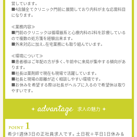
営しています。
■4店舗全てクリニック門前に展開しており内科が主な応需科目
になります。
≪業務内容≫
■門前のクリニックは循環器系と心療内科の2科を診療している
ので複数の処方箋を経験出来ます。
■外来対応に加え、在宅業務にも取り組んでいます。
≪環境について≫
■患者様はご年配の方が多く、午前中に来局が集中する傾向があ
ります。
■社長は薬剤師で現在も現場で活躍しています。
■社長と現場の距離が近く相談しやすい環境です。
■お休みを希望する際は社長がヘルプに入るので希望休は取り
やすいです。
advantage
求人の魅力
希少！週休3日の正社員求人です。土日祝＋平日1日休み＆