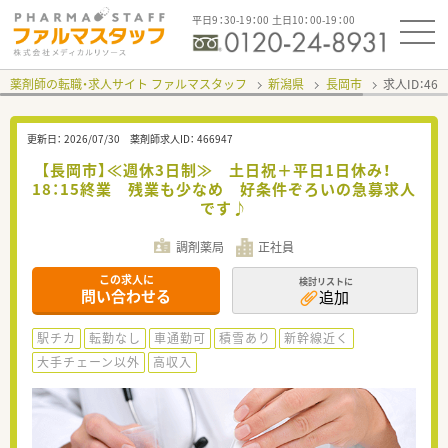
平日9：30-19：00 土日10：00-19：00
薬剤師の転職・求人サイト ファルマスタッフ
新潟県
長岡市
求人ID：46
更新日：
2026/07/30
薬剤師求人ID：
466947
【長岡市】≪週休3日制≫ 土日祝＋平日1日休み！
18：15終業 残業も少なめ 好条件ぞろいの急募求人
です♪
調剤薬局
正社員
この求人に
検討リストに
問い合わせる
追加
駅チカ
転勤なし
車通勤可
積雪あり
新幹線近く
大手チェーン以外
高収入