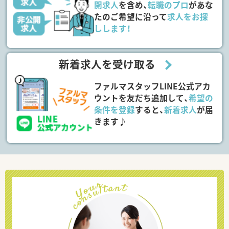
開求人
を含め、
転職のプロ
があな
たのご希望に沿って
求人をお探
しします！
新着求人を受け取る
ファルマスタッフLINE公式アカ
ウントを友だち追加して、
希望の
条件を登録
すると、
新着求人
が届
きます♪