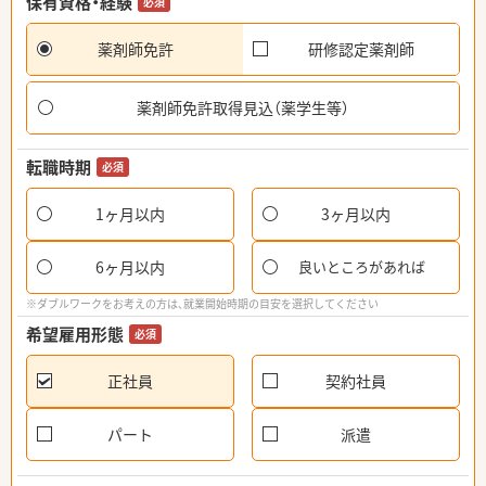
保有資格・経験
必須
薬剤師免許
研修認定薬剤師
薬剤師免許取得見込（薬学生等）
転職時期
必須
1ヶ月以内
3ヶ月以内
6ヶ月以内
良いところがあれば
※ダブルワークをお考えの方は、就業開始時期の目安を選択してください
希望雇用形態
必須
正社員
契約社員
パート
派遣