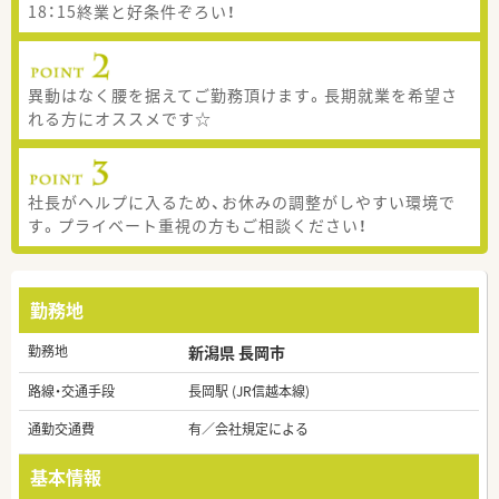
18：15終業と好条件ぞろい！
異動はなく腰を据えてご勤務頂けます。長期就業を希望さ
れる方にオススメです☆
社長がヘルプに入るため、お休みの調整がしやすい環境で
す。プライベート重視の方もご相談ください！
勤務地
勤務地
新潟県 長岡市
路線・交通手段
長岡駅 (JR信越本線)
通勤交通費
有／会社規定による
基本情報