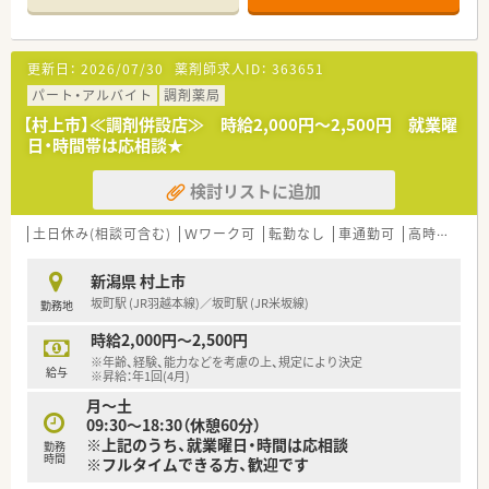
■業界内でも高給与水準で、スキル経験に応じて年収600万円も
目指せます！
更新日：
2026/07/30
薬剤師求人ID：
363651
≪職場環境≫
■頑張りがきちんと評価され、昇給にもつながる企業です。
パート・アルバイト
調剤薬局
■ご経験よりも意欲重視の採用をしております。
【村上市】≪調剤併設店≫ 時給2,000円～2,500円 就業曜
■在宅医療などこれからの時代に求められる薬剤師のスキルを
日・時間帯は応相談★
積むことができます。
■若手薬剤師が多数活躍中です！！
検討リストに追加
■薬剤師・調剤事務などの人員配置が手厚く、対人業務にしっか
りと向き合える環境です。
■この店舗は外来対応のほか、在宅にも注力しています。
土日休み(相談可含む)
Ｗワーク可
転勤なし
車通勤可
高時給(2,500円以上)
≪福利厚生≫
新潟県 村上市
■最大6連休取得可能な充実した休暇制度がございます。
坂町駅 (JR羽越本線)／坂町駅 (JR米坂線)
勤務地
■産休・育休の取得率は100％！！
■育児用品の購入費用助成制度の他、保育料、病児保育料助成制
時給2,000円～2,500円
度など子育て支援が充実しております。
※年齢、経験、能力などを考慮の上、規定により決定
■認定薬剤師の申請・更新費用は全額会社が負担いたします。
給与
※昇給：年1回(4月)
月～土
09:30～18:30（休憩60分）
※上記のうち、就業曜日・時間は応相談
勤務
時間
※フルタイムできる方、歓迎です