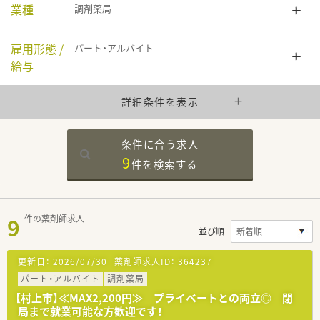
業種
調剤薬局
雇用形態 /
パート・アルバイト
給与
詳細条件を表示
条件に合う求人
9
件を
検索する
9
件の薬剤師求人
並び順
更新日：
2026/07/30
薬剤師求人ID：
364237
パート・アルバイト
調剤薬局
【村上市】≪MAX2,200円≫ プライベートとの両立◎ 閉
局まで就業可能な方歓迎です！