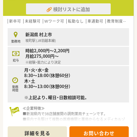
検討リストに追加
新卒可
未経験可
Ｗワーク可
転勤なし
車通勤可
教育制度あり
新潟県 村上市
坂町駅 (JR羽越本線)
勤務地
時給2,000円～2,200円
月給275,000円～
給与
※経験・能力により決定
月・火・水・金
8:30～18:00（休憩60分）
木・土
8:30～13:00（休憩00分）
勤務
時間
※上記より、曜日・日数相談可能。
≪企業特徴≫
■新潟県内で38店舗展開の調剤薬局チェーンです。
■県内で先駆けて複数の医療機関と薬局からなるメディカルゾ
ーンを展開しています。
■今後も更なる店舗出店を計画中です。
詳細を見る
お問い合わせ
■成長企業でスキルアップ＆キャリアアップ叶います。