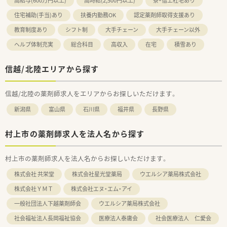
高給与(600万円以上)
高時給(2,500円以上)
寮・借上社宅あり
住宅補助(手当)あり
扶養内勤務OK
認定薬剤師取得支援あり
教育制度あり
シフト制
大手チェーン
大手チェーン以外
ヘルプ体制充実
総合科目
高収入
在宅
積雪あり
信越/北陸エリアから探す
信越/北陸の薬剤師求人をエリアからお探しいただけます。
新潟県
富山県
石川県
福井県
長野県
村上市の薬剤師求人を法人名から探す
村上市の薬剤師求人を法人名からお探しいただけます。
株式会社 共栄堂
株式会社星光堂薬局
ウエルシア薬局株式会社
株式会社ＹＭＴ
株式会社エヌ・エム・アイ
一般社団法人下越薬剤師会
ウエルシア薬局株式会社
社会福祉法人長岡福祉協会
医療法人泰庸会
社会医療法人 仁愛会