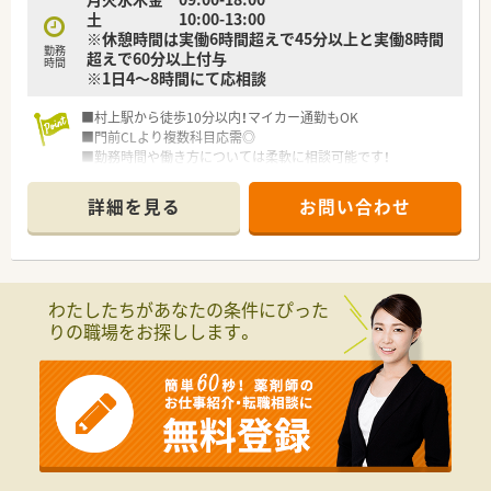
土 10:00-13:00
※休憩時間は実働6時間超えで45分以上と実働8時間
勤務
超えで60分以上付与
時間
※1日4～8時間にて応相談
■村上駅から徒歩10分以内！マイカー通勤もOK
■門前CLより複数科目応需◎
■勤務時間や働き方については柔軟に相談可能です！
【店舗情報と応需状況について】
詳細を見る
お問い合わせ
■村上駅から徒歩9分と通勤に便利で、近隣の総合病院から幅広
い科目の処方箋を1日30枚ほど応需しています。
■多岐にわたる症例を学べるだけでなく、居宅への在宅業務も行
っており地域医療に深く貢献できる環境です。
■調剤業務だけでなくOTC販売も手掛けており、患者様とのコミ
わたしたちがあなたの条件にぴった
ュニケーションを大切にする温かい薬局です。
りの職場をお探しします。