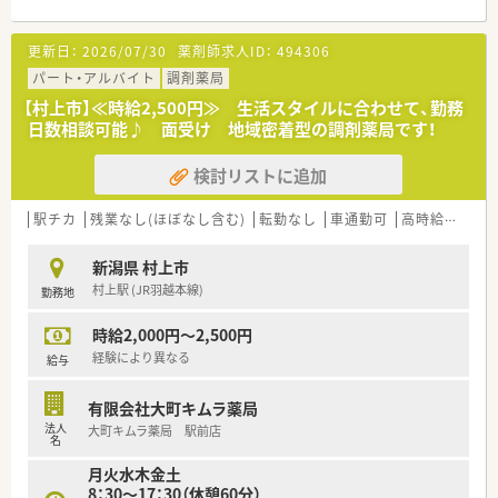
更新日：
2026/07/30
薬剤師求人ID：
494306
パート・アルバイト
調剤薬局
【村上市】≪時給2,500円≫ 生活スタイルに合わせて、勤務
日数相談可能♪ 面受け 地域密着型の調剤薬局です！
検討リストに追加
駅チカ
残業なし(ほぼなし含む)
転勤なし
車通勤可
高時給(2,500円以上)
新潟県 村上市
村上駅 (JR羽越本線)
勤務地
時給2,000円～2,500円
経験により異なる
給与
有限会社大町キムラ薬局
法人
大町キムラ薬局 駅前店
名
月火水木金土
8：30～17：30（休憩60分）