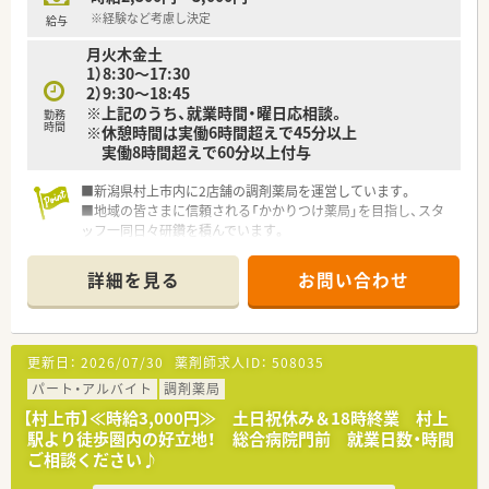
※経験など考慮し決定
給与
月火木金土
1）8:30～17:30
2）9:30～18:45
※上記のうち、就業時間・曜日応相談。
勤務
時間
※休憩時間は実働6時間超えで45分以上
実働8時間超えで60分以上付与
■新潟県村上市内に2店舗の調剤薬局を運営しています。
■地域の皆さまに信頼される「かかりつけ薬局」を目指し、スタ
ッフ一同日々研鑽を積んでいます。
詳細を見る
お問い合わせ
更新日：
2026/07/30
薬剤師求人ID：
508035
パート・アルバイト
調剤薬局
【村上市】≪時給3,000円≫ 土日祝休み＆18時終業 村上
駅より徒歩圏内の好立地！ 総合病院門前 就業日数・時間
ご相談ください♪