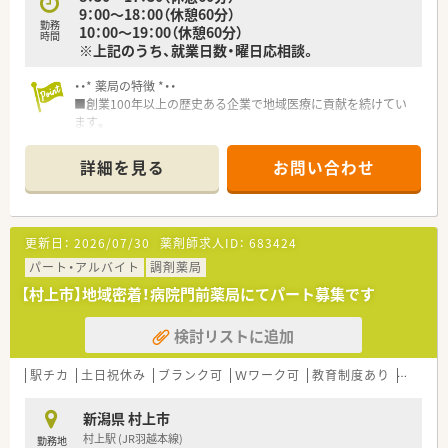
9：00～18：00（休憩60分）
勤務
10：00～19：00（休憩60分）
時間
※上記のうち、就業日数・曜日応相談。
・・* 薬局の特徴 *・・
■創業100年以上の歴史ある企業で地域医療に貢献を続けてい
ます。
■処方箋受付以外にも化粧品や医薬品の販売も豊富な品揃えで
行っており地域のニーズに応えた運営を行っています。
詳細を見る
お問い合わせ
■経験の浅い方でも経験豊富な薬剤師がサポートしてくれま
す。
更新日：
2026/07/30
薬剤師求人ID：
683424
パート・アルバイト
調剤薬局
【村上市】地域密着！病院門前薬局にてパート募集です
検討リストに追加
駅チカ
土日祝休み
ブランク可
Ｗワーク可
教育制度あり
総合科
新潟県 村上市
村上駅 (JR羽越本線)
勤務地