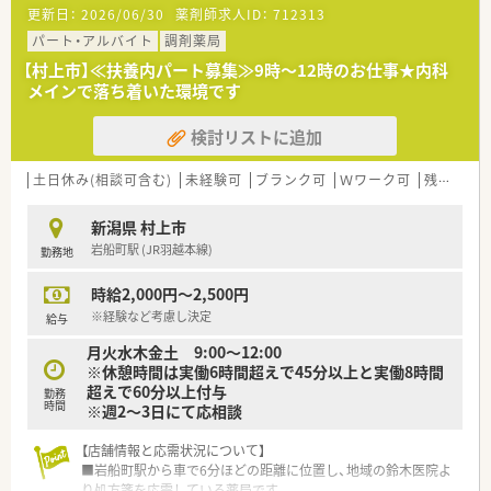
【募集背景と求める人物像について】
更新日：
2026/06/30
薬剤師求人ID：
712313
■サービス向上のための増員募集となっており、経験者はもちろ
んのこと、意欲のある未経験の方も歓迎しています。
パート・アルバイト
調剤薬局
■年齢や性別を問わず、周囲のスタッフと協力しながら明るく元
【村上市】≪扶養内パート募集≫9時～12時のお仕事★内科
気に業務に取り組んでいただける方を求めています。
メインで落ち着いた環境です
■地域医療への貢献を第一に考え、患者様の悩みや不安に真摯に
耳を傾けて対応できる誠実な方を募集しています。
検討リストに追加
土日休み(相談可含む)
未経験可
ブランク可
Ｗワーク可
残業なし(ほぼなし含む)
新潟県 村上市
岩船町駅 (JR羽越本線)
勤務地
時給2,000円～2,500円
※経験など考慮し決定
給与
月火水木金土 9:00～12:00
※休憩時間は実働6時間超えで45分以上と実働8時間
超えで60分以上付与
勤務
時間
※週2～3日にて応相談
【店舗情報と応需状況について】
■岩船町駅から車で6分ほどの距離に位置し、地域の鈴木医院よ
り処方箋を応需している薬局です。