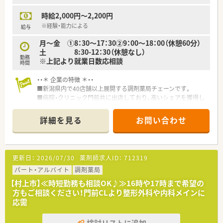
時給2,000円～2,200円
※経験・能力による
給与
月～金 ①8：30～17：30②9：00～18：00（休憩60分）
土 8:30-12：30（休憩なし）
勤務
※上記より就業日数応相談
時間
・・＊ 企業の特徴 ＊・・
■新潟県内で40店舗以上展開する調剤薬局チェーンです。
■病院・クリニック門前共に出店しており、高いシェアを獲得し
ています。
■県内の病院前にはほぼ出店しており幅広い処方箋の経験を積
詳細を見る
お問い合わせ
むことが出来ます。
■20代～50代まで幅広い年代の薬剤師が活躍しています。
■外来対応だけでなく在宅業務にも取り組んでおり、薬剤師とし
て幅広い業務を任せてもらえます。
更新日：
2026/07/30
薬剤師求人ID：
712319
■設備投資にも力を入れ薬剤師が勤務しやすい環境整備を行っ
ています。
パート・アルバイト
調剤薬局
■変形労働時間制を取り入れ、残業が発生しないような工夫を行
【村上市】≪時短勤務も相談OK♪≫16時や17時まで希望の
っています。
方もご相談ください！門前CLより整形外科や内科メインに
メリハリをつけて働きたい方におすすめです。
応需
■産前産後休暇、育児休暇の取得は100%！
復職しても不安がないように面談を行うなど働く子育て層を
検討リストに追加