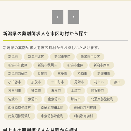
新潟県の薬剤師求人を市区町村から探す
新潟県の薬剤師求人を市区町村からお探しいただけます。
新潟市
新潟市北区
新潟市東区
新潟市中央区
新潟市江南区
新潟市秋葉区
新潟市南区
新潟市西区
新潟市西蒲区
長岡市
三条市
柏崎市
新発田市
小千谷市
加茂市
十日町市
見附市
村上市
燕市
糸魚川市
妙高市
五泉市
上越市
阿賀野市
佐渡市
魚沼市
南魚沼市
胎内市
北蒲原郡聖籠町
西蒲原郡弥彦村
南蒲原郡田上町
東蒲原郡阿賀町
南魚沼郡湯沢町
中魚沼郡津南町
刈羽郡刈羽村
村上市の薬剤師求人を業種から探す