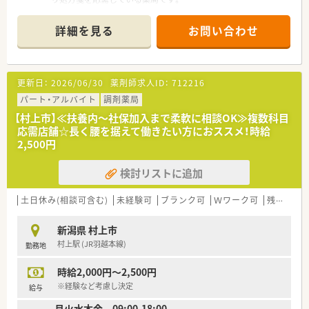
■応需科目は内科や小児科に加えてリウマチ科など幅広く、1日
の処方箋枚数は30枚程度です。
詳細を見る
お問い合わせ
■地元の患者様との対話を大切にする地域密着型の店舗で、信頼
関係に基づいた服薬指導を行えます。
【想定される業務内容】
更新日：
2026/06/30
薬剤師求人ID：
712216
■調剤や監査に加えて服薬指導のほか、OTC販売の相談にも応じ
るなど薬剤師として幅広い役割を担います。
パート・アルバイト
調剤薬局
■リウマチ科やリハビリテーション科などの専門性の高い処方
【村上市】≪扶養内～社保加入まで柔軟に相談OK≫複数科目
もあり、知識を深める機会が豊富にあります。
応需店舗☆長く腰を据えて働きたい方におススメ！時給
■患者様一人ひとりのライフスタイルに合わせたアドバイスを
2,500円
行い、地域の健康を支えるやりがいがあります。
検討リストに追加
土日休み(相談可含む)
未経験可
ブランク可
Ｗワーク可
残業なし(ほぼなし含む)
新潟県 村上市
村上駅 (JR羽越本線)
勤務地
時給2,000円～2,500円
※経験など考慮し決定
給与
月火水木金 09:00-18:00