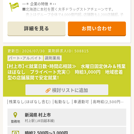
・・＊ 企業の特徴 ＊・・
■北海道に本社を置く大手ドラッグストアチェーンです。
売上はグループ全体で4,000億円超、店舗数も1,200店舗超、子
会社含むグループ全体では2,000店舗超の東証プライム上場企業
で、福利厚生は業界内でもトップクラスの水準です。
詳細を見る
お問い合わせ
■お客様にとって一番身近なトータルヘルスケアステーション
を目指しています。
■育児時短制度の利用者は200名以上！社員のプライベートを支
える制度が整っています。
更新日：
2026/07/30
薬剤師求人ID：
508815
■多彩な教育システム！
教育体制に関しては「新入社員研修」の他に基礎固めの「薬剤
パート・アルバイト
調剤薬局
師新入社員研修」等、様々な研修制度があります。
【村上市】≪就業日数・時間応相談≫ 水曜日固定休み＆残業
自宅学習が可能なe-ラーニング講座、本人のキャリアアップの
ほぼなし プライベート充実◎ 時給3,000円 地域密着
ための通信教育等、豊富な研修システムがあります。
型の店舗展開で安定就業！
検討リストに追加
残業なし(ほぼなし含む)
転勤なし
車通勤可
高時給(2,500円以上)
新潟県 村上市
村上駅 (JR羽越本線)
勤務地
時給2,500円～3,000円