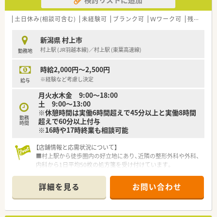
サポートしています。
最大2時間の短時間勤務が可能です。
■薬剤師育成制度が充実しています。
土日休み(相談可含む)
未経験可
ブランク可
Ｗワーク可
残業なし(ほぼなし含む)
教育担当の薬剤師を置き、マンツーマン教育を行っています。
階層別の研修を用意しており、個々に合わせた教育サポートを
新潟県 村上市
しています。
村上駅 (JR羽越本線)／村上駅 (東葉高速線)
勤務地
時給2,000円～2,500円
※経験など考慮し決定
給与
月火水木金 9:00～18:00
土 9:00～13:00
※休憩時間は実働6時間超えで45分以上と実働8時間
勤務
超えで60分以上付与
時間
※16時や17時終業も相談可能
【店舗情報と応需状況について】
■村上駅から徒歩圏内の好立地にあり、近隣の整形外科や外科、
内科から1日平均50枚の処方箋を受け付けています。
■整形外科の処方箋をメインに扱うため、専門的な知識を深めな
がら地域の方々の健康を支えるやりがいがあります。
詳細を見る
お問い合わせ
■薬剤師2名体制で運営されており、一人ひとりの患者様に対し
て丁寧な服薬指導を行うための環境が整っています。