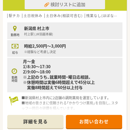
検討リストに追加
駅チカ
土日祝休み
土日休み(相談可含む)
残業なし(ほぼなし含む)
新潟県 村上市
村上駅 (JR羽越本線)
勤務地
時給2,500円～3,000円
※経験など考慮し決定
給与
月～金
1）8:30～17:30
2）9:00～18:00
※上記のうち、就業時間・曜日応相談。
勤務
時間
※休憩時間は実働6時間超えで45分以上
実働8時間超えで60分以上付与
■新潟県村上市内に2店舗の調剤薬局を運営しています。
■地域の皆さまに信頼される「かかりつけ薬局」を目指し、スタ
ッフ一同日々研鑽を積んでいます。
詳細を見る
お問い合わせ