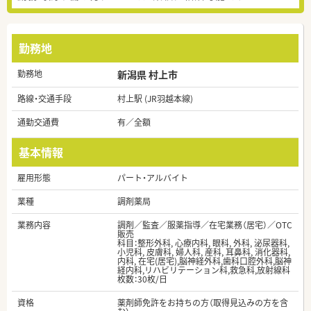
勤務地
勤務地
新潟県 村上市
路線・交通手段
村上駅 (JR羽越本線)
通勤交通費
有／全額
基本情報
雇用形態
パート・アルバイト
業種
調剤薬局
業務内容
調剤／監査／服薬指導／在宅業務（居宅）／OTC
販売
科目：整形外科, 心療内科, 眼科, 外科, 泌尿器科,
小児科, 皮膚科, 婦人科, 産科, 耳鼻科, 消化器科,
内科, 在宅(居宅),脳神経外科,歯科口腔外科,脳神
経内科,リハビリテーション科,救急科,放射線科
枚数：30枚/日
資格
薬剤師免許をお持ちの方（取得見込みの方を含