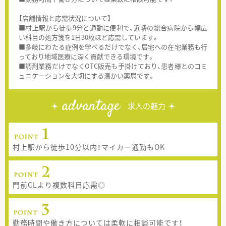
【店舗情報と応需状況について】
■村上駅から徒歩9分と通勤に便利で、近隣の総合病院から幅広
い科目の処方箋を1日30枚ほど応需しています。
■多岐にわたる症例を学べるだけでなく、居宅への在宅業務も行
っており地域医療に深く貢献できる環境です。
■調剤業務だけでなくOTC販売も手掛けており、患者様とのコミ
ュニケーションを大切にする温かい薬局です。
advantage
求人の魅力
村上駅から徒歩10分以内！マイカー通勤もOK
門前CLより複数科目応需◎
勤務時間や働き方については柔軟に相談可能です！