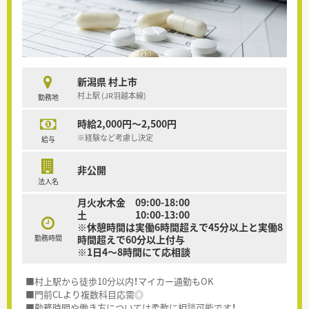
新潟県 村上市
村上駅 (JR羽越本線)
勤務地
時給2,000円～2,500円
※経験など考慮し決定
給与
非公開
法人名
月火水木金 09:00-18:00
土 10:00-13:00
※休憩時間は実働6時間超えで45分以上と実働8
勤務時間
時間超えで60分以上付与
※1日4～8時間にて応相談
■村上駅から徒歩10分以内！マイカー通勤もOK
■門前CLより複数科目応需◎
■勤務時間や働き方については柔軟に相談可能です！