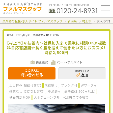
平日9：30-19：00 土日10：00-19：00
薬剤師の転職・求人サイト ファルマスタッフ
新潟県
村上市
求人ID：71
更新日：
2026/06/30
薬剤師求人ID：
712216
【村上市】≪扶養内～社保加入まで柔軟に相談OK≫複数
科目応需店舗☆長く腰を据えて働きたい方におススメ！
時給2,500円
調剤薬局
パート・アルバイト
この求人に
検討リストに
問い合わせる
追加
土日休み(相談可含む)
未経験可
ブランク可
Ｗワーク可
残業なし(ほぼなし含む)
車通勤可
高時給(2,500円以上)
扶養内勤務OK
大手チェーン以外
~18時までの職場