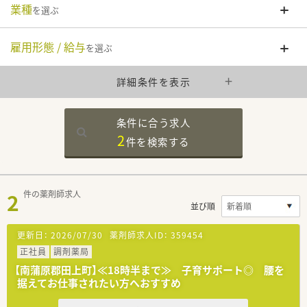
業種
を選ぶ
雇用形態 / 給与
を選ぶ
詳細条件を表示
条件に合う求人
2
件を
検索する
2
件の薬剤師求人
並び順
更新日：
2026/07/30
薬剤師求人ID：
359454
正社員
調剤薬局
【南蒲原郡田上町】≪18時半まで≫ 子育サポート◎ 腰を
据えてお仕事されたい方へおすすめ