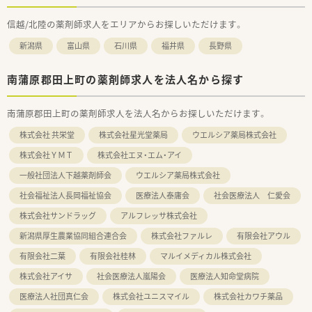
信越/北陸の薬剤師求人をエリアからお探しいただけます。
新潟県
富山県
石川県
福井県
長野県
南蒲原郡田上町の薬剤師求人を法人名から探す
南蒲原郡田上町の薬剤師求人を法人名からお探しいただけます。
株式会社 共栄堂
株式会社星光堂薬局
ウエルシア薬局株式会社
株式会社ＹＭＴ
株式会社エヌ・エム・アイ
一般社団法人下越薬剤師会
ウエルシア薬局株式会社
社会福祉法人長岡福祉協会
医療法人泰庸会
社会医療法人 仁愛会
株式会社サンドラッグ
アルフレッサ株式会社
新潟県厚生農業協同組合連合会
株式会社ファルレ
有限会社アウル
有限会社二葉
有限会社桂林
マルイメディカル株式会社
株式会社アイサ
社会医療法人嵐陽会
医療法人知命堂病院
医療法人社団真仁会
株式会社ユニスマイル
株式会社カワチ薬品