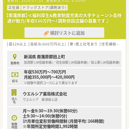
更新日：
2026/07/30
薬剤師求人ID：
610099
■薬剤師の平均年齢が上昇しており、次世代へのスムーズな世代
交代を見据えて20代から30代の若手を募集しています。
正社員
ドラッグストア(調剤あり)
■患者様やスタッフ同士のコミュニケーションを大切に考え、協
【南蒲原郡】≪福利厚生&教育制度充実の大手チェーン≫高待
調性を持って日々の業務に取り組める方を求めています。
遇が魅力/年収530万円～！調剤併設店舗の募集です♪
■少なくとも10年以上は腰を据えて働きたいという意向をお持
ちで、安定した環境で成長を目指す方に最適な募集です。
検討リストに追加
【法人特徴について】
■新潟県が推進する男女共同参画推進企業に登録されており、性
週32h以上
高給与(600万円以上)
寮・借上社宅あり
住宅補助(手当)あり
別に関係なく誰もが働きやすい職場作りを実践しています。
■県内では珍しい漢方薬専門の薬局を運営しており、希望すれば
新潟県 南蒲原郡田上町
東洋医学に関する専門知識を深めることも可能な環境です。
加茂駅 (JR信越本線)／羽生田駅 (JR信越本線)／田上駅 (JR信越本線)
勤務地
■地域の子どもたちを応援するプロジェクトに参画しており、保
育園での読み聞かせなどの社会貢献活動にも注力しています。
年収530万円～700万円
月給355,000円～420,000円
【想定されるキャリアイメージ】
給与
※経験や選択コースにより異なります
■新入薬剤師研修では実務だけでなくビジネスマナーも学べる
ため、社会人としての基礎をしっかり固めることができます。
ウエルシア薬局株式会社
■中堅層にはリーダー研修などのキャリアアップ支援があり、将
法人
ウエルシア 新潟田上店
来の店舗責任者候補として着実に経験を積める環境です。
名
■日本薬剤師会の学術大会派遣や外部講座の参加費補助を活用
月～金9:30～19:30(休憩60分)
し、常に最新の医療情報をアップデートし続けられます。
土9:30〜14:00(休憩0分)
1ｹ月単位変形労働時間制 (月間平均：166時間)
勤務
※年間所定労働時間1,992時間
時間