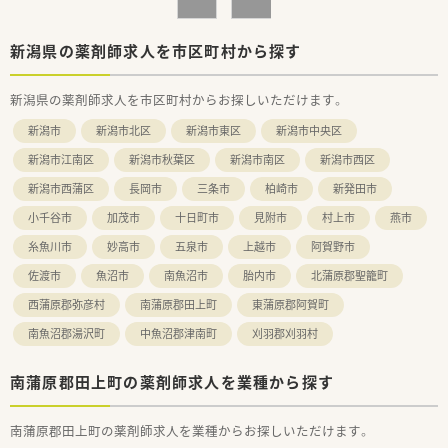
たくさんあります！
新潟県の薬剤師求人を市区町村から探す
新潟県の薬剤師求人を市区町村からお探しいただけます。
新潟市
新潟市北区
新潟市東区
新潟市中央区
新潟市江南区
新潟市秋葉区
新潟市南区
新潟市西区
新潟市西蒲区
長岡市
三条市
柏崎市
新発田市
小千谷市
加茂市
十日町市
見附市
村上市
燕市
糸魚川市
妙高市
五泉市
上越市
阿賀野市
佐渡市
魚沼市
南魚沼市
胎内市
北蒲原郡聖籠町
西蒲原郡弥彦村
南蒲原郡田上町
東蒲原郡阿賀町
南魚沼郡湯沢町
中魚沼郡津南町
刈羽郡刈羽村
南蒲原郡田上町の薬剤師求人を業種から探す
南蒲原郡田上町の薬剤師求人を業種からお探しいただけます。