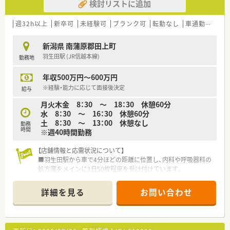
検討リストに追加
週32h以上
新卒可
未経験可
ブランク可
転勤なし
車通勤可
高給
新潟県 南蒲原郡田上町
羽生田駅 (JR信越本線)
勤務地
年収500万円～600万円
※経験・能力に応じて面接後決定
給与
月火木金 8：30 ～ 18：30 休憩60分
水 8：30 ～ 16：30 休憩60分
土 8：30 ～ 13：00 休憩なし
勤務
時間
※週40時間勤務
【店舗情報と応需状況について】
■羽生田駅から車で4分ほどの距離に位置し、内科や呼吸器科の
処方箋をメインに1日50枚程度を受け付けています。
■門前クリニックのドクターとは定期的に情報交換を行う場が
あり、密な連携を通じて質の高い医療提供を目指しています。
詳細を見る
お問い合わせ
■近隣地域に根ざした薬局として、セルフメディケーションの相
談や地域の健康づくりにも積極的に関わっている店舗です。
【募集背景と求める人物像について】