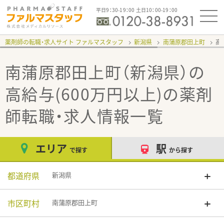
平日9：30-19：00 土日10：00-19：00
薬剤師の転職・求人サイト ファルマスタッフ
新潟県
南蒲原郡田上町
高
南蒲原郡田上町（新潟県）の
高給与(600万円以上)
の薬剤
師転職・求人情報一覧
エリア
駅
で探す
から探す
都道府県
新潟県
市区町村
南蒲原郡田上町