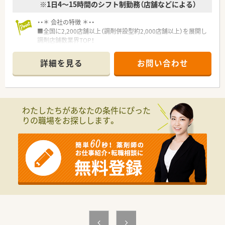
※1日4～15時間のシフト制勤務（店舗などによる）
・・＊ 会社の特徴 ＊・・
■全国に2,200店舗以上（調剤併設型約2,000店舗以上）を展開し
調剤店舗数業界TOP！
■店舗拡大に伴いキャリアアップできるポジションが多数あり！
頑張り次第で高給与も可能！
詳細を見る
お問い合わせ
■経験や勤務コースによりますが、経験の少ない方でも500万前
半スタートと業界TOP水準！
■職種や職域に合わせ、豊富な社内研修や外部組織と連携した研
修を用意されています
■薬剤師が中心の会社だからこそ活躍できるキャリアパスが多
わたしたちがあなたの条件にぴった
種多様に用意されています。
りの職場をお探しします。
■店舗拡大に伴い、エリアマネジャーや営業部長等のマネジメン
トのポジションも増えます。
■在宅や教育等の専門性を活かせるスペシャリストを目指すこ
とも可能です。
■その他にも、管理部門や商品部門等の本社スタッフなど活動領
域は多種多様です。
■在宅実施店舗は年々増加しており、在宅医療へもしっかりと関
わる事ができます。
■育児休暇は3歳まで取得が可能で、時短制度は小学5年生まで
時短勤務ができるよう変更予定です。
■年間休日が120日とワークライフバランスが整っています
■日用品から常備薬まで、従業員割引制度など嬉しいメリットも