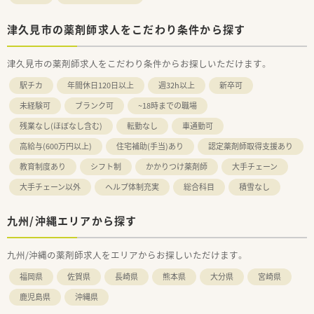
津久見市の薬剤師求人をこだわり条件から探す
津久見市の薬剤師求人をこだわり条件からお探しいただけます。
駅チカ
年間休日120日以上
週32h以上
新卒可
未経験可
ブランク可
~18時までの職場
残業なし(ほぼなし含む)
転勤なし
車通勤可
高給与(600万円以上)
住宅補助(手当)あり
認定薬剤師取得支援あり
教育制度あり
シフト制
かかりつけ薬剤師
大手チェーン
大手チェーン以外
ヘルプ体制充実
総合科目
積雪なし
九州/沖縄エリアから探す
九州/沖縄の薬剤師求人をエリアからお探しいただけます。
福岡県
佐賀県
長崎県
熊本県
大分県
宮崎県
鹿児島県
沖縄県