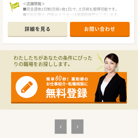
＜店舗情報＞
■完全週休2日制(日祝+他1日)で、土日祝も取得可能です。
■内科応需で、門前のドクターは循環器専門でございます。
■在宅は、月・木に施設の対応が1件ございます。
■処方枚数に対し、充分な人数体制をとっているため、無理なく
詳細を見る
お問い合わせ
ご就業できる環境です。
＜法人特徴＞
■法人としては1店舗のみの経営ですが、母体が医薬品卸の会社
わたしたちがあなたの条件にぴった
で非常に安定しています。
りの職場をお探しします。
■社長は物腰が柔らかく、温和な方です。
■開局から20年近く勤務されている方もおり、定着率の高い薬
局です。
■会社負担でeラーニング研修や勉強会への参加もサポートして
います。
■引越し手当、住宅手当も相談可能です。