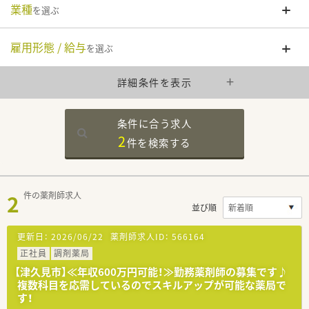
業種
を選ぶ
雇用形態 / 給与
を選ぶ
詳細条件を表示
条件に合う求人
2
件を
検索する
2
件の薬剤師求人
並び順
更新日：
2026/06/22
薬剤師求人ID：
566164
正社員
調剤薬局
【津久見市】≪年収600万円可能！≫勤務薬剤師の募集です♪
複数科目を応需しているのでスキルアップが可能な薬局で
す！