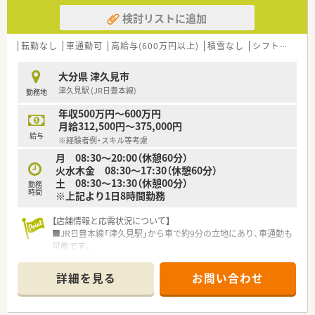
検討リストに追加
転勤なし
車通勤可
高給与(600万円以上)
積雪なし
シフト制
大
大分県 津久見市
津久見駅 (JR日豊本線)
勤務地
年収500万円～600万円
月給312,500円～375,000円
給与
※経験者例・スキル等考慮
月 08:30～20:00（休憩60分）
火水木金 08:30～17:30（休憩60分）
土 08:30～13:30（休憩00分）
勤務
時間
※上記より1日8時間勤務
【店舗情報と応需状況について】
■JR日豊本線「津久見駅」から車で約9分の立地にあり、車通勤も
可能です。
■応需科目は循環器科、小児科、内科（糖尿病・胃腸）が中心で、1
日の処方箋枚数は平均75枚です。
詳細を見る
お問い合わせ
■薬剤師は常勤2名、非常勤1名が在籍し、事務スタッフも4名と
手厚い体制です。（2025年10月時点）