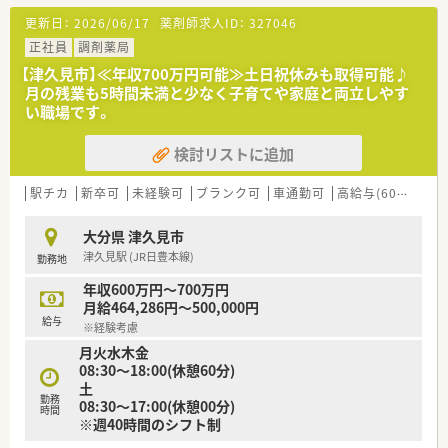
【募集背景と求める人物像について】
更新日：
2026/06/17
薬剤師求人ID：
327046
■大分エリアは採用が難しく、地域医療体制を維持・強化するた
めに急ぎ増員募集を行っております。
正社員
調剤薬局
■何よりも協調性を重視しており、周囲のスタッフと協力して業
【津久見市】≪年収700万円可能≫土日祝休みも取得可能♪
務に取り組める方を求めています。
月の残業も5時間未満と少なく子育てや家庭と両立しやす
■スキルや経験以上に、謙虚な姿勢で物事を吸収できる「奢らな
い職場です。
い性格」の方を歓迎します。
検討リストに追加
【勤務実態について】
■残業代は1分単位で計算して全額支給されるため、サービス残
業は一切ありません。
駅チカ
新卒可
未経験可
ブランク可
車通勤可
高給与(600万円以上)
■有給休暇の取得率は100％を誇っており、ヘルプ体制も整って
いるため気兼ねなく取得可能です。
大分県 津久見市
■週40時間のシフト制勤務を採用し、早出や遅出を設けること
津久見駅 (JR日豊本線)
勤務地
で残業時間の削減にも努めています。
年収600万円～700万円
【職場環境と雰囲気】
月給464,286円～500,000円
■離職率が非常に低く、10年以上の長期勤続者も多いため、安心
給与
※経験考慮
して長く働ける環境です。
月火水木金
■法人全体では30代から40代のスタッフが中心となって活躍し
08:30～18:00(休憩60分)
ており、平均年齢は42歳です。
土
■現場に一定の裁量権が与えられており、自発的に考えて行動で
勤務
08:30～17:00(休憩00分)
きる方には働きやすい職場です。
時間
※週40時間のシフト制