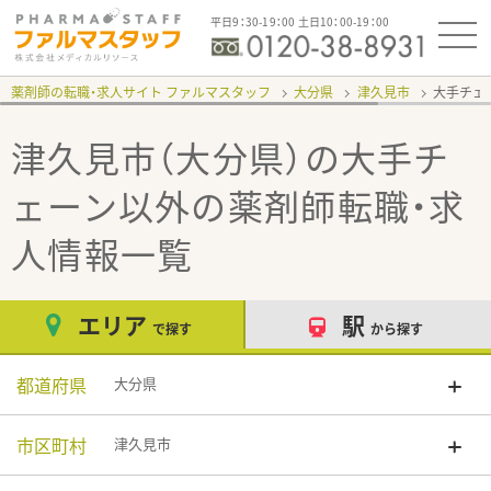
平日9：30-19：00 土日10：00-19：00
薬剤師の転職・求人サイト ファルマスタッフ
大分県
津久見市
大手チェ
津久見市（大分県）の大手チ
ェーン以外
の薬剤師転職・求
人情報一覧
エリア
駅
で探す
から探す
都道府県
大分県
市区町村
津久見市