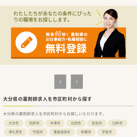
会人像に合わせた学ぶ環境が充実しています。
■週20時間以上の勤務で社会保険に加入が可能です。
わたしたちがあなたの条件にぴった
■サポート体制が整っており育児との両立にも理解がある職場
りの職場をお探しします。
です。
■全国に店舗がありますのでご主人様の転勤がある場合も、店舗
異動にて対応することが可能です。
大分県の薬剤師求人を市区町村から探す
大分県の薬剤師求人を市区町村からお探しいただけます。
大分市
別府市
中津市
日田市
佐伯市
臼杵市
津久見市
竹田市
豊後高田市
杵築市
宇佐市