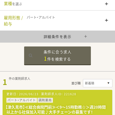
業種
を選ぶ
雇用形態 /
パート・アルバイト
給与
詳細条件を表示
条件に合う求人
1
件を
検索する
1
件の薬剤師求人
並び順
更新日：
2026/06/23
薬剤師求人ID：
221628
パート・アルバイト
調剤薬局
【津久見市】≪総合病院門前≫＜9～15時勤務☆＞週20時間
以上から社保加入可能♪大手チェーンの募集です！