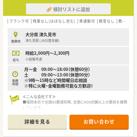
検討リストに追加
ブランク可
残業なし(ほぼなし含む)
車通勤可
積雪なし
教育制度あり
大分県 津久見市
津久見駅 (JR日豊本線)
勤務地
時給2,000円～2,300円
※経験考慮
給与
月～金 09:00～18:00（休憩60分）
土 09:00～13:00（休憩00分）
※9時～15時など時間曜日応相談
勤務
時間
※特に火曜・金曜勤務可能な方歓迎！
≪こんな会社です≫
■福岡本社で全国43都道府県、全国に600店舗以上の薬局を展開
しています。
開業支援も行っているため、医療機関との関係も良好で積極的に
コミュニケーションを図っています。
詳細を見る
お問い合わせ
■独自の研修システムを活用し効率的かつ効果的なスキルアッ
プを支援しています。
その他、カフェテリア研修や社内学術大会などその方が目指す社