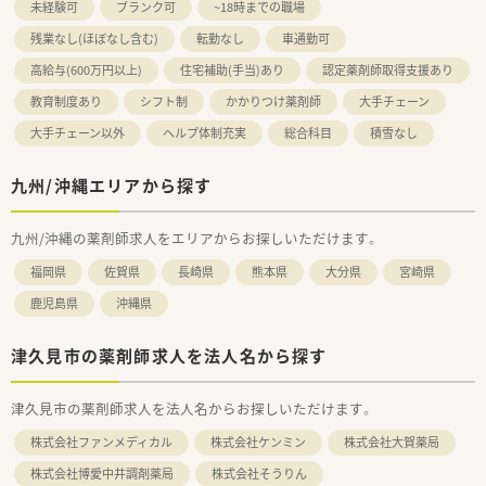
未経験可
ブランク可
~18時までの職場
残業なし(ほぼなし含む)
転勤なし
車通勤可
高給与(600万円以上)
住宅補助(手当)あり
認定薬剤師取得支援あり
教育制度あり
シフト制
かかりつけ薬剤師
大手チェーン
大手チェーン以外
ヘルプ体制充実
総合科目
積雪なし
九州/沖縄エリアから探す
九州/沖縄の薬剤師求人をエリアからお探しいただけます。
福岡県
佐賀県
長崎県
熊本県
大分県
宮崎県
鹿児島県
沖縄県
津久見市の薬剤師求人を法人名から探す
津久見市の薬剤師求人を法人名からお探しいただけます。
株式会社ファンメディカル
株式会社ケンミン
株式会社大賀薬局
株式会社博愛中井調剤薬局
株式会社そうりん