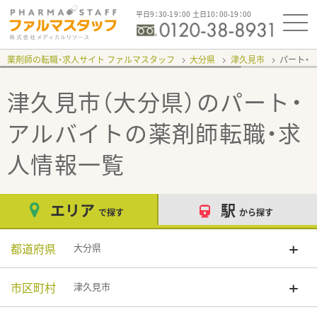
平日9：30-19：00 土日10：00-19：00
薬剤師の転職・求人サイト ファルマスタッフ
大分県
津久見市
パート・
津久見市（大分県）のパート・
アルバイト
の薬剤師転職・求
人情報一覧
エリア
駅
で探す
から探す
都道府県
大分県
市区町村
津久見市