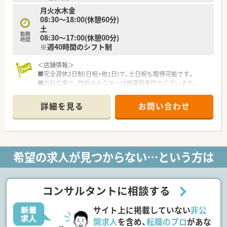
して長く働ける環境です。
月火水木金
■法人全体では30代から40代のスタッフが中心となって活躍し
08:30～18:00(休憩60分)
ており、平均年齢は42歳です。
土
■現場に一定の裁量権が与えられており、自発的に考えて行動で
勤務
08:30～17:00(休憩00分)
きる方には働きやすい職場です。
時間
※週40時間のシフト制
＜店舗情報＞
■完全週休2日制(日祝+他1日)で、土日祝も取得可能です。
■内科応需で、門前のドクターは循環器専門でございます。
■在宅は、月・木に施設の対応が1件ございます。
■処方枚数に対し、充分な人数体制をとっているため、無理なく
詳細を見る
お問い合わせ
ご就業できる環境です。
＜法人特徴＞
■法人としては1店舗のみの経営ですが、母体が医薬品卸の会社
希望の求人が見つからない…という方は
で非常に安定しています。
■社長は物腰が柔らかく、温和な方です。
■開局から20年近く勤務されている方もおり、定着率の高い薬
局です。
コンサルタントに相談する
■会社負担でeラーニング研修や勉強会への参加もサポートして
います。
サイト上に掲載していない
非公
■引越し手当、住宅手当も相談可能です。
開求人
を含め、
転職のプロ
があな