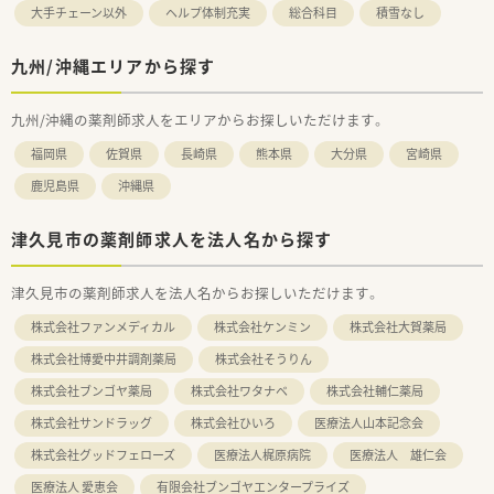
大手チェーン以外
ヘルプ体制充実
総合科目
積雪なし
九州/沖縄エリアから探す
九州/沖縄の薬剤師求人をエリアからお探しいただけます。
福岡県
佐賀県
長崎県
熊本県
大分県
宮崎県
鹿児島県
沖縄県
津久見市の薬剤師求人を法人名から探す
津久見市の薬剤師求人を法人名からお探しいただけます。
株式会社ファンメディカル
株式会社ケンミン
株式会社大賀薬局
株式会社博愛中井調剤薬局
株式会社そうりん
株式会社ブンゴヤ薬局
株式会社ワタナベ
株式会社輔仁薬局
株式会社サンドラッグ
株式会社ひいろ
医療法人山本記念会
株式会社グッドフェローズ
医療法人梶原病院
医療法人 雄仁会
医療法人 愛恵会
有限会社ブンゴヤエンタープライズ