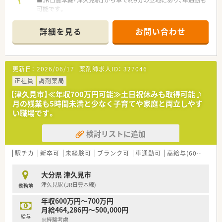
＜研修制度・スキルアップ体制もばっちり＞
■JR日豊本線「津久見駅」から車で約9分の立地にあり、車通勤も
■独自の研修システムを活用し効率的かつ効果的なスキルアッ
可能です。
プを支援しています。
■応需科目は循環器科、小児科、内科（糖尿病・胃腸）が中心で、1
その他、カフェテリア研修や社内学術大会などその方が目指す社
日の処方箋枚数は平均75枚です。
詳細を見る
お問い合わせ
会人像に合わせた学ぶ環境が充実しています。
■薬剤師は常勤2名、非常勤1名が在籍し、事務スタッフも4名と
■将来は専門薬剤師として活躍される方、またはマネージャーと
手厚い体制です。（2025年10月時点）
しての店舗運営に携わる方など、自身の志向に合わせたキャリア
が描けます。
【募集背景と求める人物像について】
更新日：
2026/06/17
薬剤師求人ID：
327046
また希望者は人事、教育、経営コンサル等に携わることも可能で
■大分エリアは採用が難しく、地域医療体制を維持・強化するた
す。
めに急ぎ増員募集を行っております。
正社員
調剤薬局
■何よりも協調性を重視しており、周囲のスタッフと協力して業
【津久見市】≪年収700万円可能≫土日祝休みも取得可能♪
＜こんな方にもおすすめ＞
務に取り組める方を求めています。
月の残業も5時間未満と少なく子育てや家庭と両立しやす
■しっかりとした教育体制のもとで薬剤師としてのスキルを磨
■スキルや経験以上に、謙虚な姿勢で物事を吸収できる「奢らな
い職場です。
きたい方
い性格」の方を歓迎します。
■ライフスタイルに合わせて長くご勤務していきたい方
検討リストに追加
■残業少なめでプライベートとの両立が出来る職場を希望され
【勤務実態について】
る方
■残業代は1分単位で計算して全額支給されるため、サービス残
業は一切ありません。
駅チカ
新卒可
未経験可
ブランク可
車通勤可
高給与(600万円以上)
■有給休暇の取得率は100％を誇っており、ヘルプ体制も整って
いるため気兼ねなく取得可能です。
大分県 津久見市
■週40時間のシフト制勤務を採用し、早出や遅出を設けること
津久見駅 (JR日豊本線)
勤務地
で残業時間の削減にも努めています。
年収600万円～700万円
【職場環境と雰囲気】
月給464,286円～500,000円
■離職率が非常に低く、10年以上の長期勤続者も多いため、安心
給与
※経験考慮