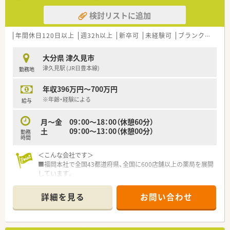
検討リストに追加
年間休日120日以上
週32h以上
新卒可
未経験可
ブランク可
車
大分県 津久見市
津久見駅 (JR日豊本線)
勤務地
年収396万円～700万円
※年齢・経験による
給与
月～金 09：00～18：00（休憩60分）
土 09：00～13：00（休憩00分）
勤務
時間
＜こんな会社です＞
■福岡本社で全国43都道府県、全国に600店舗以上の薬局を展開
しています。
開業支援も行っているため、医療機関との関係も良好で積極的に
コミュニケーションを図っています。
詳細を見る
お問い合わせ
■全国転勤がないエリア社員もありますので、地元で長く勤務す
る事も可能です。
（異動・転勤について）
①全国勤務社員：全店舗を対象とした異動が可能な社員