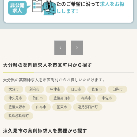
たのご希望に沿って
求人をお探
しします！
大分県の薬剤師求人を市区町村から探す
大分県の薬剤師求人を市区町村からお探しいただけます。
大分市
別府市
中津市
日田市
佐伯市
臼杵市
津久見市
竹田市
豊後高田市
杵築市
宇佐市
豊後大野市
由布市
国東市
速見郡日出町
玖珠郡玖珠町
津久見市の薬剤師求人を業種から探す