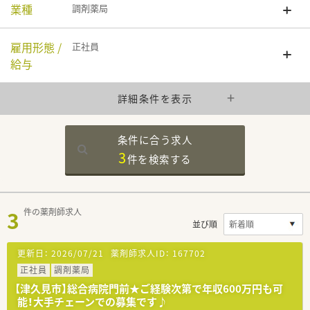
業種
調剤薬局
雇用形態 /
正社員
給与
詳細条件を表示
条件に合う求人
3
件を
検索する
3
件の薬剤師求人
並び順
更新日：
2026/07/21
薬剤師求人ID：
167702
正社員
調剤薬局
【津久見市】総合病院門前★ご経験次第で年収600万円も可
能！大手チェーンでの募集です♪