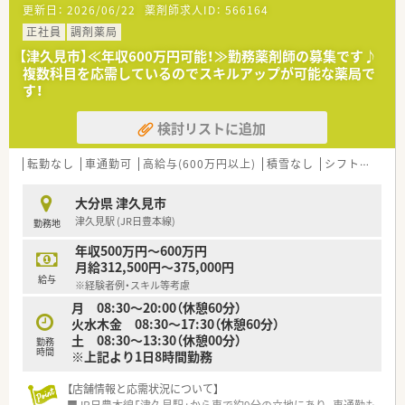
更新日：
2026/06/22
薬剤師求人ID：
566164
②エリア社員：限定した地区内での転居を伴う異動が可能な社員
③薬剤師職Ⅲ（ローカル社員）：転居を伴う異動がない社員から選
正社員
調剤薬局
択可能です。
【津久見市】≪年収600万円可能！≫勤務薬剤師の募集です♪
※①②は借上社宅が適用、③は住宅補助手当もございます。
複数科目を応需しているのでスキルアップが可能な薬局で
す！
＜こんな薬局です＞
■リウマチ科・内科をメインに応需している薬局です。
検討リストに追加
■18時までの就業・残業務少なめの職場なのでプライベートと
の両立図れます。
■最寄駅よりお車で7分ほどのアクセスです。お車での通勤が便
転勤なし
車通勤可
高給与(600万円以上)
積雪なし
シフト制
大
利です。
■弊社からの紹介実績もあるため、安心です。
大分県 津久見市
津久見駅 (JR日豊本線)
勤務地
＜休暇制度・福利厚生も充実です＞
■正社員であれば有給は入社時から付与。勤務年数に応じて最
年収500万円～600万円
大20日付与がございます。
月給312,500円～375,000円
■連続休暇制度、メモリアル休暇、サポート休暇、ボランティア
給与
※経験者例・スキル等考慮
休暇などワークライフバランスを推奨されています。年間休日
月 08:30～20:00（休憩60分）
は約124日ございます。
火水木金 08:30～17:30（休憩60分）
■子育て支援も充実しており男女問わず子育てをしながら働く
土 08:30～13:30（休憩00分）
方をサポートする様々な制度が整っています。
勤務
時間
※上記より1日8時間勤務
育休はお子さんが3歳になるまで取得でき、時短勤務は小学校1
年生の修了まで取得可能です。
【店舗情報と応需状況について】