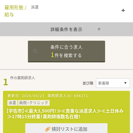
雇用形態 /
派遣
給与
詳細条件を表示
条件に合う求人
1
件を
検索する
1
件の薬剤師求人
並び順
更新日：
2026/06/23
薬剤師求人ID：
698271
派遣
病院・クリニック
【宇佐市】≪最大3,500円！≫≪貴重な派遣求人≫≪土日休み
≫17時15分終業！薬剤師複数名在籍！
検討リストに追加