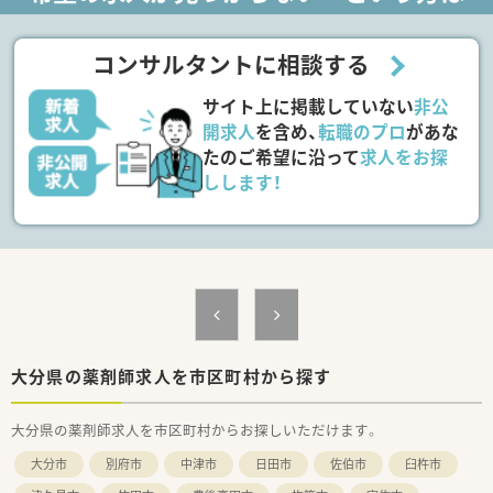
＼手厚いサポートが魅力のファルマスタッフ／
■万全のサポート体制：2名体制で担当がつきしっかりサポート！
■各種保険を完備：社会保険(週20時間以上)/雇用保険/薬剤師賠
コンサルタントに相談する
償責任保険
■充実の休暇制度：有給休暇(6ヶ月以上勤務)、夏季休暇、慶弔休
サイト上に掲載していない
非公
暇など
開求人
を含め、
転職のプロ
があな
ご希望条件に合わせて求人をお探しします！
たのご希望に沿って
求人をお探
まずはお気軽にお問い合わせください。
しします！
大分県の薬剤師求人を市区町村から探す
大分県の薬剤師求人を市区町村からお探しいただけます。
大分市
別府市
中津市
日田市
佐伯市
臼杵市