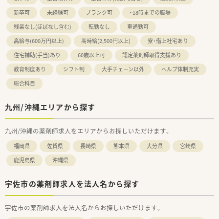
新卒可
未経験可
ブランク可
~18時までの職場
残業なし(ほぼなし含む)
転勤なし
車通勤可
高給与(600万円以上)
高時給(2,500円以上)
寮・借上社宅あり
住宅補助(手当)あり
60歳以上可
認定薬剤師取得支援あり
教育制度あり
シフト制
大手チェーン以外
ヘルプ体制充実
総合科目
九州/沖縄エリアから探す
九州/沖縄の薬剤師求人をエリアからお探しいただけます。
福岡県
佐賀県
長崎県
熊本県
大分県
宮崎県
鹿児島県
沖縄県
宇佐市の薬剤師求人を法人名から探す
宇佐市の薬剤師求人を法人名からお探しいただけます。