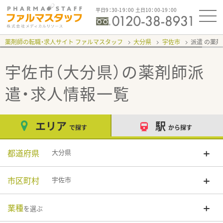
平日9：30-19：00 土日10：00-19：00
薬剤師の転職・求人サイト ファルマスタッフ
大分県
宇佐市
派遣
宇佐市（大分県）
の薬剤師派
遣・求人情報一覧
エリア
駅
で探す
から探す
都道府県
大分県
市区町村
宇佐市
業種
を選ぶ