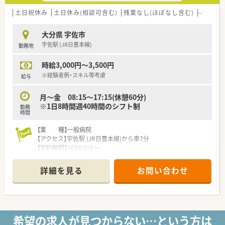
土日祝休み
土日休み(相談可含む)
残業なし(ほぼなし含む)
転勤な
大分県 宇佐市
宇佐駅 (JR日豊本線)
勤務地
時給3,000円～3,500円
※経験者例・スキル等考慮
給与
月～金 08:15～17:15(休憩60分)
※1日8時間週40時間のシフト制
勤務
時間
【業 種】一般病院
【アクセス】宇佐駅 (JR日豊本線)から車7分
【契約期間】2026/2/1～
【想定時給】3,000～3,500円
【勤務時間】
詳細を見る
お問い合わせ
月～金 08:15～17:15(休憩60分)
※1日8時間週40時間のシフト制
【応需科目】内科,呼吸器科,循環器科,消化器科,外科
【人員体制】薬剤師 常勤2名 パート1名
希望の求人が見つからない…という方は
********************************