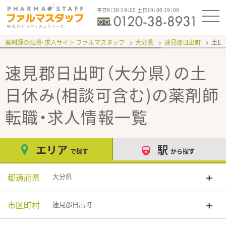
平日9：30-19：00 土日10：00-19：00
薬剤師の転職・求人サイト ファルマスタッフ
大分県
速見郡日出町
土日
速見郡日出町（大分県）の土
日休み(相談可含む)
の薬剤師
転職・求人情報一覧
エリア
駅
で探す
から探す
都道府県
大分県
市区町村
速見郡日出町