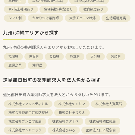
車通勤可
高給与(600万円以上)
高時給(2,500円以上)
寮・借上社宅あり
住宅補助(手当)あり
教育制度あり
シフト制
かかりつけ薬剤師
大手チェーン以外
生活環境充実
九州/沖縄エリアから探す
九州/沖縄の薬剤師求人をエリアからお探しいただけます。
福岡県
佐賀県
長崎県
熊本県
大分県
宮崎県
鹿児島県
沖縄県
速見郡日出町の薬剤師求人を法人名から探す
速見郡日出町の薬剤師求人を法人名からお探しいただけます。
株式会社ファンメディカル
株式会社ケンミン
株式会社大賀薬局
株式会社博愛中井調剤薬局
株式会社そうりん
株式会社ブンゴヤ薬局
株式会社ワタナベ
株式会社輔仁薬局
株式会社サンドラッグ
株式会社ひいろ
医療法人山本記念会