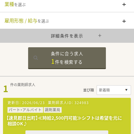
業種
を選ぶ
雇用形態 / 給与
を選ぶ
詳細条件を表示
条件に合う求人
1
件を
検索する
1
件の薬剤師求人
並び順
更新日：
2026/06/23
薬剤師求人ID：
324983
パート・アルバイト
調剤薬局
【速見郡日出町】≪時給2,500円可能≫シフトは希望を元に
相談OK♪