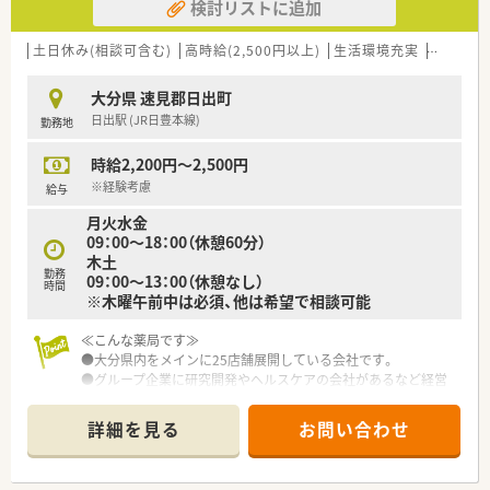
検討リストに追加
土日休み(相談可含む)
高時給(2,500円以上)
生活環境充実
教育制度
大分県 速見郡日出町
日出駅 (JR日豊本線)
勤務地
時給2,200円～2,500円
※経験考慮
給与
月火水金
09：00～18：00（休憩60分）
木土
勤務
09：00～13：00（休憩なし）
時間
※木曜午前中は必須、他は希望で相談可能
≪こんな薬局です≫
●大分県内をメインに25店舗展開している会社です。
●グループ企業に研究開発やヘルスケアの会社があるなど経営
基盤がしっかりしている会社です。
●3人目の子供が生まれたらお祝金を準備するなど社員のプライ
詳細を見る
お問い合わせ
ベートを応援してくれる会社です。
●離職率が低く、ご家族で就業されている方や高齢の方など勤続
年数の長い方が多数いらっしゃいます。