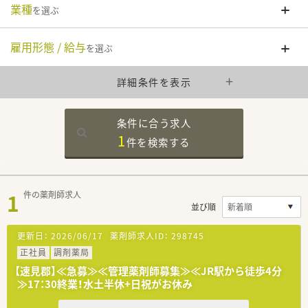
業種
を選ぶ
雇用形態 / 給与
を選ぶ
詳細条件を表示
条件に合う求人
1
件を
検索する
1
件の薬剤師求人
並び順
更新日：
2026/06/17
薬剤師求人ID：
298745
正社員
調剤薬局
【速見郡】≪急募≫≪管理薬剤師募集≫≪JR駅から徒歩4分
≫17：30終業！水土半休+日祝がお休み