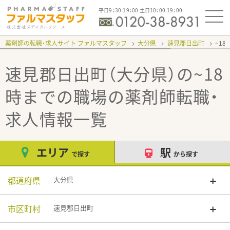
平日9：30-19：00 土日10：00-19：00
薬剤師の転職・求人サイト ファルマスタッフ
大分県
速見郡日出町
~1
速見郡日出町（大分県）の~18
時までの職場
の薬剤師転職・
求人情報一覧
エリア
駅
で探す
から探す
都道府県
大分県
市区町村
速見郡日出町