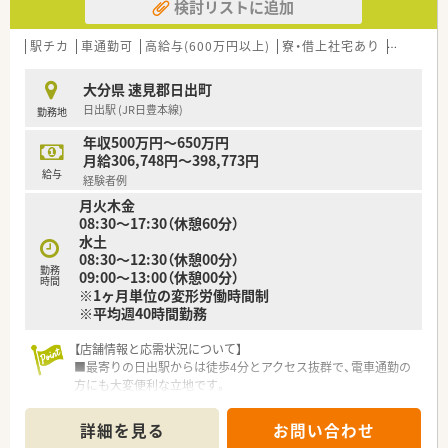
検討リストに追加
駅チカ
車通勤可
高給与(600万円以上)
寮・借上社宅あり
住宅補助
大分県 速見郡日出町
日出駅 (JR日豊本線)
勤務地
年収500万円～650万円
月給306,748円～398,773円
給与
経験者例
月火木金
08:30～17:30（休憩60分）
水土
08:30～12:30（休憩00分）
勤務
09:00～13:00（休憩00分）
時間
※1ヶ月単位の変形労働時間制
※平均週40時間勤務
【店舗情報と応需状況について】
■最寄りの日出駅からは徒歩4分とアクセス抜群で、電車通勤の
方にも大変便利な立地です。
■日出児玉病院の門前にあり、主に内科や呼吸器科など複数の科
目を1日平均51枚応需します。
詳細を見る
お問い合わせ
■薬剤師は常時2名体制で、事務スタッフと連携しながら落ち着