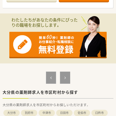
いて業務に取り組めます。
【募集背景と求める人物像について】
■今後のさらなるサービス向上を目指し、組織体制を強化するた
わたしたちがあなたの条件にぴった
めの増員募集となります。
りの職場をお探しします。
■これまでの調剤薬局でのご経験を活かし、チームの中心として
活躍してくださる方を求めています。
■協調性を持ってお仕事に取り組めるなど、スキルだけでなくお
人柄も重視した採用を行っています。
【求人情報について】
■これまでのご経験やスキルを十分に考慮し、年収500万円から
650万円をご提示します。
■年間休日は117日と多く確保されており、日曜祝日と他1日の
完全週休2日制です。
■安心して長く働けるよう、住宅手当や退職金、産休育休制度な
どの福利厚生が整っています。
【想定される業務内容】
■病院門前のため、内科を中心に呼吸器科、循環器科など幅広い
大分県の薬剤師求人を市区町村から探す
処方箋の調剤業務が中心です。
■患者様としっかり向き合えるよう、一人当たりの処方箋枚数を
大分県の薬剤師求人を市区町村からお探しいただけます。
25枚程度に調整しています。
■漢方薬も多く取り扱っているため、漢方に関する知識やスキル
大分市
別府市
中津市
日田市
佐伯市
臼杵市
を身につけることができます。