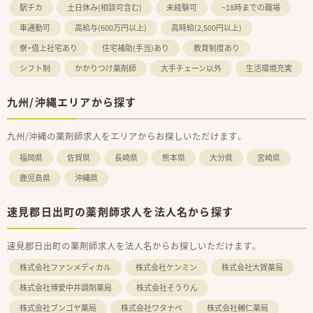
駅チカ
土日休み(相談可含む)
未経験可
~18時までの職場
車通勤可
高給与(600万円以上)
高時給(2,500円以上)
寮・借上社宅あり
住宅補助(手当)あり
教育制度あり
シフト制
かかりつけ薬剤師
大手チェーン以外
生活環境充実
九州/沖縄エリアから探す
九州/沖縄の薬剤師求人をエリアからお探しいただけます。
福岡県
佐賀県
長崎県
熊本県
大分県
宮崎県
鹿児島県
沖縄県
速見郡日出町の薬剤師求人を法人名から探す
速見郡日出町の薬剤師求人を法人名からお探しいただけます。
株式会社ファンメディカル
株式会社ケンミン
株式会社大賀薬局
株式会社博愛中井調剤薬局
株式会社そうりん
株式会社ブンゴヤ薬局
株式会社ワタナベ
株式会社輔仁薬局