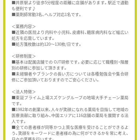
■井原駅より徒歩5分程度の距離に店舗があります。駅近で通勤
も便利です♪
■薬剤師常勤3名、ヘルプ対応1名です。
＜業務内容＞
■近隣の医院より内科や小児科、皮膚科、糖尿病内科など幅広い
処方を応需しています。
■処方箋枚数は約120～130枚/日です。
＜研修制度＞
■基本は配属店舗での OJT研修です。必要に応じて職種別・階層
別の研修に参加して頂きます。
■未経験者やブランクの長い方については各種勉強会や集合研
修にご参加頂いておりますのでご安心ください。
＜法人特徴＞
■東証プライム上場スズケングループの地場大手チェーン薬局
です。
■1982年の創業以来、人々が笑顔になれる薬局を目指して地域の
医療貢献に取り組み、中国エリアに116店舗の薬局を展開する法
人です。
■全ての患者様が同等かつ上質な医療を受けることができるよ
う、笑顔をキーワードに患者様の為に何ができるかを常に考え、
日々の業務を行います。