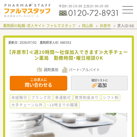
平日9：30-19：00 土日10：00-19：00
薬剤師の転職・求人サイト ファルマスタッフ
岡山県
井原市
求人ID：68
更新日：
2026/07/02
薬剤師求人ID：
680352
【井原市】≪週20時間～社保加入できます≫大手チェー
ン薬局 勤務時間・曜日相談OK
調剤薬局
パート・アルバイト
この求人に
検討リストに
問い合わせる
追加
未経験可
ブランク可
車通勤可
教育制度あり
シフト制
大手チェーン以外
~18時までの職場