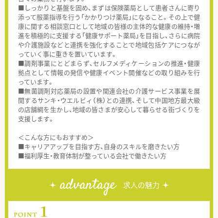
■しっかりと基盤を固め、まずは保険薬局として患者さんに寄り
添って服薬指導を行う「かかりつけ薬局」になること。その上で健
康に関する相談窓口として地域の皆様の主体的な健康の維持・増
進を積極的に支援する「健康サポート薬局」を目指し、さらに病院
や介護施設などと連携を強化することで地域包括ケアにつなが
っていく事に重きを置いています。
■調剤事業にとどまらず、セルフメディケーションの推進・健康
拠点として情報の発信や健康イベント開催などの取り組みを行
っています。
■無菌調剤対応薬局の設置や関連会社の介護サービス事業を展
開するサンキ・ウエルビィ（株）との連携、そして中国地方最大級
の店舗網を生かし、地域の皆さまが安心して暮らせる街づくりを
支援します。
＜こんな方にもおすすめ＞
■キャリアアップを目指す方、自身のスキルを磨きたい方
■福利厚生・教育体制が整っている会社で働きたい方
advantage
求人の魅力