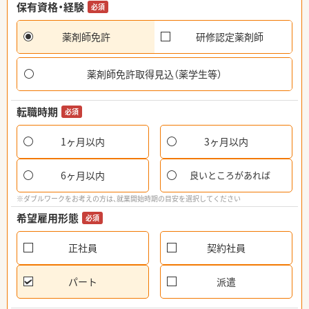
保有資格・経験
必須
薬剤師免許
研修認定薬剤師
薬剤師免許取得見込（薬学生等）
転職時期
必須
1ヶ月以内
3ヶ月以内
6ヶ月以内
良いところがあれば
※ダブルワークをお考えの方は、就業開始時期の目安を選択してください
希望雇用形態
必須
正社員
契約社員
パート
派遣