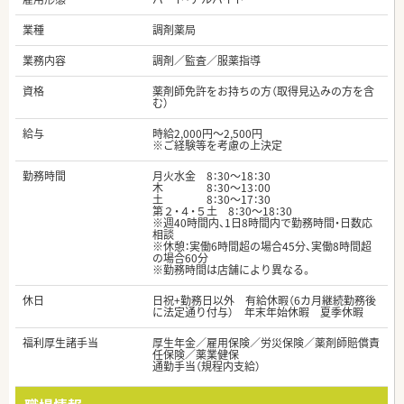
業種
調剤薬局
業務内容
調剤／監査／服薬指導
資格
薬剤師免許をお持ちの方（取得見込みの方を含
む）
給与
時給2,000円～2,500円
※ご経験等を考慮の上決定
勤務時間
月火水金 8：30～18：30
木 8：30～13：00
土 8：30〜17：30
第２・４・５土 8：30〜18：30
※週40時間内、1日8時間内で勤務時間・日数応
相談
※休憩：実働6時間超の場合45分、実働8時間超
の場合60分
※勤務時間は店舗により異なる。
休日
日祝+勤務日以外 有給休暇（6カ月継続勤務後
に法定通り付与） 年末年始休暇 夏季休暇
福利厚生諸手当
厚生年金／雇用保険／労災保険／薬剤師賠償責
任保険／薬業健保
通勤手当（規程内支給）