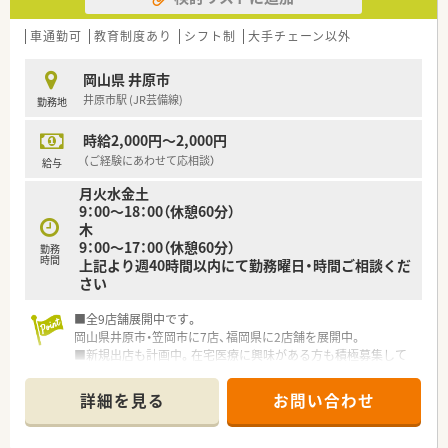
車通勤可
教育制度あり
シフト制
大手チェーン以外
岡山県 井原市
井原市駅 (JR芸備線)
勤務地
時給2,000円～2,000円
（ご経験にあわせて応相談）
給与
月火水金土
9：00～18：00（休憩60分）
木
9：00～17：00（休憩60分）
勤務
時間
上記より週40時間以内にて勤務曜日・時間ご相談くだ
さい
■全9店舗展開中です。
岡山県井原市・笠岡市に7店、福岡県に2店舗を展開中。
■新規出店も計画中。在宅医療に興味がある方も積極募集して
います。
詳細を見る
お問い合わせ