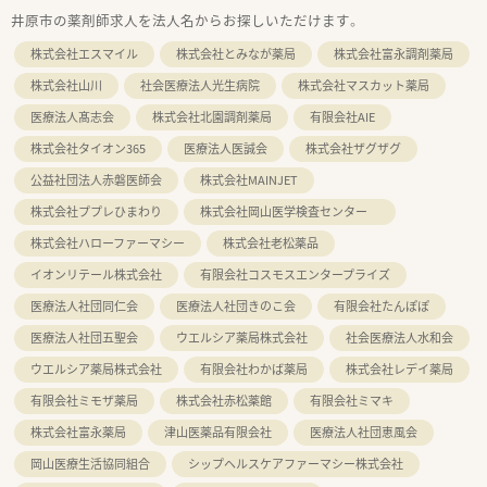
井原市の薬剤師求人を法人名からお探しいただけます。
株式会社エスマイル
株式会社とみなが薬局
株式会社富永調剤薬局
株式会社山川
社会医療法人光生病院
株式会社マスカット薬局
医療法人髙志会
株式会社北園調剤薬局
有限会社AIE
株式会社タイオン365
医療法人医誠会
株式会社ザグザグ
公益社団法人赤磐医師会
株式会社MAINJET
株式会社ププレひまわり
株式会社岡山医学検査センター
株式会社ハローファーマシー
株式会社老松薬品
イオンリテール株式会社
有限会社コスモスエンタープライズ
医療法人社団同仁会
医療法人社団きのこ会
有限会社たんぽぽ
医療法人社団五聖会
ウエルシア薬局株式会社
社会医療法人水和会
ウエルシア薬局株式会社
有限会社わかば薬局
株式会社レデイ薬局
有限会社ミモザ薬局
株式会社赤松薬館
有限会社ミマキ
株式会社富永薬局
津山医薬品有限会社
医療法人社団恵風会
岡山医療生活協同組合
シップヘルスケアファーマシー株式会社