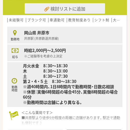
検討リストに追加
未経験可
ブランク可
車通勤可
教育制度あり
シフト制
大手チェーン以外
岡山県 井原市
井原駅 (井原鉄道井原線)
勤務地
時給2,000円～2,500円
※ご経験等を考慮の上決定
給与
月火水金 8：30～18：30
木 8：30～13：00
土 8：30〜17：30
第２・４・５土 8：30〜18：30
※週40時間内、1日8時間内で勤務時間・日数応相談
勤務
時間
※休憩：実働6時間超の場合45分、実働8時間超の場合
60分
※勤務時間は店舗により異なる。
＜こんな薬局です＞
■井原駅より徒歩5分程度の距離に店舗があります。駅近で通勤
も便利です♪
■薬剤師常勤3名、ヘルプ対応1名です。