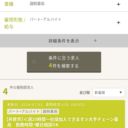
業種
調剤薬局
雇用形態 /
パート・アルバイト
給与
詳細条件を表示
条件に合う求人
4
件を
検索する
4
件の薬剤師求人
並び順
更新日：
2026/07/02
薬剤師求人ID：
680352
パート・アルバイト
調剤薬局
【井原市】≪週20時間～社保加入できます≫大手チェーン薬
局 勤務時間・曜日相談OK