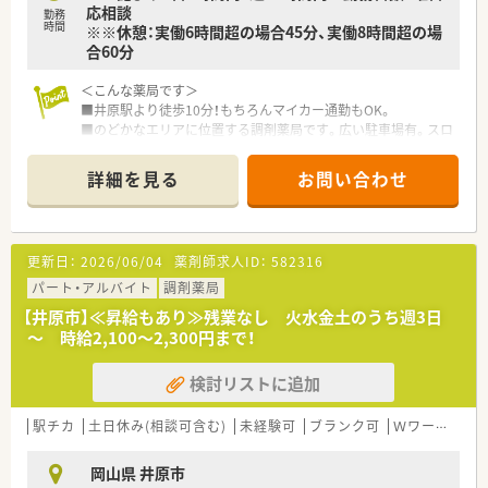
応相談
勤務
病院や介護施設などと連携を強化することで地域包括ケアにつ
時間
※※休憩：実働6時間超の場合45分、実働8時間超の場
ながっていく事に重きを置いています。
合60分
■調剤事業にとどまらず、セルフメディケーションの推進・健康
拠点として情報の発信や健康イベント開催などの取り組みを行
＜こんな薬局です＞
っています。
■井原駅より徒歩10分！もちろんマイカー通勤もOK。
■無菌調剤対応薬局の設置や関連会社の介護サービス事業を展
■のどかなエリアに位置する調剤薬局です。広い駐車場有。スロ
開するサンキ・ウエルビィ（株）との連携、そして中国地方最大級
ープ・自動ドアもあり、どなたでも利用しやすい設計となってい
の店舗網を生かし、地域の皆さまが安心して暮らせる街づくりを
ます。
支援します。
詳細を見る
お問い合わせ
■内科等応需している他、施設在宅にも取り組んでいます。
＜こんな方にもおすすめ＞
＜業務内容＞
■キャリアアップを目指す方、自身のスキルを磨きたい方
■処方箋による調剤業務、服薬指導、薬剤情報の提供など
■福利厚生・教育体制が整っている会社で働きたい方
更新日：
2026/06/04
薬剤師求人ID：
582316
■内科、透析応需。応需処方箋枚数50枚/日、薬剤師常時2名体制
です。
パート・アルバイト
調剤薬局
【井原市】≪昇給もあり≫残業なし 火水金土のうち週3日
＜研修制度＞
～ 時給2,100～2,300円まで！
■現場の先輩薬剤師より指導を受けて頂きます。
検討リストに追加
＜法人特徴＞
■岡山県や福岡県で展開する法人のグループ会社となります。
■地域に密着した運営をしており、地域住民から愛されてる薬局
駅チカ
土日休み(相談可含む)
未経験可
ブランク可
Ｗワーク可
です。
■お昼の空き時間を利用し、スキルアップのための勉強会にも積
岡山県 井原市
極的に取り組んでいます。