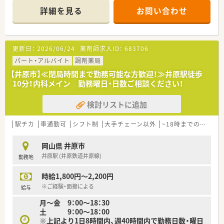
詳細を見る
お問い合わせ
＜業務内容＞
■近隣の医院より内科や小児科、皮膚科、糖尿病内科など幅広い
処方を応需しています。
■処方箋枚数は約120～130枚/日です。
更新日：
2026/06/24
薬剤師求人ID：
683706
＜研修制度＞
パート・アルバイト
調剤薬局
■基本は配属店舗での OJT研修です。必要に応じて職種別・階層
【井原市】≪閉局時間まで勤務可能な方歓迎！≫井原駅徒歩
別の研修に参加して頂きます。
10分！内科メイン 勤務曜日・日数ご相談ください！
■未経験者やブランクの長い方については各種勉強会や集合研
修にご参加頂いておりますのでご安心ください。
検討リストに追加
＜法人特徴＞
■東証プライム上場スズケングループの地場大手チェーン薬局
駅チカ
車通勤可
シフト制
大手チェーン以外
~18時までの職場
です。
■1982年の創業以来、人々が笑顔になれる薬局を目指して地域
岡山県 井原市
の医療貢献に取り組み、中国エリアに116店舗の薬局を展開する
井原駅 (井原鉄道井原線)
勤務地
法人です。
■全ての患者様が同等かつ上質な医療を受けることができるよ
時給1,800円～2,200円
う、笑顔をキーワードに患者様の為に何ができるかを常に考え、
日々の業務を行います。
※ご経験・面接による
給与
■しっかりと基盤を固め、まずは保険薬局として患者さんに寄り
月～金 9：00～18：30
添って服薬指導を行う「かかりつけ薬局」になること。その上で
土 9：00～18：00
健康に関する相談窓口として地域の皆様の主体的な健康の維持・
※上記より1日8時間内、週40時間内で勤務日数・曜日
増進を積極的に支援する「健康サポート薬局」を目指し、さらに