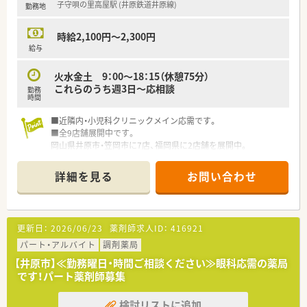
子守唄の里高屋駅 (井原鉄道井原線)
勤務地
＜こんな方にもオススメ＞
■地域に密着した薬局で働きたい方
時給2,100円～2,300円
■年収アップ・キャリアアップを目指したい方
給与
火水金土 9：00～18：15（休憩75分）
これらのうち週3日～応相談
勤務
時間
■近隣内・小児科クリニックメイン応需です。
■全9店舗展開中です。
岡山県井原市・笠岡市に7店、福岡県に2店舗を展開中。
■若いパワーで楽しい職場環境です。
スタッフの平均年齢は30代前半と非常に若く、新規出店も計画
詳細を見る
お問い合わせ
中。在宅医療に興味がある方も積極募集しています。
更新日：
2026/06/23
薬剤師求人ID：
416921
パート・アルバイト
調剤薬局
【井原市】≪勤務曜日・時間ご相談ください≫眼科応需の薬局
です！パート薬剤師募集
検討リストに追加