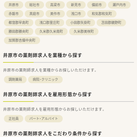
井原市
総社市
高梁市
新見市
備前市
瀬戸内市
赤磐市
真庭市
美作市
浅口市
和気郡和気町
都窪郡早島町
浅口郡里庄町
小田郡矢掛町
苫田郡鏡野町
勝田郡勝央町
久米郡久米南町
久米郡美咲町
加賀郡吉備中央町
井原市の薬剤師求人を業種から探す
井原市の薬剤師求人を業種からお探しいただけます。
調剤薬局
病院・クリニック
井原市の薬剤師求人を雇用形態から探す
井原市の薬剤師求人を雇用形態からお探しいただけます。
正社員
パート・アルバイト
井原市の薬剤師求人をこだわり条件から探す