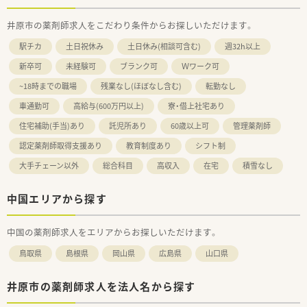
井原市の薬剤師求人をこだわり条件からお探しいただけます。
駅チカ
土日祝休み
土日休み(相談可含む)
週32h以上
新卒可
未経験可
ブランク可
Ｗワーク可
~18時までの職場
残業なし(ほぼなし含む)
転勤なし
車通勤可
高給与(600万円以上)
寮・借上社宅あり
住宅補助(手当)あり
託児所あり
60歳以上可
管理薬剤師
認定薬剤師取得支援あり
教育制度あり
シフト制
大手チェーン以外
総合科目
高収入
在宅
積雪なし
中国エリアから探す
中国の薬剤師求人をエリアからお探しいただけます。
鳥取県
島根県
岡山県
広島県
山口県
井原市の薬剤師求人を法人名から探す