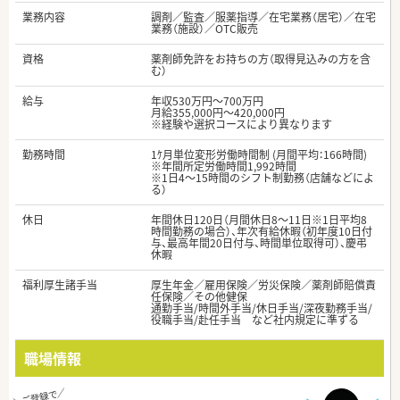
業務内容
調剤／監査／服薬指導／在宅業務（居宅）／在宅
業務（施設）／OTC販売
資格
薬剤師免許をお持ちの方（取得見込みの方を含
む）
給与
年収530万円～700万円
月給355,000円～420,000円
※経験や選択コースにより異なります
勤務時間
1ｹ月単位変形労働時間制 (月間平均：166時間)
※年間所定労働時間1,992時間
※1日4～15時間のシフト制勤務（店舗などによ
る）
休日
年間休日120日（月間休日8～11日※1日平均8
時間勤務の場合）、年次有給休暇（初年度10日付
与、最高年間20日付与、時間単位取得可）、慶弔
休暇
福利厚生諸手当
厚生年金／雇用保険／労災保険／薬剤師賠償責
任保険／その他健保
通勤手当/時間外手当/休日手当/深夜勤務手当/
役職手当/赴任手当 など社内規定に準ずる
職場情報