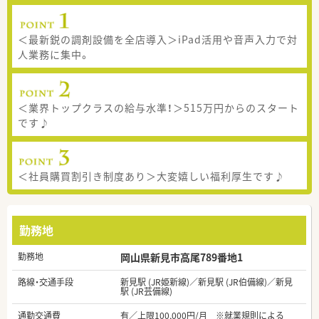
＜最新鋭の調剤設備を全店導入＞iPad活用や音声入力で対
人業務に集中。
＜業界トップクラスの給与水準！＞515万円からのスタート
です♪
＜社員購買割引き制度あり＞大変嬉しい福利厚生です♪
勤務地
勤務地
岡山県新見市高尾789番地1
路線・交通手段
新見駅 (JR姫新線)／新見駅 (JR伯備線)／新見
駅 (JR芸備線)
通勤交通費
有／上限100,000円/月 ※就業規則による