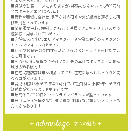
頑張り次第で高給与も可能！
■経験や勤務コースによりますが、経験の少ない方でも500万前
半スタートと業界TOP水準！
■職種や職域に合わせ、豊富な社内研修や外部組織と連携した研
修を用意されています
■薬剤師が中心の会社だからこそ活躍できるキャリアパスが多
種多様に用意されています。
■店舗拡大に伴い、エリアマネジャーや営業部長等のマネジメン
トのポジションも増えます。
■在宅や教育等の専門性を活かせるスペシャリストを目指すこ
とも可能です。
■その他にも、管理部門や商品部門等の本社スタッフなど活動領
域は多種多様です。
■在宅実施店舗は年々増加しており、在宅医療へもしっかりと関
わる事ができます。
■育児休暇は3歳まで取得が可能で、時短制度は小学5年生まで時
短勤務ができるよう変更予定です。
■年間休日が120日とワークライフバランスが整っています
■日用品から常備薬まで、従業員割引制度など嬉しいメリットも
たくさんあります！
advantage
求人の魅力