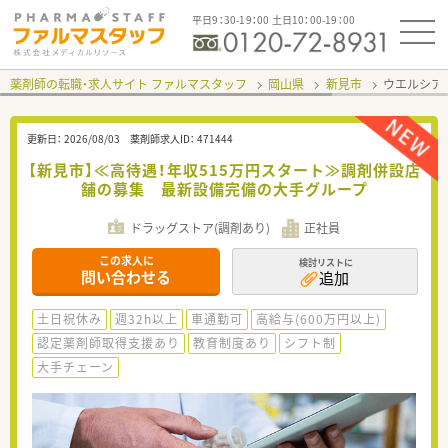
平日9：30-19：00 土日10：00-19：00
薬剤師の転職・求人サイト ファルマスタッフ
岡山県
新見市
ウエルシア
更新日：
2026/08/03
薬剤師求人ID：
471444
【新見市】≪高待遇！年収515万円スタート≫調剤併設店
舗の募集 最新設備完備の大手グループ
ドラッグストア(調剤あり)
正社員
この求人に
検討リストに
問い合わせる
追加
土日祝休み
週32h以上
車通勤可
高給与(600万円以上)
認定薬剤師取得支援あり
教育制度あり
シフト制
大手チェーン