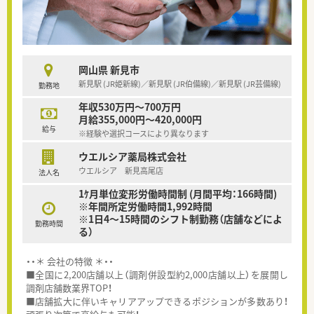
岡山県 新見市
新見駅 (JR姫新線)／新見駅 (JR伯備線)／新見駅 (JR芸備線)
勤務地
年収530万円～700万円
月給355,000円～420,000円
給与
※経験や選択コースにより異なります
ウエルシア薬局株式会社
ウエルシア 新見高尾店
法人名
1ｹ月単位変形労働時間制 (月間平均：166時間)
※年間所定労働時間1,992時間
※1日4～15時間のシフト制勤務（店舗などによ
勤務時間
る）
・・＊ 会社の特徴 ＊・・
■全国に2,200店舗以上（調剤併設型約2,000店舗以上）を展開し
調剤店舗数業界TOP！
■店舗拡大に伴いキャリアアップできるポジションが多数あり！